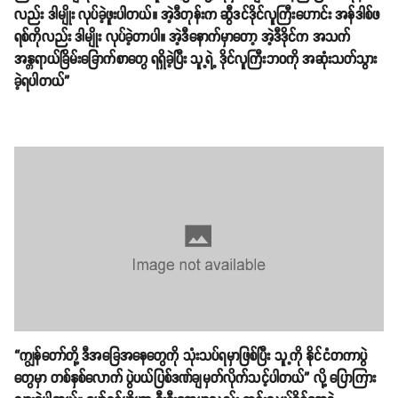
လည်း ဒါမျိုး လုပ်ခဲ့ဖူးပါတယ်။ အဲ့ဒီတုန်းက ဆွီဒင်ဒိုင်လူကြီးဟောင်း အန်ဒါစ်ဖ
ရစ်ကိုလည်း ဒါမျိုး လုပ်ခဲ့တာပါ။ အဲ့ဒီနောက်မှာတော့ အဲ့ဒီဒိုင်က အသက်
အန္တရာယ်ခြိမ်းခြောက်စာတွေ ရရှိခဲ့ပြီး သူ့ရဲ့ ဒိုင်လူကြီးဘဝကို အဆုံးသတ်သွား
ခဲ့ရပါတယ်”
“ကျွန်တော်တို့ ဒီအခြေအနေတွေကို သုံးသပ်ရမှာဖြစ်ပြီး သူ့ကို နိုင်ငံတကာပွဲ
တွေမှာ တစ်နှစ်လောက် ပွဲပယ်ပြစ်ဒဏ်ချမှတ်လိုက်သင့်ပါတယ်” လို့ ပြောကြား