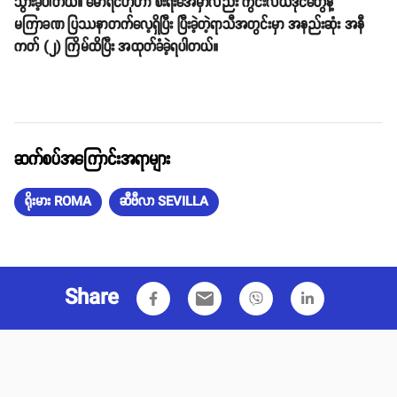
သွားခဲ့ပါတယ်။ မော်ရင်ဟိုဟာ စီးရီးအေမှာလည်း ကွင်းလယ်ဒိုင်တွေနဲ့
မကြာခဏ ပြဿနာတက်လေ့ရှိပြီး ပြီးခဲ့တဲ့ရာသီအတွင်းမှာ အနည်းဆုံး အနီ
ကတ် (၂) ကြိမ်ထိပြီး အထုတ်ခံခဲ့ရပါတယ်။
ဆက်စပ်အကြောင်းအရာများ
ရိုးမား ROMA
ဆီဗီလာ SEVILLA
Share
email