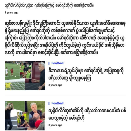
ယူရိုပါလိဂ်ဗိုလ်လုပွဲက လုပ်ရပ်ကြောင့် မော်ရင်ဟိုကို ဝေဖန်ခဲ့တာပါ။
3 years ago
ဆွစ်ဇာလန်လူမျိုး ဒိုင်လူကြီးဟောင်း ယူအာစ်မိုင်ယာက ယူအီးအက်ဖ်အေအနေ
နဲ့ ရိုးမားနည်းပြ မော်ရင်ဟိုကို တစ်နှစ်လောက် ပွဲပယ်ပြစ်ဒဏ်ချမှတ်သင့်
ကြောင်း ပြောကြားလိုက်ပါတယ်။ မော်ရင်ဟိုဟာ ဆီဗီလာကို အရေးနိမ့်ခဲ့တဲ့ ယူ
ရိုပါလိဂ်ဗိုလ်လုပွဲအပြီး အဆိုပါပွဲကို ကိုင်တွယ်ခဲ့တဲ့ ကွင်းလယ်ဒိုင် အန်သိုနီတေ
လာကို ကားပါကင်မှာ စောင့်ဆိုင်းပြီး စော်ကားပြောဆိုခဲ့တာပါ။
Football
ဒီဘားလားရဲ့သွင်းဂိုးမှာ မော်ရင်ဟိုရဲ့ အပြုအမူကို
ပရိသတ်တွေ ချီးကျူးနေကြ
3 years ago
Football
ယူရိုပါလိဂ်ဆုတံဆိပ်ကို ပရိသတ်ကလေးငယ်ထံ ပစ်
ပေးသွားခဲ့တဲ့ မော်ရင်ဟို
3 years ago