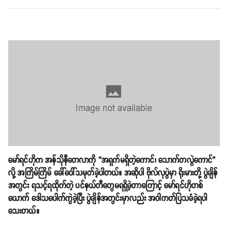
မော်ရင်ဟိုက အန်သိုနီတေလာကို “အရှက်မရှိတဲ့ကောင်၊ သောက်တလွဲကောင်”
လို့ အကြိမ်ကြိမ် ခေါ်ဝေါ်သမုတ်ခဲ့ပါတယ်။ အဆိုပါ ဗိုလ်လုပွဲမှာ ရိုးမားတို့ ပွဲချိန်
အတွင်း ရသင့်ရထိုက်တဲ့ ပင်နယ်တီတွေမရရှိခဲ့တာကြောင့် မော်ရင်ဟိုတစ်
ယောက် ဒေါသပေါက်ကွဲခဲ့ပြီး ပွဲချိန်အတွင်းမှာလည်း အဝါကတ်ပြသခံခဲ့ရပါ
သေးတယ်။