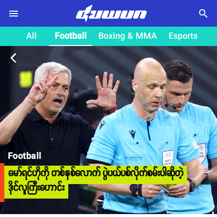
search
All
Football
Boxing & MMA
Esports
arrow_back_ios
Football
မော်ရင်ဟိုကို တစ်နှစ်လောက် ပွဲပယ်ပစ်လိုက်စမ်းပါဆိုတဲ့
ဒိုင်လူကြီးဟောင်း