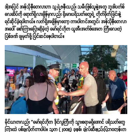
ဒါ့အပြင် အန်သိုနီတေလာဟာ သူ့ရဲ့ဇနီးသည်၊ သမီးဖြစ်သူနဲ့အတူ ဘူဒါပက်စ်
လေဆိပ်ကို ရောက်ရှိလာချိန်မှာလည်း ရိုးမားပရိသတ်တွေရဲ့ တိုက်ခိုက်ခြင်းနဲ့
ရင်ဆိုင်ခဲ့ရပါတယ်။ လက်ရှိအချိန်မှာတော့ ကားပါကင်အတွင်း အန်သိုနီတေလာ
အပေါ် စော်ကြားပြောဆိုခဲ့တဲ့ မော်ရင်ဟိုက ယူအီးအက်ဖ်အေက ကြီးလေးတဲ့
ပြစ်ဒဏ် ချမှတ်ဖို့ ပြင်ဆင်နေပါတယ်။
မိုင်ယာကလည်း “မော်ရင်ဟိုက ဒိုင်လူကြီးကို သွားစရာမရှိအောင် ပရိသတ်တွေ
ကြားထဲ ပစ်ချလိုက်တာပါပဲ။ သူက (၂၀၀၅) ခုနှစ်၊ ချဲလ်ဆီးနည်းပြဘဝတုန်းက