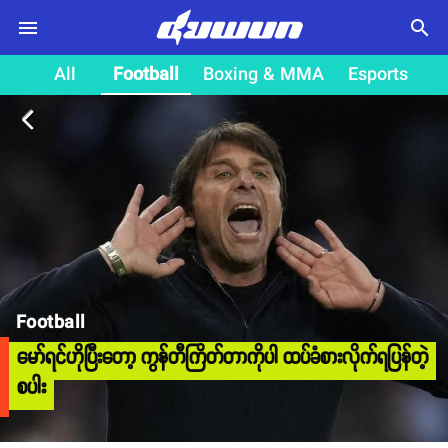
search
All
Football
Boxing & MMA
Esports
arrow_back_ios
Football
မော်ရင်ဟိုပြီးတော့ ကွန်တီကြိတ်တာကိုပါ ထပ်ခံစားလိုက်ရပြန်တဲ့
စပါး