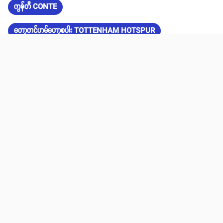
ကွန်တီ CONTE
တော့တင်ဟမ်ဟော့စပါး TOTTENHAM HOTSPUR
Share
email