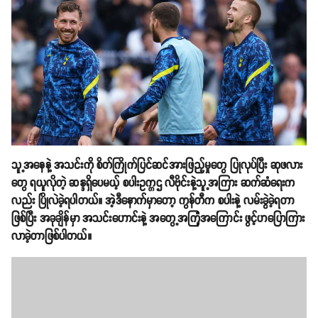
သူ့အနေနဲ့ အသင်းကို စိတ်ကြိုက်ပြင်ဆင်အားဖြည့်မှုတွေ ပြုလုပ်ပြီး ဆုဖလား
တွေ ရယူလိုတဲ့ ဆန္ဒရှိပေမယ့် စပါးဥက္ကဌ လီဗိုင်းနဲ့သူ့အကြား ဆက်ဆံရေးက
လည်း ပြိုလဲခဲ့ရပါတယ်။ အဲ့ဒီနောက်မှာတော့ ကွန်တီက စပါးနဲ့ လမ်းခွဲခဲ့ရတာ
ဖြစ်ပြီး အခုချိန်မှာ အသင်းဟောင်းနဲ့ အတွေ့အကြုံအကြောင်း ဖွင့်ဟပြောကြား
လာခဲ့တာဖြစ်ပါတယ်။