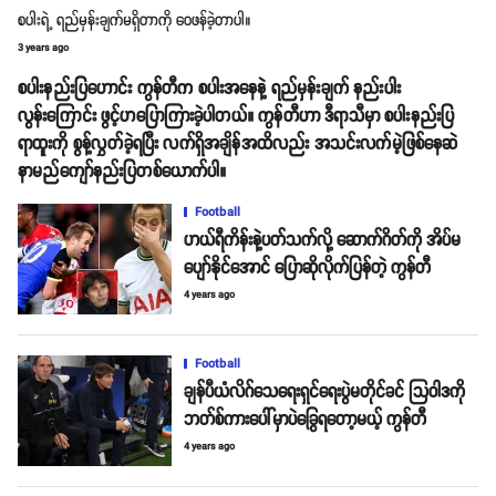
စပါးရဲ့ ‌ရည်မှန်းချက်မရှိတာကို ဝေဖန်ခဲ့တာပါ။
3 years ago
စပါးနည်းပြဟောင်း ကွန်တီက စပါးအနေနဲ့ ရည်မှန်းချက် နည်းပါး
လွန်း‌ကြောင်း ဖွင့်ဟပြောကြားခဲ့ပါတယ်။ ကွန်တီဟာ ဒီရာသီမှာ စပါးနည်းပြ
ရာထူးကို စွန့်လွှတ်ခဲ့ရပြီး လက်ရှိအချိန်အထိလည်း အသင်းလက်မဲ့ဖြစ်နေဆဲ
နာမည်ကျော်နည်းပြတစ်ယောက်ပါ။
Football
ဟယ်ရီကိန်းနဲ့ပတ်သက်လို့ ဆောက်ဂိတ်ကို အိပ်မ
ပျော်နိုင်အောင် ပြောဆိုလိုက်ပြန်တဲ့ ကွန်တီ
4 years ago
Football
ချန်ပီယံလိဂ်သေရေးရှင်ရေးပွဲမတိုင်ခင် သြဝါဒကို
ဘတ်စ်ကားပေါ်မှာပဲခြွေရတော့မယ့် ကွန်တီ
4 years ago