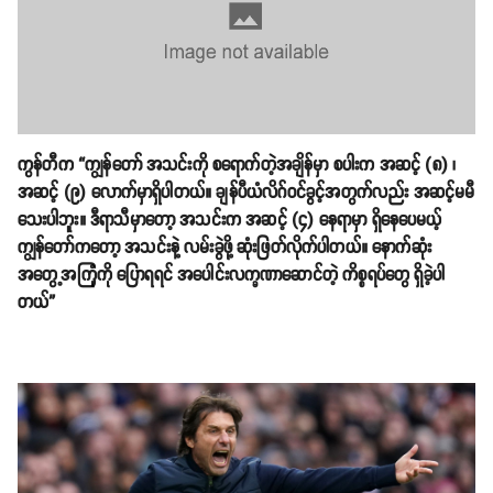
ကွန်တီက “ကျွန်တော် အသင်းကို စရောက်တဲ့အချိန်မှာ စပါးက အဆင့် (၈) ၊
အဆင့် (၉) လောက်မှာရှိပါတယ်။ ချန်ပီယံလိဂ်ဝင်ခွင့်အတွက်လည်း အဆင့်မမီ
သေးပါဘူး။ ဒီရာသီမှာတော့ အသင်းက အဆင့် (၄) နေရာမှာ ရှိနေပေမယ့်
ကျွန်တော်ကတော့ အသင်းနဲ့ လမ်းခွဲဖို့ ဆုံးဖြတ်လိုက်ပါတယ်။ နောက်ဆုံး
အတွေ့အကြုံကို ပြောရရင် အ‌ပေါင်းလက္ခဏာဆောင်တဲ့ ကိစ္စရပ်တွေ ရှိခဲ့ပါ
တယ်”