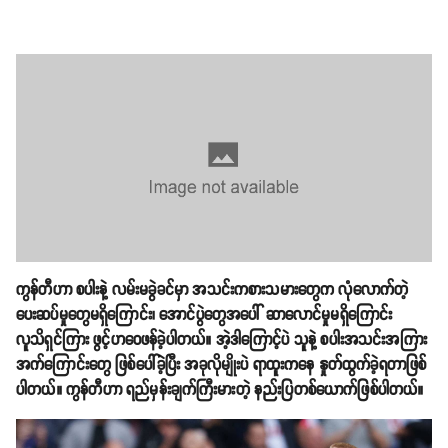
ကွန်တီဟာ စပါးနဲ့ လမ်းမခွဲခင်မှာ အသင်းကစားသမားတွေက လုံလောက်တဲ့
ပေးဆပ်မှုတွေမရှိကြောင်း၊ အောင်ပွဲတွေအပေါ် ဆာလောင်မှုမရှိကြောင်း
လူသိရှင်ကြား ဖွင့်ဟဝေဖန်ခဲ့ပါတယ်။ အဲ့ဒါကြောင့်ပဲ သူနဲ့ စပါးအသင်းအကြား
အက်ကြောင်းတွေ ဖြစ်ပေါ်ခဲ့ပြီး အခုလိုမျိုးပဲ ရာထူးကနေ နှုတ်ထွက်ခဲ့ရတာဖြစ်
ပါတယ်။ ကွန်တီဟာ ရည်မှန်းချက်ကြီးမားတဲ့ နည်းပြတစ်ယောက်ဖြစ်ပါတယ်။