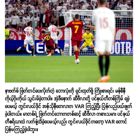
နာဗက်စ် ဖြတ်တင်ပေးလိုက်တဲ့ ‌ဘောလုံးကို ရှင်းထုတ်ဖို့ ကြိုးစားရင်း မန်စီနီ
ကိုယ့်ဂိုးကိုယ် သွင်းမိခဲ့တာပါ။ အဲ့ဒီနောက် ဆီဗီလာတို့ ပင်နယ်တီတစ်ကြိမ် ရခဲ့
ပေမယ့် ကွင်းလယ်ဒိုင် အန်သိုနီတေလာက VAR ကြည့်ပြီး ပြန်လည်ပယ်ဖျက်
ခဲ့ပါတယ်။ မာတစ်ရဲ့ ဖြတ်တင်ဘောကတစ်ဆင့် ဆီဗီလာ ကစားသမား ပင်နယ်
တီဧရိယာထဲ လက်နဲ့ထိခဲ့ပေမယ့်လည်း ကွင်းလယ်ဒိုင်ကတော့ VAR တောင်
ပြန်မကြည့်ခဲ့ပါဘူး။