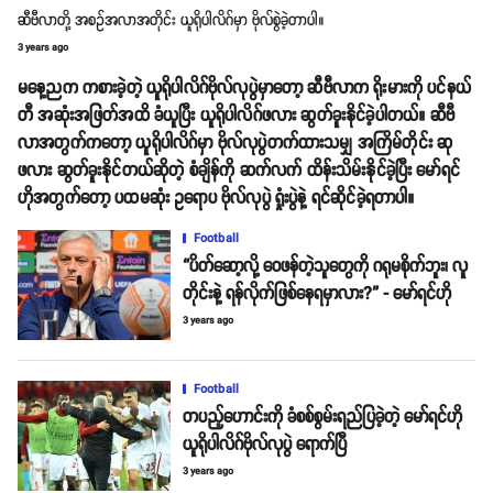
ဆီဗီလာတို့ အစဥ်အလာအတိုင်း ယူရိုပါလိဂ်မှာ ဗိုလ်စွဲခဲ့တာပါ။
3 years ago
မနေ့ညက ကစားခဲ့တဲ့ ယူရိုပါလိဂ်ဗိုလ်လုပွဲမှာတော့ ဆီဗီလာက ရိုးမားကို ပင်နယ်
တီ အဆုံးအဖြတ်အထိ ခံယူပြီး ယူရိုပါလိဂ်ဖလား ဆွတ်ခူးနိုင်ခဲ့ပါတယ်။ ဆီဗီ
လာအတွက်ကတော့ ယူရိုပါလိဂ်မှာ ဗိုလ်လုပွဲတက်ထားသမျှ အကြိမ်တိုင်း ဆု
ဖလား ဆွတ်ခူးနိုင်တယ်ဆိုတဲ့ စံချိန်ကို ဆက်လက် ထိန်းသိမ်းနိုင်ခဲ့ပြီး မော်ရင်
ဟိုအတွက်တော့ ပထမဆုံး ဥရောပ ဗိုလ်လုပွဲ ရှုံးပွဲနဲ့ ရင်ဆိုင်ခဲ့ရတာပါ။
Football
“ပိတ်ဆော့လို့ ဝေဖန်တဲ့သူတွေကို ဂရုမစိုက်ဘူး၊ လူ
တိုင်းနဲ့ ရန်လိုက်ဖြစ်နေရမှာလား?” - မော်ရင်ဟို
3 years ago
Football
တပည့်ဟောင်းကို ခံစစ်စွမ်းရည်ပြခဲ့တဲ့ မော်ရင်ဟို
ယူရိုပါလိဂ်ဗိုလ်လုပွဲ ရောက်ပြီ
3 years ago