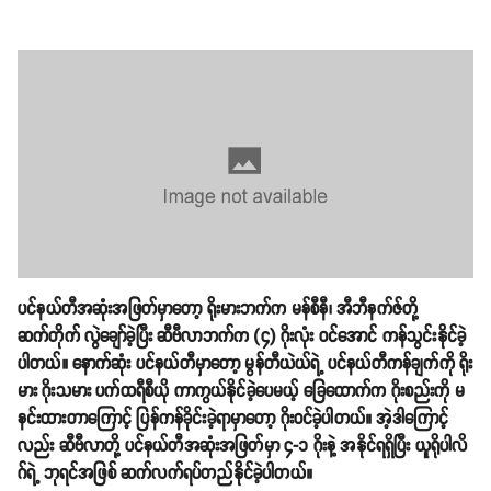
ပင်နယ်တီအဆုံးအဖြတ်မှာတော့ ရိုးမားဘက်က မန်စီနီ၊ အီဘီနက်ဇ်တို့
ဆက်တိုက် လွဲချော်ခဲ့ပြီး ဆီဗီလာဘက်က (၄) ဂိုးလုံး ဝင်အောင် ကန်သွင်းနိုင်ခဲ့
ပါတယ်။ နောက်ဆုံး ပင်နယ်တီမှာတော့ မွန်တီယဲယ်ရဲ့ ပင်နယ်တီကန်ချက်ကို ရိုး
မား ဂိုးသမား ပက်ထရီစီယို ကာကွယ်နိုင်ခဲ့ပေမယ့် ခြေထောက်က ဂိုးစည်းကို မ
နင်းထားတာကြောင့် ပြန်ကန်ခိုင်းခဲ့ရာမှာတော့ ဂိုးဝင်ခဲ့ပါတယ်။ အဲ့ဒါကြောင့်
လည်း ဆီဗီလာတို့ ပင်နယ်တီအဆုံးအဖြတ်မှာ ၄-၁ ဂိုးနဲ့ အနိုင်ရရှိပြီး ယူရိုပါလိ
ဂ်ရဲ့ ဘုရင်အဖြစ် ဆက်လက်ရပ်တည်နိုင်ခဲ့ပါတယ်။