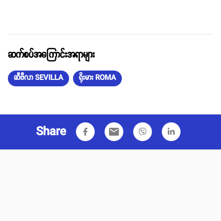
ဆက်စပ်အကြောင်းအရာများ
ဆီဗီလာ SEVILLA
ရိုးမား ROMA
Share
email