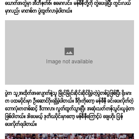
ယောက်အတွဲမှာ အီဘီနက်ဇ်၊ စမောလင်း၊ မန်စီနီတို့ကို တွဲပေးခဲ့ပြီး ကွင်းလယ်
မှာလည်း မာတစ်က ပွဲထွက်လာခဲ့ပါတယ်။
ပွဲက သူ့အထိုက်အလျောက်နဲ့သူ မြိုင်မြိုင်ဆိုင်ဆိုင်ရှိခဲ့တဲ့ပွဲတစ်ပွဲဖြစ်ပြီး ရိုးမား
က ပထမပိုင်းမှာ ဦးဆောင်ဂိုးရရှိခဲ့ပါတယ်။ ဒီဂိုးကိုတော့ မန်စီနီ ခင်းပေးလိုက်တဲ့
ဘောလုံးကတစ်ဆင့် ဒီဘာလား လွတ်ထွက်သွားပြီး အဆုံးသတ်ကန်သွင်းယူခဲ့တာ
ဖြစ်ပါတယ်။ ဒါပေမယ့် ဒုတိယပိုင်းမှာတော့ မန်စီနီကြောင့်ပဲ ချေပဂိုး ပြန်
ပေးလိုက်ရပါတယ်။