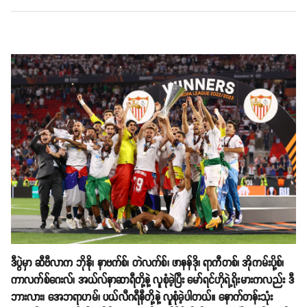
ဒီပွဲမှာ ဆီဗီလာက ဘိုနို၊ နာဗက်စ်၊ တဲလက်စ်၊ ဖာနန်ဒို၊ ရာကီတစ်၊ အိုကမ်းပို့စ်၊
ကာလက်စ်ဂေးလ်၊ အယ်လ်နာဆာရီတို့နဲ့ လူစုံခဲ့ပြီး မော်ရင်ဟိုရဲ့ရိုးမားကလည်း ဒီ
ဘားလား၊ အေဘရာဟမ်၊ ပယ်လီဂရီနီတို့နဲ့ လူစုံခဲ့ပါတယ်။ နောက်တန်းသုံး