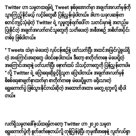
Twitter ဟာ သမ္မတထရမ့်ရဲ့ Tweet နှစ်ခုအောက်မှာ အချက်အလက်မှန်ကို
သွားကြည့်နိုင်မယ့် လင့်ခ်တွေဆီ ပြန်ညွှန်းခဲ့ပါတယ်။ ဒါဟာ ယခုလဆန်းက
စတင်ကျင့်သုံးခဲ့တဲ့ Twitter ရဲ့ လူမှုကွန်ရက်ပေါ်က သတင်းမှားနဲ့ အတည်မ
ပြုနိုင်တဲ့ အချက်အလက်တင်သူတွေကို သတိပေးတဲ့ အစီအစဉ် အစိတ်အပိုင်း
တစ်ခု ဖြစ်ပါတယ်။
" Tweets ထဲမှာ မဲပေးတဲ့ လုပ်ငန်းစဉ်နဲ့ ပတ်သက်ပြီး အထင်အမြင်လွဲဖွယ်ရှိ
တဲ့ အကြောင်းအရာတွေ ပါဝင်နေပါတယ်။ ဒီတော့ စာတိုက်ကနေ မဲပေးပို့တဲ့
အကြောင်းအရာနဲ့ ပတ်သက်ပြီး နောက်ထပ် သိသင့်တာတွေကို ပြန်ညွှန်းတာပါ။
" လို့ Twitter ရဲ့ ပြောရေးဆိုခွင့်ရှိသူက ပြောပါတယ်။ အချက်အလက်မှန်
စိစစ်ရေးစာမျက်နှာထက်မှာ စာတိုက်ကနေ မဲပေးပို့မှုဟာ မရိုးသားတဲ့
ရွေးကောက်ပွဲ ဖြစ်သွားနိုင်တယ်ဆိုတဲ့ အထောက်အထား မတွေ့ရဘူးလို့ ဆိုပါ
တယ်။
လက်ရှိသမ္မတဒေါ်နယ်ထရမ့်ကတော့ Twitter ဟာ ၂၀၂၀ သမ္မတ
ရွေးကောက်ပွဲကို စွက်ဖက်နေတယ်လို့ တုန့်ပြန်ခဲ့ပြီး ကုမ္ပဏီအနေနဲ့ လွတ်လပ်စွာ