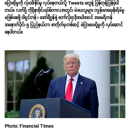
ပြောဆိုမှုကို လုံးဝဖိနှိပ်မှု လုပ်နေတယ်လို့ Tweets တွေနဲ့ ပြန်တုန့်ပြန်ခဲ့ပါ
တယ်။ လက်ရှိ ကိုရိုနာဗိုင်းရပ်စ်ကာလအတွင်း မဲပေးသူများ ကျန်းမာရေးစိုးရိမ်မှု
မဖြစ်စေဖို့ ဝါရှင်တန် ၊ အော်ရီဂွန်နဲ့ ကော်လိုရာဒိုအပါအဝင် အမေရိကန်
အနောက်ပိုင်း ၅ ပြည်နယ်ဟာ စာတိုက်မှတစ်ဆင့် မဲပြားပေးပို့မှုကို လုပ်ဆောင်
နေပါတယ်။
Photo: Financial Times