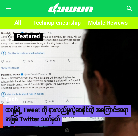
search
All
Technopreneurship
Mobile Reviews
Featured
arrow_back_ios
Tech
ထရမ့်ရဲ့ Tweet ကို နားလည်မှုလွဲစေနိုင်တဲ့ အကြောင်းအရာ
အဖြစ် Twitter သတ်မှတ်