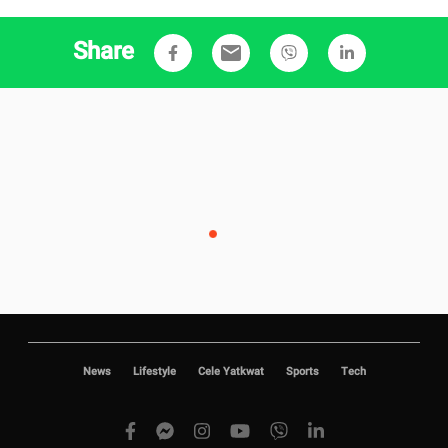
Share
email
News
Lifestyle
Cele Yatkwat
Sports
Tech