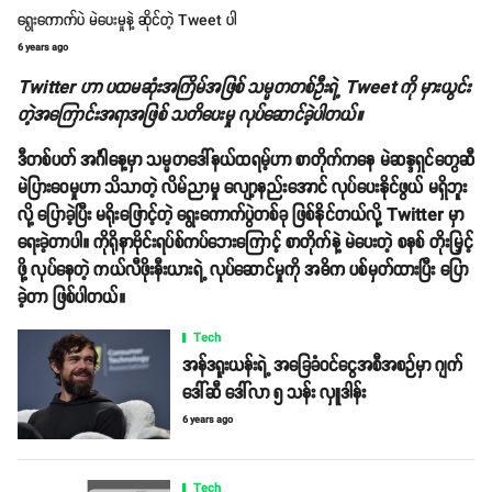
ရွေးကောက်ပဲ မဲပေးမှုနဲ့ ဆိုင်တဲ့ Tweet ပါ
6 years ago
Twitter ဟာ ပထမဆုံးအကြိမ်အဖြစ် သမ္မတတစ်ဦးရဲ့ Tweet ကို မှားယွင်း
တဲ့အကြောင်းအရာအဖြစ် သတိပေးမှု လုပ်ဆောင်ခဲ့ပါတယ်။
ဒီတစ်ပတ် အင်္ဂါနေ့မှာ သမ္မတဒေါ်နယ်ထရမ့်ဟာ စာတိုက်ကနေ မဲဆန္ဒရှင်တွေဆီ
မဲပြားဝေမှုဟာ သိသာတဲ့ လိမ်ညာမှု လျော့နည်းအောင် လုပ်ပေးနိုင်ဖွယ် မရှိဘူး
လို့ ပြောခဲ့ပြီး မရိုးဖြောင့်တဲ့ ရွေးကောက်ပွဲတစ်ခု ဖြစ်နိုင်တယ်လို့ Twitter မှာ
ရေးခဲ့တာပါ။ ကိုရိုနာဗိုင်းရပ်စ်ကပ်ဘေးကြောင့် စာတိုက်နဲ့ မဲပေးတဲ့ စနစ် တိုးမြှင့်
ဖို့ လုပ်နေတဲ့ ကယ်လီဖိုးနီးယားရဲ့ လုပ်ဆောင်မှုကို အဓိက ပစ်မှတ်ထားပြီး ပြော
ခဲ့တာ ဖြစ်ပါတယ်။
Tech
အန်ဒရူးယန်းရဲ့ အခြေခံဝင်ငွေအစီအစဉ်မှာ ဂျက်
ဒေါ်ဆီ ဒေါ်လာ ၅ သန်း လှူဒါန်း
6 years ago
Tech