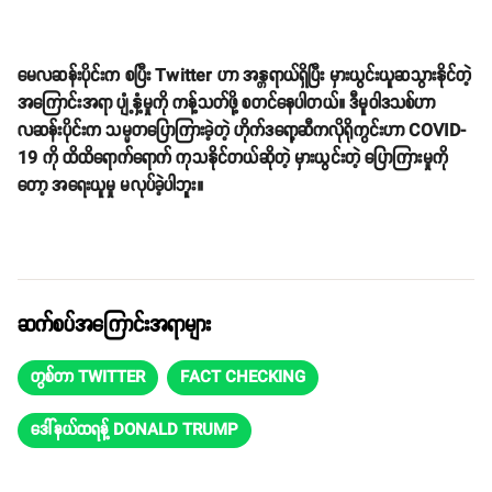
မေလဆန်းပိုင်းက စပြီး Twitter ဟာ အန္တရာယ်ရှိပြီး မှားယွင်းယူဆသွားနိုင်တဲ့
အကြောင်းအရာ ပျံ့နှံ့မှုကို ကန့်သတ်ဖို့ စတင်နေပါတယ်။ ဒီမူဝါဒသစ်ဟာ
လဆန်းပိုင်းက သမ္မတပြောကြားခဲ့တဲ့ ဟိုက်ဒရော့ဆီကလိုရိုကွင်းဟာ COVID-
19 ကို ထိထိရောက်ရောက် ကုသနိုင်တယ်ဆိုတဲ့ မှားယွင်းတဲ့ ပြောကြားမှုကို
တော့ အရေးယူမှု မလုပ်ခဲ့ပါဘူး။
ဆက်စပ်အကြောင်းအရာများ
တွစ်တာ TWITTER
FACT CHECKING
ဒေါ်နယ်ထရန့် DONALD TRUMP