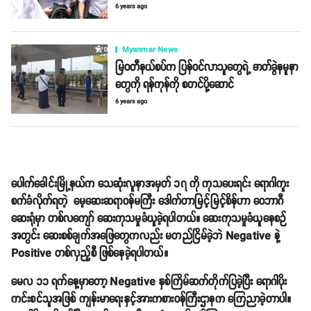
6 years ago
Myanmar News
မြဝတီနယ်စပ်က ပြန်ဝင်လာသူတွေရဲ့ ဓာတ်ခွဲနမူနာ
တွေကို ရန်ကုန်ကို စတင်ပို့ဆောင်
6 years ago
ပေါက်ခေါင်းမြို့နယ်က သေဆုံးလူနာအမှတ် ၁၇ ကို ကုသပေးရင်း ရောဂါကူး
စက်ခံလိုက်ရတဲ့ မေ့ဆေးဆရာဝန်မကြီး ဒေါက်တာမြင့်မြင့်စိန်ဟာ ဝေဘာဂီ
ဆေးရုံမှာ တစ်လကျော် ဆေးကုသမှုခံယူခဲ့ရပါတယ်။ ဆေးကုသမှုခံယူနေစဉ်
အတွင်း ဆေးစစ်ချက်အဖြေတွေကလည်း မတည်ငြိမ်ခဲ့ဘဲ Negative နဲ့
Positive တစ်လှည့်စီ ဖြစ်နေခဲ့ရပါတယ်။
မေလ ၁၁ ရက်နေ့မှာတော့ Negative နှစ်ကြိမ်ဆက်တိုက်ပြခဲ့ပြီး ရောဂါပိုး
ကင်းစင်သူအဖြစ် ကျန်းမာရေးနှင့်အားကစားဝန်ကြီးဌာနက ကြေညာခဲ့တာပါ။