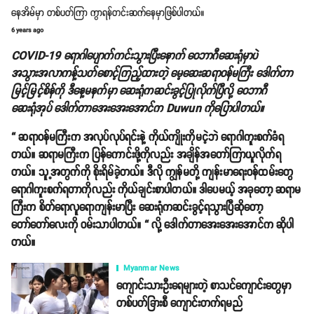
နေအိမ်မှာ တစ်ပတ်ကြာ ကွာရန်တင်းဆက်နေမှာဖြစ်ပါတယ်။
6 years ago
COVID-19 ရောဂါပျောက်ကင်းသွားပြီးနောက် ဝေဘာဂီဆေးရုံမှာပဲ
အသွားအလာကန့်သတ်စောင့်ကြည့်ထားတဲ့ မေ့ဆေးဆရာဝန်မကြီး ဒေါက်တာ
မြင့်မြင့်စိန်ကို ဒီနေ့မနက်မှာ ဆေးရုံကဆင်းခွင့်ပြုလိုက်ပြီလို့ ဝေဘာဂီ
ဆေးရုံအုပ် ဒေါက်တာအေးအေးအောင်က Duwun ကိုပြောပါတယ်။
“ ဆရာဝန်မကြီးက အလုပ်လုပ်ရင်းနဲ့ ကိုယ်ကျိုးကိုမငဲ့ဘဲ ရောဂါကူးစက်ခံရ
တယ်။ ဆရာမကြီးက ပြန်ကောင်းဖို့ကိုလည်း အချိန်အတော်ကြာယူလိုက်ရ
တယ်။ သူ့အတွက်ကို စိုးရိမ်ခဲ့တယ်။ ဒီလို ကျွန်မတို့ ကျန်းမာရေးဝန်ထမ်းတွေ
ရောဂါကူးစက်ရတာကိုလည်း ကိုယ်ချင်းစာပါတယ်။ ဒါပေမယ့် အခုတော့ ဆရာမ
ကြီးက စိတ်ရောလူရောကျန်းမာပြီး ဆေးရုံကဆင်းခွင့်ရသွားပြီဆိုတော့
တော်တော်လေးကို ဝမ်းသာပါတယ်။ “ လို့ ဒေါက်တာအေးအေးအောင်က ဆိုပါ
တယ်။
Myanmar News
ကျောင်းသားဦးရေများတဲ့ စာသင်ကျောင်းတွေမှာ
တစ်ပတ်ခြားစီ ကျောင်းတက်ရမည်