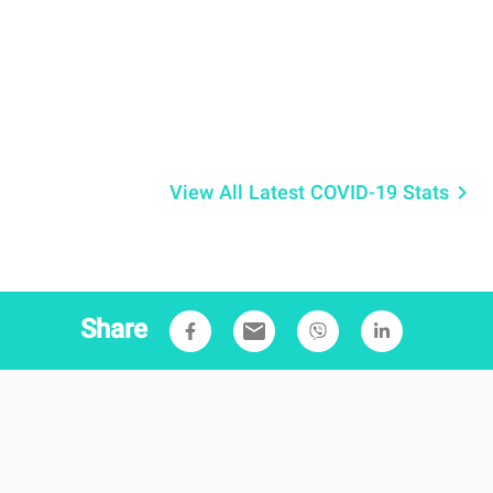
View All Latest COVID-19 Stats
keyboard_arrow_right
Share
email