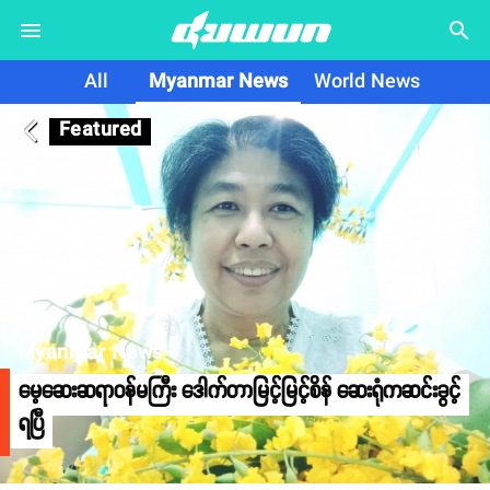
search
All
Myanmar News
World News
Featured
arrow_back_ios
Myanmar News
မေ့ဆေးဆရာဝန်မကြီး ဒေါက်တာမြင့်မြင့်စိန် ဆေးရုံကဆင်းခွင့်
ရပြီ