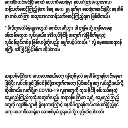
ရောဂါပိုးကင်းစင်ပြီးနောက် ဝေဘာဂီဆေးရုံမှာ နှစ်ပတ်ကြာအသွားအလာ
ကန့်သတ်စောင့်ကြည့်ခဲ့ကာ ဒီနေ့ မေလ ၂၅ ရက်မှာ ဆေးရုံကဆင်းခဲ့ပြီး နေအိမ်
မှာ တစ်ပတ်ကြာ အသွားအလာကန့်သတ်စောင့်ကြည့်ရမှာ ဖြစ်ပါတယ်။
“ ဒီလိုကူးစက်ခံခဲ့ရမှုအတွက် နောင်တမရှိဘူး။ ဒါ ကျွန်မတို့ ကျန်းမာရေး
ဝန်ထမ်းတွေက လုပ်ရမယ်။ အဲဒီလုပ်နိုင်ဖို့ အတွက် လုံခြုံစိတ်ချရတဲ့
လုပ်ငန်းခွင်တစ်ခု ဖြစ်လာဖို့ကိုလည်း မျှော်လင့်ပါတယ်။ “ လို့ မေ့ဆေးဆရာဝန်
မကြီး ဒေါ်မြင့်မြင့်စိန်က ဆိုပါတယ်။
ဆရာဝန်မကြီးဟာ လောလောဆယ်တော့ ရန်ကုန်မှာပဲ နေအိမ်ကွာရန်တင်းနေမှာ
ဖြစ်ပြီး လုပ်ငန်းခွင်ပြန်ဝင်နိုင်ဖို့အတွက်ကတော့ ပြင်ဆင်မှုတွေ လုပ်ရဦးမယ်လို့
ဆိုပါတယ်။ လက်ရှိမှာ COVID-19 လူနာတွေကို ကုသနိုင်ဖို့ စမ်းသပ်နေတဲ့
သွေးရည်ကြည်ကုထုံးအတွက်လည်း ဆရာဝန်မကြီးက သူရဲ့ သွေးရည်ကြည်
တွေကို လှူဒါန်းသွားဖို့ ရှိနေတာကြောင့် နေအိမ်ကွာရန်တင်းတစ်ပတ်ပြည့်ရင်
တော့ ဝေဘာဂီဆေးရုံမှာ ဆေးစစ်မှုခံယူရမယ်လို့လည်းသိရပါတယ်။