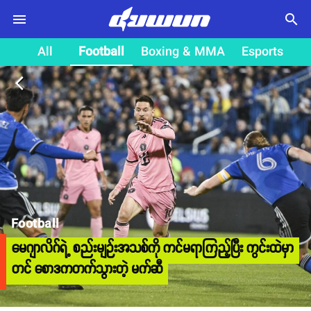
search
All
Football
Boxing & MMA
Esports
arrow_back_ios
Football
မေဂျာလိဂ်ရဲ့ စည်းမျဉ်းအသစ်ကို ကင်မရာကြည့်ပြီး ကွင်းထဲမှာ
တင် စောဒကတက်သွားတဲ့ မက်ဆီ