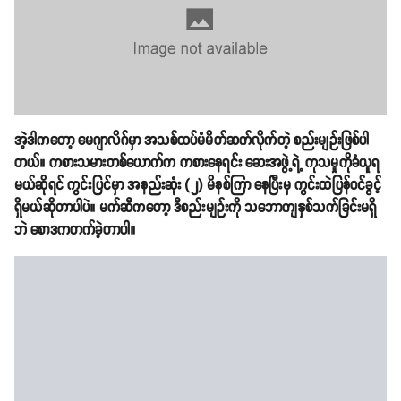
အဲ့ဒါကတော့ မေဂျာလိဂ်မှာ အသစ်ထပ်မံမိတ်ဆက်လိုက်တဲ့ စည်းမျဉ်းဖြစ်ပါ
တယ်။ ကစားသမားတစ်ယောက်က ကစားနေရင်း ဆေးအဖွဲ့ရဲ့ ကုသမှုကိုခံယူရ
မယ်ဆိုရင် ကွင်းပြင်မှာ အနည်းဆုံး (၂) မိနစ်ကြာ နေပြီးမှ ကွင်းထဲပြန်ဝင်ခွင့်
ရှိမယ်ဆိုတာပါပဲ။ မက်ဆီကတော့ ဒီစည်းမျဉ်းကို သဘောကျနှစ်သက်ခြင်းမရှိ
ဘဲ စောဒကတက်ခဲ့တာပါ။