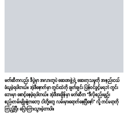
မက်ဆီကလည်း ဒီပွဲမှာ အလားတူပဲ ဆေးအဖွဲ့ရဲ့ ဆေးကုသမှုကို အနည်းငယ်
ခံယူခဲ့ရပါတယ်။ အဲ့ဒီနောက်မှာ ကွင်းထဲကို ချက်ချင်း ပြန်ဝင်ခွင့်မရဘဲ ကွင်း
ဘေးမှာ စောင့်နေခဲ့ရပါတယ်။ အဲ့ဒီအချိန်မှာ မက်ဆီက “ဒီလိုစည်းမျဉ်း
စည်းကမ်းမျိုးနဲ့ကတော့ ငါတို့တွေ လမ်းမှားရောက်နေပြီနော်” လို့ ကင်မရာကို
ကြည့်ပြီး ပြောကြားသွားခဲ့တာပါ။