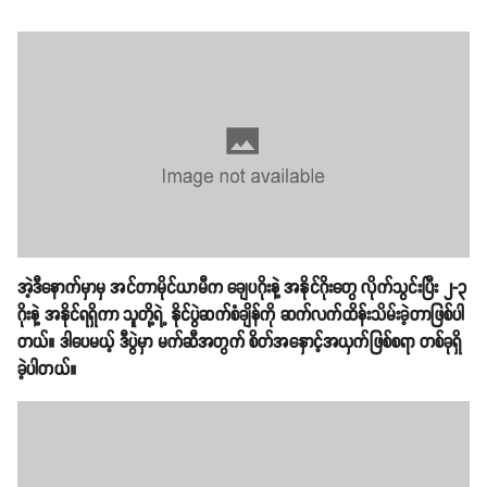
အဲ့ဒီနောက်မှာမှ အင်တာမိုင်ယာမီက ချေပဂိုးနဲ့ အနိုင်ဂိုးတွေ လိုက်သွင်းပြီး ၂-၃
ဂိုးနဲ့ အနိုင်ရရှိကာ သူတို့ရဲ့ နိုင်ပွဲဆက်စံချိန်ကို ဆက်လက်ထိန်းသိမ်းခဲ့တာဖြစ်ပါ
တယ်။ ဒါပေမယ့် ဒီပွဲမှာ မက်ဆီအတွက် စိတ်အနှောင့်အယှက်ဖြစ်စရာ တစ်ခုရှိ
ခဲ့ပါတယ်။