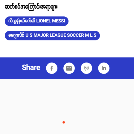
ဆက်စပ်အကြောင်းအရာများ
လီယွန်နယ်မက်ဆီ LIONEL MESSI
မေဂျာလိဂ် U S MAJOR LEAGUE SOCCER M L S
Share
email