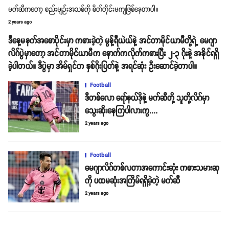
မက်ဆီကတော့ စည်းမျဉ်းအသစ်ကို စိတ်တိုင်းမကျဖြစ်နေတာပါ။
2 years ago
ဒီနေ့မနက်အစောပိုင်းမှာ ကစားခဲ့တဲ့ မွန့်ရီယဲယ်နဲ့ အင်တာမိုင်ယာမီတို့ရဲ့ မေဂျာ
လိဂ်ပွဲမှာတော့ အင်တာမိုင်ယာမီက နောက်ကလိုက်ကစားပြီး ၂-၃ ဂိုးနဲ့ အနိုင်ရရှိ
ခဲ့ပါတယ်။ ဒီပွဲမှာ အိမ်ရှင်က နှစ်ဂိုးပြတ်နဲ့ အရင်ဆုံး ဦးဆောင်ခဲ့တာပါ။
Football
ဒီတစ်လော ရော်နယ်ဒိုနဲ့ မက်ဆီတို့ သူတို့လိဂ်မှာ
သွေးဆိုးနေကြပါလားကွ....
2 years ago
Football
မေဂျာလိဂ်တစ်လတာအကောင်းဆုံး ကစားသမားဆု
ကို ပထမဆုံးအကြိမ်ရရှိခဲ့တဲ့ မက်ဆီ
2 years ago