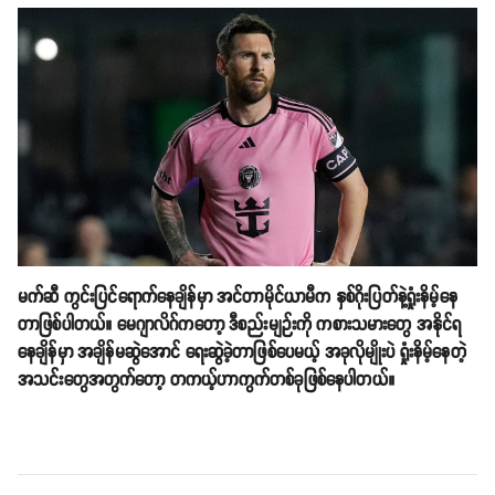
မက်ဆီ ကွင်းပြင်ရောက်နေချိန်မှာ အင်တာမိုင်ယာမီက နှစ်ဂိုးပြတ်နဲ့ရှုံးနိမ့်နေ
တာဖြစ်ပါတယ်။ မေဂျာလိဂ်ကတော့ ဒီစည်းမျဉ်းကို ကစားသမားတွေ အနိုင်ရ
နေချိန်မှာ အချိန်မဆွဲအောင် ရေးဆွဲခဲ့တာဖြစ်ပေမယ့် အခုလိုမျိုးပဲ ရှုံးနိမ့်နေတဲ့
အသင်းတွေအတွက်တော့ တကယ့်ဟာကွက်တစ်ခုဖြစ်နေပါတယ်။