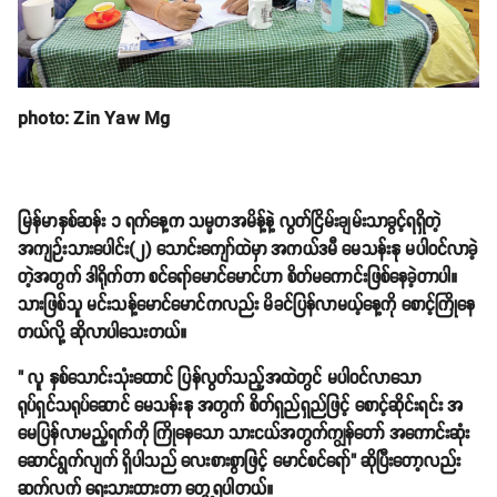
photo: Zin Yaw Mg
မြန်မာနှစ်ဆန်း ၁ ရက်နေ့က သမ္မတအမိန့်နဲ့ လွတ်ငြိမ်းချမ်းသာခွင့်ရရှိတဲ့
အကျဉ်းသားပေါင်း(၂) သောင်းကျော်ထဲမှာ အကယ်ဒမီ မေသန်းနု မပါဝင်လာခဲ့
တဲ့အတွက် ဒါရိုက်တာ စင်ရော်မောင်မောင်ဟာ စိတ်မကောင်းဖြစ်နေခဲ့တာပါ။
သားဖြစ်သူ မင်းသန့်မောင်မောင်ကလည်း မိခင်ပြန်လာမယ့်နေ့ကို စောင့်ကြိုနေ
တယ်လို့ ဆိုလာပါသေးတယ်။
" လူ နှစ်သောင်းသုံးထောင် ပြန်လွတ်သည့်အထဲတွင် မပါဝင်လာသော
ရုပ်ရှင်သရုပ်ဆောင် မေသန်းနု အတွက် စိတ်ရှည်ရှည်ဖြင့် စောင့်ဆိုင်းရင်း အ
မေပြန်လာမည့်ရက်ကို ကြိုနေသော သားငယ်အတွက်ကျွန်တော် အကောင်းဆုံး
ဆောင်ရွက်လျက် ရှိပါသည် လေးစားစွာဖြင့် မောင်စင်ရော်" ဆိုပြီးတော့လည်း
ဆက်လက် ရေးသားထားတာ တွေ့ရပါတယ်။