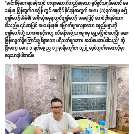
"အင်းစိန်တောရစခန်းတွင် တရားဆောက်တည်နေသော ရုပ်ရှင်သရုပ်ဆောင် မေ
သန်းနု ပြန်ထွက်လာချိန် တွင် နေထိုင်နိုင်ရန်အတွက် မေလ (၁)ရက်နေ့မှ စ၍
ကျွန်တော့်အိမ်၏ အနီးဆုံးနေရာတွင်ကျွန်တော့် အနေဖြင့် စတင်ငှါးရမ်းထား
ပါသည်။ ၎င်းအပြင် မေသန်းနု၏ မြောက်များလှစွာသော ပစ္စည်းများကို
ကျွန်တော်တို့ သားအဖနှင့်အတူ စင်ရော်အဖွဲ့သားများမှ ရွှေ့ပြောင်းပေးပြီး ဆေး
ဖြန်းလျက်ရှိကြောင်းချစ်စွာသော ပရိသတ်များအား အသိပေးအပ်ပါသည်" ဆို
ပြီးတော့ မေလ ၁ ရက်နေ့ ည ၁၂ နာရီကျော်က သူ့ရဲ့ ဖေ့စ်ဘွတ်အကောင့်မှာ
ရေးသားခဲ့ပါတယ်။