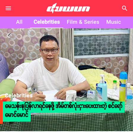
search
All
Celebrities
Film & Series
Music
arrow_back_ios
Celebrities
မေသန်းနုပြန်လာရင်နေဖို့ အိမ်တစ်လုံးငှားပေးထားတဲ့ စင်ရော်
မောင်မောင်