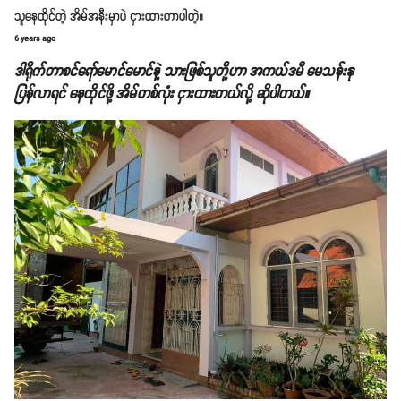
သူနေထိုင်တဲ့ အိမ်အနီးမှာပဲ ငှားထားတာပါတဲ့။
6 years ago
ဒါရိုက်တာစင်ရော်မောင်မောင်နဲ့ သားဖြစ်သူတို့ဟာ အကယ်ဒမီ မေသန်းနု
ပြန်လာရင် နေထိုင်ဖို့ အိမ်တစ်လုံး ငှားထားတယ်လို့ ဆိုပါတယ်။