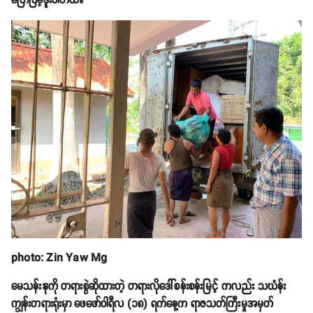
ပြောပြခဲ့ဖူးပါတယ်။
photo: Zin Yaw Mg
မေသန်းနုကို တရားစွဲဆိုထားတဲ့ တရားလိုဒေါ်စန်းစန်းမြင့် ကလည်း သင်္ဃန်း
ကျွန်းတရားရုံးမှာ ဖေဖော်ဝါရီလ (၁၈) ရက်နေ့က ရာဇသတ်ကြီးမှုအမှတ်