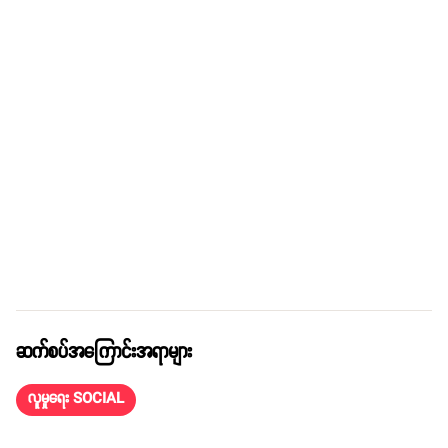
ဆက်စပ်အကြောင်းအရာများ
လူမှုရေး SOCIAL