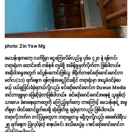
photo: Zin Yaw Mg
မေသန်းနုကတော့ လက်ရှိမှာ ငွေကြေးလိမ်လည်မှု ပုဒ်မ ၄၂၀ နဲ့ ရန်ကင်း
တရားရုံးက ထောင်ဒဏ် တစ်နှစ် ကျခံဖို့ အမိန့်ချမှတ်လိုက်တာ ဖြစ်ပါတယ်။
အဆိုပါအမှုအတွက် ခင်ပွန်းဟောင်းဖြစ်သူ ဒါရိုက်တာစင်ရော်မောင်မောင်ဟာ
မတ်လ(၁၁) ရက်နေ့က ရန်ကုန်အရှေ့ပိုင်းခရိုင် တရားရုံးမှာ အယူခံဝင်ခဲ့ပေ
မယ့် ပယ်ချခြင်းခံခဲ့ရတယ်လို့လည်း စင်ရော်မောင်မောင်က Duwun Media
အင်တာဗျူးမှာ ဖြေဆိုခဲ့တာဖြစ်ပါတယ်။ စင်ရော်မောင်မောင်အနေနဲ့ သူချစ်တဲ့
သားလေး ခံစားနေရတာတွေကို မကြည့်ရက်တော့ တာကြောင့် မေသန်းနုရဲ့ အမှု
ကိစ္စမှာ ပါဝင်ဆောင်ရွက်ပေးဖို့ ဆုံးဖြတ်ချ ချခဲ့ရတာလည်း ဖြစ်ပါတယ်။
တရားလိုဘက်က တင်ပြမှုတွေဟာ တရားမျှတမှု မရှိဘူးလို့လည်း ဖေဖော်ဝါရီလ
၂၅ ရက်နေ့က ပြုလုပ်ခဲ့တဲ့ စာနယ်ဇင်း အသိပေးပွဲမှ ာစင်ရော်မောင်မောင်က