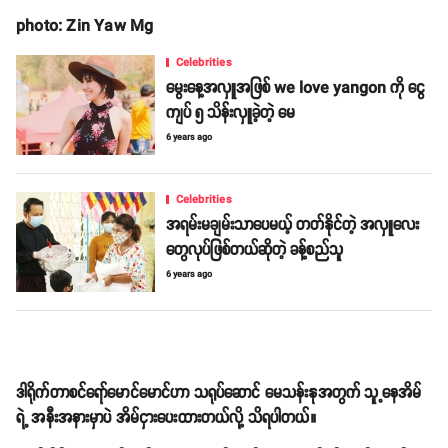
photo: Zin Yaw Mg
Celebrities
မွေးနေ့အလှူအဖြစ် we love yangon ကို ငွေ
ကျပ် ၅ သိန်းလှူခဲ့တဲ့ မေ
6 years ago
Celebrities
အရမ်းမချမ်းသာပေမယ့် တတ်နိုင်တဲ့ အလှူလေး
တွေလုပ်ဖြစ်တယ်ဆိုတဲ့ ခန့်စည်သူ
6 years ago
ဒါရိုက်တာစင်ရော်မောင်မောင်ဟာ သရုပ်ဆောင် မေသန်းနုအတွက် သူ့နေအိမ်
ရဲ့ အနီးအနားမှာပဲ အိမ်ငှားပေးထားတယ်လို့ သိရပါတယ်။