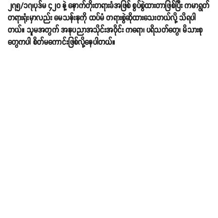
၂၇၅/၁၇၊ပုဒ်မ ၄၂၀ နဲ့ နောက်တိုးတရားခံအဖြစ် စွပ်စွဲထားတာဖြစ်ပြီး ကမာရွတ်
တရားရုံးမှာလည်း မေသန်းနုကို ထပ်မံ တရားစွဲဆိုထားသေးတယ်လို့ သိရပါ
တယ်။ သူမအတွက် အနုပညာအသိုင်းအဝိုင်း ကရော၊ ပရိသတ်တွေ၊ မိသားစု
တွေကပါ စိတ်မကောင်းဖြစ်လို့နေပါတယ်။