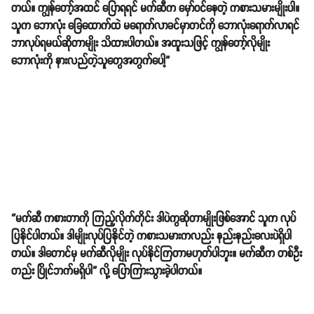
တယ်။ ကျွန်တော့်အထင် ပြောရရင် မက်ဆီက မှော်ဝင်နေတဲ့ ကစားသမားမျိုးပါ။
သူက ဘောလုံး ခြေထောက်ထဲ မရောက်လာခင်မှာတင်ကို ဘောလုံးရောက်လာရင်
ဘာလုပ်ရမယ်ဆိုတာမျိုး သိထားပါတယ်။ အထူးသဖြင့် ကျွန်တော့်လိုမျိုး
ဘောလုံးကို နားလည်တဲ့သူတွေအတွက်ပေါ့”
“မက်ဆီ ကစားတာကို ကြည့်လိုက်တိုင်း ဒါပဲကွဆိုတာမျိုးဖြစ်အောင် သူက လုပ်
ပြနိုင်ပါတယ်။ ဒါမျိုးလုပ်ပြနိုင်တဲ့ ကစားသမားကလည်း နည်းနည်းလေးပဲရှိပါ
တယ်။ ဒါတောင်မှ မက်ဆီလိုမျိုး လုပ်နိုင်ကြတာမဟုတ်ပါဘူး။ မက်ဆီက တစ်ဦး
တည်း ပြိုင်ဘက်မရှိပါ” လို့ ပြောကြားသွားခဲ့ပါတယ်။