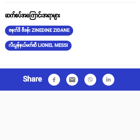
ဆက်စပ်အကြောင်းအရာများ
ဇနက်ဒီ ဇီဒန်း ZINEDINE ZIDANE
လီယွန်နယ်မက်ဆီ LIONEL MESSI
Share
email