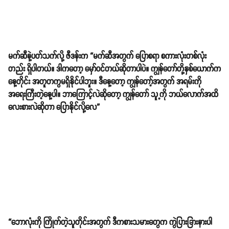
မက်ဆီနဲ့ပတ်သက်လို့ ဇီဒန်းက “မက်ဆီအတွက် ပြောစရာ စကားလုံးတစ်လုံး
တည်း ရှိပါတယ်။ ဒါကတော့ မှော်ဝင်တယ်ဆိုတာပါပဲ။ ကျွန်တော်တို့နှစ်ယောက်က
နေ့တိုင်း အတူတကွ​မရှိနိုင်ပါဘူး။ ဒီနေ့တော့ ကျွန်တော့်အတွက် အရမ်းကို
အရေးကြီးတဲ့နေ့ပါ။ ဘာကြောင့်လဲဆိုတော့ ကျွန်တော် သူ့ကို ဘယ်လောက်အထိ
လေးစားလဲဆိုတာ ပြောနိုင်လို့လေ”
“ဘောလုံးကို ကြိုက်တဲ့သူတိုင်းအတွက် ဒီကစားသမားတွေက ကွဲပြားခြားနားပါ