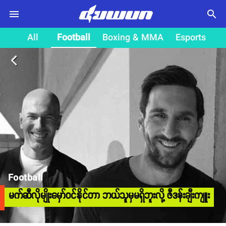
search
All
Football
Boxing & MMA
Esports
arrow_back_ios
Football
မက်ဆီလိုမျိုးမှော်ဝင်နိုင်တာ ဘယ်သူမှမရှိဘူးလို့ ဇီဒန်းချီးကျူး