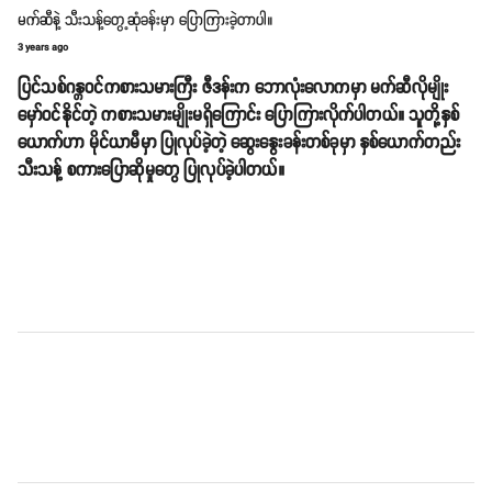
မက်ဆီနဲ့ သီးသန့်တွေ့ဆုံခန်းမှာ ပြောကြားခဲ့တာပါ။
3 years ago
ပြင်သစ်ဂန္တဝင်ကစားသမားကြီး ဇီဒန်းက ဘောလုံးလောကမှာ မက်ဆီလိုမျိုး
မှော်ဝင်နိုင်တဲ့ ကစားသမားမျိုးမရှိကြောင်း ပြောကြားလိုက်ပါတယ်။ သူတို့နှစ်
ယောက်ဟာ မိုင်ယာမီမှာ ပြုလုပ်ခဲ့တဲ့ ဆွေးနွေးခန်းတစ်ခုမှာ နှစ်ယောက်တည်း
သီးသန့် စကားပြောဆိုမှုတွေ ပြုလုပ်ခဲ့ပါတယ်။