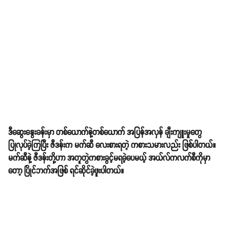
ဒီဆွေးနွေးခန်းမှာ တစ်ယောက်နဲ့တစ်ယောက် အပြန်အလှန် ချီးကျူးမှုတွေ
ပြုလုပ်ခဲ့ကြပြီး ဇီဒန်းက မက်ဆီ လေးစားရတဲ့ ကစားသမားလည်း ဖြစ်ပါတယ်။
မက်ဆီနဲ့ ဇီဒန်းတို့ဟာ အတူတွဲကစားခွင့်မရခဲ့ပေမယ့် အယ်လ်ကလက်စီကိုမှာ
တော့ ပြိုင်ဘက်အဖြစ် ရင်ဆိုင်ခဲ့ဖူးပါတယ်။