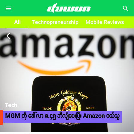
search
All
Technopreneurship
Mobile Reviews
arrow_back_ios
Tech
MGM ကို ဒေါ်လာ ၈.၄၅ ဘီလျံပေးပြီး Amazon ဝယ်ယူ