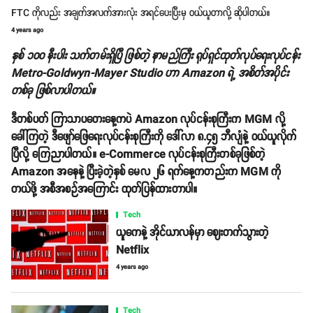
FTC ကိုလည်း အချက်အလက်အားလုံး အရင်ပေးပြီးမှ ဝယ်ယူတာလို့ ဆိုပါတယ်။
4 years ago
နှစ် ၁၀၀ နီးပါး သက်တမ်းရှိပြီ ဖြစ်တဲ့ နာမည်ကြီး ရုပ်ရှင်ထုတ်လုပ်ရေးလုပ်ငန်း
Metro-Goldwyn-Mayer Studio ဟာ Amazon ရဲ့ အစိတ်အပိုင်း
တစ်ခု ဖြစ်လာပါတယ်။
ဒီတစ်ပတ် ကြာသာပတေးနေ့ကပဲ Amazon လုပ်ငန်းစုကြီးက MGM လို့
ခေါ်ကြတဲ့ ဒီဖျော်ဖြေရေးလုပ်ငန်းစုကြီးကို ဒေါ်လာ ၈.၄၅ ဘီလျံနဲ့ ဝယ်ယူလိုက်
ပြီလို့ ကြေညာပါတယ်။ e-Commerce လုပ်ငန်းစုကြီးတစ်ခုဖြစ်တဲ့
Amazon အနေနဲ့ ပြီးခဲ့တဲ့နှစ် မေလ ၂၆ ရက်နေ့ကတည်းက MGM ကို
တယ်ဖို့ အစီအစဉ်အကြောင်း ထုတ်ပြန်ထားတာပါ။
Tech
ယူကေနဲ့ အိုင်ယာလန်မှာ ဈေးတက်သွားတဲ့
Netflix
4 years ago
Tech