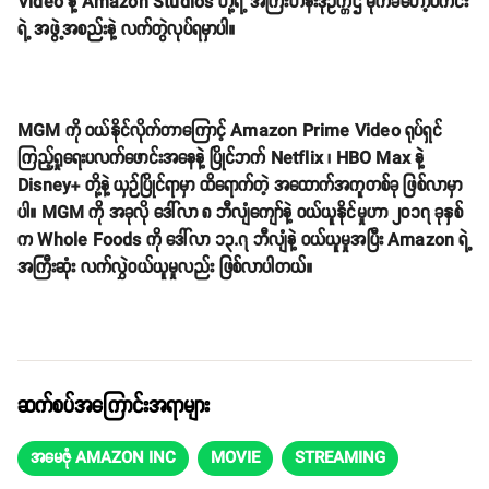
Video နဲ့ Amazon Studios တို့ရဲ့ အကြီးတန်းဒုဥက္ကဌ မိုက်ခ်ဟော့ပ်ကင်း
ရဲ့ အဖွဲ့အစည်းနဲ့ လက်တွဲလုပ်ရမှာပါ။
MGM ကို ဝယ်နိုင်လိုက်တာကြောင့် Amazon Prime Video ရုပ်ရှင်
ကြည့်ရှုရေးပလက်ဖောင်းအနေနဲ့ ပြိုင်ဘက် Netflix ၊ HBO Max နဲ့
Disney+ တို့နဲ့ ယှဉ်ပြိုင်ရာမှာ ထိရောက်တဲ့ အထောက်အကူတစ်ခု ဖြစ်လာမှာ
ပါ။ MGM ကို အခုလို ဒေါ်လာ ၈ ဘီလျံကျော်နဲ့ ဝယ်ယူနိုင်မှုဟာ ၂၀၁၇ ခုနှစ်
က Whole Foods ကို ဒေါ်လာ ၁၃.၇ ဘီလျံနဲ့ ဝယ်ယူမှုအပြီး Amazon ရဲ့
အကြီးဆုံး လက်လွှဲဝယ်ယူမှုလည်း ဖြစ်လာပါတယ်။
ဆက်စပ်အကြောင်းအရာများ
အမေဇုံ AMAZON INC
MOVIE
STREAMING