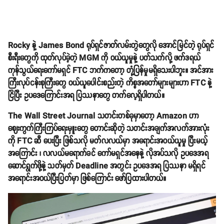
Rocky နဲ့ James Bond ရုပ်ရှင်ဇာတ်လမ်းတွဲတွေလို အောင်မြင်တဲ့ ရုပ်ရှင်
စီးရီးတွေကို ထုတ်လုပ်ခဲ့တဲ့ MGM ကို ဝယ်ယူမှုနဲ့ ပတ်သက်လို့ ဖက်ဒရယ်
ကုန်သွယ်ရေးကော်မရှင် FTC ဘက်ကတော့ တုံ့ပြန်မှုမရှိသေးပါဘူး။ အင်အား
ကြီးလုပ်ငန်းစုကြီးတွေ ဝယ်ယူပေါင်းစည်းတဲ့ ကိစ္စအတော်များများဟာ FTC နဲ့
ငြိပြီး ဥပဒေကြောင်းအရ ပြဿနာတွေ တက်လေ့ရှိပါတယ်။
The Wall Street Journal သတင်းတစ်ခုမှာတော့ Amazon ဟာ
ဈေးကွက်ကြီးကြပ်ရေးမှူးတွေ တောင်းဆိုတဲ့ သတင်းအချက်အလက်အားလုံး
ကို FTC ဆီ ပေးပြီး ဖြစ်သလို မတ်လလယ်မှာ အရောင်းအဝယ်ယူမှု ပြီးမယ့်
အကြောင်း ၊ လလယ်မရောက်ခင် ကော်မရှင်အနေနဲ့ လိုအပ်သလို ဥပဒေအရ
ဆောင်ရွက်ဖို့နဲ့ သတ်မှတ် Deadline အတွင်း ဥပဒေအရ ပြဿနာ မရှိရင်
အရောင်းအဝယ်ပြီးပြတ်မှာ ဖြစ်ကြောင်း ဖော်ပြထားပါတယ်။