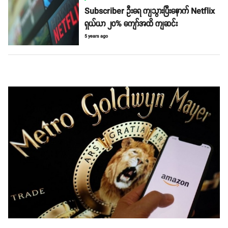
Subscriber ဦးရေ ကျသွားပြီးနောက် Netflix
ရှယ်ယာ ၂၀% ကျော်အထိ ကျဆင်း
5 years ago