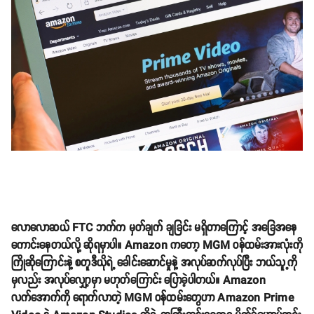
လောလောဆယ် FTC ဘက်က မှတ်ချက် ချခြင်း မရှိတာကြောင့် အခြေအနေ
ကောင်းနေတယ်လို့ ဆိုရမှာပါ။ Amazon ကတော့ MGM ဝန်ထမ်းအားလုံးကို
ကြိုဆိုကြောင်းနဲ့ စတူဒီယိုရဲ့ ခေါင်းဆောင်မှုနဲ့ အလုပ်ဆက်လုပ်ပြီး ဘယ်သူ့ကို
မှလည်း အလုပ်လျှော့မှာ မဟုတ်ကြောင်း ပြောခဲ့ပါတယ်။ Amazon
လက်အောက်ကို ရောက်လာတဲ့ MGM ဝန်ထမ်းတွေဟာ Amazon Prime