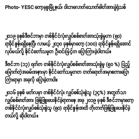
Photo- YESC ကော့မှူးမြို့နယ်၊ ဝါးဘလောက်သောက်ဓါတ်အားခွဲရုံသစ်
၂၀၁၉ ခုနှစ်ဒီဇင်ဘာမှာ တစ်နိုင်ငံလုံးလျှပ်စစ်ဓာတ်အားသုံးစွဲမှုဟာ (၅၀)
ရာခိုင်နှုန်းရရှိနေပြီး လာမယ့် ၂၀၃၀ ခုနှစ်မှာတော့ (၁၀၀) ရာခိုင်နှုန်းရရှိအောင်
လုပ်မယ်လို့ နိုင်ငံတော်သမ္မတ ဦးဝင်းမြင့်က ပြောကြားခဲ့ပါတယ်။
ဒီဇင်ဘာ (၁၃) ရက်က တစ်နိုင်ငံလုံးလျှပ်စစ်ဓာတ်အားသုံးစွဲမှု (၅၀ %) ပြည့်
မြောက်တဲ့အခမ်းအနားမှာ နိုင်ငံတော်သမ္မတက တက်ရောက်အမှာစကားပြော
ကြားရာမှာ အခုလို ပြောခဲ့တာပါ။
၂၀၁၆ ခုနှစ် မတ်လမှာ တစ်နိုင်ငံလုံး လျှပ်စစ်သုံးစွဲသူ (၃၄%) အတွက်သာ
လျှပ်စစ်ဓာတ်အား ဖြန့်ဖြူးပေးနိုင်ခဲ့ရာကနေ အခု ၂၀၁၉ ခုနှစ် ဒီဇင်ဘာမှာတော့
တစ်နိုင်ငံလုံးလျှပ်စစ်သုံးစွဲသူ (၅၀) ရာခိုင်နှုန်းအထိ တိုးတက်ဖြန့်ဖြူပေးနိုင်ခဲ့
တယ်လို့ ဆိုပါတယ်။