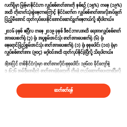
လက်ရှိမှာ မြန်မာနိုင်ငံဟာ လျှပ်စစ်ဓာတ်အားကို နှစ်စဉ် (၁၅%) ကနေ (၁၉%)
အထိ တိုးတက်သုံးစွဲနေတာကြောင့် နိုင်ငံတော်က လျှပ်စစ်ဓာတ်အားလိုအပ်ချက်
ပြည့်မီအောင် ထုတ်လုပ်ပေးနိုင်အောင်ဆောင်ရွက်နေတယ်လို့ ဆိုပါတယ်။
၂၀၁၆ ခုနှစ် ဧပြီလ ကနေ ၂၀၁၉ ခုနှစ် ဒီဇင်ဘာလအထိ ရေအားလျှပ်စစ်ဓာတ်
အားပေးစက်ရုံ (၃) ရုံ၊ အပူစွမ်းအင်သုံး ဓာတ်အားပေးစက်ရုံ (၆) ရုံ၊
နေရောင်ခြည်စွမ်းအင်သုံး ဓာတ်အားပေးစက်ရုံ (၁) ရုံ၊ စုစုပေါင်း (၁၀) ရုံမှာ
လျှပ်စစ်ဓာတ်အား (၉၀၄) မဂ္ဂါဝပ်အထိ ထုတ်လုပ်နိုင်ခဲ့ပြီလို့ သိရပါတယ်။
ဒါ့အပြင် တစ်နိုင်ငံလုံးမှာ ဓာတ်အားလိုင်းစုစုပေါင်း ၁၉၆၀၀ မိုင်ကျော်နဲ့
၁၂၆၃၆ အမ်ဗွီအေရှိတဲ့ ဓာတ်အားခွဲရုံတွေကို တိုးချဲ့တည်ဆောက်ပေးထားပြီးလို့
လည်း သိရပါတယ်။
ဆက်ဖတ်ရန်