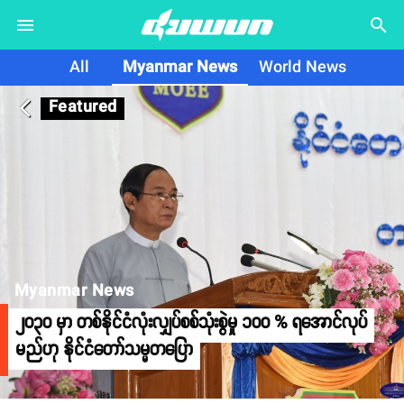
search
All
Myanmar News
World News
Featured
arrow_back_ios
Myanmar News
၂၀၃၀ မှာ တစ်နိုင်ငံလုံးလျှပ်စစ်သုံးစွဲမှု ၁၀၀ % ရအောင်လုပ်
မည်ဟု နိုင်ငံတော်သမ္မတပြော