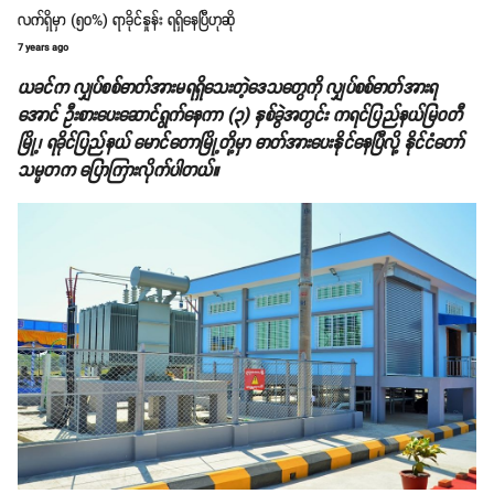
လက်ရှိမှာ (၅၀%) ရာခိုင်နှုန်း ရရှိနေပြီဟုဆို
7 years ago
ယခင်က လျှပ်စစ်ဓာတ်အားမရရှိသေးတဲ့ဒေသတွေကို လျှပ်စစ်ဓာတ်အားရ
အောင် ဦးစားပေးဆောင်ရွက်နေကာ (၃) နှစ်ခွဲအတွင်း ကရင်ပြည်နယ်မြဝတီ
မြို့၊ ရခိုင်ပြည်နယ် မောင်တောမြို့တို့မှာ ဓာတ်အားပေးနိုင်နေပြီလို့ နိုင်ငံတော်
သမ္မတက ပြောကြားလိုက်ပါတယ်။