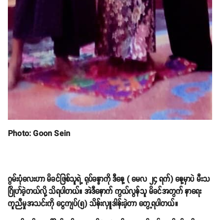
Photo: Goon Sein
ဂွမ်းပုံလေးဟာ မိခင်ဖြစ်သူရဲ့ ရုပ်ခန္ဓာကို ဒီနေ့ ( မေလ ၂၄ ရက်) နေ့မှာပဲ မီးသ
ဂြိုဟ်ခဲ့တယ်လို့ သိရပါတယ်။ အဲဒီနောက် ကွယ်လွန်သူ မိခင်အတွက် နာရေး
ကူညီမှုအသင်းကို ငွေကျပ်(၅) သိန်းလှူဒါန်းခဲ့တာ တွေ့ရပါတယ်။