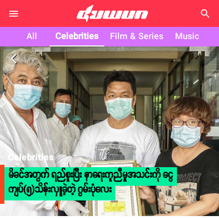
search
All
Celebrities
Film & Series
Music
arrow_back_ios
Celebrities
မိခင်အတွက် ရည်စူးပြီး နာရေးကူညီမှုအသင်းကို ငွေ
ကျပ်(၅)သိန်းလှူခဲ့တဲ့ ဂွမ်းပုံလေး