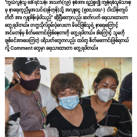
"ကွယ်လွန်သူ ဒေါ်ရင်သန်း အသက်(၇၉) နှစ်အား ရည်စူး၍ ကျန်ရစ်သူမိသားစု
မှ နာရေးကူညီမှုအသင်း(ရန်ကုန်)သို့ အလှူငွေ (၅၀၀,၀၀၀/-) ငါးသိန်းကျပ်
တိတိ အား လှူဒါန်းခဲ့ပါသည်" ဆိုပြီးတော့လည်း ဆက်လက် ရေးသားထားတာ
တွေ့ရပါတယ်။ တက္ကသိုလ်ဂွမ်းပုံလေးဟာ မိခင်ဖြစ်သူရဲ့ နာရေးကြောင့်
အင်မတန်မှ စိတ်မကောင်းဖြစ်နေတာကို တွေ့ရပါတယ်။ ဒါကြောင့် သူမကို
ချစ်ခင်အားပေးကြတဲ့ ပရိသတ်တွေကလည်း ထပ်တူ စိတ်မကောင်းဖြစ်ရတယ်
လို့ Comment တွေမှာ ရေးသားထားတာ တွေ့ရပါတယ်။