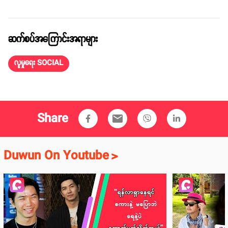
ဆက်စပ်အကြောင်းအရာများ
လူမှုရေး SOCIAL
Share
email
Duwun On Youtube
>