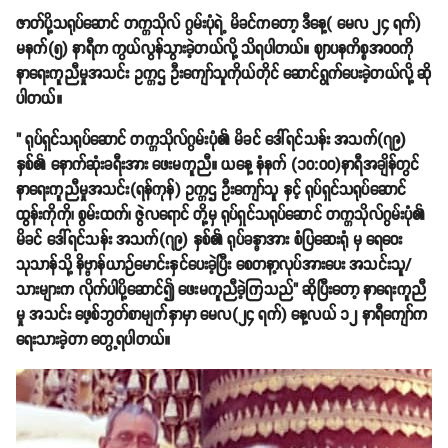
ဇာတ်ပို့သရုပ်ဆောင် တက္ကသိုလ် ဂွမ်းပုံရဲ့ မိခင်ကတော့ ဒီနေ့( မေလ ၂၄ ရက်)
မနက်(၅) နာရီက ကွယ်လွန်သွားခဲ့တယ်လို့ သိရပါတယ်။ ဈာပနကိစ္စအဝဝကို
နာရေးကူညီမှုအသင်း ဥက္ကဌ ဦးကျော်သူကိုယ်တိုင် ဆောင်ရွက်ပေးခဲ့တယ်လို့ ဆို
ပါတယ်။
" ရုပ်ရှင်သရုပ်ဆောင် တက္ကသိုလ်ဂွမ်းပုံ၏ မိခင် ဒေါ်ရင်သန်း အသက်(၇၉)
နှစ်၏ နောက်ဆုံးခရီးအား ဖေးမကူညီ။ ယနေ့ နံနက် (၁၀:ဝဝ)နာရီအချိန်တွင်
နာရေးကူညီမှုအသင်း(ရန်ကုန်) ဥက္ကဌ ဦးကျော်သူ နှင့် ရုပ်ရှင်သရုပ်ဆောင်
ထွန်းကိုကို၊ စွမ်းထက်၊ ဇွဲလရောင် တို့မှ ရုပ်ရှင်သရုပ်ဆောင် တက္ကသိုလ်ဂွမ်းပုံ၏
မိခင် ဒေါ်ရင်သန်း အသက်(၇၉) နှစ်၏ ရုပ်ခန္ဓာအား စံပြဆေးရုံ မှ ရေဝေး
သုသာန်သို့ နိဗ္ဗာန်ယာဉ်မောင်းနှင်ပေးခဲ့ပြီး စေတနာ့လုပ်အားပေး အသင်းသူ/
သားများက လိုက်ပါပို့ဆောင်၍ ဖေးမကူညီခဲ့ကြသည်" ဆိုပြီးတော့ နာရေးကူညီ
မှု အသင်း ဖေ့စ်ဘွတ်စာမျက်နှာမှာ မေလ(၂၄ ရက်) နေ့လယ် ၁၂ နာရီကျော်က
ရေးသားခဲ့တာ တွေ့ရပါတယ်။