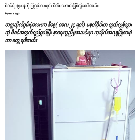
မိခင်ရဲ့ ဈာပနကို ပြုလုပ်ပေးရင်း စိတ်မကောင်းဖြစ်လို့နေပါတယ်။
6 years ago
တက္ကသိုလ်ဂွမ်းပုံလေးဟာ ဒီနေ့( မေလ ၂၄ ရက်) မနက်ပိုင်းက ကွယ်လွန်သွား
တဲ့ မိခင်အတွက်ရည်ရွယ်ပြီး နာရေးကူညီမှုအသင်းမှာ ကုသိုလ်အလှူပြုပေးခဲ့
တာ တွေ့ရပါတယ်။