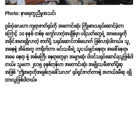
Photo: နာရေးကူညီမှုအသင်း
ဂွမ်းပုံလေးဟာ ကျရာဇာတ်ရုပ်ကို အကောင်းဆုံး ကြိုးစားသရုပ်ဆောင်ခဲ့တာ
ကြောင့် ၁၀ စုနှစ် တစ်စု ကျော်လာတဲ့အချိန်မှာ ပရိသတ်တွေရဲ့ အားပေးမှုကို
အခိုင်အမာရရှိလာတဲ့ ဇာတ်ပို့ သရုပ်ဆောင်တစ်ယောက် ဖြစ်လာခဲ့ပါတယ်။ သူ့
အနေနဲ့ အိမ်အကူ ကာရိုက်တာ၊ မင်းသမီးရဲ့ သူငယ်ချင်းနေရာ၊ အဒေါ်နေရာ၊
အမေ နေရာ နဲ့ အစ်မကြီး နေရာတွေမှာ အများဆုံး ပါဝင်သရုပ်ဆောင်ရသူဖြစ်ပါ
တယ်။ သူမဟာ ၂၀၁၅ ခုနှစ်တုန်းက အကောင်းဆုံး အမျိုးသမီးဇာတ်ပို့ဆု
အဖြစ် "ဤအရာကိုအချစ်ဟုခေါ်သလား" ရုပ်ရှင်ဇာတ်ကားနဲ့ အကယ်ဒမီဆု ရရှိ
ထားသူဖြစ်ပါတယ်။