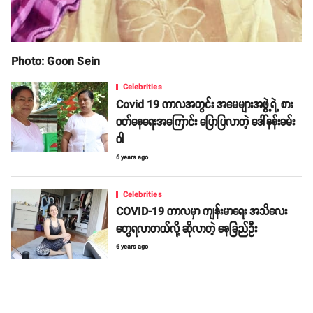
Photo: Goon Sein
Celebrities
Covid 19 ကာလအတွင်း အမေများအဖွဲ့ရဲ့ စား
ဝတ်နေရေးအကြောင်း ပြောပြလာတဲ့ ဒေါ်နန်းခမ်း
ဝါ
6 years ago
Celebrities
COVID-19 ကာလမှာ ကျန်းမာရေး အသိလေး
တွေရလာတယ်လို့ ဆိုလာတဲ့ နေခြည်ဦး
6 years ago