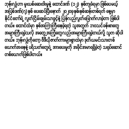
ဘုန်းလျှံဟာ မူးယစ်ဆေးဝါးမှုနဲ့ ထောင်ဒဏ် (၁၂) နှစ်ကျခံရမှာ ဖြစ်ပေမယ့်
အပြစ်ဒဏ်(၇)နှစ် ပေးဆပ်ပြီးနောက် ၂၀၂၀ခုနှစ်၊နှစ်ဆန်းတစ်ရက် နေ့မှာ
နိုင်ငံတော်ရဲ့ လွတ်ငြိမ်းချမ်းသာခွင့်နဲ့ ပြန်လည်လွတ်မြောက်လာခဲ့တာ ဖြစ်ပါ
တယ်။ ထောင်ထဲမှာ နှစ်အကြာကြီးနေခဲ့ရတဲ့ သူအတွက် ဘဝသင်ခန်းစာတွေ
အများကြီးရခဲ့သလို အတွေ့အကြုံတွေလည်းအများကြီးရခဲ့တယ်လို့ သူက ဆိုပါ
တယ်။ ဘုန်းလျှံကိုတော့ ဗီဒီယိုဇာတ်ကားများစွာထဲမှာ ဒုတိယမင်းသားတစ်
ယောက်အနေနဲ့ ပရိသတ်တွေရဲ့ အားပေးမှုကို အခိုင်အမာရရှိခဲ့တဲ့ သရုပ်ဆောင်
တစ်ယောက်ဖြစ်ပါတယ်။