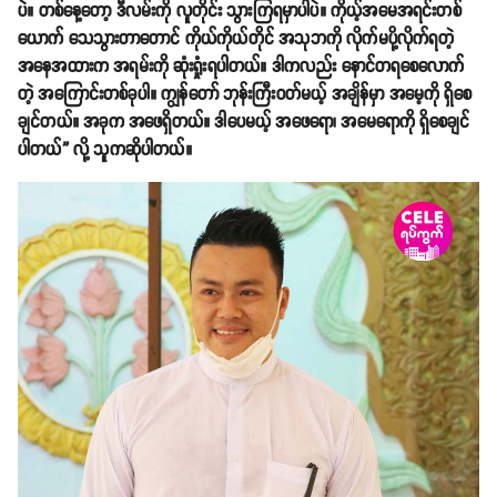
ပဲ။ တစ်နေ့တော့ ဒီလမ်းကို လူတိုင်း သွားကြရမှာပါပဲ။ ကိုယ့်အမေအရင်းတစ်
ယောက် သေသွားတာတောင် ကိုယ်ကိုယ်တိုင် အသုဘကို လိုက်မပို့လိုက်ရတဲ့
အနေအထားက အရမ်းကို ဆုံးရှုံးရပါတယ်။ ဒါကလည်း နောင်တရစေလောက်
တဲ့ အကြောင်းတစ်ခုပါ။ ကျွန်တော် ဘုန်းကြီးဝတ်မယ့် အချိန်မှာ အမေ့ကို ရှိစေ
ချင်တယ်။ အခုက အဖေရှိတယ်။ ဒါပေမယ့် အဖေရော၊ အမေရောကို ရှိစေချင်
ပါတယ်” လို့ သူကဆိုပါတယ်။