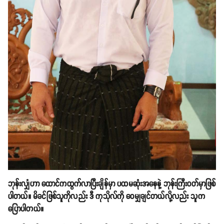
ဘုန်းလျှံဟာ ထောင်ကထွက်လာပြီးချိန်မှာ ပထမဆုံးအနေနဲ့ ဘုန်းကြီးဝတ်မှာဖြစ်
ပါတယ်။ မိခင်ဖြစ်သူကိုလည်း ဒီ ကုသိုလ်ကို ဝေမျှချင်တယ်လို့လည်း သူက
ပြောပါတယ်။