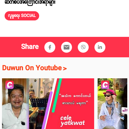
ဆက်စပ်အကြောင်းအရာများ
လူမှုရေး SOCIAL
Share
email
Duwun On Youtube
>