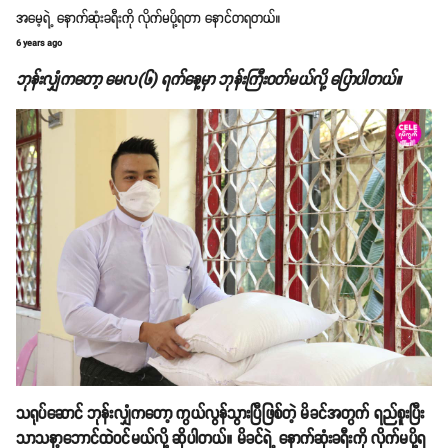
အမေ့ရဲ့ နောက်ဆုံးခရီးကို လိုက်မပို့ရတာ နောင်တရတယ်။
6 years ago
ဘုန်းလျှံကတော့ မေလ(၆) ရက်နေ့မှာ ဘုန်းကြီးဝတ်မယ်လို့ ပြောပါတယ်။
သရုပ်ဆောင် ဘုန်းလျှံကတော့ ကွယ်လွန်သွားပြီဖြစ်တဲ့ မိခင်အတွက် ရည်စူးပြီး
သာသနာ့ဘောင်ထဲဝင်မယ်လို့ ဆိုပါတယ်။ မိခင်ရဲ့ နောက်ဆုံးခရီးကို လိုက်မပို့ရ