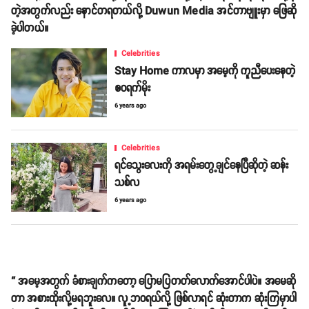
တဲ့အတွက်လည်း နောင်တရတယ်လို့ Duwun Media အင်တာဗျူးမှာ ဖြေဆို
ခဲ့ပါတယ်။
Celebrities
Stay Home ကာလမှာ အမေ့ကို ကူညီပေးနေတဲ့
ဧဝရက်မိုး
6 years ago
Celebrities
ရင်သွေးလေးကို အရမ်းတွေ့ချင်နေပြီဆိုတဲ့ ဆန်း
သစ်လ
6 years ago
“ အမေ့အတွက် ခံစားချက်ကတော့ ပြောမပြတတ်လောက်အောင်ပါပဲ။ အမေဆို
တာ အစားထိုးလို့မရဘူးလေ။ လူ့ဘဝရယ်လို့ ဖြစ်လာရင် ဆုံးတာက ဆုံးကြမှာပါ