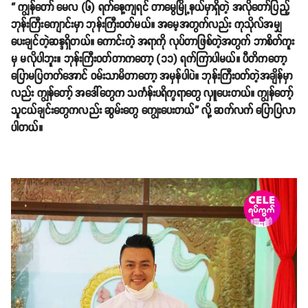
“ ကျွန်တော် မေလ (၆) ရက်နေ့ကျရင် တာမွေမြို့နယ်မှာရှိတဲ့ အလိုတော်ပြည့်
ဘုန်းကြီးကျောင်းမှာ ဘုန်းကြီးဝတ်မယ်။ အမေ့အတွက်လည်း ကုသိုလ်အမျှ
ပေးချင်တဲ့ဆန္ဒရှိတယ်။ ကောင်းတဲ့ အရာကို လုပ်တာဖြစ်တဲ့အတွက် ဘာစိတ်ကူး
မှ မလိုပါဘူး။ ဘုန်းကြီးဝတ်တာကတော့ (၁၁) ရက်ကြာပါမယ်။ ပီတိကတော့
ပြောမပြတတ်အောင် ဝမ်းသာမိတာတော့ အမှန်ပါပဲ။ ဘုန်းကြီးဝတ်တဲ့အချိန်မှာ
လည်း ကျွန်တော့် အဒေါ်တွေက သင်္ကန်းပရိက္ခရာတွေ လှူပေးတယ်။ ကျွန်တော့်
သူငယ်ချင်းတွေကလည်း ဆွမ်းတွေ ကျွေးပေးတယ်” လို့ ဆက်လက် ပြောပြလာ
ပါတယ်။