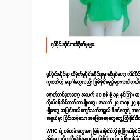
ရုပ်ပိုင်းဆိုင်ရာထိခိုက်မှုများ
ရုပ်ပိုင်းဆိုင်ရာ ထိခိုက်မှုပိုင်းဆိုင်ရာမှာဆိုရင်တော့ လ
ကူးစက်တဲ့ ရောဂါတွေလည်း ဖြစ်နိုင်ချေပိုများလာပါတယ
နောက်တစ်ခုကတော့ အသက် ၁၀ နှစ် နဲ့ ၁၉ နှစ်ကြား ဆယ်
ကိုယ်ဝန်ဆိပ်တက်တာမျိုးတွေ ၊ အသက် ၂၀ ကနေ ၂၄ နှစ်အတွင
မျိုးတွေ အပြင်ဆယ်ကျော်သက်အရွယ် မိခင်တွေရဲ့ ကလေးတွ
အရွယ်မှာ ပြင်းထန်သော အခြေအနေတွေတွေ့ကြုံနိုင်ပါတယ်
WHO ရဲ့ စစ်တမ်းတွေအရ မြန်မာနိုင်ငံလို ဖွံ့ဖြိုးဆဲနိ
အိမ်ထောင်ကျပြီးချိန်အတွင်းမှာဖြစ်ပါတယ်။ ဖွံ့ဖြိုးစနိုင