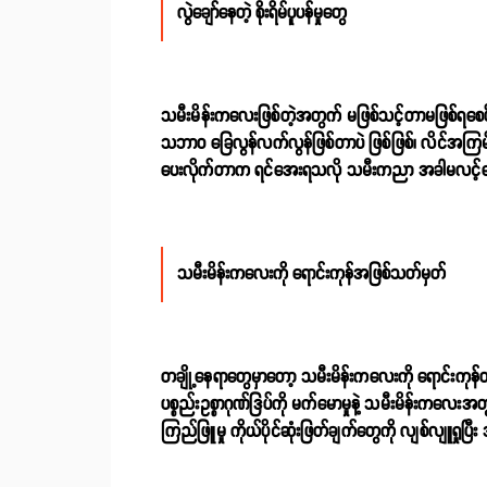
လွဲချော်နေတဲ့ စိုးရိမ်ပူပန်မှုတွေ
သမီးမိန်းကလေးဖြစ်တဲ့အတွက် မဖြစ်သင့်တာမဖြစ်ရစေဖို့
သဘာဝ ခြေလွန်လက်လွန်ဖြစ်တာပဲ ဖြစ်ဖြစ်၊ လိင်အကြမ်းဖ
ပေးလိုက်တာက ရင်အေးရသလို သမီးကညာ အခါမလင့်စေနဲ
သမီးမိန်းကလေးကို ရောင်းကုန်အဖြစ်သတ်မှတ်
တချို့နေရာတွေမှာတော့ သမီးမိန်းကလေးကို ရောင်းကုန်
ပစ္စည်းဥစ္စာဂုဏ်ဒြပ်ကို မက်မောမှုနဲ့ သမီးမိန်းက
ကြည်ဖြူမှု ကိုယ်ပိုင်ဆုံးဖြတ်ချက်တွေကို လျစ်လျူရ