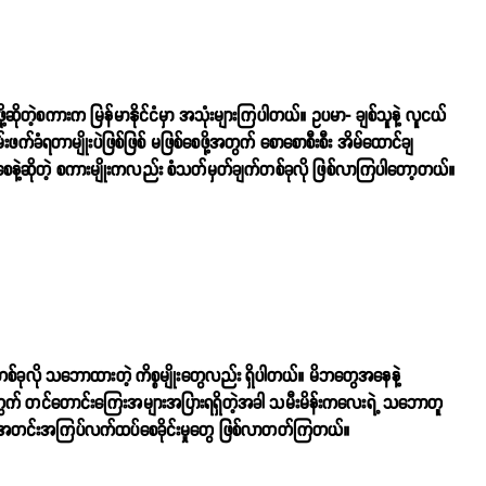
ဆိုတဲ့စကားက မြန်မာနိုင်ငံမှာ အသုံးများကြပါတယ်။ ဥပမာ- ချစ်သူနဲ့ လူငယ်
က်ခံရတာမျိုးပဲဖြစ်ဖြစ် မဖြစ်စေဖို့အတွက် စောစောစီးစီး အိမ်ထောင်ချ
့ဆိုတဲ့ စကားမျိုးကလည်း စံသတ်မှတ်ချက်တစ်ခုလို ဖြစ်လာကြပါတော့တယ်။
တစ်ခုလို သဘောထားတဲ့ ကိစ္စမျိုးတွေလည်း ရှိပါတယ်။ မိဘတွေအနေနဲ့
လေးအတွက် တင်တောင်းကြေးအများအပြားရရှိတဲ့အခါ သမီးမိန်းကလေးရဲ့ သဘောတူ
ှုပြီး အတင်းအကြပ်လက်ထပ်စေခိုင်းမှုတွေ ဖြစ်လာတတ်ကြတယ်။