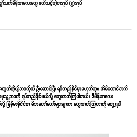
်သက်မိန်းကလေးတွေ ဖတ်သင့်တဲ့စာအုပ် (၅)အုပ်
o
့အတွက်ကိုယ့်ဘဝကိုယ် ဦးဆောင်ပြီး ရပ်တည်နိုင်မှာမဟုတ်ဘူး၊ အိမ်ထောင်ဘက်
းမှသူ့ဘဝကို ရပ်တည်နိုင်မယ်လို့ တွေးတတ်ကြပါတယ်။ ဒီမိန်းကလေး
ု့ မြန်မာနိုင်ငံက မိဘတော်တော်များများက တွေးတတ်ကြတာကို တွေ့ရပါ