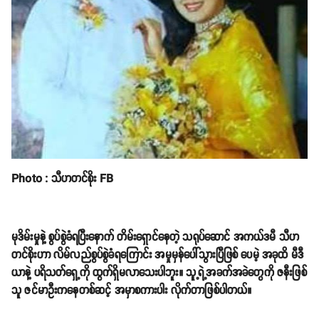
Photo : သီဟတင်စိုး FB
မုဒိမ်းမှုနဲ့ စွပ်စွဲခံရပြီးနောက် တိမ်းရှောင်နေတဲ့ သရုပ်ဆောင် အကယ်ဒမီ သီဟ
တင်စိုးဟာ လိမ်လည်စွပ်စွဲခံရကြောင်း အမှုမှန်ပေါ်သွားပြီဖြစ် ပေမဲ့ အခုထိ မီဒီ
ယာနဲ့ ပရိသတ်ရှေ့ကို ထွက်ရှိမလာသေးပါဘူး။ သူ့ရဲ့အခက်အခဲတွေကို ဇနီးဖြစ်
သူ ဇင်မာဦးကနေတစ်ဆင့် အမှာစကားပါး လိုက်တာဖြစ်ပါတယ်။