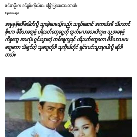
ဇင်မာဦးက ခင်ပွန်းကိုယ်စား ပြောပြပေးထားတာပါ။
8 years ago
အမှုမှန်ပေါ်ပေါက်လို့ သွားခဲ့ပေမယ့်လည်း သရုပ်ဆောင် အကယ်ဒမီ သီဟတင်
စိုးဟာ မီဒီယာတွေနဲ့ ပရိသတ်တွေရှေ့ကို ထွက်မလာသေးပါဘူး။ သူ့အနေနဲ့
ကိစ္စတွေ အားလုံး ရှင်းသွားတဲ့ တစ်နေ့ကျရင် ပရိသတ်တွေကော မီဒီယာသမား
တွေကော သိချင်တဲ့ သူတွေကိုပါ သူကိုယ်တိုင် ရှင်းလင်းသွားမှာပါလို့ ဆိုပါ
တယ်။