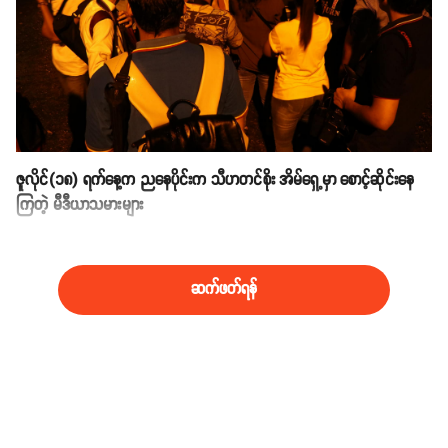
ဇူလိုင်(၁၈) ရက်နေ့က ညနေပိုင်းက သီဟတင်စိုး အိမ်ရှေ့မှာ စောင့်ဆိုင်းနေ
ကြတဲ့ မီဒီယာသမားများ
ဆက်ဖတ်ရန်