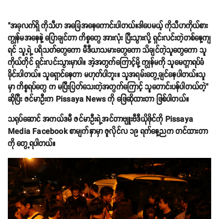
"အခုလက်ရှိ ကိုသီဟ အခြေအနေကောင်းပါတယ်။ဒါပေမယ့် ကိုသီဟကိုယ်စား
ကျွန်မအနေနဲ့ ပြောချင်တာ ကိစ္စတွေ အားလုံး ပြီးသွားလို့ ရှင်းလင်းတဲ့တစ်နေ့ကျ
ရင် သူ့ရဲ့ ပရိသတ်တွေကော မီဒီယာသမားတွေကော သိချင်တဲ့သူတွေကော သူ
ကိုယ်တိုင် ရှင်းလင်းသွားမှာပါ။ အဲ့အတွက်ကြောင့်မို့ ကျွန်မကို သူမေတ္တာရပ်ခံ
ခိုင်းပါတယ်။ သူရှောင်နေတာ မဟုတ်ပါဘူး။ သူအရမ်းတွေ့ချင်နေပါတယ်။သူ
မှာ ကိစ္စရပ်တွေ က မပြီးပြတ်သေးတဲ့အတွက်ကြောင့် သူတောင်းပန်ပါတယ်တဲ့"
ဆိုပြီး ဇင်မာဦးက Pissaya News ကို ဖြေဆိုထားတာ ဖြစ်ပါတယ်။
သရုပ်ဆောင် အကယ်ဒမီ ဇင်မာဦးရဲ့အင်တာဗျူးဗီဒီယိုဖိုင်ကို Pissaya
Media Facebook စာမျက်နှာမှာ ဇူလိုင်လ ၁၉ ရက်နေ့ညက တင်ထားတာ
ကို တွေ့ရပါတယ်။