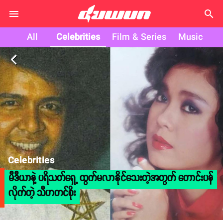
search
All
Celebrities
Film & Series
Music
arrow_back_ios
Celebrities
မီဒီယာနဲ့ ပရိသတ်ရှေ့ ထွက်မလာနိုင်သေးတဲ့အတွက် တောင်းပန်
လိုက်တဲ့ သီဟတင်စိုး