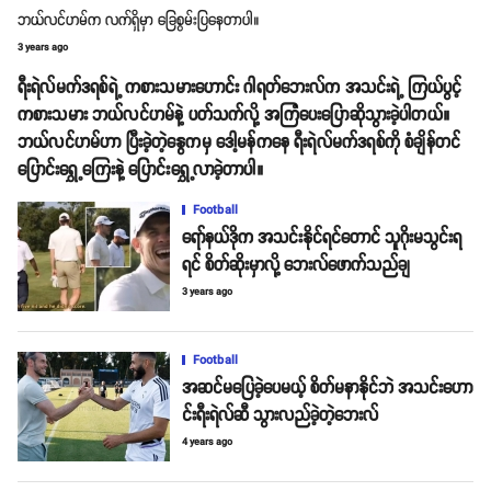
ဘယ်လင်ဟမ်က လက်ရှိမှာ ခြေစွမ်းပြနေတာပါ။
3 years ago
ရီးရဲလ်မက်ဒရစ်ရဲ့ ကစားသမားဟောင်း ဂါရတ်ဘေးလ်က အသင်းရဲ့ ကြယ်ပွင့်
ကစားသမား ဘယ်လင်ဟမ်နဲ့ ပတ်သက်လို့ အကြံပေးပြောဆိုသွားခဲ့ပါတယ်။
ဘယ်လင်ဟမ်ဟာ ပြီးခဲ့တဲ့နွေကမှ ဒေါ့မန်ကနေ ရီးရဲလ်မက်ဒရစ်ကို စံချိန်တင်
ပြောင်းရွှေ့ကြေးနဲ့ ပြောင်းရွှေ့လာခဲ့တာပါ။
Football
ရော်နယ်ဒိုက အသင်းနိုင်ရင်တောင် သူဂိုးမသွင်းရ
ရင် စိတ်ဆိုးမှာလို့ ဘေးလ်ဖောက်သည်ချ
3 years ago
Football
အဆင်မပြေခဲ့ပေမယ့် စိတ်မနာနိုင်ဘဲ အသင်းဟော
င်းရီးရဲလ်ဆီ သွားလည်ခဲ့တဲ့ဘေးလ်
4 years ago