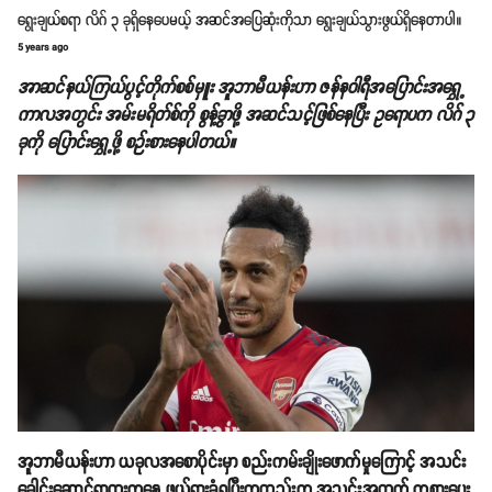
ရွေးချယ်စရာ လိဂ် ၃ ခုရှိနေပေမယ့် အဆင်အပြေဆုံးကိုသာ ရွေးချယ်သွားဖွယ်ရှိနေတာပါ။
5 years ago
အာဆင်နယ်ကြယ်ပွင့်တိုက်စစ်မှူး အူဘာမီယန်းဟာ ဇန်နဝါရီအပြောင်းအရွှေ့
ကာလအတွင်း အမ်းမရိတ်စ်ကို စွန့်ခွာဖို့ အဆင်သင့်ဖြစ်နေပြီး ဥရောပက လိဂ် ၃
ခုကို ပြောင်းရွှေ့ဖို့ စဉ်းစားနေပါတယ်။
အူဘာမီယန်းဟာ ယခုလအစောပိုင်းမှာ စည်းကမ်းချိုးဖောက်မှုကြောင့် အသင်း
ခေါင်းဆောင်ရာထူးကနေ ဖယ်ရှားခံရပြီးကတည်းက အသင်းအတွက် ကစားပေး