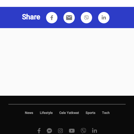
Share
email
News
Lifestyle
Cele Yatkwat
Sports
Tech