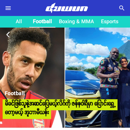
search
All
Football
Boxing & MMA
Esports
arrow_back_ios
Football
မိခင်ဖြစ်သူနဲ့အဆင်ပြေမယ့်လိဂ်ကို ဇန်နဝါရီမှာ ပြောင်းရွှေ့
တော့မယ့် အူဘာမီယန်း