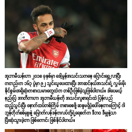
အူဘာမီယန်းဟာ ၂၀၁၈ ခုနှစ်မှာ ဒေါ့မွန်အသင်းသကနေ ပြောင်းရွှေ့လာပြီး
ကတည်းက ၁၆၃ ပွဲမှာ ၉၂ သွင်းယူပေးထားပြီး အာဆင်နယ်အသင်းရဲ့ လွှမ်းမိုး
နိုင်စွမ်းအရှိဆုံးကစားသမားတွေထဲက တစ်ဦးဖြစ်ခဲ့သူဖြစ်ပါတယ်။ ဒါပေမယ့်
နည်းပြ အာတီတာဟာ အူဘာမီယန်းကို အသင်းလူစာရင်းထဲ ပြန်လည်
ထည့်သွင်းပြီး နောက်ထပ်တစ်ကြိမ် ကစားစေဖို့ ဆန္ဒမရှိပုံပေါ်နေတာကြောင့် ဂါ
ဘွန်တိုက်စစ်မှူးနဲ့ မြောက်လန်ဒန်ကလပ်တို့ရဲ့ရေစက်က ဒီဘဝ ဒီမျှနဲ့သာ
ပြီးဆုံးသွားခဲ့တာ ဖြစ်ကောင်း ဖြစ်နိုင်ပါတယ်။