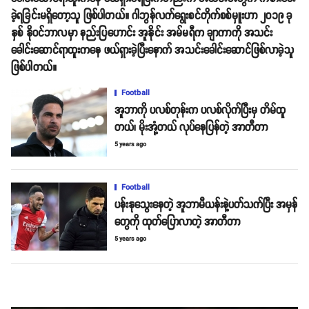
ခဲ့ရခြင်းမရှိတော့သူ ဖြစ်ပါတယ်။ ဂါဘွန်လက်ရွေးစင်တိုက်စစ်မှူးဟာ ၂၀၁၉ ခု
နှစ် နိုဝင်ဘာလမှာ နည်းပြဟောင်း အူနိုင်း အမ်မရီက ချာကာကို အသင်း
ခေါင်းဆောင်ရာထူးကနေ ဖယ်ရှားခဲ့ပြီးနောက် အသင်းခေါင်းဆောင်ဖြစ်လာခဲ့သူ
ဖြစ်ပါတယ်။
Football
အူဘာကို ပလစ်တုန်းက ပလစ်လိုက်ပြီးမှ တိမ်ထူ
တယ်၊ မိုးအုံ့တယ် လုပ်နေပြန်တဲ့ အာတီတာ
5 years ago
Football
ပန်းနုသွေးနေတဲ့ အူဘာမီယန်းနဲ့ပတ်သက်ပြီး အမှန်
တွေကို ထုတ်ပြောလာတဲ့ အာတီတာ
5 years ago