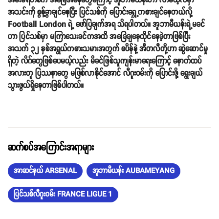
အမ်းမရိတ်စ်က အခြေအနေတွေကြောင့် အူဘာမီယန်းဟာ လာမယ့်လမှာ
အသင်းကို စွန့်ခွာချင်နေပြီး ပြင်သစ်ကို ပြောင်းရွှေ့ကစားချင်နေတယ်လို့
Football London ရဲ့ ဖော်ပြချက်အရ သိရပါတယ်။ အူဘာမီယန်းရဲ့မခင်
ဟာ ပြင်သစ်မှာ မကြာသေးခင်ကအထိ အခြေချနေထိုင်နေခဲ့တာဖြစ်ပြီး
အသက် ၃၂ နှစ်အရွယ်ကစားသမားအတွက် စပိန်နဲ့ အီတလီတို့ဟာ ဆွဲဆောင်မှု
ရှိတဲ့ လိဂ်တွေဖြစ်ပေမယ့်လည်း မိခင်ဖြစ်သူကျန်းမာရေးကြောင့် နောက်ထပ်
အလားတူ ပြဿနာတွေ မဖြစ်လာနိုင်အောင် လီဂူးဝမ်းကို ပြောင်းဖို့ ရွေးချယ်
သွားဖွယ်ရှိနေတာဖြစ်ပါတယ်။
ဆက်စပ်အကြောင်းအရာများ
အာဆင်နယ် ARSENAL
အူဘာမီယန်း AUBAMEYANG
ပြင်သစ်လီဂူးဝမ်း FRANCE LIGUE 1