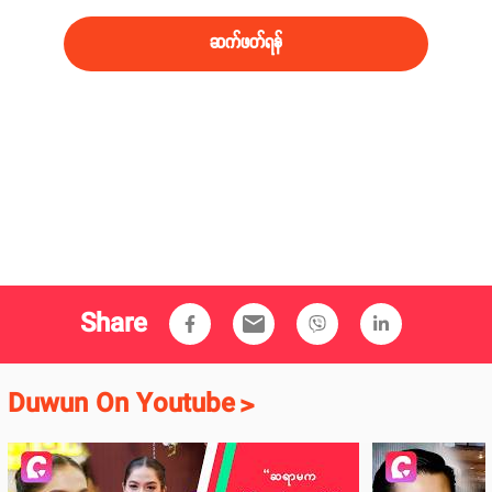
ဆက်ဖတ်ရန်
Share
email
Duwun On Youtube
>