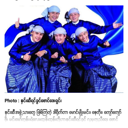
Photo : နှင်းဆီရင်ခွင်ဖောင်ဒေးရှင်း
နှင်းဆီအဖွဲ့သားတွေ ဖြစ်ကြတဲ့ ဒါရိုက်တာ မောင်မျိုးမင်း၊ နေတိုး၊ ကျော်ကျော်
ဗို၊ မင်းမော်ကွန်း၊ရဲလေး၊ထွန်းထွန်းတို့ဟာနှင်းဆီရင်ခွင် လူမှုကူညီရေး ဖောင်
ဒေးရှင်းကို တည်ထောင်ပြီး ပရဟိတလုပ်ငန်းများကို လုပ်ကိုင်လျက်ရှိပါတယ်။