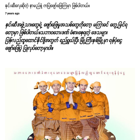
နှင်းဆီလှေဆိုတဲ့ နာမည်နဲ့ ကပြဖျော်ဖြေကြမှာ ဖြစ်ပါတယ်။
7 years ago
နှင်းဆီအဖွဲ့သားတွေရဲ့ ဖျော်ဖြေမှုအသစ်တွေကိုတော့ မကြာခင် တွေ့မြင်ရ
တော့မှာ ဖြစ်ပါတယ်။သဘာဝဘေးဒဏ် ခံစားနေရတဲ့ ဒေသများ
ပြန်လည်ထူထောင်နိုင်ဖို့အတွက် ရည်ရွယ်ပြီး မြို့ကြီးနှစ်မြို့မှာ ရန်ပုံငွေ
ဖျော်ဖြေပွဲ ပြုလုပ်တော့မှာပါ။