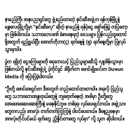
နာမည်ကြီး အနုပညာရှင်တွေ ဖွဲ့စည်းထားတဲ့ နှင်းဆီအဖွဲ့က ရန်ကုန်မြို့နဲ့
မန္တလေးမြို့တို့မှာ “နှင်းဆီလှေ” ဆိုတဲ့ နာမည်နဲ့ ရန်ပုံငွေ ဖျော်ဖြေပွဲ ကပြတော့
မှာ ဖြစ်ပါတယ်။ သဘာဝဘေးဒဏ် ခံစားနေရတဲ့ ဒေသများ ပြန်လည်ထူထောင်
ဖို့အတွက် ရည်ရွယ်ပြီး အောက်တိုဘာ(၄) ရက်နေ့နဲ့ (၅) ရက်နေ့တို့မှာ ပြုလုပ်
သွားမှာပါ။
ပွဲက ရရှိတဲ့ ငွေကြေးများကို ရေဘေးသင့် ပြည်သူများဆီသို့ လှူဒါန်းသွားမှာ
ဖြစ်တယ်လို့ နှင်းဆီအဖွဲ့ရဲ့ ပဲ့ကိုင်ရှင် ဒါရိုက်တာ မောင်မျိုးမင်းက Duwun
Media ကို ပြောပြခဲ့ပါတယ်။
“ဦးတို့ ဖောင်ဒေးရှင်းက ဒီအတွက် တည်ထောင်ထားတာပါ။ အခုလို ပြည်သူ
တွေ သဘာဝဘေးအန္တရာယ်တွေနဲ့ ကျရောက်နေတဲ့ အခါမှာ ဦးတို့တွေ
အေးအေးဆေးဆေးကြီးနဲ့ မနေနိုင်ဘူး။ တစ်ခုခု လုပ်ပေးချင်တယ်။ အဖွဲ့သား
တွေကလည်း အားလုံး တက်တက်ကြွကြွနဲ့ ပါဝင်ပေးတယ်။ ဒီနေ့ညနေမှာ
အားလုံးတိုင်ပင်မယ် ရက်တွေ ညှိနှိုင်းတာတွေ လုပ်မှာ” လို့ သူက ဆိုပါတယ်။