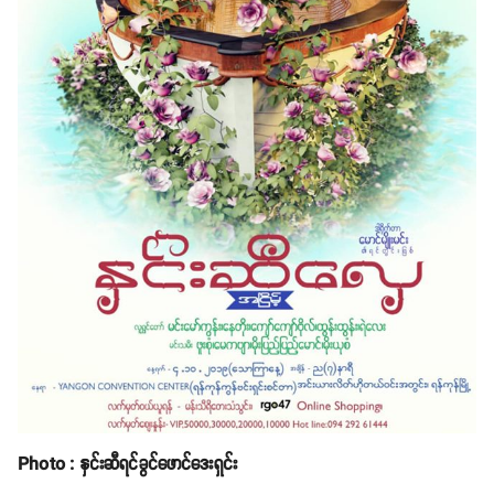
Photo : နှင်းဆီရင်ခွင်ဖောင်ဒေးရှင်း