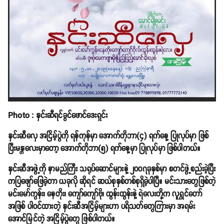
Photo : နှင်းဆီရင်ခွင်ဖောင်ဒေးရှင်း
နှင်းဆီလှေ အငြိမ့်ပွဲကို ရန်ကုန်မှာ အောက်တိုဘာ(၄) ရက်နေ့ ပြုလုပ်မှာ ဖြစ်
ပြီးမန္တလေးမှာတော့ အောက်တိုဘာ(၅) ရက်နေ့မှာ ပြုလုပ်မှာ ဖြစ်ပါတယ်။
နှင်းဆီအဖွဲ့ကို နာမည်ကြီး သရုပ်ဆောင်များနဲ့ ၂၀၀၇ခုနှစ်မှာ စတင်ဖွဲ့စည်းခဲ့ပြီး
ကပြဖျော်ဖြေခဲ့တာ ယခုလို ဆိုရင် ဆယ်စုနှစ်တစ်စုရှိခဲ့ပါပြီ။ မင်းသားတွေဖြစ်တဲ့
မင်းမော်ကွန်း၊ နေတိုး၊ ကျော်ကျော်ဗို၊ ထွန်းထွန်းနဲ့ ရဲလေးတို့က လူရွှင်တော်
အဖြစ် ပါဝင်ထားတဲ့ နှင်းဆီအငြိမ့်များဟာ ပရိသတ်တွေကြားမှာ အရမ်း
အောင်မြင်တဲ့ အငြိမ့်ပွဲတွေ ဖြစ်ပါတယ်။