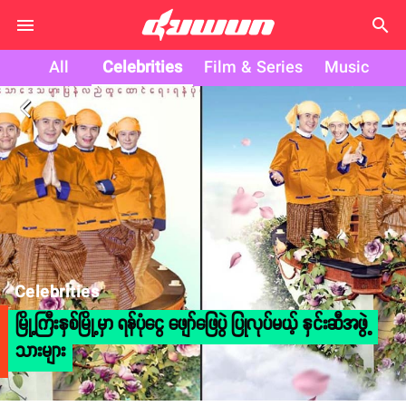
search
All
Celebrities
Film & Series
Music
arrow_back_ios
Celebrities
မြို့ကြီးနှစ်မြို့မှာ ရန်ပုံငွေ ဖျော်ဖြေပွဲ ပြုလုပ်မယ့် နှင်းဆီအဖွဲ့
သားများ