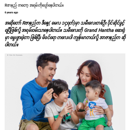
Rဇာနည် ကတော့ အရမ်းကိုပျော်နေပါတယ်။
6 years ago
အဆိုတော် Rဇာနည်က ဒီနေ့( မေလ ၁၄ရက်)မှာ သမီးလေးတစ်ဦး ပိုင်ဆိုင်ခွင့်
ရပြီဖြစ်လို့ အရမ်းဝမ်းသာနေပါတယ်။ သမီးလေးကို Grand Hantha ဆေးရုံ
မှာ မွေးဖွားခဲ့တာ ဖြစ်ပြီး မိခင်ရော ကလေးပါ ကျန်းမာတယ်လို့ အာဇာနည်က ဆို
ပါတယ်။