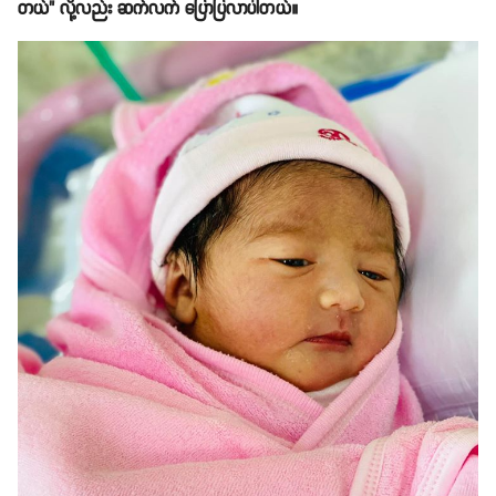
တယ်" လို့လည်း ဆက်လက် ပြောပြလာပါတယ်။