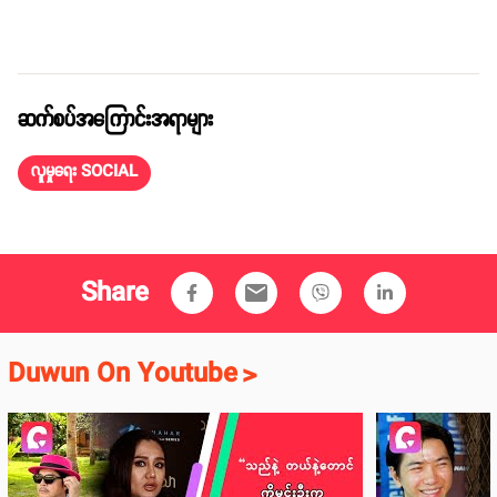
ဆက်စပ်အကြောင်းအရာများ
လူမှုရေး SOCIAL
Share
email
Duwun On Youtube
>