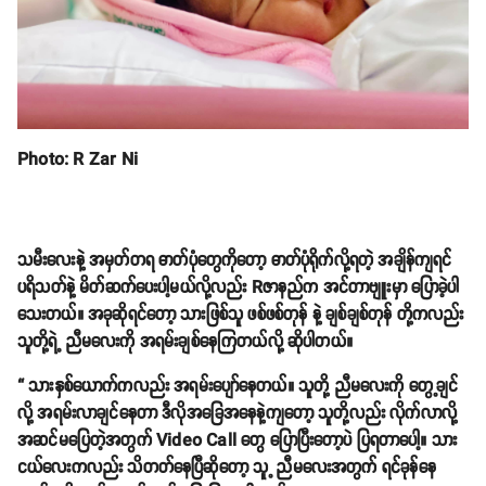
Photo: R Zar Ni
သမီးလေးနဲ့ အမှတ်တရ ဓာတ်ပုံတွေကိုတော့ ဓာတ်ပုံရိုက်လို့ရတဲ့ အချိန်ကျရင်
ပရိသတ်နဲ့ မိတ်ဆက်ပေးပါ့မယ်လို့လည်း Rဇာနည်က အင်တာဗျူးမှာ ပြောခဲ့ပါ
သေးတယ်။ အခုဆိုရင်တော့ သားဖြစ်သူ ဖစ်ဖစ်တုန် နဲ့ ချစ်ချစ်တုန် တို့ကလည်း
သူတို့ရဲ့ ညီမလေးကို အရမ်းချစ်နေကြတယ်လို့ ဆိုပါတယ်။
“ သားနှစ်ယောက်ကလည်း အရမ်းပျော်နေတယ်။ သူတို့ ညီမလေးကို တွေ့ချင်
လို့ အရမ်းလာချင်နေတာ ဒီလိုအခြေအနေနဲ့ကျတော့ သူတို့လည်း လိုက်လာလို့
အဆင်မပြေတဲ့အတွက် Video Call တွေ ပြောပြီးတော့ပဲ ပြရတာပေါ့။ သား
ငယ်လေးကလည်း သိတတ်နေပြီဆိုတော့ သူ့ ညီမလေးအတွက် ရင်ခုန်နေ