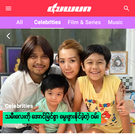
search
All
Celebrities
Film & Series
Music
arrow_back_ios
Celebrities
သမီးလေးကို အောင်မြင်စွာ မွေးဖွားနိုင်ခဲ့တဲ့ ဝမ်း