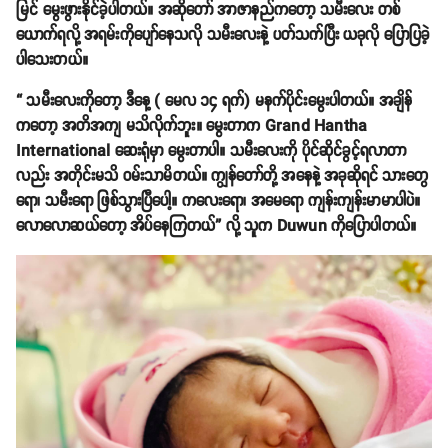
မြင် မွေးဖွားနိုင်ခဲ့ပါတယ်။ အဆိုတော် အာဇာနည်ကတော့ သမီးလေး တစ်
ယောက်ရလို့ အရမ်းကိုပျော်နေသလို သမီးလေးနဲ့ ပတ်သက်ပြီး ယခုလို ပြောပြခဲ့
ပါသေးတယ်။
“ သမီးလေးကိုတော့ ဒီနေ့ ( မေလ ၁၄ ရက်) မနက်ပိုင်းမွေးပါတယ်။ အချိန်
ကတော့ အတိအကျ မသိလိုက်ဘူး။ မွေးတာက Grand Hantha
International ဆေးရုံမှာ မွေးတာပါ။ သမီးလေးကို ပိုင်ဆိုင်ခွင့်ရလာတာ
လည်း အတိုင်းမသိ ဝမ်းသာမိတယ်။ ကျွန်တော်တို့ အနေနဲ့ အခုဆိုရင် သားတွေ
ရော၊ သမီးရော ဖြစ်သွားပြီပေါ့။ ကလေးရော၊ အမေရော ကျန်းကျန်းမာမာပါပဲ။
လောလောဆယ်တော့ အိပ်နေကြတယ်” လို့ သူက Duwun ကိုပြောပါတယ်။