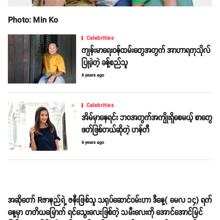
Photo: Min Ko
Celebrities
ကျန်းမာရေးဝန်ထမ်းတွေအတွက် အာဟာရကုသိုလ်
ပြုခဲ့တဲ့ ခန့်စည်သူ
6 years ago
Celebrities
အိမ်မှာနေရင်း ဘဝအတွက်အကျိုးရှိစေမယ့် စာတွေ
ဖတ်ဖြစ်တယ်ဆိုတဲ့ ဟန်တီ
6 years ago
အဆိုတော် Rဇာနည်ရဲ့ ဇနီးဖြစ်သူ သရုပ်ဆောင်ဝမ်းဟာ ဒီနေ့( မေလ ၁၄) ရက်
နေ့မှာ တတိယမြောက် ရင်သွေးလေးဖြစ်တဲ့ သမီးလေးကို အောင်အောင်မြင်