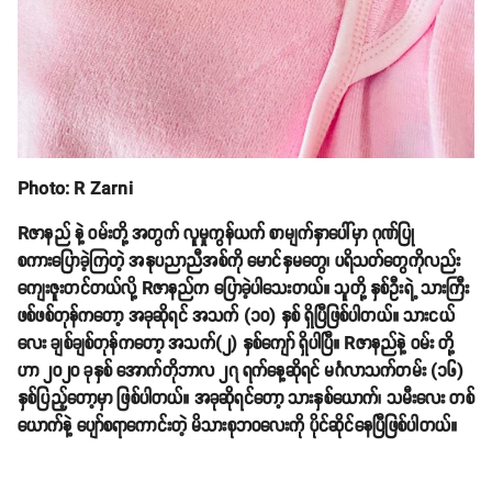
Photo: R Zarni
Rဇာနည် နဲ့ ဝမ်းတို့ အတွက် လူမှုကွန်ယက် စာမျက်နှာပေါ်မှာ ဂုဏ်ပြု
စကားပြောခဲ့ကြတဲ့ အနုပညာညီအစ်ကို မောင်နှမတွေ၊ ပရိသတ်တွေကိုလည်း
ကျေးဇူးတင်တယ်လို့ Rဇာနည်က ပြောခဲ့ပါသေးတယ်။ သူတို့ နှစ်ဦးရဲ့ သားကြီး
ဖစ်ဖစ်တုန်ကတော့ အခုဆိုရင် အသက် (၁၀) နှစ် ရှိပြီဖြစ်ပါတယ်။ သားငယ်
လေး ချစ်ချစ်တုန်ကတော့ အသက်(၂) နှစ်ကျော် ရှိပါပြီ။ Rဇာနည်နဲ့ ဝမ်း တို့
ဟာ ၂၀၂၀ ခုနှစ် အောက်တိုဘာလ ၂၇ ရက်နေ့ဆိုရင် မင်္ဂလာသက်တမ်း (၁၆)
နှစ်ပြည့်တော့မှာ ဖြစ်ပါတယ်။ အခုဆိုရင်တော့ သားနှစ်ယောက်၊ သမီးလေး တစ်
ယောက်နဲ့ ပျော်စရာကောင်းတဲ့ မိသားစုဘဝလေးကို ပိုင်ဆိုင်နေပြီဖြစ်ပါတယ်။