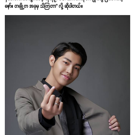
နော်။ တချို့က အခုမှ သိကြတာ’’ လို့ ဆိုပါတယ်။