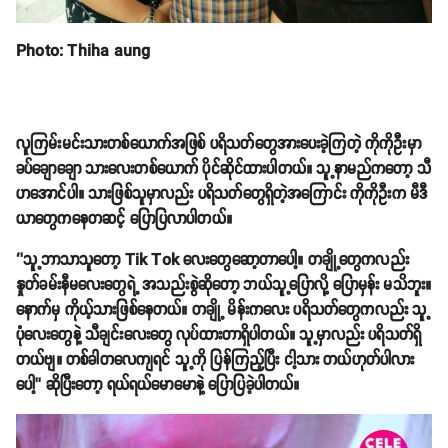
Photo: Thiha aung
လူကြမ်းမင်းသားတစ်ယောက်အဖြစ် ပရိသတ်တွေအားပေးခဲ့ကြတဲ့ ကိုကိုဦးမှာ
ခပ်ချောချော သားလေးတစ်ယောက် ပိုင်ဆိုင်ထားပါတယ်။ သူ့နာမည်ကတော့ သီ
ဟအောင်ပါ။ သားဖြစ်သူမှာလည်း ပရိသတ်တွေရှိတဲ့အကြောင်း ကိုကိုဦးက မီဒီ
ယာတွေကနေတဆင့် ပြောပြလာပါတယ်။
‘’သူ့ဘာသာသူတော့ Tik Tok လေးတွေဆော့တာပေါ့။ တချို့တွေကလည်း
နှုတ်ခမ်းနီမလေးတွေရဲ့ အသည်းစွဲဆိုတော့ ဘယ်သူ့ပြောလို့ ပြောမှန်း မသိဘူး။
နောက်မှ ကိုယ့်သားဖြစ်နေတယ်။ တချို့ မိန်းကလေး ပရိသတ်တွေကလည်း သူ့
ပုံလေးတွေနဲ့ သီချင်းလေးတွေ လုပ်ထားတာရှိပါတယ်။ သူ့မှာလည်း ပရိသတ်ရှိ
တယ်ဗျ။ တစ်ခါတလေကျရင် သူ့ကို ပြန်ကြည့်ပြီး ငါ့သား တယ်ဟုတ်ပါလား
ပေါ့’’ ဆိုပြီးတော့ ရယ်ရယ်မောမောနဲ့ ပြောပြခဲ့ပါတယ်။