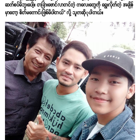
ဆက်စပ်မိဘူးပေါ့။ တခြားဖောင်လာတင်တဲ့ ကလေးတွေကို ရွေးလိုက်တဲ့ အချိန်
မှာတော့ စိတ်မကောင်းဖြစ်မိပါတယ်’’ လို့ သူကဆိုုပါတယ်။