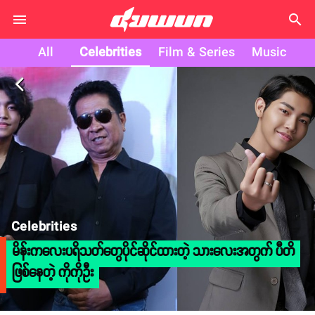
search
All
Celebrities
Film & Series
Music
arrow_back_ios
Celebrities
မိန်းကလေးပရိသတ်တွေပိုင်ဆိုင်ထားတဲ့ သားလေးအတွက် ပီတိ
ဖြစ်နေတဲ့ ကိုကိုဦး