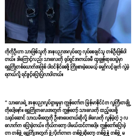
ကိုကိုဦးဟာ သားဖြစ်သူကို အနုပညာအလုပ်တွေ လုပ်စေချင်သူ တစ်ဦးဖြစ်ပါ
တယ်။ ဒါကြောင့်လည်း သားလေးကို ရုပ်ရှင်အကယ်ဒမီ ထူးချွန်ဆုပေးပွဲမှာ
ရွှေကြိုတစ်ယောက်အဖြစ် ပါဝင်နိုင်စေဖို့ ကြိုးစားခဲ့ပေမယ့် မျှော်လင့်ချက် လွဲခဲ့
ရတယ်လို့ ရင်ဖွင့်ပြောပြလာပါတယ်။
‘’ သားလေးရဲ့ အနုပညာလှုပ်ရှားမှုမှာ ကျွန်တော်က မြန်မာနိုင်ငံက လူကြီးတချို့
ကိုပေါ့နော်။ ရွှေကြိုကလေးအတွက် ကျွန်တော့် သားလေးကို ထည့်ပေးဖို့
သရုပ်ဆောင် သားသမီးတွေကို ဦးစားပေးတယ်ဆိုလို့ ဒါလေးကို လွန်ခဲ့တဲ့ ၃ လ
လောက်က ပြောခဲ့တယ်။ ကိုယ်ကတော့ ပါမယ်ထင်တာပေါ့။ ကျွန်တော်ပြောခဲ့
တာ တစ်ဖွဲ့ ရွှေကြိုအတွက် ဖွဲ့လိုက်တာက တစ်ဖွဲ့ဆိုတော့ တစ်ဖွဲ့နဲ့ တစ်ဖွဲ့ မ