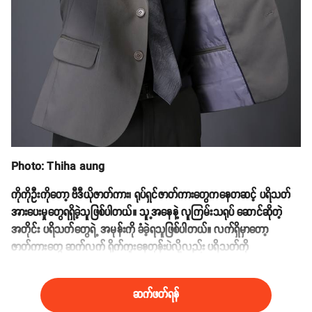
Photo: Thiha aung
ကိုကိုဦးကိုတော့ ဗီဒီယိုဇာတ်ကား၊ ရုပ်ရှင်ဇာတ်ကားတွေကနေတဆင့် ပရိသတ်
အားပေးမှုတွေရရှိခဲ့သူဖြစ်ပါတယ်။ သူ့အနေနဲ့ လူကြမ်းသရုပ် ဆောင်ဆိုတဲ့
အတိုင်း ပရိသတ်တွေရဲ့ အမုန်းကို ခံခဲ့ရသူဖြစ်ပါတယ်။ လက်ရှိမှာတော့
ဇာတ်ကားတွေ ဆက်လက် ရိုက်ကူးနေတုန်းပဲလို့လည်း ပရိသတ်ကို
စကားလက်ဆောင်ပါးခဲ့ပါတယ်။
ဆက်ဖတ်ရန်