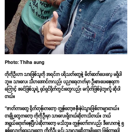
Photo: Thiha aung
ကိုကိုဦးဟာ သားဖြစ်သူကို အရင်က ပရိသတ်တွေနဲ့ မိတ်ဆက်ပေးလေ့ မရှိပါ
ဘူး။ သားလေး သီဟအောင်ကလည်း ပညာရေးဘက်မှာ ဦးစားပေးနေရတာ
ကြောင့် ဖခင်ဖြစ်သူရဲ့ ရုပ်ရှင်ရိုက်ကွင်းတွေလည်း မလိုက်ဖြစ်ခဲ့ဘူးလို့ ဆိုပါ
တယ်။
‘’ဇာတ်ကားတွေ ရိုက်တုန်းကတော့ ကျွန်တော့ဇနီးနဲပဲသွားဖြစ်တာများတယ်။
တချို့တွေကတော့ ကိုကိုဦးမှာ သားလေးရှိတယ်ဆိုတာသိတယ်။ ဘယ်
အရွယ်ရောက်နေပြီလဲဆိုတာတော့ မသိဘူး။ ကျွန်တော်ကလည်း ဒီလောကနဲ့ ၅
နှစ်လောက်ဝေးသွားတော့ ကိုကိုဦး မင်း သားလားဆိုတာမျိုးတွေ ဖြစ်တာပေါ့