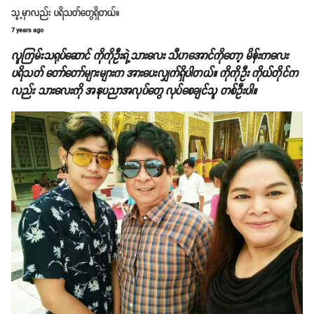
သူ့မှာလည်း ပရိသတ်တွေရှိတယ်။
7 years ago
လူကြမ်းသရုပ်ဆောင် ကိုကိုဦးရဲ့သားလေး သီဟအောင်ကိုတော့ မိန်းကလေး
ပရိသတ် တော်တော်များများက အားပေးလျှက်ရှိပါတယ်။ ကိုကိုဦး ကိုယ်တိုင်က
လည်း သားလေးကို အနုပညာအလုပ်တွေ လုပ်စေချင်သူ တစ်ဦးပါ။