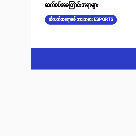
ဆက်စပ်အကြောင်းအရာများ
အီလက်ထရောနစ် အားကစား ESPORTS