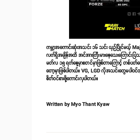
ကမ္ဘာ့အကောင်းဆုံးအသင်း ၁၆ သင်း ယှဉ်ပြိုင်မယ့် M
လက်ရှိအချိန်အထိ အင်အားကြီးမားနေသေးကြောင်း
မတ်လ ၁၅ ရက်နေ့မှာစတင်မှာဖြစ်တာကြောင့် တစ်ပတ်တောင
တော့မှာဖြစ်ပါတယ်။ VG, LGD လိုအသင်းတွေမပါဝင်တဲ့
စိတ်ဝင်စားဖို့ကောင်းလှပါတယ်။
Written by Myo Thant Kyaw