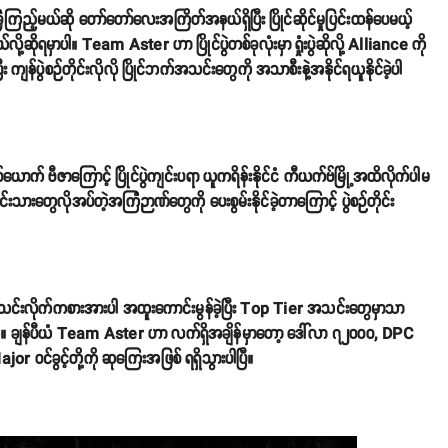
ကြည့်မယ်ဆို တော်တော်လေးအကြိတ်အနယ်ရှိပြီး ပြိုင်ဆိုင်မှုပြင်းထန်ပေမယ့်
မှာပါ။ Team Aster ဟာ ပြိုင်ပွဲတစ်ခုလုံးမှာ ရှုံးပွဲဆိုလို့ Alliance ကို
ြီး ကျန်ပွဲစဉ်တိုင်းလိုလို ပြိုင်ဘက်အသင်းတွေကို အသာစီးနဲ့အနိုင်ရယူနိုင်ခဲ့ပါ
ဗီဇာကြောင့် ပြိုင်ပွဲကျင်းပရာ ယူကရိန်းနိုင်ငံ ကီယက်ဗ်မြို့အထိလိုက်ပါမ
တွေလိုအပ်တဲ့အကြံဉာဏ်တွေကို ပေးစွမ်းနိုင်ခဲ့တာကြောင့် ပွဲစဉ်တိုင်း
အသင်းလိုက်ကစားအားပါ အထူးကောင်းမွန်ခဲ့ပြီး Top Tier အသင်းတွေမှာသာ
တယ်။ ချန်ပီယံ Team Aster ဟာ လက်ရှိအချိန်မှာတော့ ဒေါ်လာ ၇၂၀၀၀, DPC
်ခွင့်တို့ကို ဆုကြေးအဖြစ် ရရှိသွားပါပြီ။