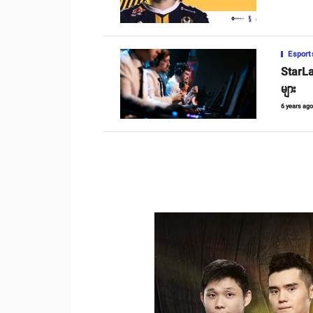
Esport
StarLa
များ
6 years ag