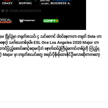
ajor ပြိုင်ပွဲမှာ တရုတ်အသင်း ၄ သင်းတောင် ပါဝင်နေတာဟာ တရုတ် Dota ဟာ
ပြသနေတဲ့ သက်သေတစ်ခုပါ။ ESL One Los Angeles 2020 Major ဟာ
်ပြည့်အောင်စောင့်စရာမလိုဘဲ နောက်ထပ်ပွဲကြီးပွဲကောင်းတစ်ပွဲကို ကြည့်ရ
 Major မှာ တရုတ်အသင်းတွေ အရင်လိုစိုးမိုးထားနိုင်ဦးမလားဆိုတာကတော့