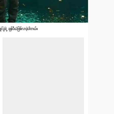
့ ချန်ပီယံဖြစ်လာခဲ့ပါတယ်။