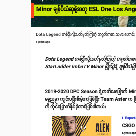
Minor ချန်ပီယံဆုနဲ့အတူ ESL One Los Angel
Dota Legend တစ်ဦးလို့သတ်မုတ်ကြတဲ့ တရုတ်ကစားသမားဟောင်း 
6 years ago
Dota Legend တစ်ဦးလို့သတ်မုတ်ကြတဲ့ တရုတ်က
StarLadder ImbaTV Minor ပြိုင်ပွဲရဲ့ ချန်ပီယံဖြ
2019-2020 DPC Season ရဲ့တတိယမြောက် Minor 
နေ့ညမှာ ကျင်းပပြီးစီးခဲ့တာဖြစ်ပြီး Team Aster က ပ
ကို ကိုင်မြှောက်နိုင်ခဲ့တာပဲဖြစ်ပါတယ်။
Esport
CSGO အ
6 years ag