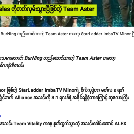
es ကိုတက်လှမ်းသွားပြီဖြစ်တဲ့ Team Aster
BurNing တည်ထောင်ထားတဲ့ Team Aster ကတော့ StarLadder ImbaTV Minor ပြိုင်ပွဲရဲ
စားသမားဟောင်း BurNing တည်ထောင်ထားတဲ့ Team Aster ကတော့
စ်လာခဲ့ပါတယ်။
ဖြစ်တဲ့ StarLadder ImbaTV Minorရဲ့ ဗိုလ်လုပွဲဟာ မတ်လ ၈ ရက်
ြိုင်ဘက် Alliance အသင်းကို 3:1 ရလဒ်နဲ့ အနိုင်ရရှိခဲ့တာကြောင့် ဆုဖလားကြီး
s
သင်း Team Vitality ကနေ နှုတ်ထွက်သွားတဲ့ အသင်းခေါင်းဆောင် ALEX
o