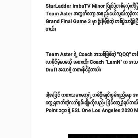
StarLadder ImbaTV Minor ပြိုင်ပွဲတစ်ခုလုံးကိုခြုံ
Team Aster အတွက်တော့ အနည်းငယ်လွယ်ကူခဲ့တယ်လို့ဆိုရ
Grand Final Game 3 မှာ ရှုံးနိမ့်ခဲ့တဲ့ တစ်ပွဲသာရှိခဲ့ပ
တယ်။
Team Aster ရဲ့ Coach အသစ်ဖြစ်တဲ့ "QQQ" တစ်ယောက် 
လာနိုင်ခဲ့ပေမယ့် အစားထိုး Coach "LamN" က အသင်းသား
Draft အသာနဲ့ ကစားနိုင်ခဲ့တာပါ။
ဒါ့အပြင် ကစားသမားတွေရဲ့ တစ်ဦးချင်းစွမ်းရည်ရော 
တွေ့ရတတ်တဲ့လက်စွမ်းမျိုးကိုလည်း မြင်တွေ့ခဲ့ရပါ
Point ၁၄၀ နဲ့ ESL One Los Angeles 2020 Major ဝင