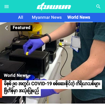
search
All
Myanmar News
World News
Featured
arrow_back_ios
World News
မိနစ် ၉၀ အတွင်း COVID-19 စစ်ဆေးနိုင်တဲ့ ကိရိယာသစ်များ
ဗြိတိန်မှာ အသုံးပြုမည်