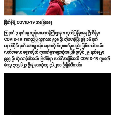
ဗြိတိန်ရဲ့ COVID-19 အခြေအနေ
ဩဂုတ် ၃ ရက်နေ့ ကျန်းမာရေးဝန်ကြီးဌာနက ထုတ်ပြန်မှုအရ ဗြိတိန်မှာ
COVID-19 အတည်ပြုလူနာသစ ၉၃၈ ဦး တိုးလာခဲ့ပြီး ဇွန် ၁၆ ရက်
နောက်ပိုင်း ဒုတိယအများဆုံး နေ့အလိုက်ကူးစက်မှုလည်း ဖြစ်လာပါတယ်။
လတ်တလော နေ့အလိုက် ကူးစက်မှုအများဆုံးအဖြစ် ဇူလိုင် ၂၉ ရက်နေ့မှာ
၉၉၅ ဦး တိုးလာခဲ့ပါတယ်။ ဗြိတိန်မှာ လက်ရှိအချိန်အထိ COVID-19 ကူးစက်
ခံရသူ ၃၀၅,၆၂၃ ဦးနဲ့ သေဆုံးသူ ၄၆,၂၁၀ ဦးရှိခဲ့ပါတယ်။