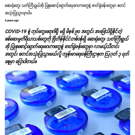
ဆေးရုံတွေ၊ သက်ကြီးရွယ်အို ပြုစုစောင့်ရှောက်ရေးဂေဟာတွေနဲ့ ဓာတ်ခွဲခန်းတွေမှာ စတင်
အသုံးပြုသွားမှာပါ။
6 years ago
COVID-19 နဲ့ တုပ်ကွေးရောဂါရှိ မရှိ မိနစ် ၉၀ အတွင်း အဖြေသိရှိနိုင်တဲ့
စစ်ဆေးမှုကိရိယာသစ်တွေကို ဗြိတိန်နိုင်ငံတစ်ဝန်းရှိ ဆေးရုံတွေ၊ သက်ကြီးရွယ်
အို ပြုစုစောင့်ရှောက်ရေးဂေဟာတွေနဲ့ ဓာတ်ခွဲခန်းတွေမှာ လာမယ့်သီတင်း
အတွင်း စတင်အသုံးပြုသွားမယ်လို့ ကျန်းမာရေးဝန်ကြီးဌာနက ဩဂုတ် ၃ ရက်
နေ့မှာ ပြောပါတယ်။