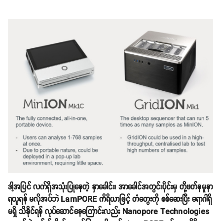
ဒါ့အပြင် လက်ရှိအသုံးပြုနေတဲ့ နှာခေါင်း၊ အာခေါင်အတွင်းပိုင်းမှ တို့ဖတ်နမူနာ
ရယူရန် မလိုအပ်ဘဲ LamPORE ကိရိယာဖြင့် တံတွေးကို စစ်ဆေးပြီး ရောဂါရှိ
မရှိ သိနိုင်ရန် လုပ်ဆောင်နေကြောင်းလည်း Nanopore Technologies