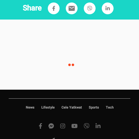
Share
email
News
Lifestyle
Cele Yatkwat
Sports
Tech