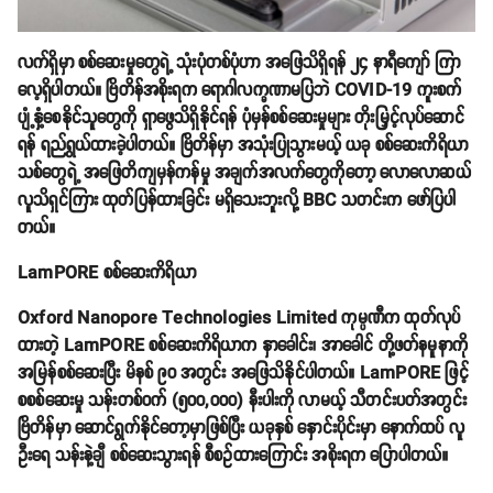
လက်ရှိမှာ စစ်ဆေးမှုတွေရဲ့ သုံးပုံတစ်ပုံဟာ အဖြေသိရှိရန် ၂၄ နာရီကျော် ကြာ
လေ့ရှိပါတယ်။ ဗြိတိန်အစိုးရက ရောဂါလက္ခဏာမပြဘဲ COVID-19 ကူးစက်
ပျံ့နှံ့စေနိုင်သူတွေကို ရှာဖွေသိရှိနိုင်ရန် ပုံမှန်စစ်ဆေးမှုများ တိုးမြှင့်လုပ်ဆောင်
ရန် ရည်ရွယ်ထားခဲ့ပါတယ်။ ဗြိတိန်မှာ အသုံးပြုသွားမယ့် ယခု စစ်ဆေးကိရိယာ
သစ်တွေရဲ့ အဖြေတိကျမှန်ကန်မှု အချက်အလက်တွေကိုတော့ လောလောဆယ်
လူသိရှင်ကြား ထုတ်ပြန်ထားခြင်း မရှိသေးဘူးလို့ BBC သတင်းက ဖော်ပြပါ
တယ်။
LamPORE စစ်ဆေးကိရိယာ
Oxford Nanopore Technologies Limited ကုမ္ပဏီက ထုတ်လုပ်
ထားတဲ့ LamPORE စစ်‌ဆေးကိရိယာက နှာခေါင်း၊ အာခေါင် တို့ဖတ်နမူနာကို
အမြန်စစ်ဆေးပြီး မိနစ် ၉၀ အတွင်း အဖြေသိနိုင်ပါတယ်။ LamPORE ဖြင့်
စစစ်ဆေးမှု သန်းတစ်ဝက် (၅၀၀,၀၀၀) နီးပါးကို လာမယ့် သီတင်းပတ်အတွင်း
ဗြိတိန်မှာ ဆောင်ရွက်နိုင်တော့မှာဖြစ်ပြီး ယခုနှစ် နှောင်းပိုင်းမှာ နောက်ထပ် လူ
ဦးရေ သန်းနဲ့ချီ စစ်ဆေးသွားရန် စီစဥ်ထားကြောင်း အစိုးရက ပြောပါတယ်။