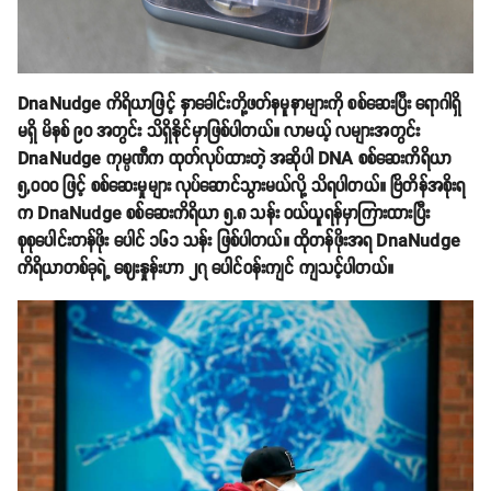
DnaNudge ကိရိယာဖြင့် နှာခေါင်းတို့ဖတ်နမူနာများကို စစ်ဆေးပြီး ရောဂါရှိ
မရှိ မိနစ် ၉၀ အတွင်း သိရှိနိုင်မှာဖြစ်ပါတယ်။ လာမယ့် လများအတွင်း
DnaNudge ကုမ္ပဏီက ထုတ်လုပ်ထားတဲ့ အဆိုပါ DNA စစ်ဆေးကိရိယာ
၅,၀၀၀ ဖြင့် စစ်ဆေးမှုများ လုပ်ဆောင်သွားမယ်လို့ သိရပါတယ်။ ဗြိတိန်အစိုးရ
က DnaNudge စစ်ဆေးကိရိယာ ၅.၈ သန်း ဝယ်ယူရန်မှာကြားထားပြီး
စုစုပေါင်းတန်ဖိုး ပေါင် ၁၆၁ သန်း ဖြစ်ပါတယ်။ ထိုတန်ဖိုးအရ DnaNudge
ကိရိယာတစ်ခုရဲ့ ဈေးနှုန်းဟာ ၂၇ ပေါင်ဝန်းကျင် ကျသင့်ပါတယ်။