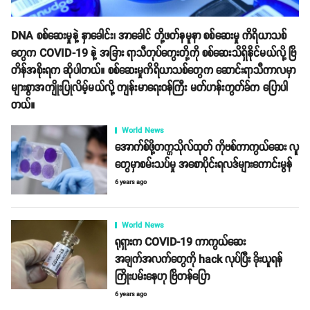
DNA စစ်ဆေးမှုနဲ့ နှာခေါင်း၊ အာခေါင် တို့ဖတ်နမူနာ စစ်ဆေးမှု ကိရိယာသစ်
တွေက COVID-19 နဲ့ အခြား ရာသီတုပ်ကွေးတို့ကို စစ်ဆေးသိရှိနိုင်မယ်လို့ ဗြိ
တိန်အစိုးရက ဆိုပါတယ်။ စစ်ဆေးမှုကိရိယာသစ်တွေက ဆောင်းရာသီကာလမှာ
များစွာအကျိုးပြုလိမ့်မယ်လို့ ကျန်းမာရေးဝန်ကြီး မတ်ဟန်းကွတ်ခ်က ပြောပါ
တယ်။
World News
အောက်စ်ဖို့တက္ကသိုလ်ထုတ် ကိုဗစ်ကာကွယ်ဆေး လူ
တွေမှာစမ်းသပ်မှု အစောပိုင်းရလဒ်များကောင်းမွန်
6 years ago
World News
ရုရှားက COVID-19 ကာကွယ်ဆေး
အချက်အလက်တွေကို hack လုပ်ပြီး ခိုးယူရန်
ကြိုးပမ်းနေဟု ဗြိတန်ပြော
6 years ago