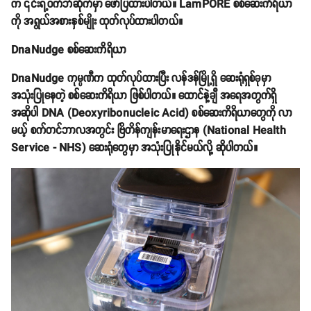
က ၎င်းရဲ့ဝက်ဘ်ဆိုက်မှာ ဖော်ပြထားပါတယ်။ LamPORE စစ်ဆေးကိရိယာ
ကို အရွယ်အစားနှစ်မျိုး ထုတ်လုပ်ထားပါတယ်။
DnaNudge စစ်ဆေးကိရိယာ
DnaNudge ကုမ္ပဏီက ထုတ်လုပ်ထားပြီး လန်ဒန်မြို့ရှိ ဆေးရုံရှစ်ခုမှာ
အသုံးပြုနေတဲ့ စစ်ဆေးကိရိယာ ဖြစ်ပါတယ်။ ထောင်နဲ့ချီ အရေအတွက်ရှိ
အဆိုပါ DNA (Deoxyribonucleic Acid) စစ်ဆေးကိရိယာတွေကို လာ
မယ့် စက်တင်ဘာလအတွင်း ဗြိတိန်ကျန်းမာရေးဌာန (National Health
Service - NHS) ဆေးရုံတွေမှာ အသုံးပြုနိုင်မယ်လို့ ဆိုပါတယ်။