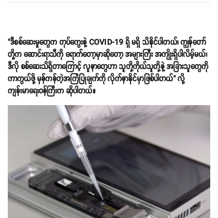
"ဒီစစ်ဆေးမှုတွေက တုပ်ကွေးနဲ့ COVID-19 ရှိ မရှိ သိနိုင်ပါတယ်၊ ကျွန်တော်
တို့က ဆောင်းရာသီကို ရောက်တော့မှာဆိုတော့ အများကြီး အကျိုးရှိပါလိမ့်မယ်၊
ဒီလို စစ်ဆေးသိရှိတာကြောင့် လူနာတွေဟာ သူတို့ကိုယ်သူတို့နဲ့ အခြားသူတွေကို
ကာကွယ်ဖို့ မှန်ကန်တဲ့အကြံပြုချက်ကို လိုက်နာနိုင်မှာဖြစ်ပါတယ်" လို့
ကျန်းမာရေးဝန်ကြီးက ဆိုပါတယ်။