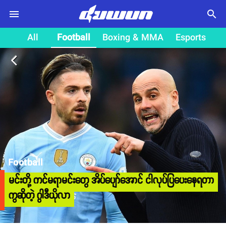
search
All
Football
Boxing & MMA
Esports
arrow_back_ios
Football
မင်းတို့ ကင်မရာမင်းတွေ အိပ်ပျော်အောင် ငါလုပ်ပြပေးနေရတာ
ကွဆိုတဲ့ ဂွါဒီယိုလာ