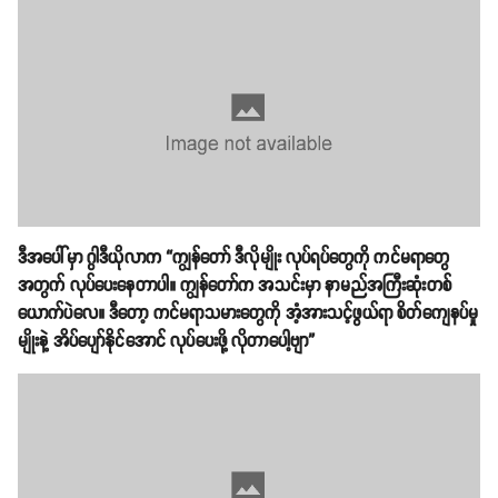
ဒီအပေါ်မှာ ဂွါဒီယိုလာက “ကျွန်တော် ဒီလိုမျိုး လုပ်ရပ်တွေကို ကင်မရာတွေ
အတွက် လုပ်ပေးနေတာပါ။ ကျွန်တော်က အသင်းမှာ နာမည်အကြီးဆုံးတစ်
ယောက်ပဲလေ။ ဒီတော့ ကင်မရာသမားတွေကို အံ့အားသင့်ဖွယ်ရာ စိတ်ကျေနပ်မှု
မျိုးနဲ့ အိပ်ပျော်နိုင်အောင် လုပ်ပေးဖို့ လိုတာပေါ့ဗျာ”