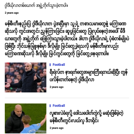
ဂွါဒီယိုလာတစ်ယောက် အရွဲ့တိုက်သွားခဲ့တာပါ။
2 years ago
မန်စီးတီးနည်းပြ ဂွါဒီယိုလာက ပွဲအပြီးမှာ သူ့ရဲ့ ကစားသမားတွေနဲ့ မကြာခဏ
ဆိုသလို ကွင်းအတွင်း ညွှန်ကြားခြင်း၊ ဆူပူခြင်းတွေ ပြုလုပ်နေတဲ့အပေါ် မီဒီ
ယာတွေကို အရွဲ့တိုက် ဖြေကြားသွားခဲ့ပါတယ်။ ဒါဟာ ဂွါဒီယိုလာရဲ့ ပုံစံတစ်မျိုးပဲ
ဖြစ်ပြီး ဘိုင်ယန်မြူးနစ်မှာ ဒီလိုမျိုး မြင်တွေ့ခဲ့ရသလို မန်စီးတီးမှာလည်း
မကြာခဏဆိုသလို ဒီလိုမျိုး မြင်ကွင်းတွေကို မြင်တွေ့နေရတာပါ။
Football
ရီးရဲလ်က နားရက်တွေအများကြီးရတယ်ဆိုပြီး ကွန်
ပလိန်းတက်နေတဲ့ ဂွါဒီယိုလာ
2 years ago
Football
လူစားလဲခံရလို့ ဒေါသပေါက်ကွဲလို့ မဆုံးဖြစ်ခဲ့တဲ့
မန်စီးတီးကွင်းလယ်လူ ဒီဘရိုင်း
2 years ago