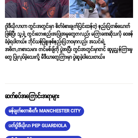
ဂွါဒီယိုလာဟာ ကွင်းအတွင်းမှာ စိတ်ခံစားချက်ပြင်းထန်တဲ့ နည်းပြတစ်ယောက်
ဖြစ်ပြီး သူ့ရဲ့ ကွင်းဘေးစည်းအပြုအမူတွေကလည်း မကြာခဏဆိုသလို ဝေဖန်
ခံခဲ့ရပါတယ်။ ဘိုင်ယန်မြူးနစ်နည်းပြဘဝမှာလည်း အသင်းရဲ့
အဓိက,ကစားသမား ကင်မစ်ချ်ကို ပွဲအပြီး ကွင်းအတွင်းမှာတင် ဆူပူညွှန်ကြားမှု
တွေ ပြုလုပ်ခဲ့သေးလို့ မီဒီယာတွေကြားမှာ ပွဲဆူခဲ့ပါသေးတယ်။
ဆက်စပ်အကြောင်းအရာများ
မန်ချက်စတာစီးတီး MANCHESTER CITY
ပက်ဂွါဒီယိုလာ PEP GUARDIOLA