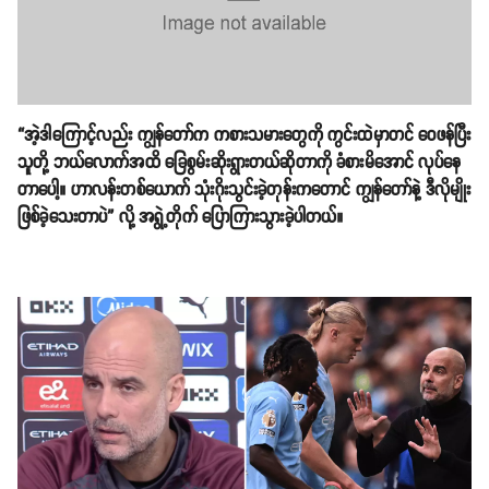
“အဲ့ဒါကြောင့်လည်း ကျွန်တော်က ကစားသမားတွေကို ကွင်းထဲမှာတင် ဝေဖန်ပြီး
သူတို့ ဘယ်လောက်အထိ ခြေစွမ်းဆိုးရွားတယ်ဆိုတာကို ခံစားမိအောင် လုပ်နေ
တာပေါ့။ ဟာလန်းတစ်ယောက် သုံးဂိုးသွင်းခဲ့တုန်းကတောင် ကျွန်တော်နဲ့ ဒီလိုမျိုး
ဖြစ်ခဲ့သေးတာပဲ” လို့ အရွဲ့တိုက် ပြောကြားသွားခဲ့ပါတယ်။