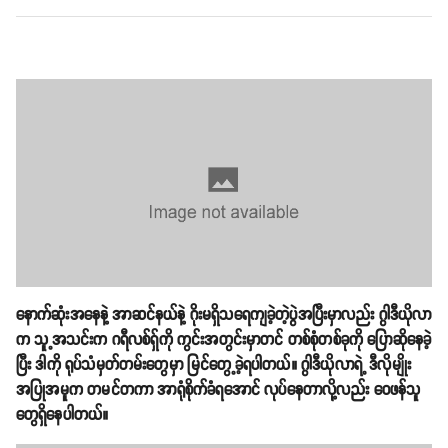
နောက်ဆုံးအနေနဲ့ အာဆင်နယ်နဲ့ ဂိုးမရှိသရေကျခဲ့တဲ့ပွဲအပြီးမှာလည်း ဂွါဒီယိုလာ
က သူ့အသင်းက ဂရီလစ်ရှ်ကို ကွင်းအတွင်းမှာတင် တစ်စုံတစ်ခုကို ပြောဆိုနေခဲ့
ပြီး ဒါကို ရုပ်သံမှတ်တမ်းတွေမှာ မြင်တွေ့ခဲ့ရပါတယ်။​ ဂွါဒီယိုလာရဲ့ ဒီလိုမျိုး
အပြုအမူက တမင်တကာ အာရုံစိုက်ခံရအောင် လုပ်နေတာလို့လည်း ဝေဖန်သူ
တွေရှိနေပါတယ်။