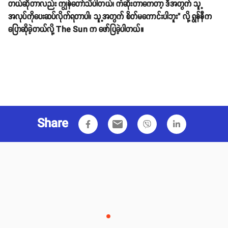
တယ်ဆိုတာလည်း ကျွန်တော်သိပါတယ်၊ ကံဆိုးတာကေတာ့ ဒီအတွက် သူ့
အလုပ်ကိုပေးဆပ်လိုက်ရတာပါ၊ သူ့အတွက် စိတ်မကောင်းပါဘူး" လို့ ရွန်နီက
ပြောဆိုခဲ့တယ်လို့ The Sun က ဖော်ပြခဲ့ပါတယ်။
Share
email