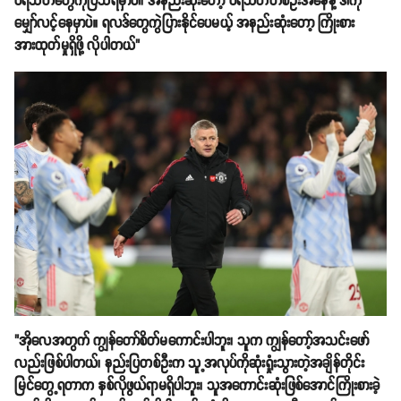
ပရိသတ်တွေကိုပြသရမှာပါ၊ အနည်းဆုံးတော့ ပရိသတ်တစ်ဦးအနေနဲ့ ဒါကို
မျှော်လင့်နေမှာပဲ။ ရလဒ်တွေကွဲပြားနိုင်ပေမယ့် အနည်းဆုံးတော့ ကြိုးစား
အားထုတ်မှုရှိဖို့ လိုပါတယ်"
"အိုလေအတွက် ကျွန်တော်စိတ်မကောင်းပါဘူး၊ သူက ကျွန်တော့်အသင်းဖော်
လည်းဖြစ်ပါတယ်၊ နည်းပြတစ်ဦးက သူ့အလုပ်ကိုဆုံးရှုံးသွားတဲ့အချိန်တိုင်း
မြင်တွေ့ရတာက နှစ်လိုဖွယ်ရာမရှိပါဘူး၊ သူအကောင်းဆုံးဖြစ်အောင်ကြိုးစားခဲ့