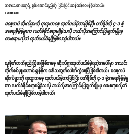
ကစားသမားတွေရဲ့ စွမ်းဆောင်ရည်ကို ပြင်းပြင်းထန်ထန်ဝေဖန်ခဲ့ပါတယ်။
5 years ago
မနေ့ကပဲ ဆိုးလ်ရှားကို ရာထူးကနေ ထုတ်ပယ်ခဲ့တာဖြစ်ပြီး ဝက်ဖို့ဒ်ကို ၄-၁ နဲ့
အရေးနိမ့်ခဲ့မှုဟာ လက်ခံနိုင်စရာမရှိခဲ့သလို ဘယ်လိုအကြောင်းပြချက်မျိုးမှ
ပေးစရာမလိုဘဲ ထုတ်ပယ်ခံရဖို့ဖြစ်လာခဲ့ပါတယ်။
ယူနိုက်တက်နည်းပြအဖြစ်ကနေ ဆိုးလ်ရှားထုတ်ပယ်ခံခဲ့ရတဲ့အပေါ်မှာ အသင်း
တိုက်စစ်မှူးဟောင်းရွန်နိက ဒေါသထွက်ပေါက်ကွဲနေပြီဖြစ်ပါတယ်။ မနေ့ကပဲ
ဆိုးလ်ရှားကို ရာထူးကနေ ထုတ်ပယ်ခဲ့တာဖြစ်ပြီး ဝက်ဖို့ဒ်ကို ၄-၁ နဲ့အရေးနိမ့်ခဲ့မှု
ဟာ လက်ခံနိုင်စရာမရှိခဲ့သလို ဘယ်လိုအကြောင်းပြချက်မျိုးမှ ပေးစရာမလိုဘဲ
ထုတ်ပယ်ခံရဖို့ဖြစ်လာခဲ့ပါတယ်။