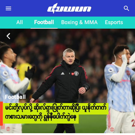
search
All
Football
Boxing & MMA
Esports
arrow_back_ios
Football
မင်းတို့လုပ်လို့ ဆိုးလ်ရှားပြုတ်တာဆိုပြီး ယူနိုက်တက်
ကစားသမားတွေကို ရွန်နီပေါက်ကွဲနေ