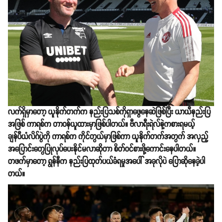
လက်ရှိမှာတော့ ယူနိုက်တက်က နည်းပြသစ်ကိုရှာဖွေနေဆဲဖြစ်ပြီး ယာယီနည်းပြ
အဖြစ် ကာရစ်က တာဝန်ယူထားမှာဖြစ်ပါတယ်။ ဗီလာရီးရဲလ်နဲ့ကစားရမယ့်
ချန်ပီယံလိဂ်ပွဲကို ကာရစ်က ကိုင်တွယ်မှာဖြစ်ကာ ယူနိုက်တက်အတွက် အလှည့်
အပြောင်းတွေပြုလုပ်ပေးနိုင်မလာဆိုတာ စိတ်ဝင်စားဖို့ကောင်းနေပါတယ်။
တဖက်မှာတော့ ရွန်နီက နည်းပြထုတ်ပယ်ခံရမှုအပေါ် အခုလိုပဲ ပြောဆိုနေခဲ့ပါ
တယ်။