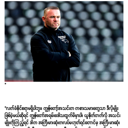
"
"လက်ခံနိုင်စရာမရှိပါဘူး၊ ကျွန်တော့်အသင်းက ကစားသမားတွေသာ ဒီလိုမျိုး
ဖြစ်ခဲ့မယ်ဆိုရင် ကျွန်တော်အရမ်းဒေါသထွက်မိမှာပါ၊ ယူနိုက်တက်လို အသင်း
မျိုးကိုကြည့်ရင် ဒါက အကြီးမားဆုံးကလပ်မဟုတ်ရင်တောင်မှ အကြီးမားဆုံး