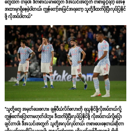
တွေထဲက တခုပါ၊ ဒီကစားသမားတွေက ဒီအသင်းအတွက် ကစားခွင့်ရတဲ့ အေန
အထားမှာရှိနေခဲ့ပါတယ်၊ ကျွန်တော့်အမြင်အရတော့ သူတို့ဒီထက်ပိုပြီးလုပ်ပြနိုင်
ဖို့ လိုအပ်ပါတယ်"
"သူတို့တွေ အမှတ်ပေးဖလား၊ ချန်ပီယံလိဂ်ဖလားကို ရယူနိုင်ဖို့လိုအပ်တယ်လို့
ကျွန်တော်ပြောတာမဟုတ်ပါဘူး၊ ဒီထက်ပိုပြီးလုပ်ပြနိုင်ဖို့ လိုအပ်တယ်လို့ပြော
ချင်တာပါ၊ ဒီအသင်းအတွက် သူတို့အလုပ်လုပ်တယ်၊ ကစားပေးနေတယ်ဆိုတာ