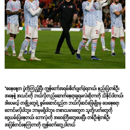
"စနေနေ့က ပွဲကိုကြည့်ပြီး ကျွန်တော်အရမ်းစိတ်ပျက်ခဲ့ရတယ်၊ နည်းပြတစ်ဦး
အနေနဲ့ အသင်းကို ဘယ်လိုတည်ဆောက်နေရာချရမလဲဆိုတာကို သိနိုင်ပါတယ်၊
ဒါပေမယ့် တချို့တွေရဲ့ စွမ်းဆောင်ရည်က ဘယ်လိုဆင်ခြေမျိုးမှ ပေးနေစရာ
တောင်မလိုပါဘူး၊ ဘာမှမရှိပါဘူး၊ ကစားသမားတွေက သူတို့လက်တွေကို
ဝှေ့ယမ်းပြနေတယ်၊ ဘောလုံးကို အဝေးကြီးတွေပေးပြီး တစ်ဦးနဲ့တစ်ဦး
အပြစ်တင်နေကြတာကို ကျွန်တော်တွေ့ပါတယ်