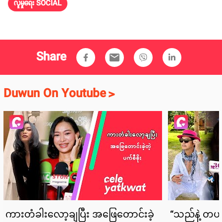
လူမှုရေး SOCIAL
Share
email
Duwun On Youtube
>