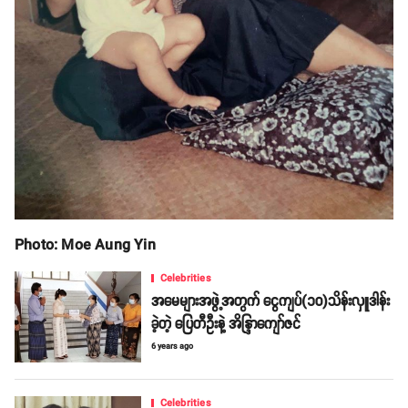
Photo: Moe Aung Yin
Celebrities
အမေများအဖွဲ့အတွက် ငွေကျပ်(၁၀)သိန်းလှူဒါန်း
ခဲ့တဲ့ ပြေတီဦးနဲ့ အိန္ဒြာကျော်ဇင်
6 years ago
Celebrities