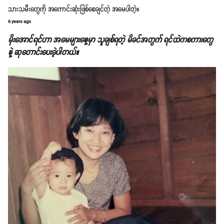
သားသမီးတွေကို အကောင်းဆုံးဖြစ်စေချင်တဲ့ အမေပါတဲ့။
6 years ago
မိုးအောင်ရင်ဟာ အမေများနေ့မှာ သူချစ်ရတဲ့ မိခင်အတွက် ရင်ထဲကစကားတွေ
နဲ့ ဆုတောင်းပေးခဲ့ပါတယ်။