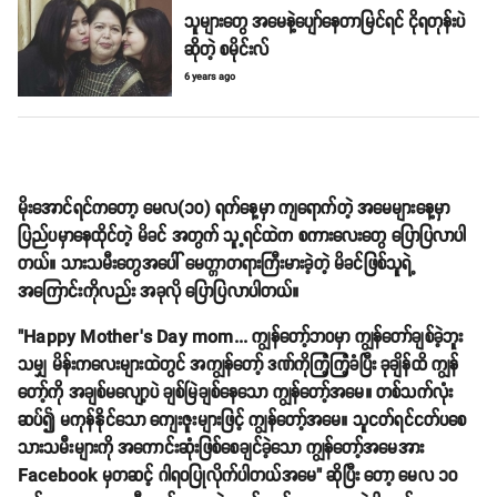
သူများတွေ အမေနဲ့ပျော်နေတာမြင်ရင် ငိုရတုန်းပဲ
ဆိုတဲ့ စမိုင်းလ်
6 years ago
မိုးအောင်ရင်ကတော့ မေလ(၁၀) ရက်နေ့မှာ ကျရောက်တဲ့ အမေများနေ့မှာ
ပြည်ပမှာနေထိုင်တဲ့ မိခင် အတွက် သူ့ရင်ထဲက စကားလေးတွေ ပြောပြလာပါ
တယ်။ သားသမီးတွေအပေါ် မေတ္တာတရားကြီးမားခဲ့တဲ့ မိခင်ဖြစ်သူရဲ့
အကြောင်းကိုလည်း အခုလို ပြောပြလာပါတယ်။
"Happy Mother’s Day mom... ကျွန်တော့်ဘဝမှာ ကျွန်တော်ချစ်ခဲ့ဘူး
သမျှ မိန်းကလေးများထဲတွင် အကျွန်တော့် ဒဏ်ကိုကြံ့ကြံ့ခံပြီး ခုချိန်ထိ ကျွန်
တော့်ကို အချစ်မလျော့ပဲ ချစ်မြဲချစ်နေသော ကျွန်တော့်အမေ။ တစ်သက်လုံး
ဆပ်၍ မကုန်နိုင်သော ကျေးဇူးများဖြင့် ကျွန်တော့်အမေ။ သူငတ်ရင်ငတ်ပစေ
သားသမီးများကို အကောင်းဆုံးဖြစ်စေချင်ခဲ့သော ကျွန်တော့်အမေအား
Facebook မှတဆင့် ဂါရဝပြုလိုက်ပါတယ်အမေ" ဆိုပြီး တော့ မေလ ၁၀