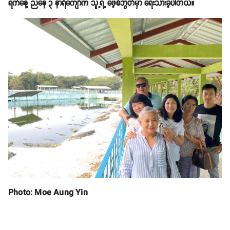
ရက်နေ့ ညနေ ၃ နာရီကျော်က သူ့ရဲ့ ဖေ့စ်ဘွတ်မှာ ရေးသားခဲ့ပါတယ်။
Photo: Moe Aung Yin