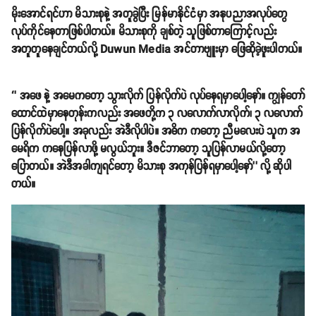
မိုးအောင်ရင်ဟာ မိသားစုနဲ့ အတူခွဲပြီး မြန်မာနိုင်ငံမှာ အနုပညာအလုပ်တွေ
လုပ်ကိုင်နေတာဖြစ်ပါတယ်။ မိသားစုကို ချစ်တဲ့ သူဖြစ်တာကြောင့်လည်း
အတူတူနေချင်တယ်လို့ Duwun Media အင်တာဗျူးမှာ ဖြေဆိုခဲ့ဖူးပါတယ်။
‘’ အဖေ နဲ့ အမေကတော့ သွားလိုက် ပြန်လိုက်ပဲ လုပ်နေရမှာပေါ့နော်။ ကျွန်တော်
ထောင်ထဲမှာနေတုန်းကလည်း အဖေတို့က ၃ လလောက်လာလိုက်၊ ၃ လလောက်
ပြန်လိုက်ပဲပေါ့။ အခုလည်း အဲဒီလိုပါပဲ။ အဓိက ကတော့ ညီမလေးပဲ သူက အ
မေရိက ကနေပြန်လာဖို့ မလွယ်ဘူး။ ဒီဇင်ဘာတော့ သူပြန်လာမယ်လို့တော့
ပြောတယ်။ အဲဒီအခါကျရင်တော့ မိသားစု အကုန်ပြန်ရမှာပေါ့နော်’’ လို့ ဆိုပါ
တယ်။