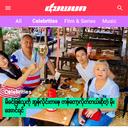
search
All
Celebrities
Film & Series
Music
arrow_back_ios
Celebrities
မိခင်ဖြစ်သူကို အွန်လိုင်းကနေ ကန်တော့လိုက်တယ်ဆိုတဲ့ မိုး
အောင်ရင်