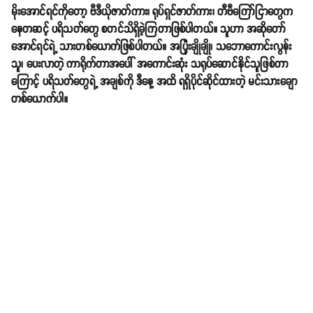
မိုးအောင်ရင်ကိုတော့ ဗီဒီယိုဇာတ်ကား၊ ရုပ်ရှင်ဇာတ်ကား၊ တီဗီကြော်ငြာတွေက
နေတဆင့် ပရိသတ်တွေ စတင်သိရှိခဲ့ကြတာဖြစ်ပါတယ်။ သူဟာ အဆိုတော်
အောင်ရင်ရဲ့ သားတစ်ယောက်ဖြစ်ပါတယ်။ အပြုံးချိုချို၊ သဘောကောင်းလွန်း
သူ၊ ပေးလာတဲ့ ကာရိုက်တာအပေါ် အကောင်းဆုံး သရုပ်ဆောင်နိုင်သူဖြစ်တာ
ကြောင့် ပရိသတ်တွေရဲ့ အချစ်ကို ဒီနေ့ အထိ ရရှိပိုင်ဆိုင်ထားတဲ့ မင်းသားချော
တစ်ယောက်ပါ။