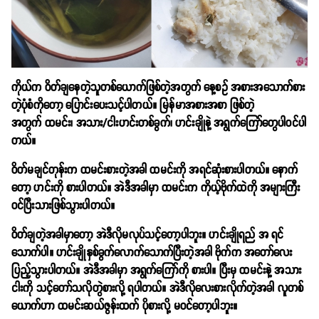
ကိုယ်က ဝိတ်ချနေတဲ့သူတစ်ယောက်ဖြစ်တဲ့အတွက် နေ့စဥ် အစားအသောက်စား
တဲ့ပုံစံကိုတော့ ပြောင်းပေးသင့်ပါတယ်။ မြန်မာအစားအစာ ဖြစ်တဲ့
အတွက် ထမင်း၊ အသား/ငါးဟင်းတစ်ခွက်၊ ဟင်းချိုနဲ့ အရွက်ကြော်တွေပါဝင်ပါ
တယ်။
ဝိတ်မချင်တုန်းက ထမင်းစားတဲ့အခါ ထမင်းကို အရင်ဆုံးစားပါတယ်။ နောက်
တော့ ဟင်းကို စားပါတယ်။ အဲဒီအခါမှာ ထမင်းက ကိုယ့်ဗိုက်ထဲကို အများကြီး
ဝင်ပြီးသားဖြစ်သွားပါတယ်။
ဝိတ်ချတဲ့အခါမှာတော့ အဲဒီလိုမလုပ်သင့်တော့ပါဘူး။ ဟင်းချိုရည် အ ရင်
သောက်ပါ။ ဟင်းချိုနှစ်ခွက်လောက်သောက်ပြီးတဲ့အခါ ဗိုက်က အတော်လေး
ပြည့်သွားပါတယ်။ အဲဒီအခါမှာ အရွက်ကြော်ကို စားပါ။ ပြီးမှ ထမင်းနဲ့ အသား
ငါးကို သင့်တော်သလိုတွဲစားလို့ ရပါတယ်။ အဲဒီလိုလေးစားလိုက်တဲ့အခါ လူတစ်
ယောက်ဟာ ထမင်းဆယ်ဇွန်းထက် ပိုစားလို့ မဝင်တော့ပါဘူး။