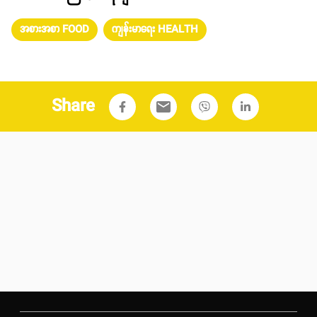
အစားအစာ FOOD
ကျန်းမာရေး HEALTH
Share
email