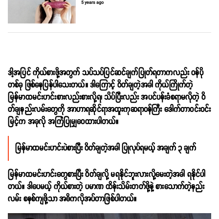
5 years ago
ဒါ့အပြင် ကိုယ်စားဖို့အတွက် သပ်သပ်ပြင်ဆင်ချက်ပြုတ်ရတာကလည်း ဝန်ပို
တစ်ခု ဖြစ်နေပြန်ပါသေးတယ်။ ဒါကြောင့် ဝိတ်ချတဲ့အခါ ကိုယ်ကြိုက်တဲ့
မြန်မာထမင်းဟင်းစားလည်းစားလို့ရ၊ သိပ်ပြီးလည်း အပင်ပန်းခံစရာမလိုတဲ့ ဝိ
တ်ချနည်းလမ်းတွေကို အာဟာရဆိုင်ရာအထူးကုဆရာဝန်ကြီး‌ ဒေါက်တာဝင်းဝင်း
မြင့်က အခုလို အကြံပြုမျှဝေထားပါတယ်။
မြန်မာထမင်းဟင်းပဲစားပြီး ဝိတ်ချတဲ့အခါ ပြုလုပ်ရမယ့် အချက် ၃ ချက်
မြန်မာထမင်းဟင်းတွေစားပြီး ဝိတ်ချလို့ မရနိုင်ဘူးလားလို့မေးတဲ့အခါ ရနိုင်ပါ
တယ်။ ဒါပေမယ့် ကိုယ်စားတဲ့ ပမာဏ ထိန်းသိမ်းတတ်ဖို့နဲ့ စားသောက်တဲ့နည်း
လမ်း စနစ်ကျဖို့သာ အဓိကလိုအပ်တာဖြစ်ပါတယ်။