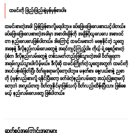
ထမင်းကို ဖြည်းဖြည်းနဲ့မှန်မှန်စားပါ။
ထမင်းစားတဲ့အခါ မြန်မြန်စားလို့မရပါဘူး။ ခပ်ဖြေးဖြေးလေးစားသင့်ပါတယ်။
ခပ်ဖြေးဖြေးလေးစားတဲ့အခါမှာ အစာဝါးချိန်ကို အချိန်ပိုယူလေလေ အစားဝင်
တာ နည်းလေလေဖြစ်ပါတယ်။ ဒါကြောင့် ထမင်းမစားဘဲ မနေနိုင်တဲ့ သူတွေ
အနေနဲ့ ဒီလိုနည်းလမ်းလေးတွေနဲ့ အရင်ကျင့်ကြည့်ပါ။ ကိုယ့် ရဲ့နေ့စဥ်စားတဲ့
ပုံစံက ဒီလိုနည်းလမ်းတွေနဲ့ တစ်သမတ်တည်းဖြစ်သွားတဲ့အခါ ဝိတ်ချရတာ
အရမ်းလွယ်သွားပါလိမ့်မယ်။ ဒီလိုဆို ထမင်းကြိုက်တဲ့သူတွေအတွက် ထမင်းကို
အပင်ပန်းခံဖြတ်ပြီး ဝိတ်ချစရာမလိုတော့ပါဘူး။ မနက်စာ၊ နေ့လယ်စာနဲ့ ညစာ
ကို ပုံမှန်လည်းစားလို့ ရနိုင်ပြီးတော့ ခက်ခဲတဲ့နည်းလမ်းတွေ အသုံးပြုစရာမလို
တော့ဘဲ အလွယ်တကူ ဝိတ်ကျနိုင်မှာဖြစ်သလို ဝိတ်လည်းထိန်းပြီးသား ဖြစ်စေ
မယ့် နည်းလမ်းလေးတွေ ဖြစ်ပါတယ်။
ဆက်စပ်အကြောင်းအရာများ