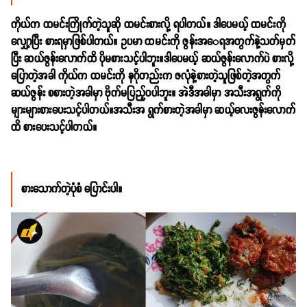
ကိုယ်က ထမင်းကြိုက်တဲ့သူဆို ထမင်းစားလို့ ရပါတယ်။ ဒါပေမယ့် ထမင်းကို
လျှော့ပြီး စားရမှာဖြစ်ပါတယ်။ ဥပမာ ထမင်းကို ဇွန်းအ‌ေရအတွက်နဲ့သတ်မှတ်
ပြီး ဆယ်ဇွန်းလောက်ထိ ပိုမစားသင့်ပါဘူး။ဒါပေမယ့် ဆယ်ဇွန်းလောက်ပဲ စားလို့
ပြောတဲ့အခါ ကိုယ်က ထမင်းကို နဂိုတည်းက ဇလုံနဲ့စားတဲ့သူဖြစ်တဲ့အတွက်
ဆယ်ဇွန်း စစားတဲ့အခါမှာ ဗိုက်မပြည့်ဝပါဘူး။ အဲဒီအခါမှာ အသီးအရွက်ကို
များများစားပေးသင့်ပါတယ်။အသီးအ ရွက်စားတဲ့အခါမှာ ဆယ့်လေးဇွန်းလောက်
ထိ စားပေးသင့်ပါတယ်။
စားသောက်တဲ့ပုံစံ ပြောင်းပါ။