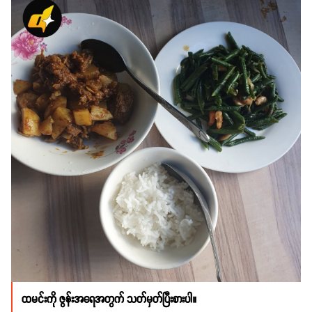
ထမင်းကို ဇွန်းအ‌ရေအတွက် သတ်မှတ်ပြီးစားပါ။