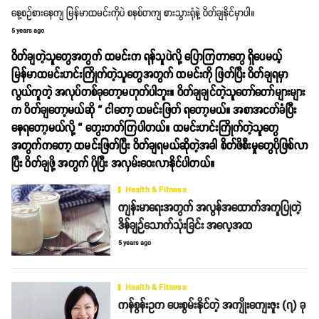
နေ့စဥ်စားနေကျ မြန်မာထမင်းကိုပဲ စနစ်တကျ စားသွားရုံနဲ့ ဝိတ်ချနိုင်မှာပါ။
5 years ago
ဝိတ်ချတဲ့သူတွေအတွက် ထမင်းက ရန်သူပဲလို့ ပြောကြတာတွေ ရှိပေမယ့်
မြန်မာထမင်းဟင်းကြိုက်တဲ့သူတွေအတွက် ထမင်းကို ဖြတ်ပြီး ဝိတ်ချရမှာ
လွယ်ကူတဲ့ အလုပ်တစ်ခုတော့မဟုတ်ပါဘူး။ ဝိတ်ချချင်တဲ့သူတော်တော်များများ
က ဝိတ်ချတော့မယ်ဆို “ ငါတော့ ထမင်းဖြတ် ရတော့မယ်။ အစာအငတ်ခံပြီး
နေရတော့မယ်လို့ “ တွေးတတ်ကြပါတယ်။ ထမင်းဟင်းကြိုက်တဲ့သူတွေ
အတွက်ကတော့ ထမင်းဖြတ်ပြီး ဝိတ်ချရမယ်ဆိုတဲ့အခါ စိတ်ဖိစီးမှုတွေပိုဖြစ်လာ
ပြီး ဝိတ်ချဖို့ အတွက် ပိုပြီး အလှမ်းဝေးလာနိုင်ပါတယ်။
Health & Fitness
ကျန်းမာရေးအတွက် အလွန်အထောက်အကူပြုတဲ့
ဒိန်ချဉ်သောက်သုံးခြင်း အလေ့အထ
5 years ago
Health & Fitness
ကန်စွန်းဥက ပေးစွမ်းနိုင်တဲ့ အကျိုးကျေးဇူး (၇) ခု