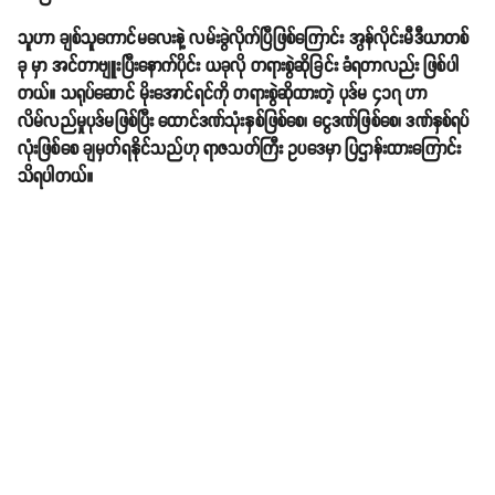
သူဟာ ချစ်သူကောင်မလေးနဲ့ လမ်းခွဲလိုက်ပြီဖြစ်ကြောင်း အွန်လိုင်းမီဒီယာတစ်
ခု မှာ အင်တာဗျူးပြီးနောက်ပိုင်း ယခုလို တရားစွဲဆိုခြင်း ခံရတာလည်း ဖြစ်ပါ
တယ်။ သရုပ်ဆောင် မိုးအောင်ရင်ကို တရားစွဲဆိုထားတဲ့ ပုဒ်မ ၄၁၇ ဟာ
လိမ်လည်မှုပုဒ်မဖြစ်ပြီး ထောင်ဒဏ်သုံးနှစ်ဖြစ်စေ၊ ငွေဒဏ်ဖြစ်စေ၊ ဒဏ်နှစ်ရပ်
လုံးဖြစ်စေ ချမှတ်ရနိုင်သည်ဟု ရာဇသတ်ကြီး ဥပဒေမှာ ပြဌာန်းထားကြောင်း
သိရပါတယ်။