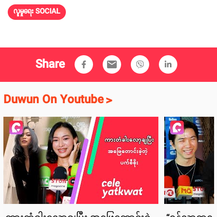
လူမှုရေး SOCIAL
Share
email
Duwun On Youtube
>