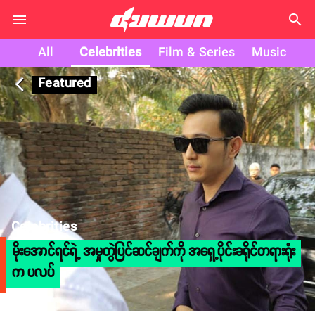
search
All
Celebrities
Film & Series
Music
Featured
arrow_back_ios
Celebrities
မိုးအောင်ရင်ရဲ့ အမှုတွဲပြင်ဆင်ချက်ကို အရှေ့ပိုင်းခရိုင်တရားရုံး
က ပလပ်