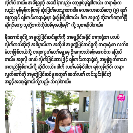
လိုက်ပါတယ်။ အမိန့်ချတဲ့ အပေါ်မှာလည်း ကျေနပ်မှုရှိပါတယ်။ တရားရုံးက
လည်း မှန်မှန်ကန်ကန် ဆုံးဖြတ်ပေးသွားတာပါ။ လောလောဆယ်တော့ (၉) ရက်
နေ့ကျရင် ရန်ကင်းတရားရုံးမှာ ရုံးချိန်းရှိပါတယ်။ ဒီက အမှုတွဲ ဟိုဘက်ရောက်ပြီ
ဆိုရင်တော့ သူတို့ဘက်ကိုပဲစစ်မှာပေါ့နော်” လို့ သူကဆိုပါတယ်။
မိုးအောင်ရင်ရဲ့ အမှုတွဲပြင်ဆင်ချက်ကို အရှေ့ပိုင်းခရိုင် တရားရုံးက ပလပ်
လိုက်တယ်ဆိုတဲ့ အဓိပ္ပာယ်ဟာ အဆိုပါ အမှုတွဲပြင်ဆင်မှုကို တရားရုံးက လက်မ
ခံတာဖြစ်တယ်လို့ တရားလွှတ်တော်ရှေ့နေ ဦးရောဘတ်စန်းအောင်က ပြောပါ
တယ်။ အခုလို ပလပ် လိုက်ခြင်းအားဖြင့် ရန်ကင်းတရားရုံးရဲ့ အမှုစွဲချက်ကသာ
အတည်ဖြစ်တယ်လို့ ဆိုပါတယ်။ ဒါကို လက်မခံနိုင်ပါက ရန်ကုန်တိုင်း တရား
လွှတ်တော်ကို အမှုတွဲပြင်ဆင်မှုအတွက် ဆက်လက် တင်သွင်းနိုင်တဲ့
အခွင့်အရေးရှိတယ်လို့လည်း သိရပါတယ်။