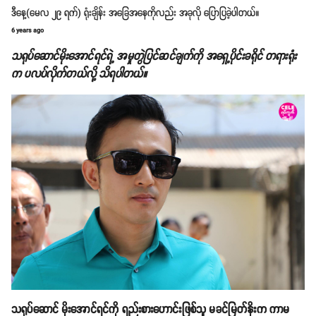
ဒီနေ့(မေလ ၂၉ ရက်) ရုံးချိန်း အခြေအနေကိုလည်း အခုလို ပြောပြခဲ့ပါတယ်။
6 years ago
သရုပ်ဆောင်မိုးအောင်ရင်ရဲ့ အမှုတွဲပြင်ဆင်ချက်ကို အရှေ့ပိုင်းခရိုင် တရားရုံး
က ပလပ်လိုက်တယ်လို့ သိရပါတယ်။
သရုပ်ဆောင် မိုးအောင်ရင်ကို ရည်းစားဟောင်းဖြစ်သူ မခင်မြတ်နိုးက ကာမ