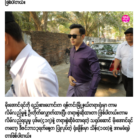
ဖြစ်ပါတယ်။
မိုးအောင်ရင်ကို ရည်းစားဟောင်းက ရန်ကင်းမြို့နယ်တရားရုံးမှာ ကာမ
လိမ်လည်မှုနဲ့ ဦးတိုက်လျှောက်ထားပြီး တရားစွဲဆိုထားတာ ဖြစ်ပါတယ်။ကာမ
လိမ်လည်ရယူမှု ပုဒ်မ(၄၁၇)နဲ့ တရားစွဲဆိုခံထားရတဲ့ သရုပ်ဆောင် မိုးအောင်ရင်
ကတော့ ဒီဇင်ဘာ၁၃ရက်နေ့က ပြုလုပ်တဲ့ ရုံးချိန်းမှာ သိန်း(၁၀၀)နဲ့ အာမခံရခဲ့
တာဖြစ်ပါတယ်။