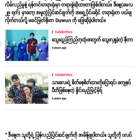
လိမ်လည်မှုနဲ့ ရန်ကင်းတရားရုံးမှာ တရားစွဲဆိုထားတာဖြစ်ပါတယ်။ ဒီနေ့(မေလ
၂၉ ရက်) မှာတော့ အမှုတွဲပြင်ဆင်ချက်ကို အရှေ့ပိုင်းခရိုင် တရားရုံးက ပယ်ချ
လိုက်တယ်လို့ မခင်မြတ်နိုးက Duwun ကို ဖြေဆိုခဲ့ပါတယ်။
Celebrities
သွေးရည်ကြည်ကုထုံးအတွက် သွေးလှူခဲ့တဲ့ နီတာ
6 years ago
Celebrities
သားလေးရဲ့ စိတ်နေစိတ်ထားကိုပြောရင်း ကျေနပ်
ပီတိဖြစ်နေတဲ့ နှိုင်းယှဉ်မြင့်မိုရ်
6 years ago
“ ဒီနေ့က သူတို့ရဲ့ ပြန်လည်ပြင်ဆင်ချက်ကို အမိန့်ချပါတယ်။ သူတို့ကို ပလပ်