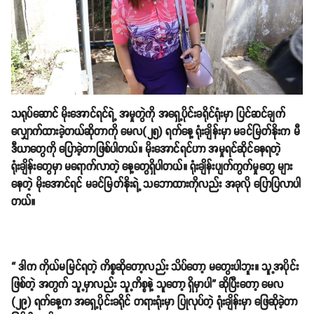
သရုပ်ဆောင် မိုးအောင်ရင်ရဲ့ အမှုတွဲကို အရှေ့ပိုင်းခရိုင်ရုံးမှာ ပြင်ဆင်ချက်
လျှောက်ထားခဲ့တယ်ဆိုတာကို မေလ(၂၅) ရက်နေ့ ရုံးချိန်းမှာ မခင်မြတ်နိုးက မီ
ဒီယာတွေကို ပြောခဲ့တာဖြစ်ပါတယ်။ မိုးအောင်ရင်ဟာ အမှုရင်ဆိုင်နေရတဲ့
ရုံးချိန်းတွေမှာ မရောက်လာတဲ့ နေ့တွေရှိပါတယ်။ ရုံးချိန်းပျက်ကွက်မှုတွေ များ
နေတဲ့ မိုးအောင်ရင် မခင်မြတ်နိုးရဲ့ သဘောထားကိုလည်း အခုလို ပြောပြလာပါ
တယ်။
“ ဒါက ကိုယ်မမြင်ရတဲ့ ကိစ္စဆိုတော့လည်း သိပ်တော့ မတွေးပါဘူး။ သူ့အပိုင်း
ဖြစ်တဲ့ အတွက် သူ့မှာလည်း သူ့ကိစ္စနဲ့ သူတော့ ရှိမှာပါ” ဆိုပြီးတော့ မေလ
(၂၉) ရက်နေ့က အရှေ့ပိုင်းခရိုင် တရားရုံးမှာ ပြုလုပ်တဲ့ ရုံးချိန်းမှာ ဖြေဆိုခဲ့တာ