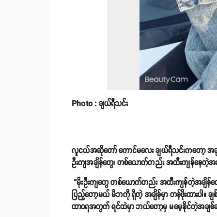
Photo : ချယ်ရီသင်း
လူငယ်အဆိုတော် ကောင်မလေး ချယ်ရီသင်းကတော့ အခုလို 
ဦးကျအချိန်တွေ၊ တစ်ယောက်တည်း အထီးကျန်နေတဲ့အချိန်
“မိုးဦးကျတွေ တစ်ယောက်တည်း အထီးကျန်တဲ့အချိန်တွ
ပြည့်တော့မယ် မိဘကို ရှိတဲ့ အချိန်မှာ တန်ဖိုးထားပါ
ထာဝရအတွက် ရင်ထဲမှာ ဘယ်တော့မှ မမေ့နိုင်တဲ့အချစ်