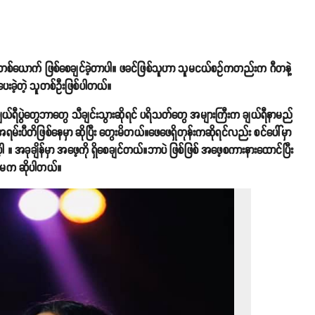
ာ်တစ်ယောက် ဖြစ်စေချင်ခဲ့တာပါ။ ဖခင်ဖြစ်သူဟာ သူမငယ်စဥ်ကတည်းက ဂီတနဲ့
ေးခဲ့တဲ့ သူတစ်ဦးဖြစ်ပါတယ်။
ယ်ရီပွဲတွေဘာတွေ သီချင်းသွားဆိုရင် ပရိသတ်တွေ အများကြီးက ချယ်ရီနာမည်
ရမ်းပီတိဖြစ်နေမှာ ဆိုပြီး တွေးမိတယ်။ဖေဖေရှိတုန်းကဆိုရင်လည်း စင်ပေါ်မှာ
အခုချိန်မှာ အဖေ့ကို ရှိစေချင်တယ်။ဘာပဲ ဖြစ်ဖြစ် အဖေ့စကားနားထောင်ပြီး
 သူမက ဆိုပါတယ်။