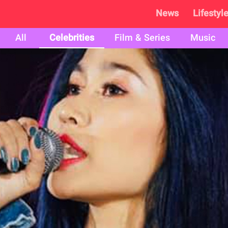
News
Lifestyl
All
Celebrities
Film & Series
Music