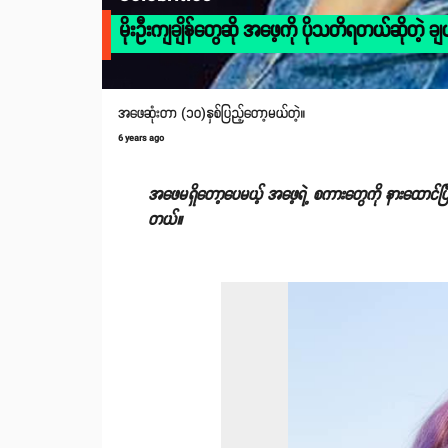
မိုးဦးကျချိန်တွေဆို အဖေ့ကို ပိုသတိရတယ်ဆိုတဲ့ ချ
အဖေဆုံးတာ (၁၀)နှစ်ပြည့်တော့မယ်တဲ့။
6 years ago
အဖေမရှိတော့ပေမယ့် အဖေ့ရဲ့ စကားတွေကို နားထောင်ပ
တယ်။