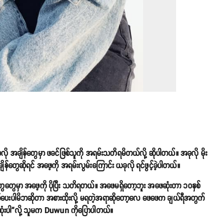
အချိန်တွေမှာ ဖခင်ဖြစ်သူကို အရမ်းသတိရမိတယ်လို့ ဆိုပါတယ်။ အခုလို မိုး
တွေဆိုရင် အဖေ့ကို အရမ်းလွမ်းကြောင်း ယခုလို ရင်ဖွင့်ခဲ့ပါတယ်။
ေတွေမှာ အဖေ့ကို ပိုပြီး သတိရတယ်။ အဖေမရှိတော့ဘူး အဖေဆုံးတာ ၁၀နှစ်
။ ချစ်ပေးပါမိဘဆိုတာ အစားထိုးလို့ မရတဲ့အရာဆိုတော့လေ ဖေဖေက ချယ်ရီအတွက်
ဆုံးပါ”လို့ သူမက Duwun ကိုပြောပါတယ်။