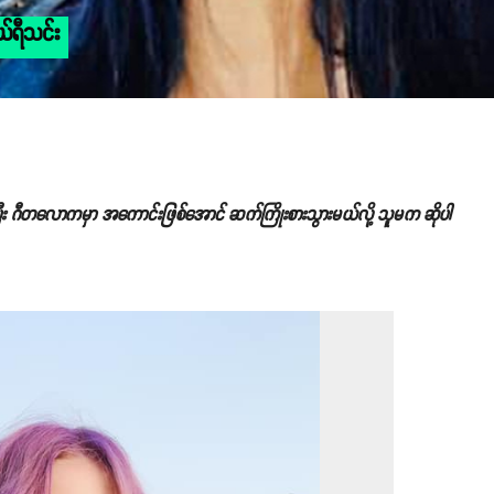
ယ်ရီသင်း
ြီး ဂီတလောကမှာ အကောင်းဖြစ်အောင် ဆက်ကြိုးစားသွားမယ်လို့ သူမက ဆိုပါ