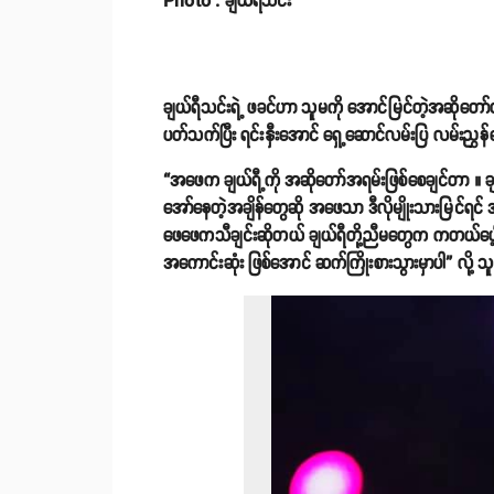
Photo : ချယ်ရီသင်း
ချယ်ရီသင်းရဲ့ ဖခင်ဟာ သူမကို အောင်မြင်တဲ့အဆိုတေ
ပတ်သက်ပြီး ရင်းနှီးအောင် ရှေ့ဆောင်လမ်းပြ လမ်းညွှန်ပ
“အဖေက ချယ်ရီ့ကို အဆိုတော်အရမ်းဖြစ်စေချင်တာ ။ ချ
အော်နေတဲ့အချိန်တွေဆို အဖေသာ ဒီလိုမျိုးသားမြင်ရင် အ
ဖေဖေကသီချင်းဆိုတယ် ချယ်ရီတို့ညီမတွေက ကတယ်ပေ့ါ ။ 
အကောင်းဆုံး ဖြစ်အောင် ဆက်ကြိုးစားသွားမှာပါ” လို့