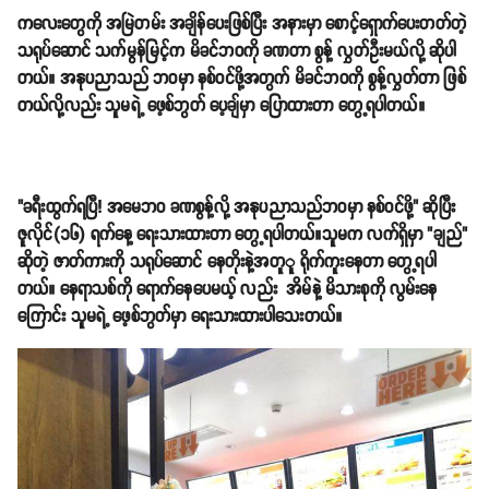
ကလေးတွေကို အမြဲတမ်း အချိန်ပေးဖြစ်ပြီး အနားမှာ စောင့်ရှောက်ပေးတတ်တဲ့
သရုပ်ဆောင် သက်မွန်မြင့်က မိခင်ဘဝကို ခဏတာ စွန့် လွှတ်ဦးမယ်လို့ ဆိုပါ
တယ်။ အနုပညာသည် ဘဝမှာ နစ်ဝင်ဖို့အတွက် မိခင်ဘဝကို စွန့်လွှတ်တာ ဖြစ်
တယ်လို့လည်း သူမရဲ့ ဖေ့စ်ဘွတ် ပေ့ချ်မှာ ပြောထားတာ တွေ့ရပါတယ်။
"ခရီးထွက်ရပြီ! အမေဘဝ ခဏစွန့်လို့ အနုပညာသည်ဘဝမှာ နစ်ဝင်ဖို့" ဆိုပြီး
ဇူလိုင်(၁၆) ရက်နေ့ ရေးသားထားတာ တွေ့ရပါတယ်။သူမက လက်ရှိမှာ "ချည်"
ဆိုတဲ့ ဇာတ်ကားကို သရုပ်ဆောင် နေတိုးနဲ့အတူူ ရိုက်ကူးနေတာ တွေ့ရပါ
တယ်။ နေရာသစ်ကို ရောက်နေပေမယ့် လည်း အိမ်နဲ့ မိသားစုကို လွမ်းနေ
ကြောင်း သူမရဲ့ ဖေ့စ်ဘွတ်မှာ ရေးသားထားပါသေးတယ်။