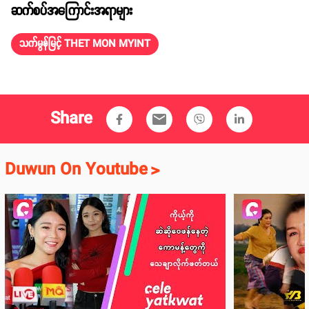
ဆက်စပ်အကြောင်းအရာများ
သက်မွန်မြင့် THET MON MYINT
Share
email
Duwun On Youtube
>