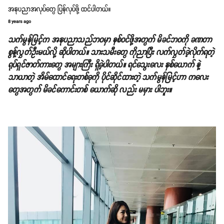
အနုပညာအလုပ်တွေ ပြန်လုပ်ဖို့ ထင်ပါတယ်။
8 years ago
သက်မွန်မြင့်က အနုပညာသည်ဘဝမှာ နစ်ဝင်ဖို့အတွက် မိခင်ဘဝကို ခဏတာ
စွန့်လွှတ်ဦးမယ်လို့ ဆိုပါတယ်။ သားသမီးတွေ ကိုညာပြီး လက်လွှတ်ခဲ့လိုက်ရတဲ့
ရုပ်ရှင်ဇာတ်ကားတွေ အများကြီး ရှိခဲ့ပါတယ်။ ရင်သွေးလေး နှစ်ယောက် နဲ့
သာယာတဲ့ အိမ်ထောင်ရေးတစ်ခုကို ပိုင်ဆိုင်ထားတဲ့ သက်မွန်မြင့်ဟာ ကလေး
တွေအတွက် မိခင်ကောင်းတစ် ယောက်ဆို လည်း မမှား ပါဘူး။