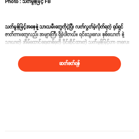
Photo : သက်မွန်မြင့် FB
သက်မွန်မြင့်အနေနဲ့ သားသမီးတွေကိုငဲ့ပြီး လက်လွှတ်ခဲ့လိုက်ရတဲ့ ရုပ်ရှင်
ဇာတ်ကားတွေလည်း အများကြီး ရှိခဲ့ပါတယ်။ ရင်သွေးလေး နှစ်ယောက် နဲ့
သာယာတဲ့ အိမ်ထောင်ရေးတစ်ခုကို ပိုင်ဆိုင်ထားတဲ့ သက်မွန်မြင့်ဟာ ကလေး
တွေအတွက် မိခင်ကောင်းတစ် ယောက်ဆို လည်း မမှားပါဘူး။
ဆက်ဖတ်ရန်