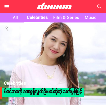
search
All
Celebrities
Film & Series
Music
arrow_back_ios
Celebrities
မိခင်ဘဝကို ခဏစွန့်လွှတ်ဦးမယ်ဆိုတဲ့ သက်မွန်မြင့်