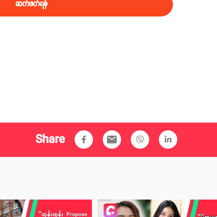
ဆက်ဖတ်ရန်
Share
email