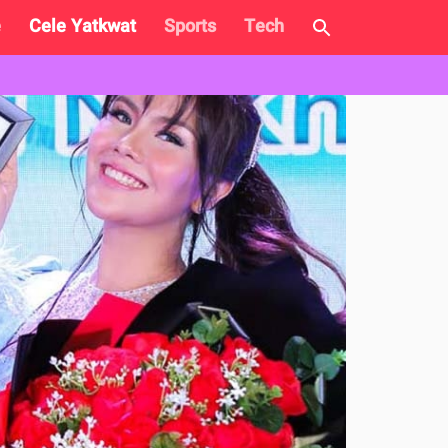
e
Cele Yatkwat
Sports
Tech