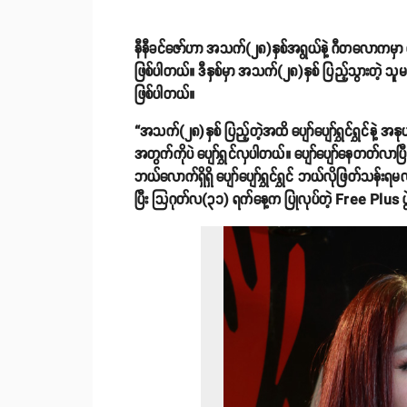
နီနီခင်ဇော်ဟာ အသက်(၂၈)နှစ်အရွယ်နဲ့ ဂီတလောကမှာ အော
ဖြစ်ပါတယ်။ ဒီနှစ်မှာ အသက်(၂၈)နှစ် ပြည့်သွားတဲ့ သူ
ဖြစ်ပါတယ်။
“အသက်(၂၈)နှစ် ပြည့်တဲ့အထိ ပျော်ပျော်ရွှင်ရွှင်နဲ့
အတွက်ကိုပဲ ပျော်ရွှင်လှပါတယ်။ ပျော်ပျော်နေတတ်လာပြ
ဘယ်လောက်ရှိရှိ ပျော်ပျော်ရွှင်ရွှင် ဘယ်လိုဖြတ်သန်းရ
ပြီး သြဂုတ်လ(၃၁) ရက်နေ့က ပြုလုပ်တဲ့ Free Plus ပွဲ