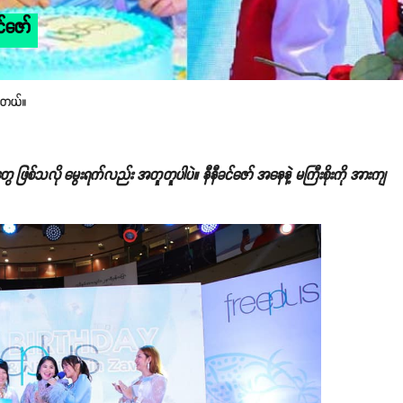
င်ဇော်
ေးတယ်။
ွေ ဖြစ်သလို မွေးရက်လည်း အတူတူပါပဲ။ နီနီခင်ဇော် အနေနဲ့ မကြီးစိုးကို အားကျ