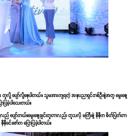
ျင်း တူလို့ ပျော်လို့နေပါတယ်။ သူမအားကျရတဲ့ အနုပညာရှင်တစ်ဦးနဲ့အတူ မွေးနေ့
ြောပြခဲ့ပါသေးတယ်။
့လည် ပျော်တယ်။မွေးနေ့ချင်းတူတာလည်း တူသလို မကြီးနဲ့ နီနီက စိတ်ပြတ်တာ
နီနီခင်ဇော်က ပြောပြခဲ့ပါတယ်။