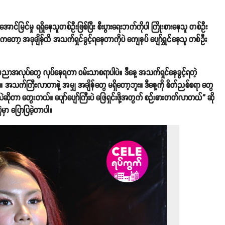
င်မြင်မှု ရရှိနေသူတစ်ဦးဖြစ်ပြီး စီးပွားရေးဘက်ကိုပါ ကြိုးစားနေသူ တစ်ဦး
မကတော့ အခုချိန်ထိ အသက်ရှင်ခွင့်ရနေတာကိုပဲ ကျေနပ် ပျော်ရွှင်နေသူ တစ်ဦး
 အနုပညာအလုပ်တွေ လုပ်နေရတာ ဝမ်းသာစရာပါပဲ။ ဒီနေ့ အသက်ရှင်နေခွင့်ရတဲ့
ီ။ အသက်ကြီးလာတာနဲ့ အမျှ အချိန်တွေ မရှိတော့ဘူး။ ဒီနေ့ကို စိတ်ညစ်စရာ တွေ
မလဲဆိုတာ တွေးတယ်။ ပျော်ပျော်ကြီးပဲ ဖြေရှင်းဖို့အတွက် စဉ်းစားတတ်လာတယ်” ဆို
မှာ ပြောပြခဲ့တာပါ။