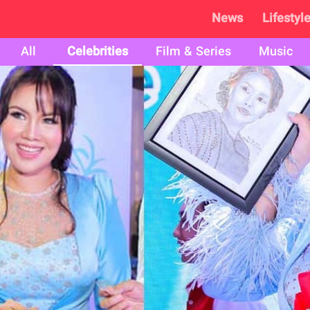
News
Lifestyl
All
Celebrities
Film & Series
Music