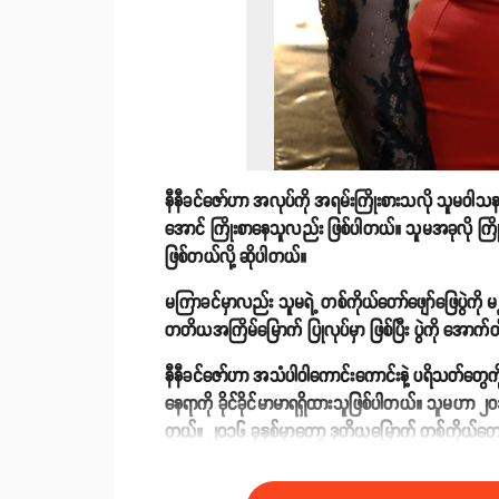
နီနီခင်ဇော်ဟာ အလုပ်ကို အရမ်းကြိုးစားသလို သူမဝ
အောင် ကြိုးစာနေသူလည်း ဖြစ်ပါတယ်။ သူမအခုလို ကြိုး
ဖြစ်တယ်လို့ ဆိုပါတယ်။
မကြာခင်မှာလည်း သူမရဲ့ တစ်ကိုယ်တော်ဖျော်ဖြေပွဲကို မ
တတိယအကြိမ်မြောက် ပြုလုပ်မှာ ဖြစ်ပြီး ပွဲကို အောက်
နီနီခင်ဇော်ဟာ အသံပါဝါကောင်းကောင်းနဲ့ ပရိသတ်တွေကိ
နေရာကို ခိုင်ခိုင်မာမာရရှိထားသူဖြစ်ပါတယ်။ သူမဟာ ၂၀၁
တယ်။ ၂၀၁၆ ခုနှစ်မှာတော့ ဒုတိယမြောက် တစ်ကိုယ်တော
၂၀၁၇ ခုနှစ်မှာတော့ ‘’U’’ ဆိုတဲ့ တစ်ကိုယ်တော်တေးစီးရီ