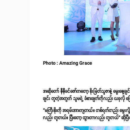
Photo : Amazing Grace
အဆိုတော် နီနီခင်ဇော်ကတော့ စိုးမြတ်သူဇာနဲ့ မွေးနေ့ခ
ချင်း တူတဲ့အတွက် သူမရဲ့ ခံစားချက်ကိုလည်း ယခုလို ပ
“မကြီးစိုးကို အရမ်းအားကျတယ်။ တစ်ရက်တည်း မွေးလို
လည်း တူတယ်။ ပြီးတော့ ထွားတာလည်း တူတယ်” ဆိုပြီး 