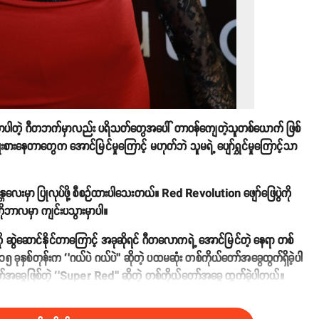
ါသနာပါတဲ့ ဂီတဘက်မှာလည်း ပရိသတ်တွေအပေါ် တာဝန်ကျေတဲ့သူတစ်ယောက် ဖြစ်
စားနေတာတွေက အောင်မြင်မှုကြောင့် မဟုတ်ဘဲ သူမရဲ့ ပျော်ရွှင်မှုကြောင့်သာ
န္တလေးမှာ ပြုလုပ်ဖို့ စီစဉ်ထားပါသေးတယ်။ Red Revolution ဖျော်ဖြေပွဲကို
တိုဘာလမှာ ကျင်းပသွားမှာပါ။
ု ဆွဲဆောင်နိုင်တာကြောင့် အခုဆိုရင် ဂီတလောကရဲ့ အောင်မြင်တဲ့ နေရာ တစ်
၅ ခုနှစ်တုန်းက ‘’ဂယ်ပဲ ဂယ်ပဲ’’ ဆိုတဲ့ ပထမဆုံး တစ်ကိုယ်တော်အခွေထွက်ရှိခဲ့ပါ
်အခွေဖြစ်တဲ့ ‘’Super Red’’ ဆိုတဲ့ တစ်ကိုယ်တော်အခွေ ထွက်ခဲ့ပါတယ်။
း ထပ်မံထွက်ရှိခဲ့ပါတယ်။