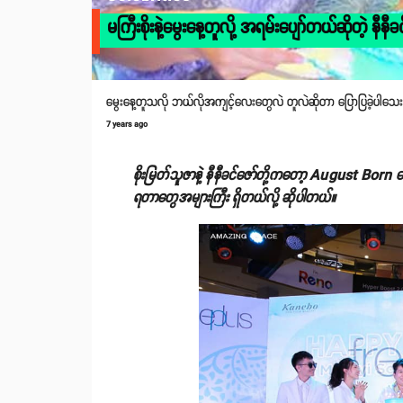
မကြီးစိုးနဲ့မွေးနေ့တူလို့ အရမ်းပျော်တယ်ဆိုတဲ့ နီနီခ
မွေးနေ့တူသလို ဘယ်လိုအကျင့်လေးတွေလဲ တူလဲဆိုတာ ပြောပြခဲ့ပါသ
7 years ago
စိုးမြတ်သူဇာနဲ့ နီနီခင်ဇော်တို့ကတော့ August Born တ
ရတာတွေအများကြီး ရှိတယ်လို့ ဆိုပါတယ်။