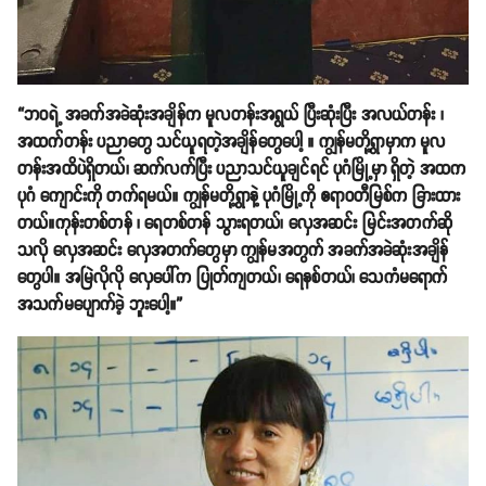
“ဘဝရဲ့ အခက်အခဲဆုံးအချိန်က မူလတန်းအရွယ် ပြီးဆုံးပြီး အလယ်တန်း ၊
အထက်တန်း ပညာတွေ သင်ယူရတဲ့အချိန်တွေပေါ့ ။ ကျွန်မတို့ရွာမှာက မူလ
တန်းအထိပဲရှိတယ်၊ ဆက်လက်ပြီး ပညာသင်ယူချင်ရင် ပုဂံမြို့မှာ ရှိတဲ့ အထက
ပုဂံ ကျောင်းကို တက်ရမယ်။ ကျွန်မတို့ရွာနဲ့ ပုဂံမြို့ကို ဧရာဝတီမြစ်က ခြားထား
တယ်။ကုန်းတစ်တန် ၊ ရေတစ်တန် သွားရတယ်၊ လှေအဆင်း မြင်းအတက်ဆို
သလို လှေအဆင်း လှေအတက်တွေမှာ ကျွန်မအတွက် အခက်အခဲဆုံးအချိန်
တွေပါ။ အမြဲလိုလို လှေပေါ်က ပြုတ်ကျတယ်၊ ရေနစ်တယ်၊ သေကံမရောက်
အသက်မပျောက်ခဲ့ ဘူးပေါ့။”