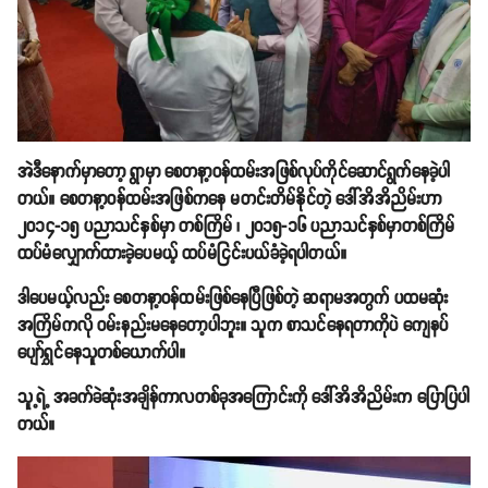
အဲဒီနောက်မှာတော့ ရွာမှာ စေတနာ့ဝန်ထမ်းအဖြစ်လုပ်ကိုင်ဆောင်ရွက်နေခဲ့ပါ
တယ်။ စေတနာ့ဝန်ထမ်းအဖြစ်ကနေ မတင်းတိမ်နိုင်တဲ့ ဒေါ်အိအိညိမ်းဟာ
၂၀၁၄-၁၅ ပညာသင်နှစ်မှာ တစ်ကြိမ် ၊ ၂၀၁၅-၁၆ ပညာသင်နှစ်မှာတစ်ကြိမ်
ထပ်မံလျှောက်ထားခဲ့ပေမယ့် ထပ်မံငြင်းပယ်ခံခဲ့ရပါတယ်။
ဒါပေမယ့်လည်း စေတနာ့ဝန်ထမ်းဖြစ်နေပြီဖြစ်တဲ့ ဆရာမအတွက် ပထမဆုံး
အကြိမ်ကလို ဝမ်းနည်းမနေတော့ပါဘူး။ သူက စာသင်နေရတာကိုပဲ ကျေနပ်
ပျော်ရွှင်နေသူတစ်ယောက်ပါ။
သူ့ရဲ့ အခက်ခဲဆုံးအချိန်ကာလတစ်ခုအကြောင်းကို ဒေါ်အိအိညိမ်းက ပြောပြပါ
တယ်။