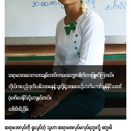
ဆရာမအလုပ်ကို ရူးသွပ်တဲ့ သူဟာ ဆရာမအလုပ်မလုပ်ရဘူးလို့ တွေးမိ