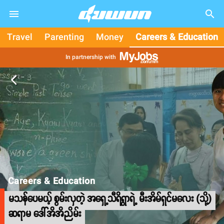
search
Travel
Parenting
Money
Careers & Education
In partnership with
arrow_back_ios
Careers & Education
မသန်ပေမယ့် စွမ်းလှတဲ့ အရှေ့သီရိရွာရဲ့ မီးအိမ်ရှင်မလေး (သို့)
ဆရာမ ဒေါ်အိအိညိမ်း