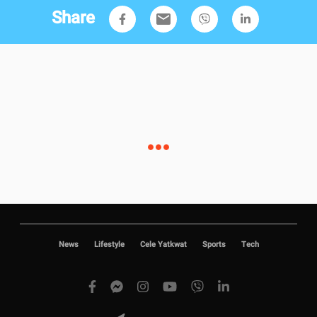
Share
email
News
Lifestyle
Cele Yatkwat
Sports
Tech