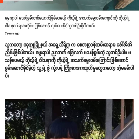
မွေးရာပါ မသန်စွမ်းတစ်ယောက်ဖြစ်ပေမယ့် ကိုယ့်ရဲ့ အသက်မွေးဝမ်းကျောင်းကို ကိုယ့်ရဲ့
ဝါသနာပါရာအတိုင်း ဖြစ်အောင် လုပ်ပေးနိုင်သူတစ်ဦးရှိပါတယ်။
7 years ago
သူကတော့ ပခုက္ကူမြို့နယ် အရှေ့သီရိရွာ က စေတနာ့ဝန်ထမ်းဆရာမ ဒေါ်အိအိ
ညိမ်းဖြစ်ပါတယ်။ မွေးရာပါ ညာဘက် ခြေလက် မသန်စွမ်းတဲ့ သူတစ်ဦးပါ။ မ
သန်ပေမယ့် ကိုယ့်ရဲ့ ဝါသနာကို ကိုယ့်ရဲ့ အသက်မွေးဝမ်းကြောင်းဖြစ်အောင်
စွမ်းဆောင်နိုင်ခဲ့တဲ့ သူ့ရဲ့ ဇွဲ လုံ့လနဲ့ ကြိုးစားအားထုတ်မှုတွေကတော့ အံ့မခမ်းပါ
ပဲ။