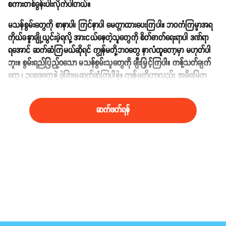
စကားတစ်ခွန်းပါးလိုက်ပါတယ်။
မသန်စွမ်းတွေကို စာနာပါ၊ ကြင်နာပါ မေတ္တာထားပေးကြပါ။ ဘဝကံကြမ္မာအရ
ကိုယ်ခန္ဓာချို့ယွင်းခဲ့ရလို့ အားငယ်နေတဲ့သူတွေကို စိတ်ဓာတ်ရေးရာပါ ဒဏ်ရာ
ရအောင် ဆက်ဆံကြမယ်ဆိုရင် ကျွန်မတို့ဘဝတွေ နာလံထူတော့မှာ မဟုတ်ပါ
ဘူး။ စွမ်းရည်ပြည့်ဝသော မသန်စွမ်းသူတွေကို ချီးမြှင့်ကြပါ။ ကန့်သတ်ချက်
တွေ ၊ ဥပဒေတွေနဲ့ ခွဲခြားမဆက်ဆံကြပါနဲ့။ ကျွန်မတို့ဟာလည်း အမိမြေက
မွေးတဲ့ အမိမြေသားသမီးများပါလို့။"
ဆက်ဖတ်ရန်