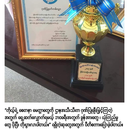
“ကိုယ့်ရဲ့ စေတနာ မေတ္တာတွေကို ဌာနအသီးသီးက ဂုဏ်ပြုချီးမြှင့်ကြတဲ့
အတွက် ရှေ့ဆက်လျှောက်ရမယ့် ဘဝခရီးအတွက် ခွန်အားတွေ ၊ ယုံကြည်မှု
တွေ ပိုပြီး တိုးပွားလာပါတယ်။” ရရှိတဲ့ဆုတွေအတွက် ပီတိစကားပြောခဲ့ပါတယ်။