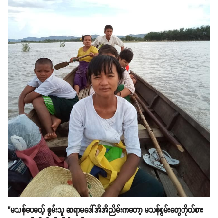
"မသန်ပေမယ့် စွမ်းသူ ဆရာမဒေါ်အိအိညိမ်းကတော့ မသန်စွမ်းတွေကိုယ်စား