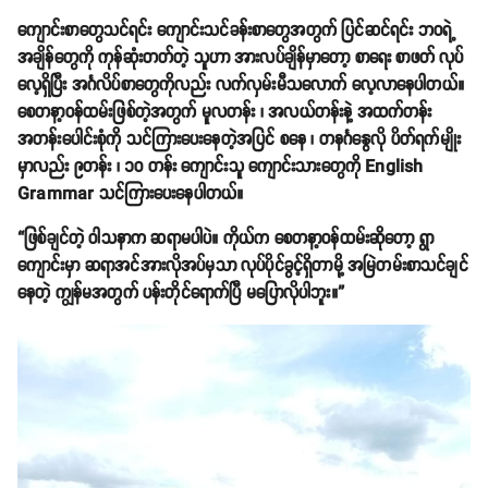
ကျောင်းစာတွေသင်ရင်း ကျောင်းသင်ခန်းစာတွေအတွက် ပြင်ဆင်ရင်း ဘဝရဲ့
အချိန်တွေကို ကုန်ဆုံးတတ်တဲ့ သူဟာ အားလပ်ချိန်မှာတော့ စာရေး စာဖတ် လုပ်
လေ့ရှိပြီး အင်္ဂလိပ်စာတွေကိုလည်း လက်လှမ်းမီသလောက် လေ့လာနေပါတယ်။
စေတနာ့ဝန်ထမ်းဖြစ်တဲ့အတွက် မူလတန်း ၊ အလယ်တန်းနဲ့ အထက်တန်း
အတန်းပေါင်းစုံကို သင်ကြားပေးနေတဲ့အပြင် စနေ ၊ တနင်္ဂနွေလို ပိတ်ရက်မျိုး
မှာလည်း ၉တန်း ၊ ၁၀ တန်း ကျောင်းသူ ကျောင်းသားတွေကို English
Grammar သင်ကြားပေးနေပါတယ်။
“ဖြစ်ချင်တဲ့ ဝါသနာက ဆရာမပါပဲ။ ကိုယ်က စေတနာ့ဝန်ထမ်းဆိုတော့ ရွာ
ကျောင်းမှာ ဆရာအင်အားလိုအပ်မှသာ လုပ်ပိုင်ခွင့်ရှိတာမို့ အမြဲတမ်းစာသင်ချင်
နေတဲ့ ကျွန်မအတွက် ပန်းတိုင်ရောက်ပြီ မပြောလိုပါဘူး။”