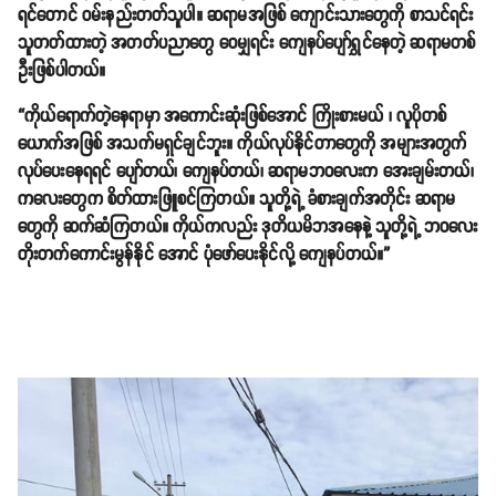
ရင်တောင် ဝမ်းနည်းတတ်သူပါ။ ဆရာမအဖြစ် ကျောင်းသားတွေကို စာသင်ရင်း
သူတတ်ထားတဲ့ အတတ်ပညာတွေ ဝေမျှရင်း ကျေနပ်ပျော်ရွှင်နေတဲ့ ဆရာမတစ်
ဦးဖြစ်ပါတယ်။
“ကိုယ်ရောက်တဲ့နေရာမှာ အကောင်းဆုံးဖြစ်အောင် ကြိုးစားမယ် ၊ လူပိုတစ်
ယောက်အဖြစ် အသက်မရှင်ချင်ဘူး။ ကိုယ်လုပ်နိုင်တာတွေကို အများအတွက်
လုပ်ပေးနေရရင် ပျော်တယ်၊ ကျေနပ်တယ်၊ ဆရာမဘဝလေးက အေးချမ်းတယ်၊
ကလေးတွေက စိတ်ထားဖြူစင်ကြတယ်။ သူတို့ရဲ့ ခံစားချက်အတိုင်း ဆရာမ
တွေကို ဆက်ဆံကြတယ်။ ကိုယ်ကလည်း ဒုတိယမိဘအနေနဲ့ သူတို့ရဲ့ ဘဝလေး
တိုးတက်ကောင်းမွန်နိုင် အောင် ပုံဖော်ပေးနိုင်လို့ ကျေနပ်တယ်။”