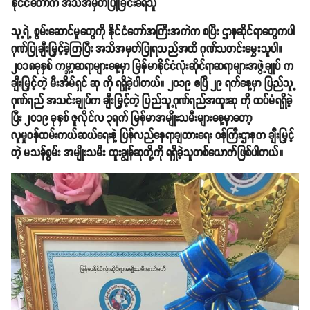
နိုင်ငံတော်က အသိအမှတ်ပြုခြင်းခံရသူ
သူ့ရဲ့ စွမ်းဆောင်မှုတွေကို နိုင်ငံတော်အကြီးအကဲက စပြီး ဌာနဆိုင်ရာတွေကပါ
ဂုဏ်ပြုချီးမြှင့်ခဲ့ကြပြီး အသိအမှတ်ပြုရသည်အထိ ဂုဏ်သတင်းမွှေးသူပါ။
၂၀၁၈ခုနှစ် ကမ္ဘာ့ဆရာများနေ့မှာ မြန်မာနိုင်ငံလုံးဆိုင်ရာဆရာများအဖွဲ့ချုပ် က
ချီးမြှင့်တဲ့ မီးအိမ်ရှင် ဆု ကို ရရှိခဲ့ပါတယ်။ ၂၀၁၉ ဧပြီ ၂၉ ရက်နေ့မှာ ပြည်သူ့
ဂုဏ်ရည် အသင်းချုပ်က ချီးမြှင့်တဲ့ ပြည်သူ့ဂုဏ်ရည်အထူးဆု ကို ထပ်မံရရှိခဲ့
ပြီး ၂၀၁၉ ခုနှစ် ဇူလိုင်လ ၃ရက် မြန်မာအမျိုးသမီးများနေ့မှာတော့
လူမှုဝန်ထမ်းကယ်ဆယ်ရေးနဲ့ ပြန်လည်နေရာချထားရေး ဝန်ကြီးဌာနက ချီးမြှင့်
တဲ့ မသန်စွမ်း အမျိုးသမီး ထူးချွန်ဆုတို့ကို ရရှိခဲ့သူတစ်ယောက်ဖြစ်ပါတယ်။