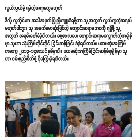
လွယ်လွယ်နဲ့ ရခဲ့တဲ့အရာတွေမဟုတ်
ဒီလို လူတိုင်းက အသိအမှတ်ပြုချီးကျူးခံရဖို့ဟာ သူ့အတွက် လွယ်ကူတဲ့အလုပ်
မဟုတ်ပါဘူး။ သူ အမက်မောဆုံးဖြစ်တဲ့ ကျောင်းဆရာမဘဝကို ရရှိဖို့ သူ့
အတွက် အရမ်းခက်ခဲခဲ့ပါတယ်။ နေ့စားလပေး ကျောင်းဆရာမလျှောက်တဲ့အချိန်
မှာ သူဟာ သုံးကြိမ်တိုင်တိုင် ငြင်းဆန်ခြင်း ခံခဲ့ရပါတယ်။ ပထမဆုံးအကြိမ်
ကတော့ ၂၀၁၃-၁၄စာသင်နှစ်မှာပါ။ ပထမဆုံးအကြိမ်ငြင်းဆန်ခံရချိန်မှာ သူ
ဟာ ဝမ်းနည်းစိတ်နဲ့ ငိုကြွေးခဲ့ရပါတယ်။