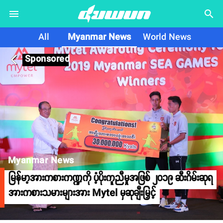
search
All
Myanmar News
World News
Sponsored
arrow_back_ios
Myanmar News
မြန်မာ့အားကစားကဏ္ဍကို ပံ့ပိုးကူညီမှုအဖြစ် ၂၀၁၉ ဆီးဂိမ်းဆုရ
အားကစားသမားများအား Mytel မှဆုချီးမြှင့်