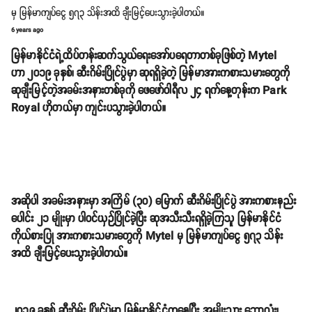
မှ မြန်မာကျပ်ငွေ ၅၇၃ သိန်းအထိ ချီးမြင့်ပေးသွားခဲ့ပါတယ်။
6 years ago
မြန်မာနိုင်ငံရဲ့ထိပ်တန်းဆက်သွယ်ရေးအော်ပရေတာတစ်ခုဖြစ်တဲ့ Mytel
ဟာ ၂၀၁၉ ခုနှစ်၊ ဆီးဂိမ်းပြိုင်ပွဲမှာ ဆုရရှိခဲ့တဲ့ မြန်မာအားကစားသမားတွေကို
ဆုချီးမြင့်တဲ့အခမ်းအနားတစ်ခုကို ဖေဖော်ဝါရီလ ၂၄ ရက်နေ့တုန်းက Park
Royal ဟိုတယ်မှာ ကျင်းပသွားခဲ့ပါတယ်။
အဆိုပါ အခမ်းအနားမှာ အကြိမ် (၃၀) မြောက် ဆီးဂိမ်းပြိုင်ပွဲ အားကစားနည်း
ပေါင်း ၂၁ မျိုးမှာ ပါဝင်ယှဉ်ပြိုင်ခဲ့ပြီး ဆုအသီးသီးရရှိခဲ့ကြသူ မြန်မာနိုင်ငံ
ကိုယ်စားပြု အားကစားသမားတွေကို Mytel မှ မြန်မာကျပ်ငွေ ၅၇၃ သိန်း
အထိ ချီးမြင့်ပေးသွားခဲ့ပါတယ်။
၂၀၁၉ ခုနှစ် ဆီးဂိမ်း ပြိုင်ပွဲမှာ မြန်မာနိုင်ငံကနေပြီး အမျိုးသား ဘောလုံး၊