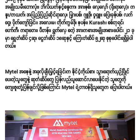
အမျိုးသမီးဘောလုံး၊ ဘိလိယက်နှင့်စနူကာ၊ အားနစ်၊ လှေလှော် (ရိုးရာလှေ)၊ က
နူး/ကယက်၊ အပြည်ပြည်ဆိုင်ရာလှေ၊ မြှားပစ်၊ ဂျူဒို၊ ဝူရှူး၊ ပြေးခုန်ပစ်၊ လက်
ဝှေ့၊ ပိုက်ကျော်ခြင်း၊ အလေးမ၊ တိုက်ကွမ်ဒို၊ နပန်း၊ Kurash၊ စစ်တုရင်၊
ဟော်ကီ၊ ကရာတေး၊ ပီတန်း၊ ရွက်လှေ စတဲ့ အားကစားအမျိုးအစားပေါင်း ၂၁ ခု
မှာ ရွှေတံဆိပ် ၄ဆု၊ ငွေတံဆိပ် ၁၈ဆုနှင့် ကြေးတံဆိပ် ၅၂ဆု စုစုပေါင်းရရှိခဲ့ပါ
တယ်။
Mytel အနေနဲ့ အခုလိုချီးမြှင့်ရခြင်းက နိုင်ငံ့ကိုယ်စား သွားရောက်ယှဉ်ပြိုင်
ပေးတဲ့သူတွေနဲ့ ဆုတံဆိပ်တွေ ပြန်လည်ယူဆောင်လာပေးနိုင်တဲ့ သူတွေကို
ကျေးဇူးတုံ့ပြန်ချင်လို့ဖြစ်ကြောင်း Mytel ရဲ့တာဝန်ရှိသူတွေက ပြောပါတယ်။