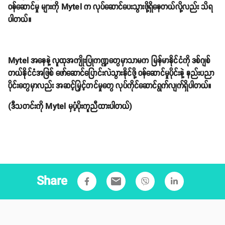
ဝန်ဆောင်မှု များကို Mytel က လုပ်ဆောင်ပေးသွားဖို့ရှိနေတယ်လို့လည်း သိရ
ပါတယ်။
Mytel အနေနဲ့ လူထုအကျိုးပြုကဏ္ဍတွေမှာသာမက မြန်မာနိုင်ငံကို ဒစ်ဂျစ်
တယ်နိုင်ငံအဖြစ် ဖော်ဆောင်ပြောင်းလဲသွားနိုင်ဖို့ ဝန်ဆောင်မှုပိုင်းနဲ့ နည်းပညာ
ပိုင်းတွေမှာလည်း အဆင့်မြှင့်တင်မှုတွေ လုပ်ကိုင်ဆောင်ရွက်လျက်ရှိပါတယ်။
(ဒီသတင်းကို Mytel မှပံ့ပိုးကူညီထားပါတယ်)
Share
email