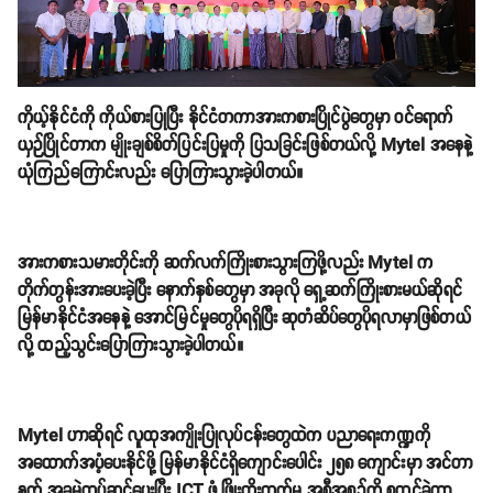
ကိုယ့်နိုင်ငံကို ကိုယ်စားပြုပြီး နိုင်ငံတကာအားကစားပြိုင်ပွဲတွေမှာ ဝင်ရောက်
ယှဉ်ပြိုင်တာက မျိုးချစ်စိတ်ပြင်းပြမှုကို ပြသခြင်းဖြစ်တယ်လို့ Mytel အနေနဲ့
ယုံကြည်ကြောင်းလည်း ပြောကြားသွားခဲ့ပါတယ်။
အားကစားသမားတိုင်းကို ဆက်လက်ကြိုးစားသွားကြဖို့လည်း Mytel က
တိုက်တွန်းအားပေးခဲ့ပြီး နောက်နှစ်တွေမှာ အခုလို ရှေ့ဆက်ကြိုးစားမယ်ဆိုရင်
မြန်မာနိုင်ငံအနေနဲ့ အောင်မြင်မှုတွေပိုရရှိပြီး ဆုတံဆိပ်တွေပိုရလာမှာဖြစ်တယ်
လို့ ထည့်သွင်းပြောကြားသွားခဲ့ပါတယ်။
Mytel ဟာဆိုရင် လူထုအကျိုးပြုလုပ်ငန်းတွေထဲက ပညာရေးကဏ္ဍကို
အထောက်အပံ့ပေးနိုင်ဖို့ မြန်မာနိုင်ငံရှိကျောင်းပေါင်း ၂၅၈ ကျောင်းမှာ အင်တာ
နက် အခမဲ့တပ်ဆင်ပေးပြီး ICT ဖွံ့ဖြိုးတိုးတက်မှု အစီအစဉ်ကို စတင်ခဲ့တာ