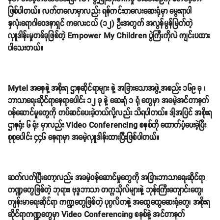
ဖြစ်ပါတယ်။ လက်တလောမှာလည်း ရန်ကင်းကလေးဆေးရုံမှာ မွေးရာပါ
နှလုံးရောဂါဝေဒနာရှင် ကလေးငယ် (၁၂) ဦးအတွက် အလွန်မွန်မြတ်တဲ့
လှူဒါန်းမှုတစ်ခုဖြစ်တဲ့ Empower My Children ပွဲကြီးကိုလဲ ကျင်းပထား
ပါသေးတယ်။
Mytel အနေနဲ့ အစိုးရ ဌာနဆိုင်ရာများ နဲ့ အခြားသောအဖွဲ့အစည်း ၁၆၉ ခု ၊
ဘာသာရေးဆိုင်ရာနေရာပေါင်း ၁၂ ခု နဲ့ ဆေးရုံ ၁ ရုံ တွေမှာ အခမဲ့အင်တာနက်
ဝန်ဆောင်မှုတွေကို တပ်ဆင်ပေးခဲ့တယ်လို့လည်း သိရပါတယ်။ ဒါ့အပြင် အစိုးရ
ဌာနရုံး ၆ ရုံး မှာလည်း Video Conferencing စနစ်ကို ထောက်ပံ့ပေးခဲ့ပြီး
စုစုပေါင်း ၄၄၆ နေရာမှာ အခမဲ့လှူဒါန်းထားပြီးဖြစ်ပါတယ်။
ဆက်လက်ပြီးတော့လည်း အခမဲ့ဝန်ဆောင်မှုတွေကို အခြားဘာသာရေးဆိုင်ရာ
ကဏ္ဍတွေဖြစ်တဲ့ ဘုရား၊ ဗုဒ္ဓဘာသာ တက္ကသိုလ်များနဲ့ ဘုန်းကြီးကျောင်းတွေ၊
ကျန်းမာရေးဆိုင်ရာ ကဏ္ဍတွေဖြစ်တဲ့ ပုဂ္ဂလိကနဲ့ အထွေထွေဆေးရုံတွေ၊ အစိုးရ
ဆိုင်ရာကဏ္ဍတွေမှာ Video Conferencing စနစ်နဲ့ အင်တာနက်