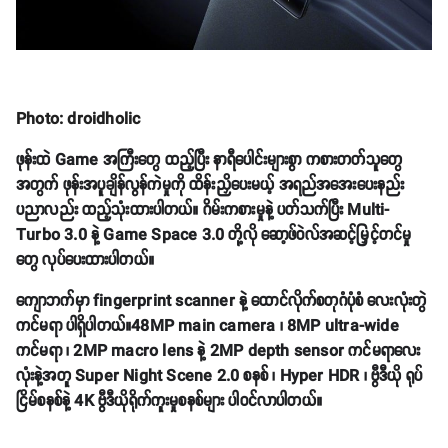
Photo: droidholic
ဖုန်းထဲ Game အကြီးတွေ ထည့်ပြီး နာရီပေါင်းများစွာ ကစားတတ်သူတွေ
အတွက် ဖုန်းအပူချိန်လွန်ကဲမှုကို ထိန်းညှိပေးမယ့် အရည်အအေးပေးနည်း
ပညာလည်း ထည့်သုံးထားပါတယ်။ ဂိမ်းကစားမှုနဲ့ ပတ်သက်ပြီး Multi-
Turbo 3.0 နဲ့ Game Space 3.0 တို့လို ဆော့ဖ်ဝဲလ်အဆင့်မြှင့်တင်မှု
တွေ လုပ်ပေးထားပါတယ်။
ကျောဘက်မှာ fingerprint scanner နဲ့ ထောင်လိုက်စတုဂံပုံစံ လေးလုံးတွဲ
ကင်မရာ ပါရှိပါတယ်။48MP main camera ၊ 8MP ultra-wide
ကင်မရာ ၊ 2MP macro lens နဲ့ 2MP depth sensor ကင်မရာလေး
လုံးနဲ့အတူ Super Night Scene 2.0 စနစ် ၊ Hyper HDR ၊ ဗွီဒီယို ရုပ်
ငြိမ်စနစ်နဲ့ 4K ဗွီဒီယိုရိုက်ကူးမှုစနစ်များ ပါဝင်လာပါတယ်။