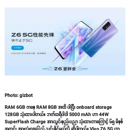
Photo: gizbot
RAM 6GB ကနေ RAM 8GB အထိ ပါပြီး onboard storage
128GB သုံးထားပါတယ်။ ဘက်ထရီပါဝါ 5000 mAh ဟာ 44W
SuperFlash Charge အားသွင်းနည်းပညာ သုံးထားတာကြောင့် ၆၅ မိနစ်
အတွင်း အားလုံးဝအပြည့် သွင်းနိုင်မယ်လို့ ဆိုပါတယ်။ Vivo Z6 5G ဟာ