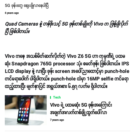
5G ဖုန်းတွေ ဈေးချိုလာနေပါပြီ
6 years ago
Quad Cameras နဲ့ တန်ဖိုးသင့် 5G ဖုန်းတစ်မျိုးကို Vivo က ဖြန့်ချိလိုက်
ပြီ ဖြစ်ပါတယ်။
Vivo ကနေ အသစ်မိတ်ဆက်လိုက်တဲ့ Vivo Z6 5G ဟာ ကုမ္ပဏီရဲ့ ပထမ
ဆုံး Snapdragon 765G processor သုံး စမတ်ဖုန်း ဖြစ်ပါတယ်။ IPS
LCD display နဲ့ လာပြီး ဖုန်း screen အပေါ်ညာထောင့်မှာ punch-hole
ကင်မရာပေါက် ပါရှိပါတယ်။ punch-hole ထဲမှာ 16MP selfie ကင်မရာ
ထည့်ထားပြီး မျက်နှာပြင် အရွယ်အစား ၆.၅၇ လက်မ ရှိပါတယ်။
Tech
Vivo ရဲ့ ပထမဆုံး 5G ဖုန်းအကြောင်း
အချက်အလက်တစ်ချို့ထွက်ပေါ်လာ
7 years ago