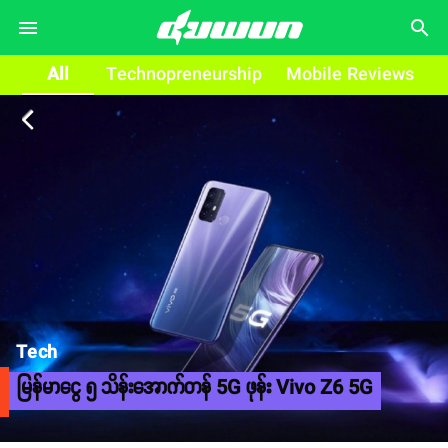
search
All
Technopreneurship
Mobile Reviews
arrow_back_ios
Tech
မြန်မာငွေ ၅ သိန်းအောက်တန် 5G ဖုန်း Vivo Z6 5G