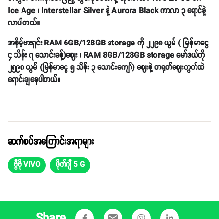
Ice Age ၊ Interstellar Silver နဲ့ Aurora Black ကာလာ ၃ ရောင်နဲ့
လာပါတယ်။
အနိမ့်ဗားရှင်း RAM 6GB/128GB storage ကို ၂၂၉၈ ယွမ် ( မြန်မာငွေ
၄ သိန်း ၇ သောင်းခန့်)ဈေး ၊ RAM 8GB/128GB storage မော်ဒယ်ကို
၂၅၉၈ ယွမ် (မြန်မာငွေ ၅ သိန်း ၃ သောင်းကျော်) ဈေးနဲ့ တရုတ်ဈေးကွက်ထဲ
ရောင်းချနေပါတယ်။
ဆက်စပ်အကြောင်းအရာများ
ဗွီဗို VIVO
ဖိုက်ဂျီ 5 G
Share
email