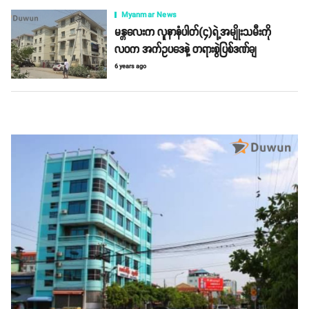
Myanmar News
မန္တလေးက လူနာနံပါတ်(၄)ရဲ့အမျိုးသမီးကို
လဝက အက်ဥပဒေနဲ့ တရားစွဲပြစ်ဒဏ်ချ
6 years ago