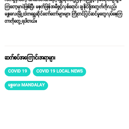
ကြတော့မှာပဲဖြစ်ပြီး မနက်ဖြန်အမီဖွင့်လှစ်ရောင်း ချနိုင်ဖို့အတွက်ကိုလည်း
မန္တလေးမြို့ထဲကရွှေဆိုင်တော်တော်များများ ကြိုတင်ပြင်ဆင်မှုတွေလုပ်နေကြ
တာကိုတွေ့ရပါတယ်။
ဆက်စပ်အကြောင်းအရာများ
COVID 19
COVID 19 LOCAL NEWS
မန္တလေး MANDALAY