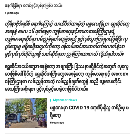
မနက်ဖြန်မှာ စတင်ဖွင့်လှစ်မှာဖြစ်ပါတယ်။
6 years ago
ကိုရိုနာဗိုင်းရပ်စ် ရောဂါကြောင့် ယာယီပိတ်ထားခဲ့တဲ့ မန္တလေးမြို့က ရွှေဆိုင်တွေ
အနေနဲ့ မေလ ၁၆ ရက်နေ့မှာ ကျန်းမာရေးနှင့်အားကစားဝန်ကြီးဌာနရဲ့
ကျန်းမာရေးဆိုင်ရာလမ်းညွှန်ချက်တွေနဲ့အညီ ဖွင့်လှစ်သွားကြရမှာပဲဖြစ်ပြီး လူ
ရှုပ်ထွေးမှု မရှိစေဖို့အတွက်ကိုတော့ ဝန်ထမ်းအင်အားထက်ဝက်လောက်နဲ့သာ
ဖွင့်လှစ်လုပ်ကိုင်သွားဖို့ သက်ဆိုင်ရာက ညွှန်ကြားထားတယ် လို့သိရပါတယ်။
ရွှေဆိုင်အငယ်တွေအနေနဲ့တော့ အများကြီး ပြဿနာမရှိနိုင်တဲ့အတွက် လူစုလူ
ဝေးဖြစ်ပေါ်နိုင်တဲ့ ရွှေဆိုင်အကြီးတွေအနေနဲ့တော့ ကျန်းမာရေးနှင့် အားကစား
ဝန်ကြီးဌာနက လမ်းညွှန်ထားတဲ့ လမ်းညွှန်ချက်တွေနဲ့ အညီ မန္တလေးတိုင်း
ဒေသကြီးအစိုးရက ဖွင့်လှစ်ခွင့်ပေးခဲ့တာဖြစ်ပါတယ်။
Myanmar News
မန္တလေးမှာ COVID 19 ရောဂါပိုးရှိသူ တစ်ဦးမှ မ
ရှိတော့
6 years ago