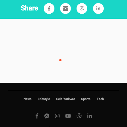
Share
email
News
Lifestyle
Cele Yatkwat
Sports
Tech