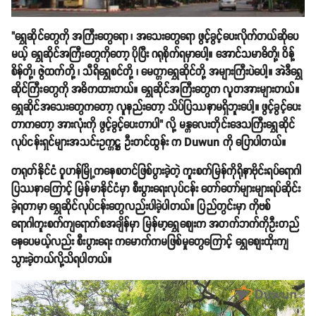
"ရွှေဆိုင်တွေကို အကြီးတွေရော ၊ အသေးတွေရော ဖွင့်ခွင့်ပေးလိုက်တယ်ဆိုပေ
မယ့် ရွှေဆိုင်အကြီးတွေကိုတော့ ပိုပြီး ဂရုစိုက်ရမှာပေါ့။ အောင်သမာဓိတို့၊ ဝိန့်
စိန်တို့၊ ဇွဲထက်တို့ ၊ သီရိရွှေစင်တို့ ၊ မေတ္တာရွှေဆိုင်တို့ အများကြီးပဲပေါ့။ အဲဒီရွှေ
ဆိုင်ကြီးတွေကို အဓိကထားတယ်။ ရွှေဆိုင်အကြီးတွေက လူတအားများတယ်။
ရွှေဆိုင်အသေးတွေကတော့ လူနည်းတော့ သိပ်ပြဿနာမရှိဘူးပေါ့။ ဖွင့်ခွင့်ပေး
တာကတော့ အားလုံးကို ဖွင့်ခွင့်ပေးတာပါ" လို့ မန္တလေးတိုင်းဒေသကြီးရွှေဆိုင်
လုပ်ငန်းရှင်များအသင်းဥက္ကဋ္ဌ ဦးတင်ထွန်း က Duwun ကို ပြောပါတယ်။
တရုတ်နိုင်ငံ ဝူဟန်မြို့ကနေစတင်ဖြစ်ပွားခဲ့တဲ့ ကူးစက်မြန်ကိုရိုနာဗိုင်းရပ်ရောဂါ
ပြဿနာကြောင့် မြန်မာနိုင်ငံမှာ စီးပွားရေးလုပ်ငန်း တော်တော်များများရပ်ဆိုင်း
ခဲ့ရတာမှာ ရွှေဆိုင်လုပ်ငန်းတွေလည်းပါခဲ့ပါတယ်။ ပြည်တွင်းမှာ ကိုဗစ်
ရောဂါကူးစက်ကျရောက်စအချိန်မှာ မြန်မာ့ရွှေစျေးက အတက်ဘက်ကိုဦးတည်
နေပေမယ့်လည်း စီးပွားရေး ကမောက်ကမဖြစ်မှုတွေကြောင့် ရွှေစျေးထိုးကျ
သွားခဲ့တယ်လို့သိရပါတယ်။