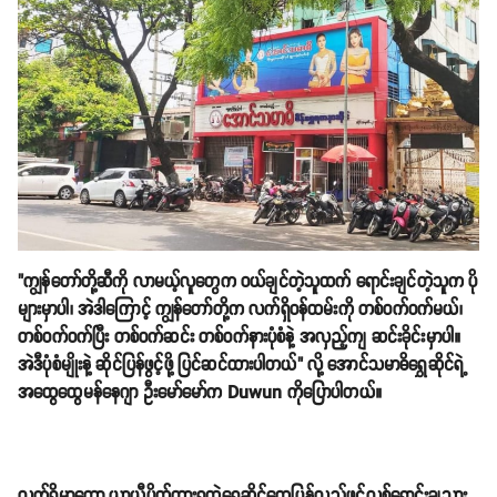
"ကျွန်တော်တို့ဆီကို လာမယ့်လူတွေက ဝယ်ချင်တဲ့သူထက် ရောင်းချင်တဲ့သူက ပို
များမှာပါ၊ အဲဒါကြောင့် ကျွန်တော်တို့က လက်ရှိဝန်ထမ်းကို တစ်ဝက်ဝက်မယ်၊
တစ်ဝက်ဝက်ပြီး တစ်ဝက်ဆင်း တစ်ဝက်နားပုံစံနဲ့ အလှည့်ကျ ဆင်းခိုင်းမှာပါ။
အဲဒီပုံစံမျိုးနဲ့ ဆိုင်ပြန်ဖွင့်ဖို့ ပြင်ဆင်ထားပါတယ်" လို့ အောင်သမာဓိရွှေဆိုင်ရဲ့
အထွေထွေမန်နေဂျာ ဦးမော်မော်က Duwun ကိုပြောပါတယ်။
လက်ရှိမှာတော့ ယာယီပိတ်ထားရတဲ့ရွှေဆိုင်တွေပြန်လည်ဖွင့်လှစ်ရောင်းချသွား