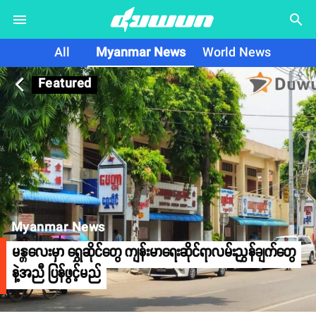
search
All
Myanmar News
World News
Featured
arrow_back_ios
Myanmar News
မန္တလေးမှာ ရွှေဆိုင်တွေ ကျန်းမာရေးဆိုင်ရာလမ်းညွှန်ချက်တွေ
နဲ့အညီ ပြန်ဖွင့်မည်