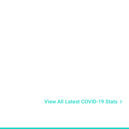
View All Latest COVID-19 Stats
keyboard_arrow_right