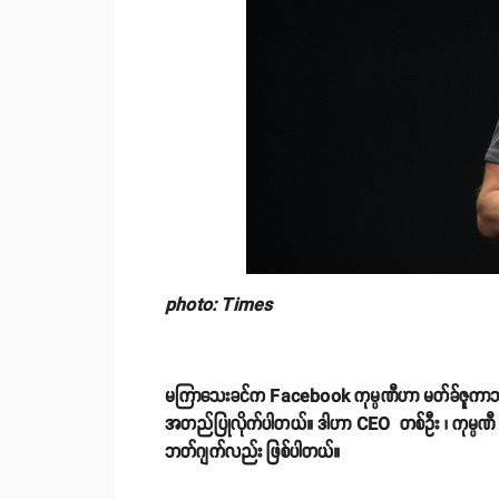
photo: Times
မကြာသေးခင်က Facebook ကုမ္ပဏီဟာ မတ်ခ်ဇူကာဘတ်နဲ့သ
အတည်ပြုလိုက်ပါတယ်။ ဒါဟာ CEO တစ်ဦး ၊ ကုမ္ပဏီ တည
ဘတ်ဂျက်လည်း ဖြစ်ပါတယ်။