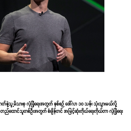
ူ့မိသားစု လုံခြုံရေးအတွက် နှစ်စဉ် ဒေါ်လာ ၁၀ သန်း သုံးသွားမယ်လို့
်ထောင်သူတစ်ဦးအတွက် စံချိန်တင် အမြင့်ဆုံးကိုယ်ရေးကိုယ်တာ လုံခြုံရေး