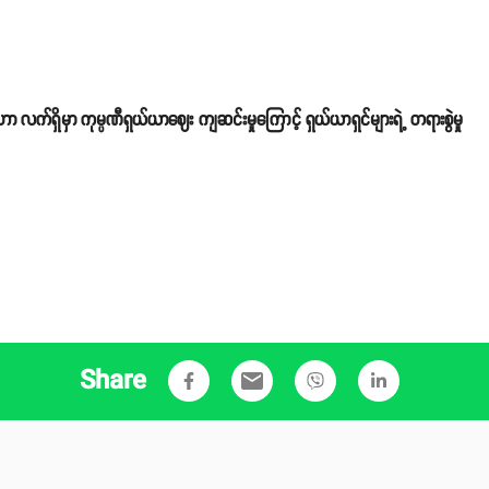
ာ လက်ရှိမှာ ကုမ္ပဏီရှယ်ယာဈေး ကျဆင်းမှုကြောင့် ရှယ်ယာရှင်များရဲ့ တရားစွဲမှု
Share
email