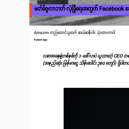
မတ်ခ်ဇူကာဘတ် လုံခြုံရေးအတွက် Facebook ဒေါ
Amazon တည်ထောင်သူထက် ဆယ်ဆနီးပါး သုံးထားတာပါ
8 years ago
လစာအနေနဲ့တစ်နှစ်ကို ၁ ဒေါ်လာပဲ ယူထားတဲ့ CEO 
(အနည်းဆုံး မြန်မာငွေ သိန်းပေါင်း ၃၈၀ ကျော်) ရှိပါတ