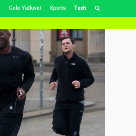
e
Cele Yatkwat
Sports
Tech