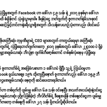
ုံခြုံမှုအတွက် Facebook ဟာ ဒေါ်လာ ၄.၉ သန်း နဲ့ ၂၀၁၇ ခုနှစ်မှာ ဒေါ်လာ
ိ စံချိန်တင် သုံးစွဲသွားမှာပါ။ ဒီရန်ပုံငွေ ဘတ်ဂျက်ကို ဇူကာဘတ်နဲ့မိသားစုဝင်
်းအောင် အဆင့်မြင့်တင်တာနဲ့ခရီးသွားဖို့အတွက် သီးသန့်လေယာဉ်သုံးတာလည်း ပါဝင်မယ်
အကြီးဆုံး ကုမ္ပဏီများရဲ့ CEO များအတွက် ကာကွယ်ရေးမှာ အကြီးဆုံး
်ရဲ့ လုံခြုံရေးဘတ်ဂျက်ကတော့ ၂၀၁၇ ခုနှစ်အတွင်း ဒေါ်လာ ၂၂၄၀၀၀ ပဲ ရှိခဲ့
ချမ်းသာဆုံး ဘီလျံနာ ဂျက်ဖ်ဘီဇော့စ်တောင် တစ်နှစ်လုံးနေမှ လုံခြုံရေး
 ဇူကာဘတ်ခ်ရဲ့ အခြေခံလစာဟာ ၁ ဒေါ်လာပဲ ရှိပြီး သူ့ရဲ့ ကြွယ်ဝမှုဟာ
ok ရှယ်ယာဈေး ၁၉% ထိုးကျပြီးနောက် ဇူကာဘတ်လည်း ဒေါ်လာ ၁၅.၉ ဘီ
နေ ဆဌမအချမ်းသာဆုံး နေရာကို ဆင်းပေးထားရပါတယ်။
စ်ရက်ကို ပျမ်းမျှ ဒေါ်လာ ၆.၈ သန်း ဝင်နေပြီး အသက်အငယ်ဆုံးနဲ့ဝင်ငွေ
သာဆုံး ပုဂ္ဂိုလ်ဖြစ်ခဲ့တဲ့ ဘီလ်ဂိတ်စ်ရဲ့ ဒီနေ့အချိန် တစ်နေ့ဝင်ငွေဟာ ပျမ်းမျှ
ကတော့ တစ်နေ့ကို ဒေါ်လာ ၂.၇ သန်း ရှိတယ်လို့ဆိုပါတယ်။