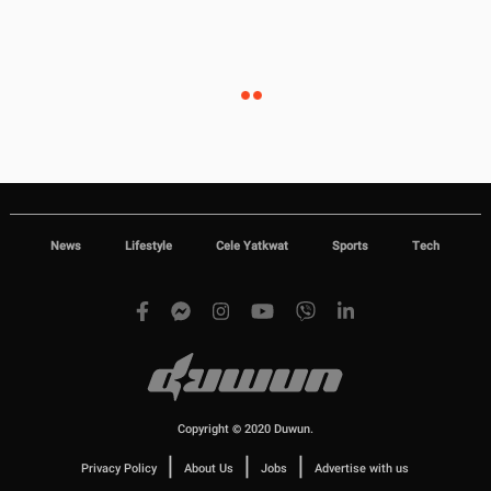
News
Lifestyle
Cele Yatkwat
Sports
Tech
Copyright © 2020 Duwun.
|
|
|
Privacy Policy
About Us
Jobs
Advertise with us