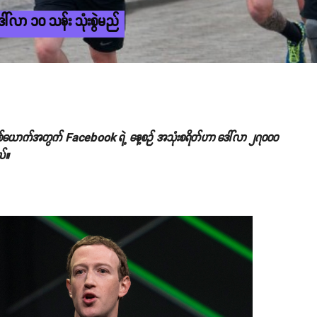
်လာ ၁၀ သန်း သုံးစွဲမည်
တစ်ယောက်အတွက် Facebook ရဲ့ နေ့စဉ် အသုံးစရိတ်ဟာ ဒေါ်လာ ၂၇၀၀၀
ယ်။