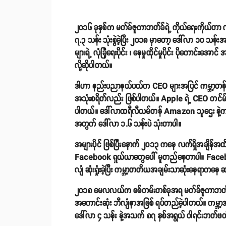
၂၀၁၆ ခုနှစ်က မတ်ခ်ဇူကာဘတ်ခ်ရဲ့ ကိုယ်ရေးကိုယ်တာ လ
၇.၃ သန်း သုံးစွဲခဲ့ပြီး ၂၀၁၈ မှာတော့ ဒေါ်လာ ၁၀ သန်းအထ
များရဲ့ လုံခြုံရေးပိုင်း ၊ နေမှုထိုင်မှုပိုင်း ပိုကောင
လို့ဆိုပါတယ်။
ဒါဟာ နည်းပညာနယ်ပယ်က CEO များအပြင် ကမ္ဘာ့တန်ဖိုး
အသုံးစရိတ်လည်း ဖြစ်ပါတယ်။ Apple ရဲ့ CEO တင်မ်ကွတ
ပါတယ်။ ဒေါ်လာထရီလီယမ်တန် Amazon သူဌေး နဲ့ကမ္ဘာ့အ
အတွက် ဒေါ်လာ ၁.၆ သန်းပဲ သုံးတာပါ။
အများပိုင် ဖြစ်ပြီးနောက် ၂၀၁၃ ကနေ လက်ရှိအချိန်အထိ
Facebook ရှယ်ယာတွေပေါ် မူတည်နေတာပါ။ Facebo
လျံ ဆုံးရှုံးခဲ့ပြီး ကမ္ဘာ့တတိယအချမ်းသာဆုံးနေရာက
၂၀၁၈ မေလလယ်က စစ်တမ်းတစ်ခုအရ မတ်ခ်ဇူကာဘတ်ဟာ တ
အကောင်းဆုံး ဘီလျံနာအဖြစ် ရပ်တည်ခဲ့ပါတယ်။ ကမ္ဘာ့အချမ်း
ဒေါ်လာ ၄ သန်း နဲ့အသက် ၈၇ နှစ်အရွယ် ဝါရင်းဘတ်ဖတ်