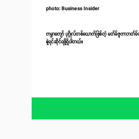
photo: Business Insider
ကမ္ဘာကျော် ပုဂ္ဂိုလ်တစ်ယောက်ဖြစ်တဲ့ မတ်ခ်ဇူကာဘတ်ခ်ဟ
နဲ့ရင်ဆိုင်ရဖို့ရှိပါတယ်။