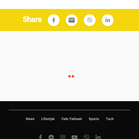
Share
email
News
Lifestyle
Cele Yatkwat
Sports
Tech