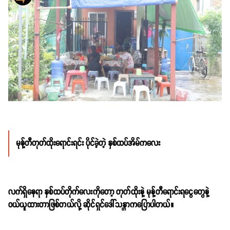
မုန့်တီတုတ်ထိုးရောင်းရင်း ပိုင်ခဲ့တဲ့ နှစ်ထပ်အိမ်ကလေး
လက်ရှိနေရာ နှစ်ထပ်တိုက်လေးကိုတော့ တုတ်ထိုးနဲ့ မုန့်တီရောင်းရငွေတွေနဲ့
ဝယ်ယူထားတာဖြစ်တယ်လို့ ဆိုင်ရှင်ဒေါ်သန္တာကပြောပါတယ်။