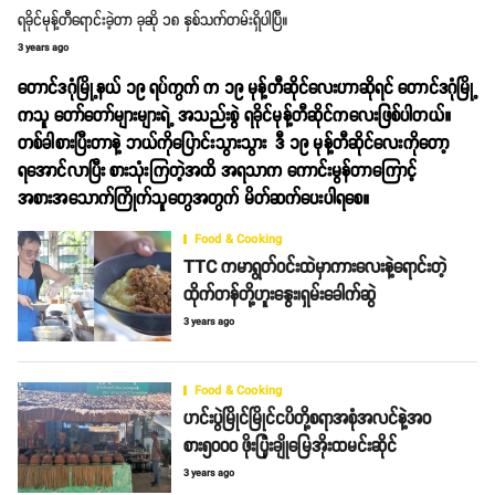
ရခိုင်မုန့်တီရောင်းခဲ့တာ ခုဆို ၁၈ နှစ်သက်တမ်းရှိပါပြီ။
3 years ago
တောင်ဒဂုံမြို့နယ် ၁၉ ရပ်ကွက် က ၁၉ မုန့်တီဆိုင်လေးဟာဆိုရင် တောင်ဒဂုံမြို့
ကသူ တော်တော်များများရဲ့ အသည်းစွဲ ရခိုင်မုန့်တီဆိုင်ကလေးဖြစ်ပါတယ်။
တစ်ခါစားပြီးတာနဲ့ ဘယ်ကိုပြောင်းသွားသွား ဒီ ၁၉ မုန့်တီဆိုင်လေးကိုတော့
ရအောင်လာပြီး စားသုံးကြတဲ့အထိ အရသာက ကောင်းမွန်တာကြောင့်
အစားအသောက်ကြိုက်သူတွေအတွက် မိတ်ဆက်ပေးပါရစေ။
Food & Cooking
TTC ကမာရွတ်ဝင်းထဲမှာကားလေးနဲ့ရောင်းတဲ့
ထိုက်တန်တို့ဟူးနွေး၊ရှမ်းခေါက်ဆွဲ
3 years ago
Food & Cooking
ဟင်းပွဲမြိုင်မြိုင်ငပိတို့စရာအစုံအလင်နဲ့အဝ
စား၅၀၀၀ ဖိုးပြုံးချိုမြေအိုးထမင်းဆိုင်
3 years ago