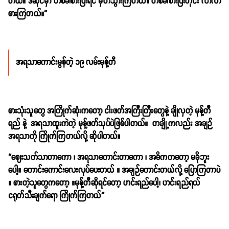
တယ်။ ဒီဆိုင်မှာ တစ်ခါစားပြီးရင် မှတ်သွားကြတယ်။ တစ်ခါစားပြီးတိုင်း လာလာ
စားကြတယ်။”
အရသာကောင်းမွန်တဲ့ ၁၉ လမ်းမုန့်တီ
စားသုံးသူတွေ အကြိုက်ဆုံးကတော့ ငါးဖတ်အကြီးကြီးတွေနဲ့ ချိုလှတဲ့ မုန့်တီ
ရည် နဲ့ အရသာထူးကဲတဲ့ မုန့်ဖတ်သုပ်ပဲဖြစ်ပါတယ်။ တချို့ကလည်း အချဉ်
အရသာကို ကြိုက်ကြတယ်လို့ ဆိုပါတယ်။
“ဈေးသက်သာတာကော ၊ အရသာကောင်းတာကော ၊ အဓိကကတော့ မခိုဘူး
ပေါ့။ ကောင်းကောင်းလေးလုပ်ပေးတယ် ။ အချဉ်ကောင်းတယ်လို့ ပြောကြတာပဲ
။ စားတဲ့သူတွေကတော့ ။မုန့်တီဆိုရင်တော့ ဟင်းရည်ပေါ့၊ ဟင်းရည်ရယ်
ငရုတ်သီးချက်ရော ကြိုက်ကြတယ်”