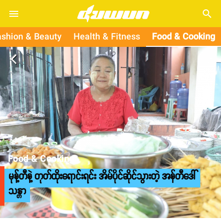
search
ashion & Beauty
Health & Fitness
Food & Cooking
arrow_back_ios
Food & Cooking
မုန့်တီနဲ့ တုတ်ထိုးရောင်းရင်း အိမ်ပိုင်ဆိုင်သွားတဲ့ အန်တီဒေါ်
သန္တာ