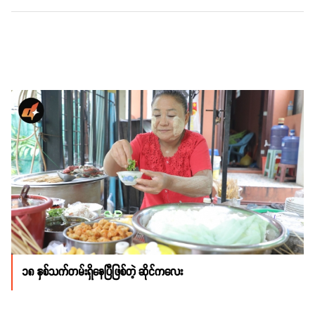
၁၈ နှစ်သက်တမ်းရှိနေပြီဖြစ်တဲ့ ဆိုင်ကလေး