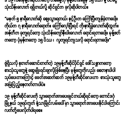
ဒီ ၁၉ လမ်းမုန့်တီဆိုင်ကတော့ တစ်နေ့ကို မုန့်ဖတ်အချိန် ၁၅ ပိသာ နဲ့ ဝင်ငွေ
သုံးသိန်းလောက် ရရှိတယ်လို့ ဆိုင်ရှင်က ခုလိုဆိုပါတယ်။
“မနက် ၅ နာရီလောက်ဆို ဈေးသွားရတယ်၊ နင့်ဦးက ကြော်ပြီးကျန်ခဲ့တာပေါ့။
ကိုယ်က ၇ နာရီလောက်ရောက်။ ကြော်လှော်ပြီးရင် ကိုးနာရီခွဲလောက်ဆိုထွက်။
အန်တီက ခုကျရင်တော့ သုံးသိန်းကျော်နီးပါးလောက် ရောင်းရတာပေါ့။ မုန့်ဖတ်
ကတော့ ပုံမှန်ကတော့ ၁၅ ပိဿ ၊ လူကျရင်ကျသလို ရောင်းရတာပေါ့။”
ဇွဲရှိသလို စုတတ်ဆောင်းတတ်တဲ့ ၁၉မုန့်တီဆိုင်ပိုင်ရှင် ဒေါ်သန္တာကတော့
စားသုံးသူတွေနဲ့ ဆွေမျိုးရင်းချာလိုဖြစ်နေပြီး မုန့်တွေကိုလည်း စေတနာပါပါ
သုပ်ပေးတာကြောင့် ခေတ်အဆက်ဆက် ၁၉မုန့်တီဆိုင်လေးဟာ စားသုံးသူတွေ
အမြဲပြည့်နေတတ်တာပါပဲ။
၁၉ မုန့်တီဆိုင်လေးကို သွားရောက်အားပေးချင်တယ်ဆိုရင်တော့ တောင်ဒဂုံ
မြို့နယ်
၁၉ရပ်ကွက် နံ့သာမြိုင်လမ်းပေါ်မှာ သွားရောက်အားပေးနိုင်ပါကြောင်း
လက်တို့ပေးလိုက်ပါရစေ။