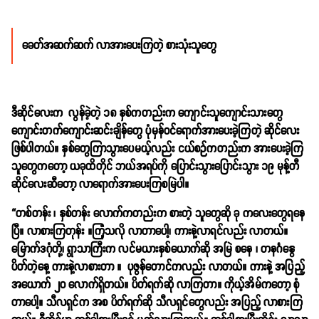
ခေတ်အဆက်ဆက် လာအားပေးကြတဲ့ စားသုံးသူတွေ
ဒီဆိုင်လေးက လွန်ခဲ့တဲ့ ၁၈ နှစ်ကတည်းက ကျောင်းသူကျောင်းသားတွေ
ကျောင်းတက်ကျောင်းဆင်းချိန်တွေ ပုံမှန်ဝင်ရောက်အားပေးခဲ့ကြတဲ့ ဆိုင်လေး
ဖြစ်ပါတယ်။ နှစ်တွေကြာသွားပေမယ့်လည်း ငယ်စဉ်ကတည်းက အားပေးခဲ့ကြ
သူတွေကတော့ ယခုထိတိုင် ဘယ်အရပ်ကို ပြောင်းသွားပြောင်းသွား ၁၉ မုန့်တီ
ဆိုင်လေးဆီတော့ လာရောက်အားပေးကြစမြဲပါ။
“တစ်တန်း ၊ နှစ်တန်း လောက်ကတည်းက စားတဲ့ သူတွေဆို ခု ကလေးတွေရနေ
ပြီ။ လာစားကြတုန်း ။ကြုံသလို လာတာပေါ့၊ ကားနဲ့လာရင်လည်း လာတယ်။
မြောက်ဒဂုံတို့၊ ရွာသာကြီးက လင်မယားနှစ်ယောက်ဆို အမြဲ စနေ ၊ တနင်္ဂနွေ
ပိတ်တဲ့နေ့ ကားနဲ့လာစားတာ ။ ပုဇွန်တောင်ကလည်း လာတယ်။ ကားနဲ့ အပြည့်
အယောက် ၂၀ လောက်ရှိတယ်။ ပိတ်ရက်ဆို လာကြတာ။ ကိုယ့်အိမ်ကတော့ စုံ
တာပေါ့။ သီလရှင်က အစ ပိတ်ရက်ဆို သီလရှင်တွေလည်း အပြည့် လာစားကြ