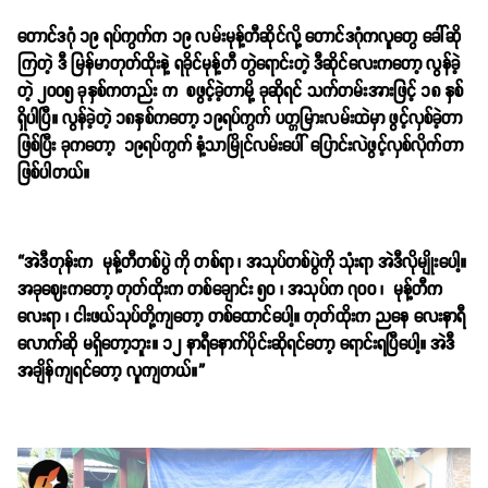
တောင်ဒဂုံ ၁၉ ရပ်ကွက်က ၁၉ လမ်းမုန့်တီဆိုင်လို့ တောင်ဒဂုံကလူတွေ ခေါ်ဆို
ကြတဲ့ ဒီ မြန်မာတုတ်ထိုးနဲ့ ရခိုင်မုန့်တီ တွဲရောင်းတဲ့ ဒီဆိုင်လေးကတော့ လွန်ခဲ့
တဲ့ ၂၀၀၅ ခုနှစ်ကတည်း က စဖွင့်ခဲ့တာမို့ ခုဆိုရင် သက်တမ်းအားဖြင့် ၁၈ နှစ်
ရှိပါပြီ။
လွန်ခဲ့တဲ့ ၁၈နှစ်ကတော့ ၁၉ရပ်ကွက် ပတ္တမြားလမ်းထဲမှာ ဖွင့်လှစ်ခဲ့တာ
ဖြစ်ပြီး ခုကတော့ ၁၉ရပ်ကွက် နံ့သာမြိုင်လမ်းပေါ် ပြောင်းလဲဖွင့်လှစ်လိုက်တာ
ဖြစ်ပါတယ်။
“
အဲဒီတုန်းက မုန့်တီတစ်ပွဲ ကို တစ်ရာ ၊ အသုပ်တစ်ပွဲကို သုံးရာ အဲဒီလိုမျိုးပေါ့။
အခုဈေးကတော့ တုတ်ထိုးက တစ်ချောင်း ၅၀ ၊ အသုပ်က ၇၀၀ ၊ မုန့်တီက
လေးရာ ၊ ငါးဖယ်သုပ်တို့ကျတော့ တစ်ထောင်ပေါ့။ တုတ်ထိုးက ညနေ လေးနာရီ
လောက်ဆို မရှိတော့ဘူး။ ၁၂ နာရီနောက်ပိုင်းဆိုရင်တော့ ရောင်းရပြီပေါ့။ အဲဒီ
အချိန်ကျရင်တော့ လူကျတယ်။”