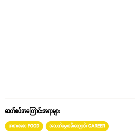
ဆက်စပ်အကြောင်းအရာများ
အစားအစာ FOOD
အသက်မွေးဝမ်းကျောင်း CAREER