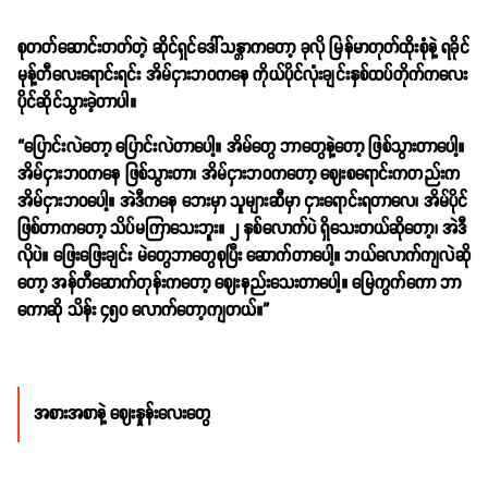
စုတတ်ဆောင်းတတ်တဲ့ ဆိုင်ရှင်ဒေါ်သန္တာကတော့ ခုလို မြန်မာတုတ်ထိုးစုံနဲ့ ရခိုင်
မုန့်တီလေးရောင်းရင်း အိမ်ငှားဘဝကနေ ကိုယ်ပိုင်လုံးချင်းနှစ်ထပ်တိုက်ကလေး
ပိုင်ဆိုင်သွားခဲ့တာပါ။
“ပြောင်းလဲတော့ ပြောင်းလဲတာပေါ့။ အိမ်တွေ ဘာတွေနဲ့တော့ ဖြစ်သွားတာပေါ့။
အိမ်ငှားဘဝကနေ ဖြစ်သွားတာ၊ အိမ်ငှားဘဝကတော့ ဈေးစရောင်းကတည်းက
အိမ်ငှားဘဝပေါ့။ အဲဒီကနေ ဘေးမှာ သူများဆီမှာ ငှားရောင်းရတာလေ၊ အိမ်ပိုင်
ဖြစ်တာကတော့ သိပ်မကြာသေးဘူး။ ၂ နှစ်လောက်ပဲ ရှိသေးတယ်ဆိုတော့၊ အဲဒီ
လိုပဲ။ ဖြေးဖြေးချင်း မဲတွေဘာတွေစုပြီး ဆောက်တာပေါ့။ ဘယ်လောက်ကျလဲဆို
တော့ အန်တီဆောက်တုန်းကတော့ ဈေးနည်းသေးတာပေါ့။ မြေကွက်ကော ဘာ
ကောဆို သိန်း ၄၅၀ လောက်တော့ကျတယ်။”
အစားအစာနဲ့ ဈေးနှုန်းလေးတွေ