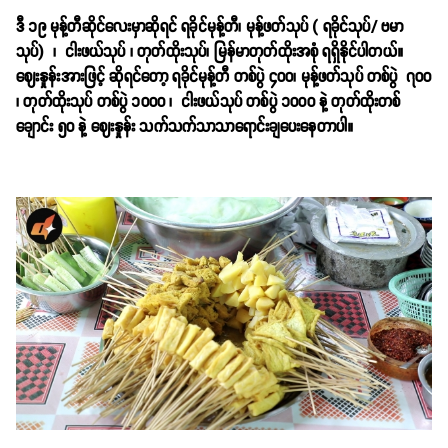
ဒီ ၁၉ မုန့်တီဆိုင်လေးမှာဆိုရင် ရခိုင်မုန့်တီ၊ မုန့်ဖတ်သုပ် ( ရခိုင်သုပ်/ ဗမာ
သုပ်) ၊ ငါးဖယ်သုပ် ၊ တုတ်ထိုးသုပ်၊ မြန်မာတုတ်ထိုးအစုံ ရရှိနိုင်ပါတယ်။
ဈေးနှုန်းအားဖြင့် ဆိုရင်တော့ ရခိုင်မုန့်တီ တစ်ပွဲ ၄၀၀၊ မုန့်ဖတ်သုပ် တစ်ပွဲ ၇၀၀
၊ တုတ်ထိုးသုပ် တစ်ပွဲ ၁၀၀၀ ၊ ငါးဖယ်သုပ် တစ်ပွဲ ၁၀၀၀ နဲ့ တုတ်ထိုးတစ်
ချောင်း ၅၀ နဲ့ ဈေးနှုန်း သက်သက်သာသာရောင်းချပေးနေတာပါ။