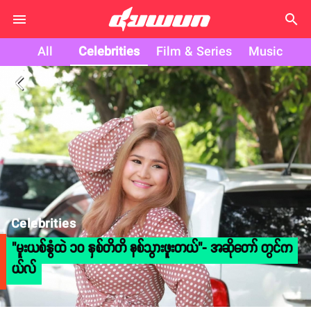
search
All
Celebrities
Film & Series
Music
arrow_back_ios
Celebrities
"မူးယစ်နွံထဲ ၁၀ နှစ်တိတိ နစ်သွားဖူးတယ်"- အဆိုတော် တွင်က
ယ်လ်