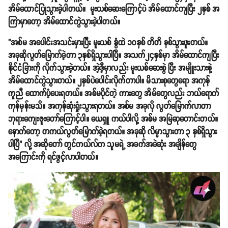
အိမ်ထောင်ပြုသွားခဲ့ပါတယ်။ မူးယစ်ဆေးကြောင့်ပဲ အိမ်ထောင်ကျပြီး ၂နှစ် အ
ကြာမှာတော့ အိမ်ထောင်ကွဲသွားခဲ့ပါတယ်။
"အစ်မ အပေါင်းအသင်းမှားပြီး မူးယစ် နွံထဲ ၁၀နှစ် တိတိ နစ်သွားဖူးတယ်။
အခုဆိုလွတ်မြောက်ခဲ့တာ ၃နှစ်ရှိသွားပါပြီ။ အသက်၂၄နှစ်မှာ အိမ်ထောင်ကျပြီး
နိုင်ငံခြားကို လိုက်သွားခဲ့တယ်။ အဲ့ဒီ့မှာလည်း မူးယစ်ဆေးစွဲ ပြီး အမျိူးသားနဲ့
အိမ်ထောင်ကွဲသွားတယ်။ ၂နှစ်ပဲပေါင်းလိုက်တာပါ။ မိသားစုတွေရော အကုန်
ကူညီ ထောက်ပံ့ပေးရတယ်။ အစ်မပိုင်တဲ့ ကားတွေ အိမ်တွေလည်း ဘယ်ရောက်
ကုန်မှန်းမသိ။ အကုန်ဆုံးရှုံးသွားရတယ်။ အစ်မ အခုလို လွတ်မြောက်လာတာ
ဘုရားကျေးဇူးတော်ကြောင့်ပါ။ ယေရှူ ကယ်ပါလို့ အစ်မ အမြဲဆုတောင်းတယ်။
နောက်တော့ တကယ်လွတ်မြောက်ခဲ့ရတယ်။ အခုဆို လိမ္မာသွားတာ ၃ နှစ်ရှိသွား
ပါပြီ" လို့ အဆိုတော် တွင်ကယ်လ်က သူမရဲ့ အခက်အခဲဆုံး အချိန်တွေ
အကြောင်းကို ရင်ဖွင့်လာပါတယ်။