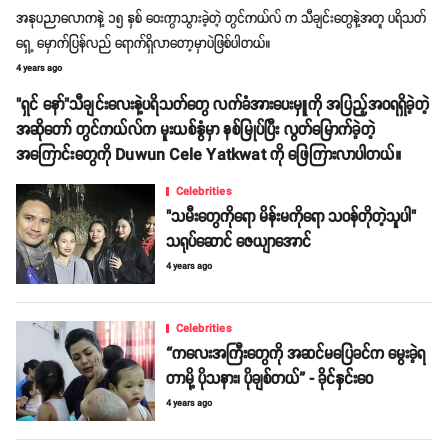
အနုပညာလောကနဲ့ ၁၅ နှစ် ဝေးကွာသွားခဲ့တဲ့ တွင်ကယ်လ် က သီချင်းတွေနဲ့အတူ ပရိသတ်
ရှေ့ မှောက်ပြန်လည် ရောက်ရှိလာတော့မှာပဲဖြစ်ပါတယ်။
4 years ago
"ရှင် နော်"သီချင်းလေးနဲ့ပရိသတ်တွေ လက်ခံအားပေးမှူကို အပြည့်အဝရရှိခဲ့တဲ့
အဆိုတော် တွင်ကယ်လ်က မူးယစ်နွံမှာ နစ်မြုပ်ပြီး လွတ်မြောက်ခဲ့တဲ့
အကြောင်းတွေကို Duwun Cele Yatkwat ကို ဖြေကြားလာပါတယ်။
Celebrities
"သမီးတွေကိုရော မိန်းမကိုရော သဝန်တိုတဲ့သူပါ"
သရုပ်ဆောင် ဇေယျာအောင်
4 years ago
Celebrities
“ကလေးအကြီးတွေကို အဆင်မပြေခင်က မွေးခဲ့ရ
တာမို့ ပိုသနား၊ ပိုချစ်တယ်” - ခိုင်နှင်းဝေ
4 years ago