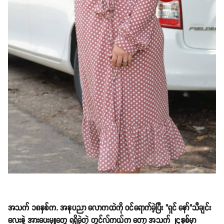
အသက် ၁၈နှစ်က. အနုပညာ လောကထဲကို ဝင်ရောက်ခဲ့ပြီး "ရှင် နော်"သီချင်း
လေးနဲ့ အားပေးမှူတွေ ရရှိခဲ့တဲ့ တွင်လ်ကယ်က တော့ အသက် ၂၄နှစ်မှာ