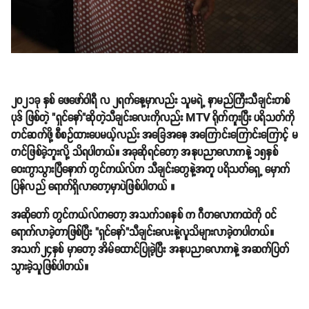
၂၀၂၁ခု နှစ် ဖေဖော်ဝါရီ လ ၂ရက်နေ့မှာလည်း သူမရဲ့ နာမည်ကြီးသီချင်းတစ်
ပုဒ် ဖြစ်တဲ့ "ရှင်နော်"ဆိုတဲ့သီချင်းလေးကိုလည်း MTV ရိုက်ကူးပြီး ပရိသတ်ကို
တင်ဆက်ဖို့ စီစဥ်ထားပေမယ့်လည်း အခြေအနေ အကြောင်းကြောင်းကြောင့် မ
တင်ဖြစ်ခဲ့ဘူးလို့ သိရပါတယ်။ အခုဆိုရင်တော့ အနုပညာလောကနဲ့ ၁၅နှစ်
ဝေးကွာသွားပြီနောက် တွင်ကယ်လ်က သီချင်းတွေနဲ့အတူ ပရိသတ်ရှေ့ မှောက်
ပြန်လည် ရောက်ရှိလာတော့မှာပဲဖြစ်ပါတယ် ။
အဆိုတော် တွင်ကယ်လ်ကတော့ အသက်၁၈နှစ် က ဂီတလောကထဲကို ဝင်
ရောက်လာခဲ့တာဖြစ်ပြီး "ရှင်နော်"သီချင်းလေးနဲ့လူသိများလာခဲ့တပါတယ်။
အသက်၂၄နှစ် မှာတော့ အိမ်ထောင်ပြုခဲ့ပြီး အနုပညာလောကနဲ့ အဆက်ပြတ်
သွားခဲ့သူဖြစ်ပါတယ်။