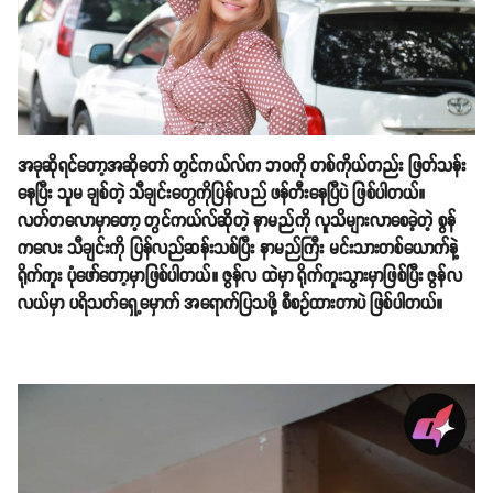
အခုဆိုရင်တော့အဆိုတော် တွင်ကယ်လ်က ဘဝကို တစ်ကိုယ်တည်း ဖြတ်သန်း
နေပြီး သူမ ချစ်တဲ့ သီချင်းတွေကိုပြန်လည် ဖန်တီးနေပြီပဲ ဖြစ်ပါတယ်။
လတ်တလောမှာတော့ တွင်ကယ်လ်ဆိုတဲ့ နာမည်ကို လူသိများ‌လာစေခဲ့တဲ့ စွန်
ကလေး သီချင်းကို ပြန်လည်ဆန်းသစ်ပြီး နာမည်ကြီး မင်းသားတစ်ယောက်နဲ့
ရိုက်ကူး ပုံဖော်တော့မှာဖြစ်ပါတယ်။ ဇွန်လ ထဲမှာ ရိုက်ကူးသွားမှာဖြစ်ပြီး ဇွန်လ
လယ်မှာ ပရိသတ်ရှေ့မှောက် အရောက်ပြသဖို့ စီစဥ်ထားတာပဲ ဖြစ်ပါတယ်။