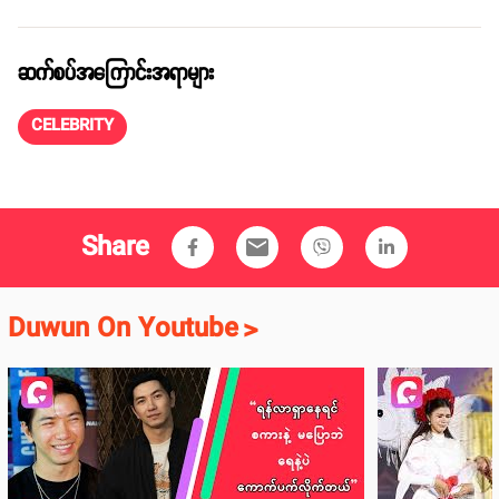
ဆက်စပ်အကြောင်းအရာများ
CELEBRITY
Share
email
Duwun On Youtube
>