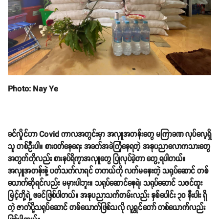
Photo: Nay Ye
ခင်လှိုင်ဟာ Covid ကာလအတွင်းမှာ အလှူအတန်းတွေ မကြာခဏ လုပ်လေ့ရှိ
သူ တစ်ဦးပါ။ စားဝတ်နေရေး အခက်အခဲကြုံနေရတဲ့ အနုပညာလောကသားတွေ
အတွက်ကိုလည်း စားနပ်ရိက္ခာအလှူတွေ ပြုလုပ်ခဲ့တာ တွေ့ရပါတယ်။
အလှူအတန်းနဲ့ ပတ်သက်လာရင် တကယ်ကို လက်မနှေးတဲ့ သရုပ်ဆောင် တစ်
ယောက်ဆိုရင်လည်း မမှားပါဘူး။ သရုပ်ဆောင်နေရဲ၊ သရုပ်ဆောင် သဇင်ထူး
မြင့်တို့ရဲ့ ဖခင်ဖြစ်ပါတယ်။ အနုပညာသက်တမ်းလည်း နှစ်ပေါင်း ၃၀ နီးပါး ရှိ
တဲ့ ဇာတ်ပို့သရုပ်ဆောင် တစ်ယောက်ဖြစ်သလို လူရွှင်တော် တစ်ယောက်လည်း