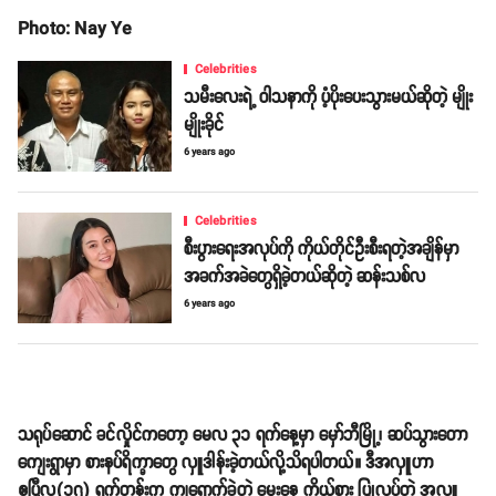
Photo: Nay Ye
Celebrities
သမီးလေးရဲ့ ဝါသနာကို ပံ့ပိုးပေးသွားမယ်ဆိုတဲ့ မျိုး
မျိုးခိုင်
6 years ago
Celebrities
စီးပွားရေးအလုပ်ကို ကိုယ်တိုင်ဦးစီးရတဲ့အချိန်မှာ
အခက်အခဲတွေရှိခဲ့တယ်ဆိုတဲ့ ဆန်းသစ်လ
6 years ago
သရုပ်ဆောင် ခင်လှိုင်ကတော့ မေလ ၃၁ ရက်နေ့မှာ မှော်ဘီမြို့၊ ဆပ်သွားတော
ကျေးရွာမှာ စားနပ်ရိက္ခာတွေ လှူဒါန်းခဲ့တယ်လို့သိရပါတယ်။ ဒီအလှူဟာ
ဧပြီလ(၁၇) ရက်တုန်းက ကျရောက်ခဲ့တဲ့ မွေးနေ့ ကိုယ်စား ပြုလုပ်တဲ့ အလှူ