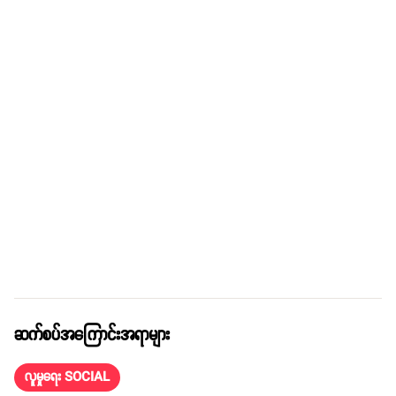
ဆက်စပ်အကြောင်းအရာများ
လူမှုရေး SOCIAL