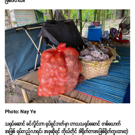
ဖြစ်ပါတယ်။
Photo: Nay Ye
သရုပ်ဆောင် ခင်လှိုင်ဟာ ရုပ်ရှင်ဘက်မှာ ဟာသသရုပ်ဆောင် တစ်ယောက်
အဖြစ် ရပ်တည်လာရင်း အခုဆိုရင် ကိုယ်တိုင် ဒါရိုက်တာအဖြစ်ရိုက်ကူးထားတဲ့