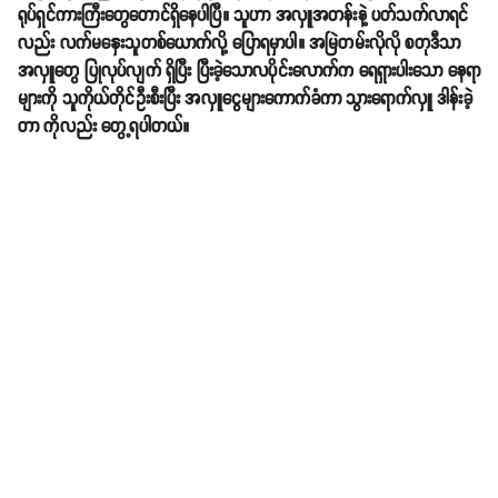
ရုပ်ရှင်ကားကြီးတွေတောင်ရှိနေပါပြီ။ သူဟာ အလှူအတန်းနဲ့ ပတ်သက်လာရင်
လည်း လက်မနှေးသူတစ်ယောက်လို့ ပြောရမှာပါ။ အမြဲတမ်းလိုလို စတုဒီသာ
အလှူတွေ ပြုလုပ်လျက် ရှိပြီး ပြီးခဲ့သောလပိုင်းလောက်က ရေရှားပါးသော နေရာ
များကို သူကိုယ်တိုင်ဦးစီးပြီး အလှူငွေများကောက်ခံကာ သွားရောက်လှူ ဒါန်းခဲ့
တာ ကိုလည်း တွေ့ရပါတယ်။