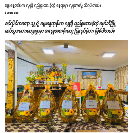
မွေးနေ့တုန်းက လှူဖို့ ရည်စူးထားခဲ့တဲ့ နေရာမှာ လှူတာလို့ သိရပါတယ်။
6 years ago
ခင်လှိုင်ကတော့ သူ့ရဲ့ မွေးနေ့တုန်းက လှူဖို့ ရည်စူးထားခဲ့တဲ့ မှော်ဘီမြို့
ဆပ်သွားတောကျေးရွာမှာ အလှူအတန်းတွေ ပြုလုပ်ခဲ့တာ ဖြစ်ပါတယ်။