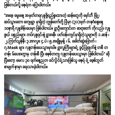
ဖြစ်တယ်လို့ နေရဲက ပြောပါတယ်။
"အဖေ့ မွေးနေ့ အမှတ်တရလှူဖို့ရည်စူးထားတဲ့ ဆန်တွေကို မှော်ဘီ မြို့၊
ဆပ်သွားတော ကျေးရွာ မှာရှိတဲ့ ကျွန်တော်တို့ ခြံမှာ (၃၁)ရက် တနင်္ဂနွေနေ့
၁၀နာရီ လှူဒါန်းပေးမှာ ဖြစ်ပါတယ်။ ရွာဦးကျောင်းက ဆရာတော် ကိုလည်း လှူ
ဖွယ် ပစ္စည်းများ ကပ်လှူရင်းနဲ့ ရွာအနီး ပတ်ဝန်းကျင်မှာရှိတဲ့သူများကို ၁.ဆန် ၊
၂.ကြက်သွန်နီ၊ ၃.အာလူး၊ ၄.ပဲ ၊ ၅.အချိူမုန့် ၊ ၆. ခေါက်ဆွဲခြောက် ၊
၇.Mask များ လှူတန်းပေးသွားမှာပါ။ ရွာလူကြီးများရဲ့ ခွင့်ပြုချက်နဲ့ တစီ တ
တန်း ၆ပေအကွာမှ တန်းစီ ပြီး စနစ်တကျ လှူတန်းပေးသွားမှာ ဖြစ်ပါတယ်" ဆို
ပြီးတော့ မေလ ၃၀ ရက်နေ့ညက ခင်လှိုင်ရဲ့သားဖြစ်သူ နေရဲ ရဲ့ ဖေ့စ်ဘွတ်
စာမျက်နှာမှာ ရေးသားခဲ့ပါတယ်။