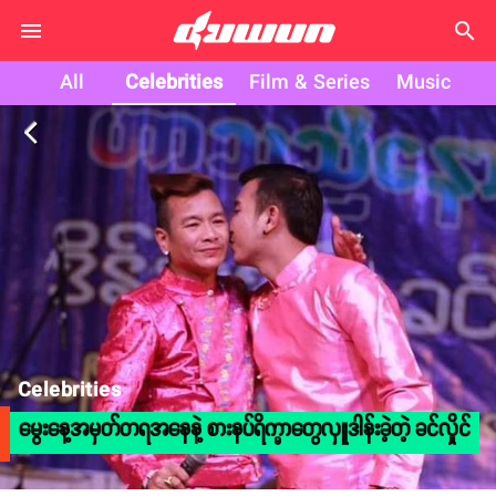
search
All
Celebrities
Film & Series
Music
arrow_back_ios
Celebrities
မွေးနေ့အမှတ်တရအနေနဲ့ စားနပ်ရိက္ခာတွေလှူဒါန်းခဲ့တဲ့ ခင်လှိုင်