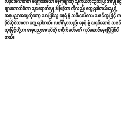
လပိုင်းလောက်က ရေရှားပါးသော နေရာများကို သူကိုယ်တိုင်ဦးစီးပြီး အလှူငွေ
များကောက်ခံကာ သွားရောက်လှူ ဒါန်းခဲ့တာ ကိုလည်း တွေ့ရပါတယ်။သူ့ရဲ့
အနုပညာအမွေကိုတော့ သားဖြစ်သူ နေရဲ နဲ့ သမီးငယ်လေး သဇင်ထူးမြင့် က
ပိုင်ဆိုင်ထားတာ တွေ့ရပါတယ်။ လက်ရှိမှာလည်း နေရဲ နဲ့ သရုပ်ဆောင် သဇင်
ထူးမြင့်တို့ဟာ အနုပညာအလုပ်ကို တစိုက်မတ်မတ် လုပ်ဆောင်နေရပြီဖြစ်ပါ
တယ်။