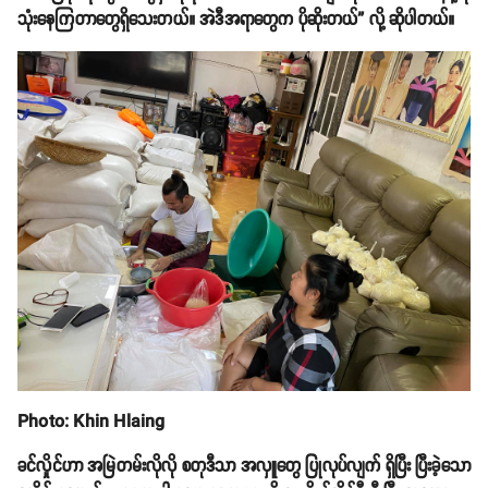
သုံးနေကြတာတွေရှိသေးတယ်။ အဲဒီအရာတွေက ပိုဆိုးတယ်” လို့ ဆိုပါတယ်။
Photo: Khin Hlaing
ခင်လှိုင်ဟာ အမြဲတမ်းလိုလို စတုဒီသာ အလှူတွေ ပြုလုပ်လျက် ရှိပြီး ပြီးခဲ့သော