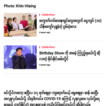
Photo: Khin Hlaing
Celebrities
ကျောက်ကပ်ဝေဒနာရှင်တွေအတွက် ငွေကျပ် (၁၀)
သိန်းကျော်လှူခဲ့တဲ့ ဂွမ်းပုံလေး
6 years ago
Celebrities
Birthday Show ကို အခမဲ့ ကြည့်ရမယ်လို့ ဆို
လာတဲ့ စိုင်းစိုင်းခမ်းလှိုင်
6 years ago
ခင်လှိုင်ကတော့ ဧပြီလ ၁၇ ရက်နေ့မှာ ကျရောက်မယ့် မွေးနေ့မှာ ဆန် ဝေပြီး
အလှူလုပ်မယ်လို့ သိရပါတယ်။ COVID-19 ကြောင့် လူစုလူဝေး လုပ်လို့မရ
ပေမယ့် တတ်နိုင်တဲ့ အလှူလေးနဲ့ ကုသိုလ်ပြုချင်တယ်လို့ ဆိုပါတယ်။