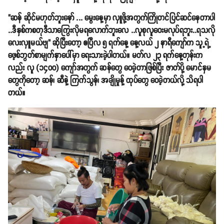
"ဆန် ဆိုင်မဟုတ်ဘူးနော် ... မွေးနေ့မှာ လှူဖို့အတွက်ကြိုတင်ပြင်ဆင်နေတာပါ
..ဒီနှစ်ကစတုဒီသာကြွေးလိုမရလောက်ဘူးလေ ..လူစုလူဝေးမလုပ်ရဘူး..ရသလို
လေးလှူမယ်ဗျ" ဆိုပြီးတော့ ဧပြီလ ၅ ရက်နေ့ နေ့လယ် ၂ နာရီကျော်က သူ့ရဲ့
ဖေ့စ်ဘွတ်စာမျက်နှာပေါ်မှာ ရေးသားခဲ့ပါတယ်။ မတ်လ ၂၃ ရက်နေ့တုန်းက
လည်း လူ (၁၄၀၀) ကျော်အတွက် ဆန်တွေ ဝေခဲ့တာဖြစ်ပြီး ဇာတ်ပို့ မောင်နှမ
တွေကိုတော့ ဆန်၊ ဆီနဲ့ ကြက်သွန်၊ အချိုမှုန့် ထုပ်တွေ ဝေခဲ့တယ်လို့ သိရပါ
တယ်။