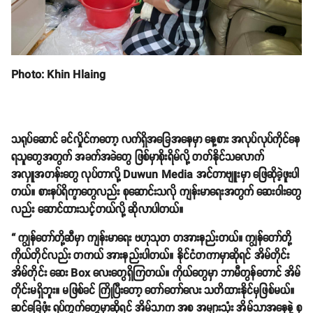
Photo: Khin Hlaing
သရုပ်ဆောင် ခင်လှိုင်ကတော့ လက်ရှိအခြေအနေမှာ နေ့စား အလုပ်လုပ်ကိုင်နေ
ရသူတွေအတွက် အခက်အခဲတွေ ဖြစ်မှာစိုးရိမ်လို့ တတ်နိုင်သလောက်
အလှူအတန်းတွေ လုပ်တာလို့ Duwun Media အင်တာဗျူးမှာ ဖြေဆိုခဲ့ဖူးပါ
တယ်။ စားနပ်ရိက္ခာတွေလည်း စုဆောင်းသလို ကျန်းမာရေးအတွက် ဆေးဝါးတွေ
လည်း ဆောင်ထားသင့်တယ်လို့ ဆိုလာပါတယ်။
“ ကျွန်တော်တို့ဆီမှာ ကျန်းမာရေး ဗဟုသုတ တအားနည်းတယ်။ ကျွန်တော်တို့
ကိုယ်တိုင်လည်း တကယ် အားနည်းပါတယ်။ နိုင်ငံတကာမှာဆိုရင် အိမ်တိုင်း
အိမ်တိုင်း ဆေး Box လေးတွေရှိကြတယ်။ ကိုယ်တွေမှာ ဘာမီတွန်တောင် အိမ်
တိုင်းမရှိဘူး။ မဖြစ်ခင် ကြိုပြီးတော့ တော်တော်လေး သတိထားနိုင်မှဖြစ်မယ်။
ဆင်ခြေဖုံး ရပ်ကွက်တွေမှာဆိုရင် အိမ်သာက အစ အများသုံး အိမ်သာအနေနဲ့ စု