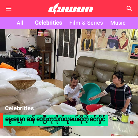
search
All
Celebrities
Film & Series
Music
arrow_back_ios
Celebrities
မွေးနေ့မှာ ဆန် ဝေပြီးကုသိုလ်ယူမယ်ဆိုတဲ့ ခင်လှိုင်