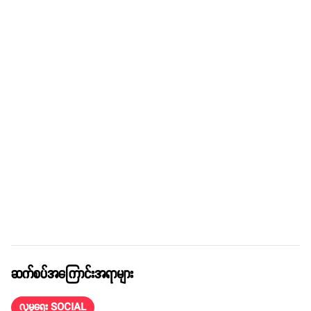
ဆက်စပ်အကြောင်းအရာများ
လူမှုရေး SOCIAL