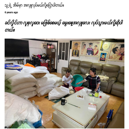
သူ့ရဲ့ အိမ်မှာ အလှူလုပ်မယ်လို့ပြောပါတယ်။
6 years ago
ခင်လှိုင်ဟာ လူစုလူဝေး မဖြစ်စေမယ့် မွေးနေ့အလှူလေး လုပ်သွားမယ်လို့ဆိုပါ
တယ်။