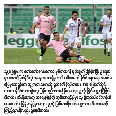
သူ့ခြေစွမ်းက တော်တော်လေးကောင်းမွန်တယ်လို့ မှတ်ချက်ပြုခံခဲ့ရပြီး ဥရောပ
မှာ အောင်မြင်နိုင်တဲ့ အနေအထားရှိခဲ့တာပါ။ ဒါပေမယ့် နိုင်ငံရေးအရ အဆင်မ
ပြေမှုတွေရှိခဲ့ကာ သူ့ကစားသမားကို ရိုက်ခတ်ခဲ့ရပါတယ်။ အခု မြောက်ကိုရီး
ယားက နိုင်ငံတကာပွဲတွေ ပြန်လည်ကစားချိန်မှာတော့ သူ့ကို မြင်တွေ့ရပြီဖြစ်
ပါတယ်။ ဆီးရီးယားကို အရေးနိမ့်ခဲ့တဲ့ အုပ်စုအဖွင့်ပွဲမှာ သူ ပွဲထွက်ပါဝင်လာခဲ့ပါ
သေးတယ်။ မြန်မာနဲ့ပွဲမှာတော့ သူ့ကို မြန်မာပရိသတ်တွေက သတိထားစောင့်
ကြည့်သွားဖို့လည်း ရှိနေပါတယ်။