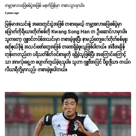
ကမ္ဘာ့ဖလားခြေစစ်ပွဲအဖြစ် မနက်ဖြန်မှာ ကစားသွားမှာပါ။
3 years ago
မြန်မာအသင်းနဲ့ အဝေးကွင်းပွဲအဖြစ် ကစားရမယ့် ကမ္ဘာ့ဖလားခြေစစ်ပွဲမှာ
မြောက်ကိုရီးယားတိုက်စစ်ကို Kwang Song Han က ဦးဆောင်လာမှာပါ။
သူကတော့ ဂျူဗင်တပ်စ်အသင်းမှာ ကစားခဲ့ဖူးပြီး နာမည်ကျေ​ော်တိုက်စစ်မှူး
ရော်နယ်ဒိုနဲ့ အသင်းဖော်တွေအဖြစ် တခဏရှိခဲ့ဖူးသူဖြစ်ပါတယ်။ အဲဒီအချိန်
တုန်းကတည်းက ပရိသတ်စိတ်ဝင်စားမှုကို ရရှိခဲ့သူဖြစ်ပြီး အကြောင်းကြောင့်
သာ အားလုံးရှေ့က ပျောက်ကွယ်ခဲ့ရသူပါ။ သူဟာ ဂျူဗီအပြင် ပီရူဂျီယာ၊ ကယ်ဂ
လီယာရီတို့မှာလည်း ကစားခဲ့ဖူးပါတယ်။