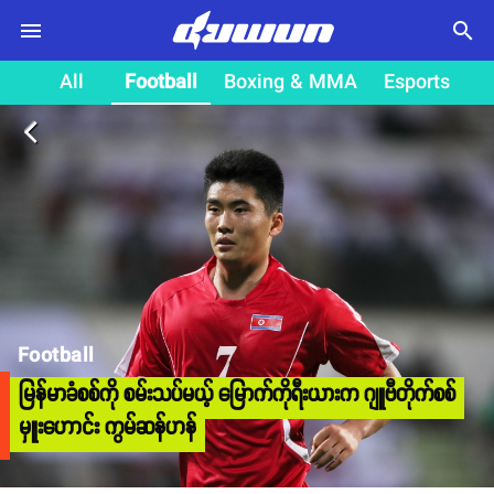
search
All
Football
Boxing & MMA
Esports
arrow_back_ios
Football
မြန်မာခံစစ်ကို စမ်းသပ်မယ့် မြောက်ကိုရီးယားက ဂျူဗီတိုက်စစ်
မှူးဟောင်း ကွမ်ဆန်ဟန်