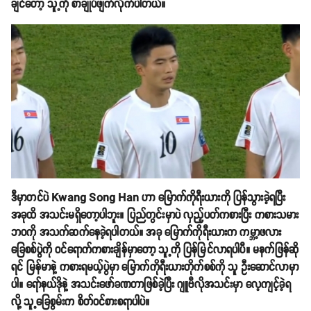
ချင်တော့ သူ့ကို စာချုပ်ဖျက်လိုက်ပါတယ်။
ဒီမှာတင်ပဲ Kwang Song Han ဟာ မြောက်ကိုရီးယားကို ပြန်သွားခဲ့ရပြီး
အခုထိ အသင်းမရှိတော့ပါဘူး။ ပြည်တွင်းမှာပဲ လှည့်ပတ်ကစားပြီး ကစားသမား
ဘ၀ကို အသက်ဆက်နေခဲ့ရပါတယ်။ အခု မြောက်ကိုရီးယားက ကမ္ဘာ့ဖလား
ခြေစစ်ပွဲကို ဝင်ရောက်ကစားချိန်မှာတော့ သူ့ကို ပြန်မြင်လာရပါ​ပီ။ မနက်ဖြန်ဆို
ရင် မြန်မာနဲ့ ကစားရမယ့်ပွဲမှာ မြောက်ကိုရီးယားတိုက်စစ်ကို သူ ဦးဆောင်လာမှာ
ပါ။ ရော်နယ်ဒိုနဲ့ အသင်းဖော်ခဏတာဖြစ်ခဲ့ပြီး ဂျူဗီလိုအသင်းမှာ လေ့ကျင့်ခဲ့ရ
လို့ သူ့ခြေစွမ်းက စိတ်ဝင်စားစရာပါပဲ။