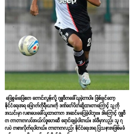
ခြေစွမ်းခြေစက ကောင်းလွန်းလို့ ဂျူဗီကခေါ်ယူခဲ့တာပါ။ ဖြစ်ချင်တော့
နိုင်ငံရေးအရ မြောက်ကိုရီးယားကို ဒဏ်ခတ်ပိတ်ဆို့ထားတာကြောင့် သူ့ကို
အသင်းမှာ လစာပေးခေါ်ယူထားတာက အဆင်မပြေခဲ့ပါဘူးး။ ဒါကြောင့် ဂျူဗီ
က ကာတာကလပ်အယ်လ်ဒူဟေးဆီ ရောင်းချခဲ့ပါတယ်။ အဲဒီမှာလည်း သူ ၇
လပဲ ကစားလိုက်ရပါတယ်။ ကာတာကလည်း နိုင်ငံရေးအရ ပြသနာအဖြစ်မခံ