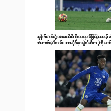
ယူနိုက်တက်တို့ စောစောစီးစီး ဂိုးပေးရမလိုဖြစ်ခဲ့ပေမယ့် အ
ကံကောင်းခဲ့ပါတယ်။ ပထမပိုင်းမှာ ချဲလ်ဆီးက ပွဲကို တော်