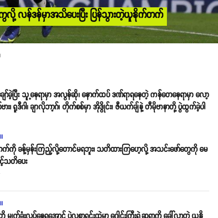
ကွလို့ လန်ဒန်မှာအသိပေးပြီး ပြန်သွားတဲ့ယူနိုက်တက်
။
ဲချော်ခဲ့ပြီး သူ့နေရာမှာ အလွန်ဆို၊ နောက်ထပ် ဒဏ်ရာရနေတဲ့ ကန်တေနေရာမှာ လော့
 ရူဒီဂါ၊ ချာလိုဘာ့ဂ်၊ တိုက်စစ်မှာ အိုဒွိုင်း၊ ဇီယက်ချ်နဲ့ တီမိုဗာနာတို့ ပွဲထွက်ခဲ့ပါ
ll
တက်ကို ခန့်မှန်းကြည့်လို့တောင်မရဘူး၊ သတိထားကြဟေ့လို့ အသင်းဖော်တွေကို မေ
င့်သတိပေး
o
ll
တို့ မျက်ခုံးလှုပ်နေရအောင် ပွဲလူစာရင်းထဲမှာ ဂေါင်းကြီးရဲ့ဆရာကို ခေါ်လာတဲ့ ယူနို