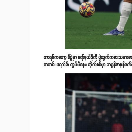
ကာရစ်ကတော့ ဒီပွဲမှာ ရော်နယ်ဒိုကို ပွဲထွက်ကစားသမားစာရ
မာတစ်၊ ဖရက်ဒ်၊ တွမ်မီနေး၊ တိုက်စစ်မှာ ဘရူနိုဖာနန်ဒက်စ်၊ 