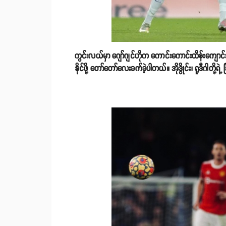
ကွင်းလယ်မှာ ဂျော်ဂျင်ဟိုက ကောင်းကောင်းထိန်းကျောင်
နိုင်ဖို့ တော်တော်လေးခက်ခဲ့ပါတယ်။ အိုဒွိုင်း၊ ရူဒီဂါတို့