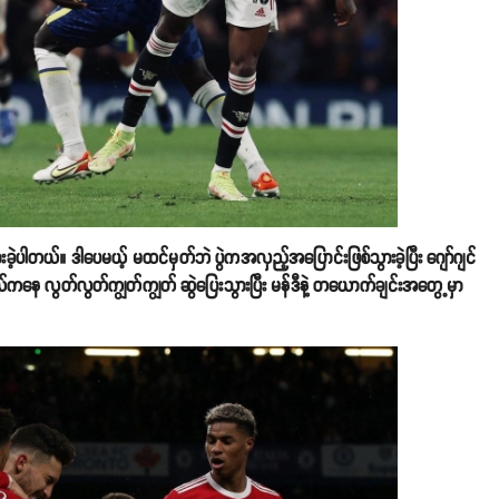
ားခဲ့ပါတယ်။ ဒါပေမယ့် မထင်မှတ်ဘဲ ပွဲကအလှည့်အပြောင်းဖြစ်သွားခဲ့ပြီး ဂျော်ဂျင်
ကနေ လွတ်လွတ်ကျွတ်ကျွတ် ဆွဲပြေးသွားပြီး မန်ဒီနဲ့ တယောက်ချင်းအတွေ့မှာ