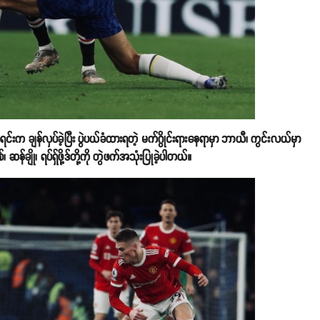
င်းက ချန်လှပ်ခဲ့ပြီး ပွဲပယ်ခံထားရတဲ့ မက်ဂွိုင်းရားနေရာမှာ ဘာယီ၊ ကွင်းလယ်မှာ
ဆန်ချို၊ ရပ်ရှ်ဖို့ဒ်တို့ကို တွဲဖက်အသုံးပြုခဲ့ပါတယ်။