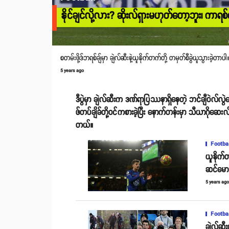
နိုင်ချင်လို့လား? ဆိုးလ်ရှားမဟုတ်တော့ဘူး၊ ကာရစ်
စတမ်းဖို့ဒ်ဘရစ်ချ်မှာ ချဲလ်ဆီးနဲ့ယူနိုက်တက်တို့ တမှတ်စီခွဲယူသွားခဲ့တာပါ
5 years ago
ဒီပွဲမှာ ချဲလ်ဆီးက ဒဏ်ရာပြဿနာရှိနေတဲ့ ဘင်ချီဝဲလ်လွ
ဖ်တပ်ချိခ်တို့ဝင်ကစားခဲ့ပြီး နောက်တန်းမှာ သီယာဂိုဆေးလ်ဗား၊
တယ်။
Footba
ယူနိုက်
ဆင်မော
5 years ag
Footba
ချဲလ်ဆီး