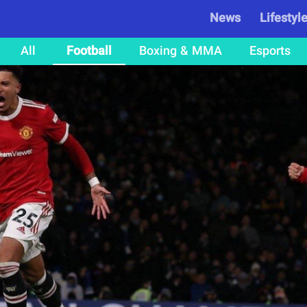
News
Lifestyl
All
Football
Boxing & MMA
Esports