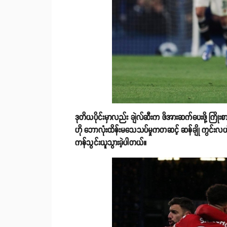
ဒုတိယပိုင်းမှာလည်း ချဲလ်ဆီးက ဖိအားဆက်ပေးဖို့ ကြိုးစ
ဟို ဘောလုံးထိန်းမသေသပ်မှုကတဆင့် ဆန်ချို ကွင်းလယ်
ကန်သွင်းယူသွားခဲ့ပါတယ်။