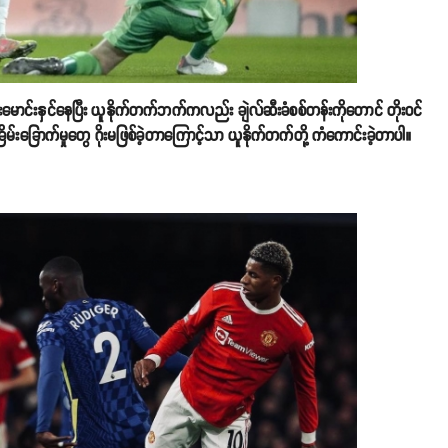
းမောင်းနှင်နေပြီး ယူနိုက်တက်ဘက်ကလည်း ချဲလ်ဆီးခံစစ်တန်းကိုတောင် တိုးဝင်
ရဲ့ ခြိမ်းခြောက်မှုတွေ ဂိုးမဖြစ်ခဲ့တာကြောင့်သာ ယူနိုက်တက်တို့ ကံကောင်းခဲ့တာပါ။