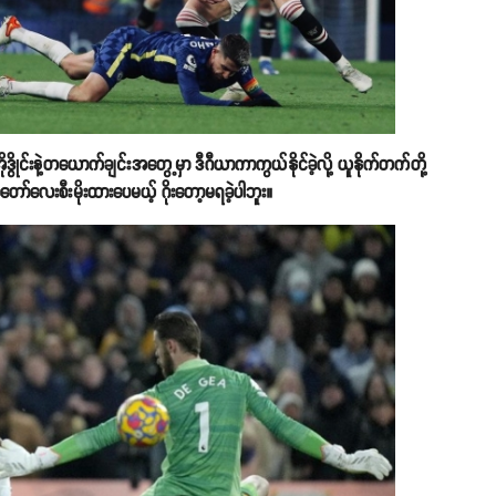
ိုဒွိုင်းနဲ့တယောက်ချင်းအတွေ့မှာ ဒီဂီယာကာကွယ်နိုင်ခဲ့လို့ ယူနိုက်တက်တို့
တော်လေးစီးမိုးထားပေမယ့် ဂိုးတော့မရခဲ့ပါဘူး။