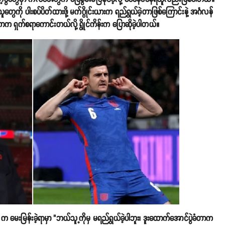
ွေကို ပါးစပ်ပိတ်ထားဖို့ မက်ဂွိုင်းယားက ရည်ရွယ်ခဲ့တာဖြစ်ကြောင်းနဲ့ အင်္ဂလန်
်တာက ရှက်စရာကောင်းတယ်လို့ ရွိုင်ကိန်းက​ ပြောဆိုခဲ့ပါတယ်။
 ITV က မေးမြန်းခဲ့ရာမှာ "ဘယ်သူ့ကိုမှ မရည်ရွယ်ခဲ့ပါဘူး၊ ဒူးထောက်အောင်ပွဲခံတာက