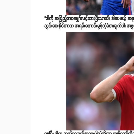
"ဒါကို အပြည့်အ၀မျှော်လင့်ထားပြီးသားပါ၊ ဒါပေမယ့် အခု
သွင်းပေးနိုင်တာက အရမ်းကောင်းမွန်တဲ့ခံစားချက်ပါ၊ အဖွင့