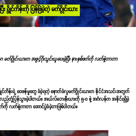
ရွိုင်ကိန်းကို ပြန်ဖြဲခဲ့တဲ့ မက်ဂွိုင်းယား
ာ မက်ဂွိုင်းယားက အဖွင့်ဂိုးသွင်းယူပေးခဲ့ပြီး နားနှစ်ဖက်ကို လက်နဲ့ကာကာ
 ရွိုင်ကိန်းရဲ့ ဝေဖန်မှုတွေ ခံခဲ့ရတဲ့ နောက်ခံလူမက်ဂွိုင်းယားက နိုင်ငံအသင်းအတွက်
ြန်လည်တုံ့ပြန်သွားခဲ့ပါတယ်။ အယ်လ်ဘေးနီးယားကို ၅-၀ နဲ့ အင်္ဂလန်က အနိုင်ရရှိခဲ့
ှစ်ဖက်ကို လက်နဲ့ကာကာ အောင်ပွဲခံခဲ့တာဖြစ်ပါတယ်။