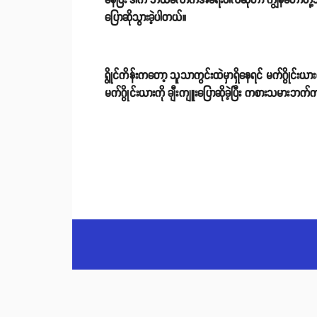
နေပြီး ဒါက ဘယ်လောက်အရေးပါလဲဆိုတာ ကျွန်တော်တို့သိနေတာပဲ
ပြောဆိုသွားခဲ့ပါတယ်။
ရွိုင်ကိန်းကတော့ သူသာကွင်းထဲမှာရှိနေရင် မက်ဂွိုင်း
မက်ဂွိုင်းယားကို ချီးကျူးပြောဆိုခဲ့ပြီး ကစားသမား