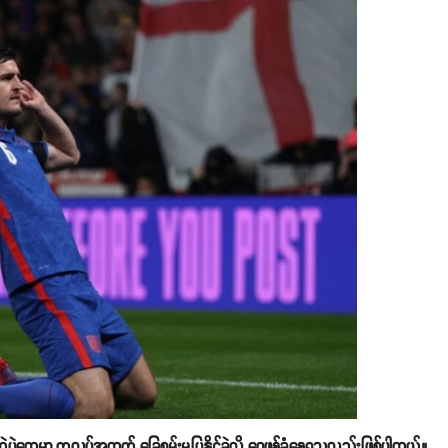
ပွဲတွေမှာ ကလပ်အတွက် ခြေစွမ်းမပြနိုင်ခဲ့လို့ ဝေဖန်ခံနေရသူလည်းဖြစ်ပါတယ်။