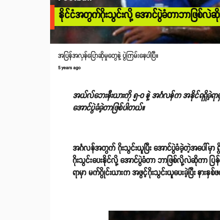
နိုင်ငံအတွက်ဂိုးသွင်းလို့ အောင်ပွဲခံတာဘာဖြစ်လဲဆိုပြီး 
အပြန်အလှန်ပြောဆိုမှုတွေနဲ့ ပွဲကြမ်းနေပါပြီ။
5 years ago
အယ်လ်ဘေးနီးယားကို ၅-၀ နဲ့ အင်္ဂလန်က အနိုင်ရရှိခဲ့ရာမှ
အောင်ပွဲခံခဲ့တာဖြစ်ပါတယ်။
အင်္ဂလန်အတွက် ဂိုးသွင်းယူပြီး အောင်ပွဲခံခဲ့တဲ့အပေါ်မှာ
ဂိုးသွင်းပေးနိုင်လို့ အောင်ပွဲခံတာ ဘာဖြစ်လို့လဲဆိုကာ ပ
ရာမှာ မက်ဂွိုင်းယားက အဖွင့်ဂိုးသွင်းယူပေးခဲ့ပြီး နားန