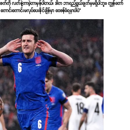
်ဖက်ကို လက်နဲ့ကာခဲ့တာမှန်ပါတယ်၊ ဒါက ဘာရည်ရွယ်ချက်မှမရှိပါဘူး၊ ကျွန်တော်
းကောင်းမလုပ်ပေးနိုင်ချိန်မှာ ဝေဖန်ခံရမှာပါပဲ"