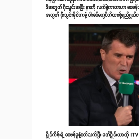
ဒိအတွက် ဂိုးသွင်းအပြီး နားကို လက်နဲ့ကာတာဟာ ဝေဖန်သူတ
အတွက် ဂီုးသွင်းနိုင်တာနဲ့ ပါးစပ်တွေပိတ်ထားဖို့ရည်ရွယ
ရွိုင်ကိန်းရဲ့ ဝေဖန်မှုနဲ့ပတ်သက်ပြီး မက်ဂွိုင်းယားကို