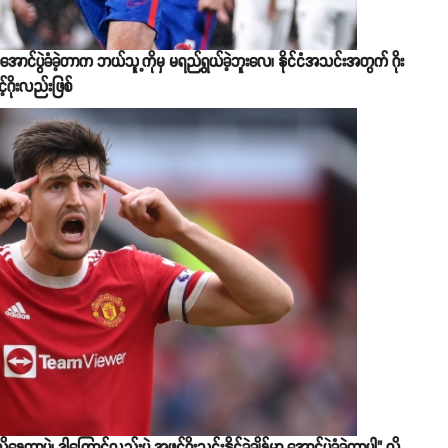
အောင်ပွဲခံခဲ့တာက ဘယ်သူ့ကိုမှ မရည်ရွယ်ခဲ့ဘူးလေ၊ နိုင်ငံအသင်းအတွက် ဂိုး
်ဂိုးလည်းဖြစ်