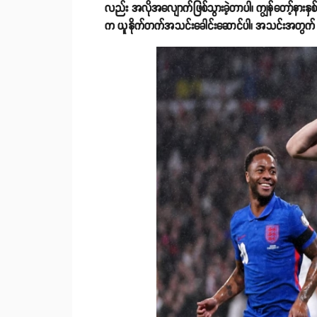
လည်း အလိုအလျောက်ဖြစ်သွားခဲ့တာပါ၊ ကျွန်တော့်နားနှစ
က ယူနိုက်တက်အသင်းခေါင်းဆောင်ပါ၊ အသင်းအတွက် ကောင်