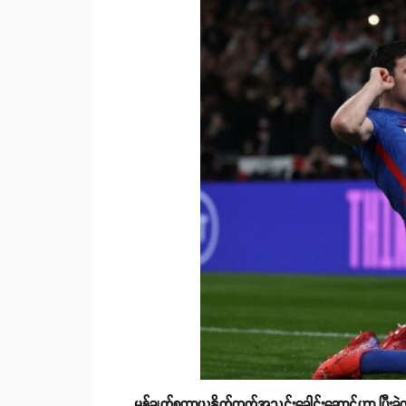
မန်ချက်စတာယူနိုက်တက်အသင်းခေါင်းဆောင်ဟာ ပြီးခဲ့တဲ့