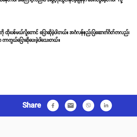
၊ ဒါကြောင့်လည်းပဲ အဖွင့်ဂိုးသွင်းနိုင်ခဲ့ချိန်မှာ အောင်ပွဲခံခဲ့တာပါ" လို့
ယားကို ထိုးပစ်မယ်လို့တောင် ပြောဆိုခဲ့ပါတယ်။ အင်္ဂလန်နည်းပြဆောက်ဂိတ်ကလည်း
ဘက်က ကာကွယ်ပြောဆိုပေးခဲ့ပါသေးတယ်။
Share
email