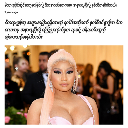
မိသားစုပိုင်ဆိုင်တော့မှာဖြစ်လို့ ဂီတအလုပ်တွေကနေ အနားယူပြီလို့ နစ်ကီကဆိုပါတယ်။
7 years ago
ဂီတထူးချွန်ဆု အများအပြားရရှိထားတဲ့ ရက်ပ်အဆိုတော် နက်စီမင်နာ့ချ်က ဂီတ
လောကမှ အနားယူပြီလို့ ကြေညာလိုက်မှုက သူမရဲ့ ပရိသတ်တွေကို
အံ့အားသင့်စေခဲ့ပါတယ်။