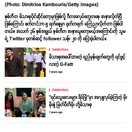
(Photo: Dimitrios Kambouris/Getty Images)
နစ်ကီက မိသားစုပိုင်ဆိုင်တော့မှာဖြစ်လို့ ဂီတအလုပ်တွေကနေ အနားလိုက်ပြီ
ဖြစ်ကြောင်း စက်တင်ဘာ ၅ ရက်နေ့မှာ ရုတ်တရက် ကြေညာလိုက်တာ ဖြစ်ပါ
တယ်။ အသက် ၃၆ နှစ်အရွယ် နစ်ကီက အနားယူတော့မယ့်အကြောင်းကို သူမ
ရဲ့ Twitter မှတစ်ဆင့် follower သန်း ၂၀ ကို ပြောခဲ့ပါတယ်။
Celebrities
မိသားစုအပေါ်ထားတဲ့ ရည်မှန်းချက်တွေကို ရင်ဖွင့်
လာတဲ့ G-Fatt
7 years ago
Celebrities
''ရင်သွေးလေးများ ရိပ်မြုံ''မှာ အလှူလုပ်ခဲ့ကြတဲ့ မိုး
မိုးနဲ့ မြတ်ပီတိမိုး တို့မိသားစု
7 years ago