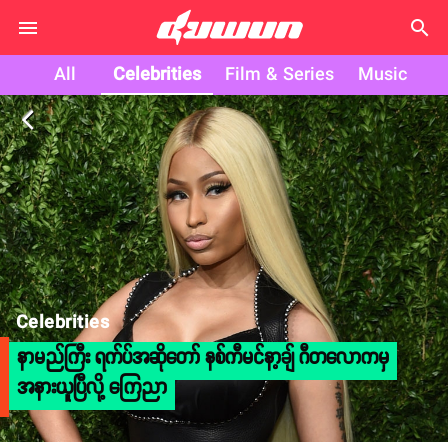
search
All
Celebrities
Film & Series
Music
arrow_back_ios
Celebrities
နာမည်ကြီး ရက်ပ်အဆိုတော် နစ်ကီမင်နာ့ချ် ဂီတလောကမှ
အနားယူပြီလို့ ကြေညာ