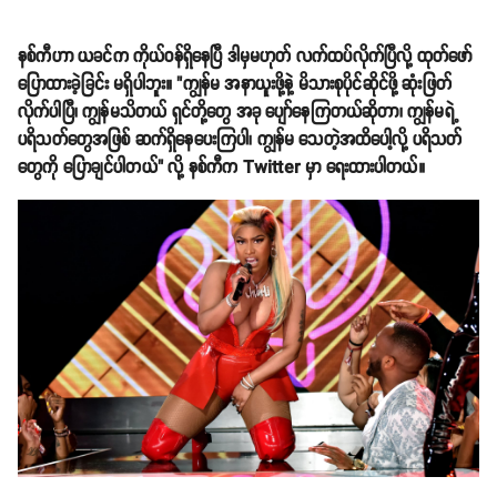
နစ်ကီဟာ ယခင်က ကိုယ်ဝန်ရှိနေပြီ ဒါမှမဟုတ် လက်ထပ်လိုက်ပြီလို့ ထုတ်ဖော်
ပြောထားခဲ့ခြင်း မရှိပါဘူး။ "ကျွန်မ အနာယူးဖို့နဲ့ မိသားစုပိုင်ဆိုင်ဖို့ ဆုံးဖြတ်
လိုက်ပါပြီ၊ ကျွန်မသိတယ် ရှင်တို့တွေ အခု ပျော်နေကြတယ်ဆိုတာ၊ ကျွန်မရဲ့
ပရိသတ်တွေအဖြစ် ဆက်ရှိနေပေးကြပါ၊ ကျွန်မ သေတဲ့အထိပေါ့လို့ ပရိသတ်
တွေကို ပြောချင်ပါတယ်" လို့ နစ်ကီက Twitter မှာ ရေးထားပါတယ်။