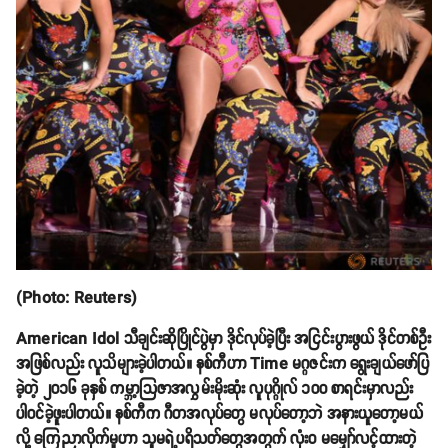
(Photo: Reuters)
American Idol သီချင်းဆိုပြိုင်ပွဲမှာ ဒိုင်လုပ်ခဲ့ပြီး အငြင်းပွားဖွယ် ဒိုင်တစ်ဦး
အဖြစ်လည်း လူသိများခဲ့ပါတယ်။ နစ်ကီဟာ Time မဂ္ဂဇင်းက ရွေးချယ်ဖော်ပြ
ခဲ့တဲ့ ၂၀၁၆ ခုနှစ် ကမ္ဘာ့သြဇာအလွှမ်းမိုးဆုံး လူပုဂ္ဂိုလ် ၁၀၀ စာရင်းမှာလည်း
ပါဝင်ခဲ့ဖူးပါတယ်။ နစ်ကီက ဂီတအလုပ်တွေ မလုပ်တော့ဘဲ အနားယူတော့မယ်
လို့ ကြေညာလိုက်မှုဟာ သူမရဲ့ပရိသတ်တွေအတွက် လုံးဝ မမျှော်လင့်ထားတဲ့