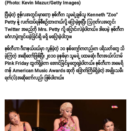
(Photo: Kevin Mazur/Getty Images)
ပြီးခဲ့တဲ့ ဇွန်လအတွင်းမှာတော့ နစ်ကီက သူမရဲ့ချစ်သူ Kenneth "Zoo"
Petty နဲ့ လက်ထပ်ရန်စီစဉ်ထားတယ်လို့ ပြောခဲ့ဖူးပြီး သြဂုတ်လအတွင်း
Twitter အမည်ကို Mrs. Petty လို့ ပြောင်းလဲခဲ့ပါတယ်။ ဒါပေမဲ့ နစ်ကီက
မင်္ဂလာပွဲကျင်းပခဲ့ခြင်းရှိ မရှိ မပြောခဲ့ပါဘူး။
နစ်ကီဟာ ဂီတနယ်ပယ်မှာ လွန်ခဲ့တဲ့ ၁၀ နှစ်ကျော်ကတည်းက ပရိသတ်တွေ သိ
ခဲ့ကြတဲ့ အဆိုတော်ဖြစ်ပြီး ၂၀၁၀ ခုနှစ်မှာ သူမရဲ့ ပထမဆုံး ဂီတအယ်လ်ဘမ်
Pink Friday ထွက်ရှိခဲ့ကာ အောင်မြင်မှုတွေရခဲ့ပါတယ်။ နစ်ကီဟာ အမေရိ
ကန် American Music Awards ဆုကို ခြောက်ကြိမ်ရှိခဲ့တဲ့ အမျိုးသမီး
ရက်(ပ်)အဆိုတော်လည်း ဖြစ်ပါတယ်။