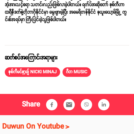
အံ့အားသင့်စရာ သတင်းလည်းဖြစ်လာခဲ့ပါတယ်။
ရက်ပ်အဆိုတော် နစ်ကီဟာ
ထရီနီဒက်နဲ့တိုဘာဂိုနိုင်ငံမှာ မွေးဖွားခဲ့ပြီး အမေရိကန်နိုင်ငံ နယူးယော့ခ်မြို့ ကွ
င်းစ်အရပ်မှာ ကြီးပြင်းခဲ့သူဖြစ်ပါတယ်။
ဆက်စပ်အကြောင်းအရာများ
နစ်ကီမင်နာ့ချ် NICKI MINAJ
ဂီတ MUSIC
Share
email
Duwun On Youtube
>