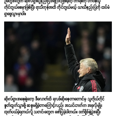
ဥ်တွေအတွက် ဆိုးလ်ရှားရဲ့နည်းပြအဖွဲ့ဝင်ဖြစ်ခဲ့တဲ့ ကာရစ်ကို တာဝန်ယူ
ကိုင်တွယ်စေမှာဖြစ်ပြီး ရာသီကုန်အထိ ကိုင်တွယ်မယ့် ယာယီနည်းပြကို ထပ်မံ
ရှာဖွေသွားမှာပါ။
ဆိုးလ်ရှားအနေနဲ့တော့ ဒီလောက်ထိ ရလဒ်ဆိုးနေတာတောင်မှ သူကိုယ်တိုင်
နှုတ်ထွက်သွားဖို့ ဆန္ဒမရှိခဲ့တာကြောင့်လည်း အသင်းဘက်က အခုလိုမျိုး
ထုတ်ပယ်ခဲ့ရတယ်လို့ သတင်းတွေက ဖော်ပြခဲ့ပါတယ်။ ဝက်ဖို့ဒ်နဲ့ပွဲအပြီး