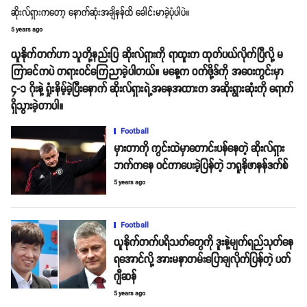
ဆိုးလ်ရှားကတော့ နောက်ဆုံးအချိနန်ထိ ခေါင်းမာခဲ့ပုံပါပဲ။
5 years ago
ယူနိုက်တက်ဟာ သူတို့နည်းပြ ဆိုးလ်ရှားကို ရာထူးက ထုတ်ပယ်လိုက်ပြီလို့ မ
ကြာခင်ကပဲ တရားဝင်ကြေညာခဲ့ပါတယ်။ မနေ့က ဝက်ဖို့ဒ်ကို အဝေးကွင်းမှာ
၄-၁ ဂိုးနဲ့ ရှုံးနိမ့်ခဲ့ပြီးနောက် ဆိုးလ်ရှားရဲ့အနေအထားက အဆိုးရွားဆုံးကို ရောက်
ရှိသွားခဲ့တာပါ။
Football
မှားတာကို ကွင်းထဲမှာတောင်းပန်နေတဲ့ ဆိုးလ်ရှား
ဘက်ကနေ ဝင်ကာပေးခဲ့ပြန်တဲ့ ဘရူနိုဖာနန်ဒက်စ်
5 years ago
Football
ယူနိုက်တက်ပရိသတ်တွေကို ဒူးနဲ့မျက်ရည်သုတ်နေ
ရအောင်လို့ အားမနာတမ်းပြောချလိုက်ပြန်တဲ့ ပတ်
ဂျီဆန်
5 years ago