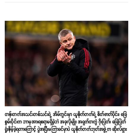
တန်းတက်အသင်းတစ်သင်းရဲ့ အိမ်ကွင်းမှာ ယူနိုက်တက်ရဲ့ စိတ်ဓာတ်ပိုင်း၊ ခြေ
စွမ်းပိုင်းက ဘာမှအားရစရာမရှိခဲ့ဘဲ အခုလိုမျိုး အရှက်တကွဲ ဂိုးပြတ်၊ ခြေပြတ်
ရှုံးနိမ့်ခဲ့ရတာကြောင့် ပွဲအပြီးမကြာခင်မှာပဲ ယူနိုက်တက်ဘုတ်အဖွဲ့က ဆိုးလ်ရှား