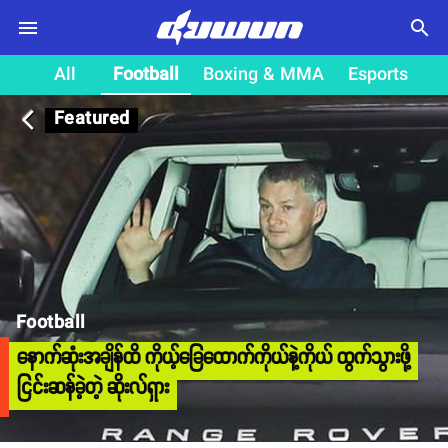
search
All
Football
Boxing & MMA
Esports
Featured
arrow_back_ios
Football
နောက်ဆုံးအချိန်ထိ ကိုယ့်ခြေထောက်ကိုယ်နဲ့ကိုယ် ထွက်သွားဖို့
ငြင်းဆန်ခဲ့တဲ့ ဆိုးလ်ရှား