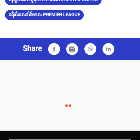
မန်ချက်စတာယူနိုက်တက် MANCHESTER UNITED
ပရီးမီးယားလိဂ်ဖလား PREMIER LEAGUE
Share
email