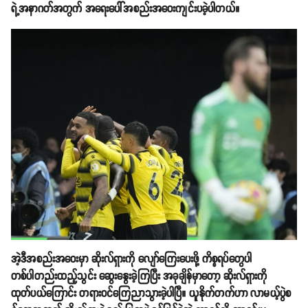
ရဲ့အနာဂတ်အတွက် အရေးပေါ်အစည်းအဝေးကျင်းပခဲ့ပါတယ်။
အဲ့ဒီအစည်းအဝေးမှာ ဆိုးလ်ရှားကို လျော်ကြေးပေးဖို့ ကိစ္စရပ်တွေပါ
တစ်ပါတည်းထည့်သွင်း ဆွေးနွေးခဲ့ကြပြီး အခုချိန်မှာတော့ ဆိုးလ်ရှားကို
ထုတ်ပယ်ကြောင်း တရားဝင်ကြေညာသွားခဲ့ပါပြီ။ ယူနိုက်တက်ဟာ လာမယ့်ပွဲစ