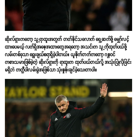
ဆိုးလ်ရှားကတော့ သူ့ရာထူးအတွက် တတ်နိုင်သလောက် ရှေ့ဆက်ဖို့ မျှော်လင့်
ထားပေမယ့် လက်ရှိအနေအထားတွေအရတော့ အသင်းက သူ့ကိုထုတ်ပယ်ဖို့
လမ်းတစ်ခုသာ ရွေးချယ်စရာရှိခဲ့ပါတယ်။ ယူနိုက်တက်ကတော့ ဂန္တဝင်
ကစားသမားဖြစ်ခဲ့တဲ့ ဆိုးလ်ရှားကို ရာထူးက ထုတ်ပယ်တယ်လို့ အသုံးပြုလိုခြင်း
မရှိဘဲ ကတ္တီပါလမ်းခွဲအဖြစ်သာ သုံးနှုန်းချင်ခဲ့သေးတာပါ။