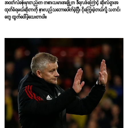
အဝတ်လဲခန်းမှာတည်းက ကစားသမားအချို့က ဒီရလဒ်ကြောင့် ဆိုးလ်ရှားအ
ထုတ်ခံရမယ်ဆိုတာကို နားလည်သဘောပေါက်ခဲ့ပြီး ငိုကြွေးခဲ့တယ်လို့ သတင်း
တွေ ထွက်ပေါ်ခဲ့သေးတာပါ။