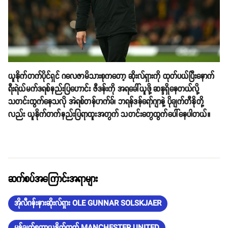
ယူနိုက်တက်ပိုင်ရှင် ဂလေဇာမိသားစုကတော့ ဆိုးလ်ရှားကို ထုတ်ပယ်ပြီးနောက်
ရီးရဲယ်မက်ဒရစ်နည်းပြဟောင်း ဇီဒန်းကို အရခေါ်ယူဖို့ ဆန္ဒရှိနေတယ်လို့
သတင်းထွက်နေသလို အဲရစ်တန်ဟက်ခ်၊ ဘရန်ဒန်ရော်ဂျာနဲ့ ပိုချက်တီနိုတို့
လည်း ယူနိုက်တက်နည်းပြရာထူးအတွက် သတင်းတွေထွက်ပေါ်နေပါတယ်။
ဆက်စပ်အကြောင်းအရာများ
အိုလီဂန်းနားဆိုးလ်ရှား OLE GUNNAR SOLSKJAER