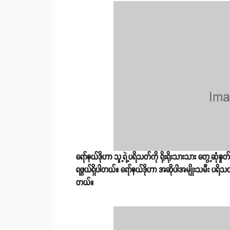
ရော်နယ်ဒိုဟာ သူ့ရဲ့ပရိသတ်ကို ရိုးရိုးသားသား တွေ့ဆုံနှ
ရဖွယ်ရှိပါတယ်။ ရော်နယ်ဒိုဟာ အဆိုပါအမျိုးသမီး ပရိသ
တယ်။