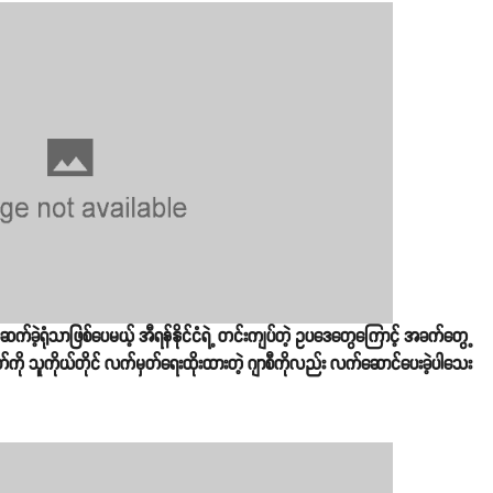
ုတ်ဆက်ခဲ့ရုံသာဖြစ်ပေမယ့် အီရန်နိုင်ငံရဲ့ တင်းကျပ်တဲ့ ဥပဒေတွေကြောင့် အခက်တွေ့
တ်ကို သူကိုယ်တိုင် လက်မှတ်ရေးထိုးထားတဲ့ ဂျာစီကိုလည်း လက်ဆောင်ပေးခဲ့ပါသေး