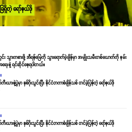
ရှိတဲ့ ရော်နယ်ဒို
်း သွားကစားဖို့ အီရန်မြေကို သွားရောက်ခဲ့ချိန်မှာ အမျိုးသမီးတစ်ယောက်ကို နမ်း
့ အရေးနဲ့ ရင်ဆိုင်နေရပါတယ်။
ll
းယားနဲ့ပွဲမှာ နှစ်ဂိုးသွင်းပြီး နိုင်ငံတကာစံချိန်သစ် တင်ခဲ့ပြန်တဲ့ ရော်နယ်ဒို
o
ll
းယားနဲ့ပွဲမှာ နှစ်ဂိုးသွင်းပြီး နိုင်ငံတကာစံချိန်သစ် တင်ခဲ့ပြန်တဲ့ ရော်နယ်ဒို
o