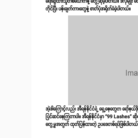
ရေးဆွဲထားသူတစ်ယောက်နဲ့ တွေ့ဆုံခဲ့ပါတယ်။ ဒီလိုမျိုး တွေ
ကိုင်ပြီး ပန်းချက်ကားတွေနဲ့ ဓာတ်ပုံအရိုက်ခံခဲ့ပါတယ်။
အဲ့ဒါကြောင့်လည်း အီရန်နိုင်ငံရဲ့ ရှေ့နေတွေက ရော်နယ်ဒ
ပြင်ဆင်နေကြတာပါ။ အီရန်နိုင်ငံမှာ “99 Lashes” ဆိုတ
တွေ့မှုအတွက် ထုတ်ပြန်ထားတဲ့ ဥပဒေတစ်ရပ်ဖြစ်ပါတယ်