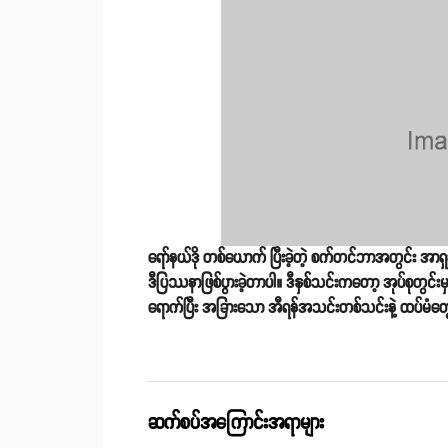
ရော်နယ်ဒို တစ်ယောက် ပြီးခဲ့တဲ့ စက်တင်ဘာအတွင်း အာရှချန
ဒီပြဿနာဖြစ်ပွားခဲ့တာပါ။ ဒီနှစ်သင်းကတော့ အုပ်စုတွင
ရောက်ပြီး အခြားသော အီရန်အသင်းတစ်သင်းနဲ့ ထပ်မံတွ
ဆက်စပ်အကြောင်းအရာများ