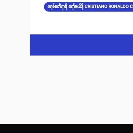
ခရစ်စတီရာနို ရော်နယ်ဒို CRISTIANO RONALDO 