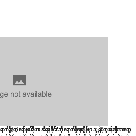
ရှိခဲ့တဲ့ ရော်နယ်ဒိုဟာ အီရန်နိုင်ငံကို ရောက်ရှိနေချိန်မှာ သူ့ရဲပုံတူပန်းချီကားတွေ