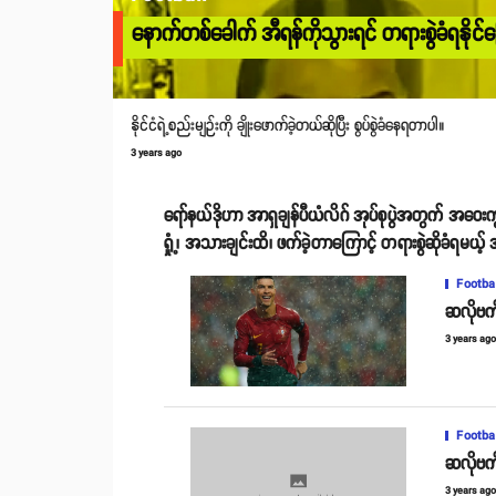
နောက်တစ်ခေါက် အီရန်ကိုသွားရင် တရားစွဲခံရနိုင်ခြေ
နိုင်ငံရဲ့စည်းမျဉ်းကို ချိုးဖောက်ခဲ့တယ်ဆိုပြီး စွပ်စွဲခံနေရတာပါ။
3 years ago
ရော်နယ်ဒိုဟာ အာရှချန်ပီယံလိဂ် အုပ်စုပွဲအတွက် အဝေးကွင
ရှုံ့၊ အသားချင်းထိ၊ ဖက်ခဲ့တာကြောင့် တရားစွဲဆိုခံရမယ်
Footba
ဆလိုဗက်ကီ
3 years ag
Footba
ဆလိုဗက်ကီ
3 years ag