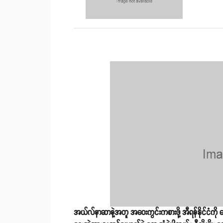
အယ်လ်နာဆာနဲ့အတူ အဝေးကွင်းကစားဖို့ အီရန်နိုင်ငံကို ရောက်