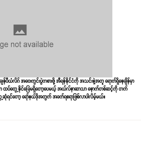
်ပီယံလိဂ် အဝေးကွင်းပွဲကစားဖို့ အီရန်နိုင်ငံကို အသင်းနဲ့အတူ ရောက်ရှိနေချိန်မှာ
်းမှာ ထပ်တွေ့နိုင်ခြေမရှိတော့ပေမယ့် အယ်လ်နာဆာသာ နောက်တစ်ဆင့်ကို တက်
ေ့ဆုံရင်တော့ ရော်နယ်ဒိုအတွက် အခက်ရစရာဖြစ်လာပါလိမ့်မယ်။