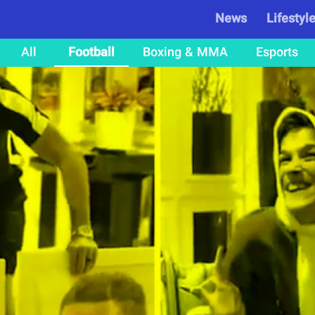
News
Lifestyl
All
Football
Boxing & MMA
Esports