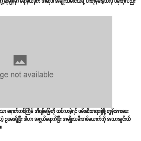
့ဆုံချိန်မှာ ရော်နယ်ဒိုက အဆိုပါ အမျိုးသမီးငယ်ရဲ့ ပါးကိုနမ်းခဲ့သလို ပခုံးကိုလည်း
ိုသာ နောက်တစ်ကြိမ် အီရန်မြေကို ထပ်လာခဲ့ရင် ဖမ်းဆီးတရားစွဲဖို့ တွန်းအားပေး
ဲ့ ဥပဒေရှိပြီး ဒါဟာ အရွယ်ရောက်ပြီး အမျိုးသမီးတစ်ယောက်ကို အသားချင်းထိ
။