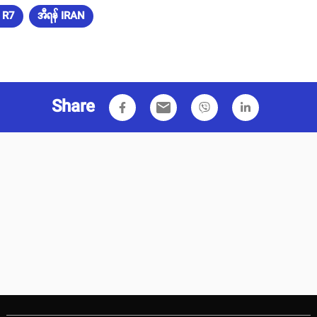
C R7
အီရန် IRAN
Share
email