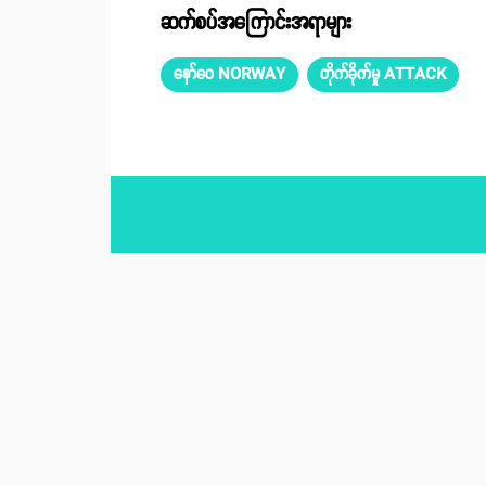
ဆက်စပ်အကြောင်းအရာများ
နော်ဝေ NORWAY
တိုက်ခိုက်မှု ATTACK