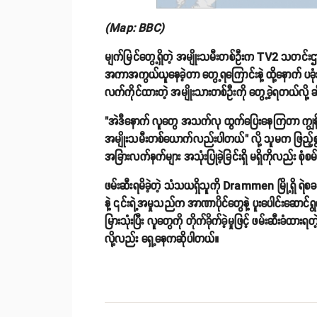
(Map: BBC)
မျက်မြင်တွေ့ရှိတဲ့ အမျိုးသမီးတစ်ဦးက TV2 သတင်းဌာနက
အကာအကွယ်ယူနေခဲ့တာ တွေ့ရကြောင်းနဲ့ ထို့နောက် ပခု
လက်ကိုင်ထားတဲ့ အမျိုးသားတစ်ဦးကို တွေ့ခဲ့ရတယ်လို့ 
"အဲဒီနောက် လူတွေ အသက်လု ထွက်ပြေးနေကြတာ ကျွန်မ
အမျိုးသမီးတစ်ယောက်လည်းပါတယ်" လို့ သူမက ဖြည့်စွက
အခြားလက်နက်များ အသုံးပြုခဲ့ခြင်းရှိ မရှိကိုလည်း 
ဖမ်းဆီးရမိခဲ့တဲ့ သံသယရှိသူကို Drammen မြို့ရှိ ရဲစခန်
နဲ့ ၎င်းရဲ့အမှုသည်က အာဏာပိုင်တွေနဲ့ ပူးပေါင်းဆ
မြားသုံးပြီး လူတွေကို တိုက်ခိုက်ခဲ့မှုဖြင့် ဖမ်းဆီးခံထာ
လို့လည်း ရှေ့နေကဆိုပါတယ်။