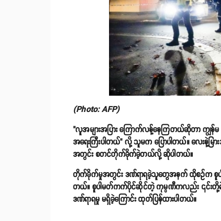
(Photo: AFP)
"လူအများအပြား ကြောက်လန့်နေကြတယ်ဆိုတာ ကျွန်မ နားလ
အရေးကြီးပါတယ်" လို့ သူမက ပြောပါတယ်။ လေးနဲ့မြားသ
အတွင်း စတင်တိုက်ခိုက်ခဲ့တယ်လို့ ဆိုပါတယ်။
တိုက်ခိုက်မှုအတွင်း ဒဏ်ရာရခဲ့သူတွေအနက် ထိုစဥ်က စူ
တယ်။ စူပါမတ်ကက်ပိုင်ဆိုင်တဲ့ ကုမ္ပဏီကလည်း ၎င်းတို့ရဲ့ဆ
ဒဏ်ရာရမှု မရှိခဲ့ကြောင်း ထုတ်ပြန်ထားပါတယ်။