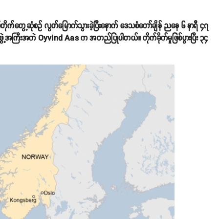
ထိပ်တိုက်တွေ့ဆုံစဥ် လွတ်မြောက်သွားခဲ့ပြီးနောက် ဒေသစံတော်ချိန် ညနေ ၆ နာရီ ၄၇
ဲတပ်ဖွဲ့အကြီးအကဲ Oyvind Aas က အတည်ပြုပါတယ်။ တိုက်ခိုက်မှုဖြစ်ပွားပြီး ၃၄