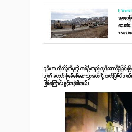
World
အာဖဂန်စစ
သေဆုံး
6 years ag
၎င်းဟာ တိုက်ခိုက်မှုကို တစ်ဦးတည်းလုပ်ဆောင်ခဲ့ခြင်းဖြ
ဟုတ် မဟုတ် စုံစမ်စစ်ဆေးသွားမယ်လို့ ထုတ်ပြန်ပါတယ်
ဖြစ်ကြောင်း ဖွင့်ဟခဲ့ပါတယ်။