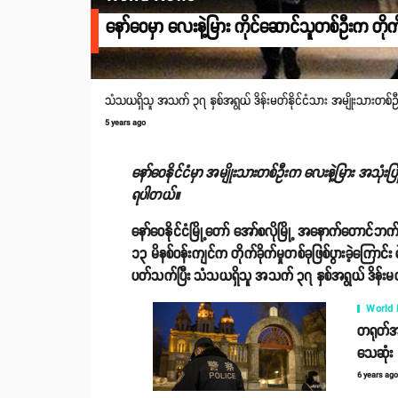
နော်ဝေမှာ လေးနဲ့မြား ကိုင်ဆောင်သူတစ်ဦးက တိုက်ခ
သံသယရှိသူ အသက် ၃၇ နှစ်အရွယ် ဒိန်းမတ်နိုင်ငံသား အမျိုးသားတစ်
5 years ago
နော်‌ဝေနိုင်ငံမှာ အမျိုးသားတစ်ဦးက လေးနဲ့မြား အသုံးပြ
ရပါတယ်။
နော်ဝေနိုင်ငံမြို့တော် အော်စလိုမြို့ အနောက်တောင်
၁၃ မိနစ်ဝန်းကျင်က တိုက်ခိုက်မှုတစ်ခုဖြစ်ပွားခဲ့ကြောင်း
ပတ်သက်ပြီး သံသယရှိသူ အသက် ၃၇ နှစ်အရွယ် ဒိန်းမတ်
World
တရုတ်အရှ
သေဆုံး
6 years ag