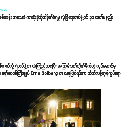
 News
်စခန်း အသေခံ ကားဗုံးခွဲတိုက်ခိုက်ခံရမှု လုံခြုံရေးတပ်ဖွဲ့ဝင် ၃၀ ထက်မနည်း
o
စ်တယ်လို့ ရဲတပ်ဖွဲ့က ယုံကြည်ထားပြီး အကြမ်းဖက်တိုက်ခိုက်တဲ့ လုပ်ဆောင်မှု
။ နော်ဝေဝန်ကြီးချုပ် Erna Solberg က ယခုဖြစ်ရပ်ဟာ ထိတ်လန့်တုန်လှုပ်စရာ