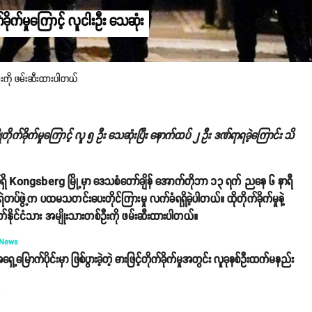
ိုက်မှုကြောင့် လူငါးဦး သေဆုံး
ဦးကို ဖမ်းဆီးထားပါတယ်
ုတိုက်ခိုက်မှုကြောင့် လူ ၅ ဦး သေဆုံးပြီး နောက်ထပ် ၂ ဦး ဒဏ်ရာရခဲ့ကြောင်း သိ
ဘက်ရှိ Kongsberg မြို့မှာ ဒေသစံတော်ချိန် အောက်တိုဘာ ၁၃ ရက် ညနေ ၆ နာရီ
 ရဲတပ်ဖွဲ့က ပထမသတင်းပေးတိုင်ကြားမှု လက်ခံရရှိခဲ့ပါတယ်။ ထိုတိုက်ခိုက်မှုနဲ့
နိုင်ငံသား အမျိုးသားတစ်ဦးကို ဖမ်းဆီးထားပါတယ်။
 News
ေ့မြောက်ပိုင်းမှာ ဖြစ်ပွားခဲ့တဲ့ ဓားဖြင့်တိုက်ခိုက်မှုအတွင်း လူခုနစ်ဦးထက်မနည်း
o