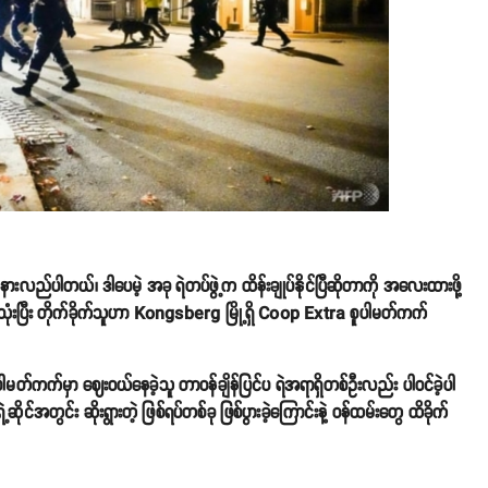
ည်ပါတယ်၊ ဒါပေမဲ့ အခု ရဲတပ်ဖွဲ့က ထိန်းချုပ်နိုင်ပြီဆိုတာကို အလေးထားဖို့
ုံးပြီး တိုက်ခိုက်သူဟာ Kongsberg မြို့ရှိ Coop Extra စူပါမတ်ကက်
ပါမတ်ကက်မှာ ဈေးဝယ်နေခဲ့သူ တာဝန်ချိန်ပြင်ပ ရဲအရာရှိတစ်ဦးလည်း ပါဝင်ခဲ့ပါ
ိုင်အတွင်း ဆိုးရွားတဲ့ ဖြစ်ရပ်တစ်ခု ဖြစ်ပွားခဲ့ကြောင်းနဲ့ ဝန်ထမ်းတွေ ထိခိုက်