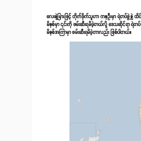
လေးနဲ့မြားဖြင့် တိုက်ခိုက်သူဟာ ကနဦးမှာ ရဲတပ်ဖွဲ့နဲ့ 
မိနစ်မှာ ၎င်းကို ဖမ်းဆီးရမိခဲ့တယ်လို့ ဒေသဆိုင်ရာ ရ
မိနစ်အကြာမှာ ဖမ်းဆီးရမိခဲ့တာလည်း ဖြစ်ပါတယ်။