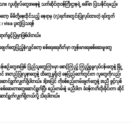
ားသား၊ လူပဂ္ဂိုလ်တွေအနေနဲ့ သက်ဆိုင်ရာဝန်ကြီးဌာနရဲ့ ခေါ်စာ ပြသနိုင်ရမည်။
ကတော့ မိမိတို့နေထိုင်သည့် နေရာမှ (၇)ရက်အတွင်းပြုလုပ်ထားတဲ့ ရပ်ကွက်
 ၊ visa ပူးတွဲပြသရန်
က်ခွင့်ပြုမှာဖြစ်ပါတယ်။
ျက်တွေပြည့်စုံလျှင်တော့ စစ်ရေးရေးဂိတ်မှာ ကျန်းမာရေးစစ်ဆေးမှုတွေ
န်းစဉ်တွေအဖြစ် ပြည်သူတွေကြားမှာ စောင့်ကြည့် ကြည့်ရှုမှုလုပ်ငန်းတွေနဲ့ မြို့
ဝင် အတည်ပြုလူနာတွေနဲ့ ထိတွေ့မှုရှိတဲ့ နေပြည်တော်တွင်းက လူတွေကိုလည်း
ဆောင်ရွက်လျှက်ရှိပါတယ်။ ဒါ့အပြင် ကိုဗစ်စည်းကမ်းချက်တွေနဲ့ အညီ ဖွင့်လှစ်
်စစ်ဆေးတာတွေဆောင်ရွက်ပြီး စည်းကမ်းနဲ့ မညီပါက ခံဝန်ကတိထိုးခိုင်းကာ ဆိုင်
 ဆောင်ရွက်လျှက်ရှိတယ်လို့ သိရပါတယ်။