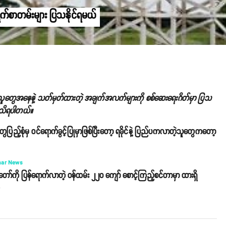
က်စာတမ်းများ ပြသနိုင်ရမယ်
ဲ့သူတွေအနေနဲ့ သတ်မှတ်ထားတဲ့ အချက်အလက်များကို စစ်ဆေးရေးဂိတ်မှာ ပြသ
ု့ သိရပါတယ်။
မှ ဝင်ရောက်ခွင့်ပြုမှာဖြစ်ပြီးတော့ ရခိုင်နဲ့ ပြည်ပကလာတဲ့သူတွေကတော့
ar News
ော်ကို ပြန်ရောက်လာတဲ့ ဝန်ထမ်း ၂၂၀ ကျော် စောင့်ကြည့်စင်တာမှာ ထားရှိ
o