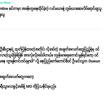
ar News
ine စင်တာမှာ အခန်းကူးနေထိုင်ခဲ့တဲ့ လင်မယားနဲ့ ကွမ်းယာဆေးလိပ်ရောင်းချသူ
ေးယူ
o
စီးဌာနရဲ့ ထုတ်ပြန်ထားတဲ့အတိုင်း လိုအပ်တဲ့ အချက်အလက်တွေပြည့်စုံမှ ဝင်
့သူပဲဖြစ်ဖြစ် အားလုံးလိုအပ်ပါတယ်။ ကျန်းမာရေးကောင်းမွန်ရင်တော့ ဝင်
ြစ်မနေ ကွာရန်တင်းဝင်ရမှာပါ" လို့ နေပြည်တော်ကောင်စီဝင် ဦးမင်းသူက Duwun
်တဲ့အချက်အလက်တွေကတော့
ရီးသွားလာခွင့်အမိန့် MO ကိုပြသနိုင်ရမည်။