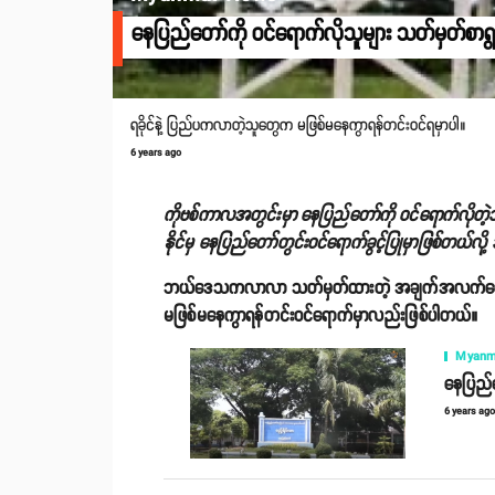
နေပြည်တော်ကို ဝင်ရောက်လိုသူများ သတ်မှတ်စာရွ
ရခိုင်နဲ့ ပြည်ပကလာတဲ့သူတွေက မဖြစ်မနေကွာရန်တင်းဝင်ရမှာပါ။
6 years ago
ကိုဗစ်ကာလအတွင်းမှာ နေပြည်တော်ကို ဝင်ရောက်လိုတ
နိုင်မှ နေပြည်တော်တွင်းဝင်ရောက်ခွင့်ပြုမှာဖြစ်တယ်လိ
ဘယ်ဒေသကလာလာ သတ်မှတ်ထားတဲ့ အချက်အလက်တွေပြည့်စုံ
မဖြစ်မနေကွာရန်တင်းဝင်ရောက်မှာလည်းဖြစ်ပါတယ်။
Myanm
နေပြည်တ
6 years ag