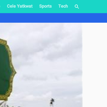
e
Cele Yatkwat
Sports
Tech