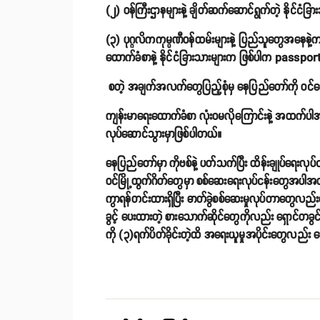
(၂) ဝန်ကြီးဌာနများနဲ့ ချိတ်ဆက်ဆောင်ရွက်တဲ့ နိုင်ငံခြ
(၃) ပုဂ္ဂလိကကုမ္ပဏီဝန်ထမ်းများနဲ့ ပြည်သူတွေအနေနဲ့
ထောက်ခံစာနဲ့ နိုင်ငံခြားသားများက ဖြစ်ပါက passport
စတဲ့ အချက်အလက်တွေပြည့်စုံမှ နေပြည်တော်ကို ဝင်ရော
ကျန်းမာရေးထောက်ခံစာ လုံးဝမလိုကြောင်းနဲ့ အထက်ပါအခ
လုပ်ဆောင်သွားမှာဖြစ်ပါတယ်။
နေပြည်တော်မှာ ကိုဗစ်နဲ့ ပတ်သက်ပြီး ထိန်းချုပ်ရေးလုပ်င
ဝင်မြို့ထွက်ဂိတ်တွေမှာ စစ်ဆေးရေးလုပ်ငန်းတွေအပါအ
ကွာရန်တင်းထားရှိပြီး ဓာတ်ခွဲစစ်ဆေးမှုလုပ်တာတွေလည်း
ခွင့် ပေးထားတဲ့ စားသောက်ဆိုင်တွေကိုလည်း ရှောင်တခွင
ကို (၃)ရက်ပိတ်ခိုင်းတဲ့ထိ အရေးယူမှုအပိုင်းတွေလည်း