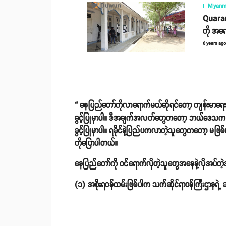
Myanm
Quarant
ကို အရ
6 years ag
“ နေပြည်တော်ကိုလာရောက်မယ်ဆိုရင်တော့ ကျန်းမာရေးဦး
ခွင့်ပြုမှာပါ။ ဒီအချက်အလက်တွေကတော့ ဘယ်ဒေသကလာတဲ
ခွင့်ပြုမှာပါ။ ရခိုင်နဲ့ပြည်ပကလာတဲ့သူတွေကတော့ မဖ
ကိုပြောပါတယ်။
နေပြည်တော်ကို ဝင်ရောက်လိုတဲ့သူတွေအနေနဲ့လိုအပ
(၁) အစိုးရဝန်ထမ်းဖြစ်ပါက သက်ဆိုင်ရာဝန်ကြီးဌာနရဲ့ ခ