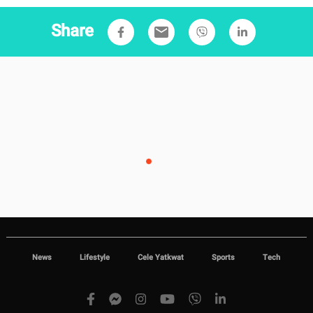
Share
email
News
Lifestyle
Cele Yatkwat
Sports
Tech