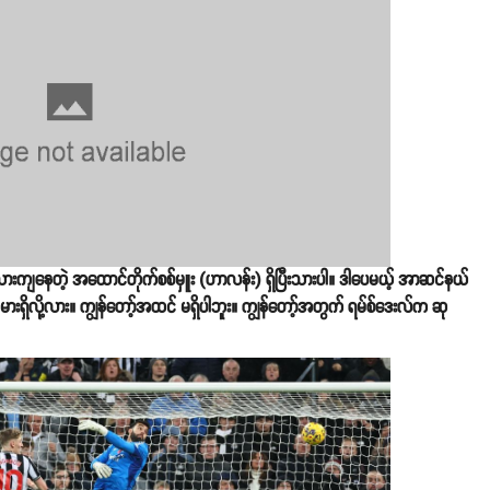
င်း အသားကျနေတဲ့ အထောင်တိုက်စစ်မှူး (ဟာလန်း) ရှိပြီးသားပါ။ ဒါပေမယ့် အာဆင်နယ်
 ဂိုးသမားရှိလို့လား။ ကျွန်တော့်အထင် မရှိပါဘူး။ ကျွန်တော့်အတွက် ရမ်စ်ဒေးလ်က ဆု