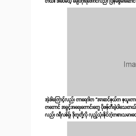
တယ်။ ဒါပေမယ့် ချေပဂိုးရအောင်လည်း ပြန်မစွမ်းဆောင်နိုင်
အဲ့ဒါကြောင့်လည်း ကာရေဂါက “အာဆင်နယ်က နယူးကာဆယ်နဲ
ကတောင် အခွင့်အရေးကောင်းတွေ ပိုဖန်တီးခဲ့ပါသေးတယ်။
လည်း ဂရီလစ်ရှ်၊ ဒိုကူတို့လို လှည့်သုံးနိုင်တဲ့ကစားသမား