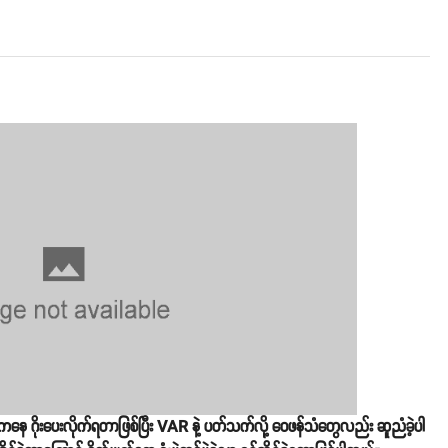
နေ ဂိုးပေးလိုက်ရတာဖြစ်ပြီး VAR နဲ့ ပတ်သက်လို့ ဝေဖန်သံတွေလည်း ဆူညံခဲ့ပါ