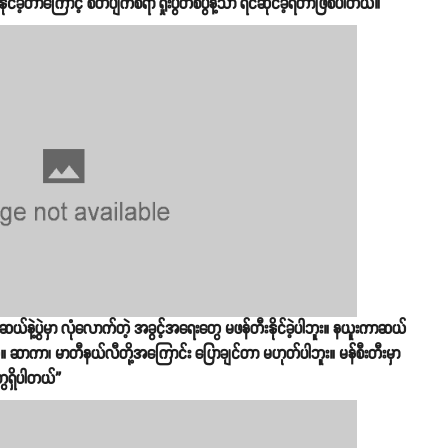
ခဲ့တာကြောင့် စိတ်ပျက်စရာ ရှုံးပွဲတစ်ပွဲနဲ့သာ ရင်ဆိုင်ခဲ့ရတာဖြစ်ပါတယ်။
့ပွဲမှာ လုံလောက်တဲ့ အခွင့်အရေးတွေ မဖန်တီးနိုင်ခဲ့ပါဘူး။ နယူးကာဆယ်
 ဆာကာ၊ မာတီနယ်လီတို့အကြောင်း ပြောချင်တာ မဟုတ်ပါဘူး။ မန်စီးတီးမှာ
တွေရှိပါတယ်”