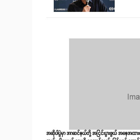
အဆိုပါပွဲမှာ အာဆင်နယ်တို့ အငြင်းပွားဖွယ် အနေအထားက