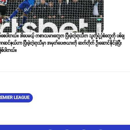
ေပါတယ်။ ဒါပေမယ့် ကစားသမားတွေက ပြီးခဲ့တဲ့ရာသီက သူတို့ရဲ့ပုံစံတွေကို ပစ်ချ
အာဆင်နယ်ဟာ ပြီးခဲ့တဲ့ရာသီမှာ အမှတ်ပေးဇယားကို ဆက်တိုက် ဦးဆောင်နိုင်ခဲ့ပြီး
ာဖြစ်ပါတယ်။
 PREMIER LEAGUE