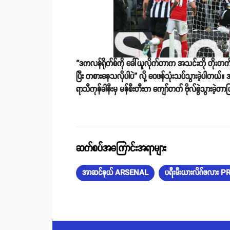
“ဒကလန်ရိုက်စ်ကို ခေါ်ယူလိုက်တာက အသင်းကို တိုးတက်စ
ပြီး ကစားနေသလိုပါပဲ” လို့ ဝေဖန်သုံးသပ်သွားခဲ့ပါတယ်။ 
ရာသီကုန်ခါနီးမှ မန်စီးတီးက ကျော်တက် ဗိုလ်စွဲသွားခဲ့တ
ဆက်စပ်အကြောင်းအရာများ
အာဆင်နယ် ARSENAL
ပရီးမီးယားလိဂ်ဖလား