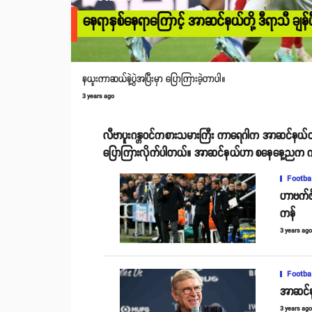
နေရာနှစ်နေရာကြောင့် အာဆင်နယ်တို့ ဒီရာသီ ချန်ပီ
နယူးကာဆယ်နဲ့ပွဲအပြီးမှာ ပြောကြားခဲ့တာပါ။
3 years ago
လီဗာပူးဂန္တဝင်ကစားသမားကြီး ကာရေဂါက အာဆင်နယ်တို့ ဒီရ
ပြောကြားလိုက်ပါတယ်။ အာဆင်နယ်ဟာ စနေနေ့ညက ကစားခဲ့တဲ့
Footba
ဟာဗက်ဇ
ကန်
3 years ag
Footba
အာဆင်နယ
3 years ag