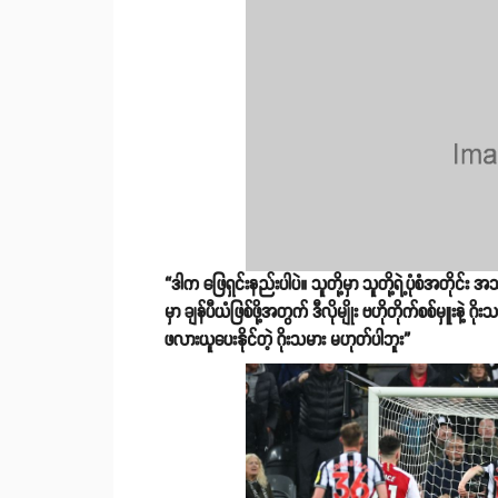
“ဒါက ဖြေရှင်းနည်းပါပဲ။ သူတို့မှာ သူတို့ရဲ့ပုံစံအတို
မှာ ချန်ပီယံဖြစ်ဖို့အတွက် ဒီလိုမျိုး ဗဟိုတိုက်စစ်မှူးနဲ့
ဖလားယူပေးနိုင်တဲ့ ဂိုးသမား မဟုတ်ပါဘူး”