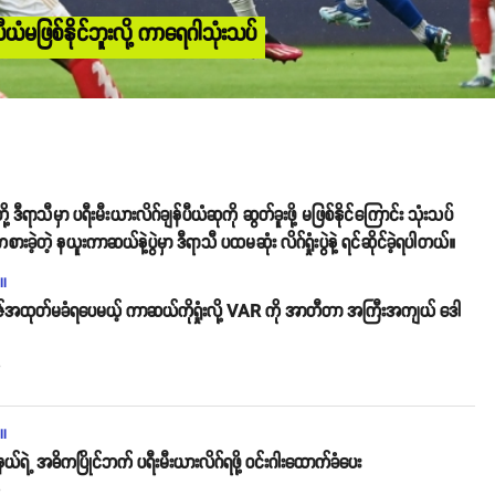
ယံမဖြစ်နိုင်ဘူးလို့ ကာရေဂါသုံးသပ်
ာသီမှာ ပရီးမီးယားလိဂ်ချန်ပီယံဆုကို ဆွတ်ခူးဖို့ မဖြစ်နိုင်ကြောင်း သုံးသပ်
 နယူးကာဆယ်နဲ့ပွဲမှာ ဒီရာသီ ပထမဆုံး လိဂ်ရှုံးပွဲနဲ့ ရင်ဆိုင်ခဲ့ရပါတယ်။
ll
်အထုတ်မခံရပေမယ့် ကာဆယ်ကိုရှုံးလို့ VAR ကို အာတီတာ အကြီးအကျယ် ဒေါ
o
ll
်ရဲ့ အဓိကပြိုင်ဘက် ပရီးမီးယားလိဂ်ရဖို့ ဝင်းဂါးထောက်ခံပေး
o