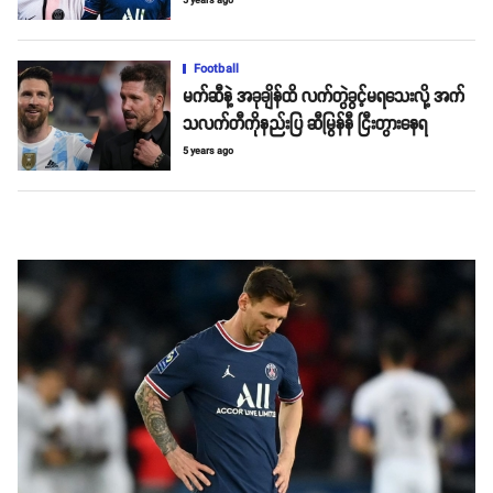
5 years ago
Football
မက်ဆီနဲ့ အခုချိန်ထိ လက်တွဲခွင့်မရသေးလို့ အက်
သလက်တီကိုနည်းပြ ဆီမြွန်နီ ငြီးတွားနေရ
5 years ago