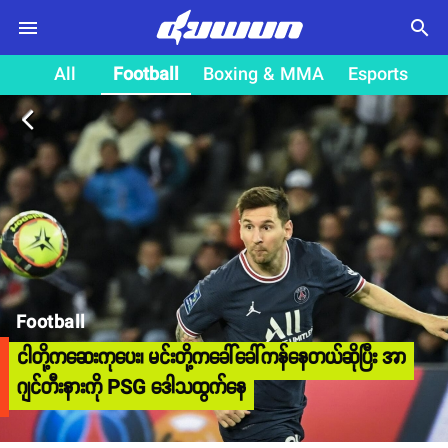
search
All
Football
Boxing & MMA
Esports
arrow_back_ios
Football
ငါတို့ကဆေးကုပေး၊ မင်းတို့ကခေါ်ခေါ်ကန်နေတယ်ဆိုပြီး အာ
ဂျင်တီးနားကို PSG ဒေါသထွက်နေ