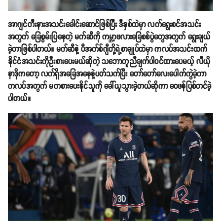
အာဂျင်တီးနားအသင်းခေါင်းဆောင်ဖြစ်ပြီး ဒီနှစ်ထဲမှာ လက်ရွေးစင်အသင်း
အတွက် ခြေစွမ်းပြနေတဲ့ မက်ဆီကို ကမ္ဘာ့ဖလားခြေစစ်ပွဲတွေအတွက် ရွေးချယ်
ခဲ့တာဖြစ်ပါတယ်။ မက်ဆီနဲ့ ပီအက်စ်ဂျီတို့ရဲ့စာချုပ်ထဲမှာ ကလပ်အသင်းထက်
နိုင်ငံအသင်းကိုဦးစားပေးမယ်ဆိုတဲ့ သဘောတူညီချက်ပါဝင်ထားပေမယ့် လီယို
နာဒိုကတော့ လက်ရှိအခြေအနေနဲ့ပတ်သက်ပြီး တော်တော်လေးပေါက်ကွဲခဲ့ကာ
ကလပ်အတွက် မကစားပေးနိုင်သူကို ခေါ်ယူသွားခဲ့တယ်ဆိုကာ ဝေဖန်ပြစ်တင်ခဲ့
ပါတယ်။