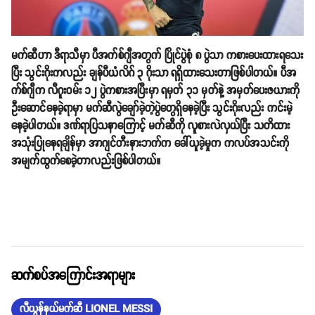
မက်ဆီဟာ ဒီရာသီမှာ ပီအက်စ်ဂျီအတွက် ပြိုင်ပွဲစုံ ၈ ပွဲသာ ကစားပေးထားရသေး
ပြီး သွင်းဂိုးကလည်း ချန်ပီယံလိဂ် ၃ ဂိုးသာ ရရှိထားသေးတာဖြစ်ပါတယ်။ ပီအ
က်စ်ဂျီက လီဂူးဝမ်း ၁၂ ပွဲကစားအပြီးမှာ ရမှတ် ၃၁ မှတ်နဲ့ အမှတ်ပေးဇယားကို
ဦးဆောင်နေခဲ့ရာမှာ မက်ဆီလွဲချော်ခဲ့တဲ့ပွဲတွေရှိနေခဲ့ပြီး သွင်းဂိုးလည်း ကင်းမဲ့
နေခဲ့ပါတယ်။ ဒဏ်ရာပြသနာကြောင့် မက်ဆီကို လူစားလဲလှယ်ပြီး သတိထား
အသုံးပြုနေရချိန်မှာ အာဂျင်တီးနားဘက်က ခေါ်ယူခဲ့မှုက ကလပ်အသင်းကို
အမျက်ထွက်စေခဲ့တာလည်းဖြစ်ပါတယ်။
ဆက်စပ်အကြောင်းအရာများ
လီယွန်နယ်မက်ဆီ LIONEL MESSI