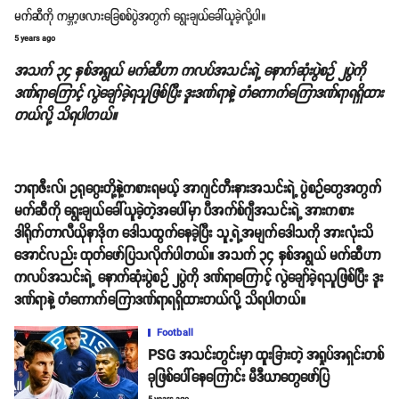
မက်ဆီကို ကမ္ဘာ့ဖလားခြေစစ်ပွဲအတွက် ရွေးချယ်ခေါ်ယူခဲ့လို့ပါ။
5 years ago
အသက် ၃၄ နှစ်အရွယ် မက်ဆီဟာ ကလပ်အသင်းရဲ့ နောက်ဆုံးပွဲစဉ် ၂ပွဲကို
ဒဏ်ရာကြောင့် လွဲချော်ခဲ့ရသူဖြစ်ပြီး ဒူးဒဏ်ရာနဲ့ တံကောက်ကြောဒဏ်ရာရရှိထား
တယ်လို့ သိရပါတယ်။
ဘရာဇီးလ်၊ ဥရုဂွေးတို့နဲ့ကစားရမယ့် အာဂျင်တီးနားအသင်းရဲ့ ပွဲစဉ်တွေအတွက်
မက်ဆီကို​ ရွေးချယ်ခေါ်ယူခဲ့တဲ့အပေါ်မှာ ပီအက်စ်ဂျီအသင်းရဲ့ အားကစား
ဒါရိုက်တာလီယိုနာဒိုက ဒေါသထွက်နေခဲ့ပြီး သူ့ရဲ့အမျက်ဒေါသကို အားလုံးသိ
အောင်လည်း ထုတ်ဖော်ပြသလိုက်ပါတယ်။ အသက် ၃၄ နှစ်အရွယ် မက်ဆီဟာ
ကလပ်အသင်းရဲ့ နောက်ဆုံးပွဲစဉ် ၂ပွဲကို ဒဏ်ရာကြောင့် လွဲချော်ခဲ့ရသူဖြစ်ပြီး ဒူး
ဒဏ်ရာနဲ့ တံကောက်ကြောဒဏ်ရာရရှိထားတယ်လို့ သိရပါတယ်။
Football
PSG အသင်းတွင်းမှာ ထူးခြားတဲ့ အရှုပ်အရှင်းတစ်
ခုဖြစ်ပေါ်နေကြောင်း မီဒီယာတွေဖော်ပြ