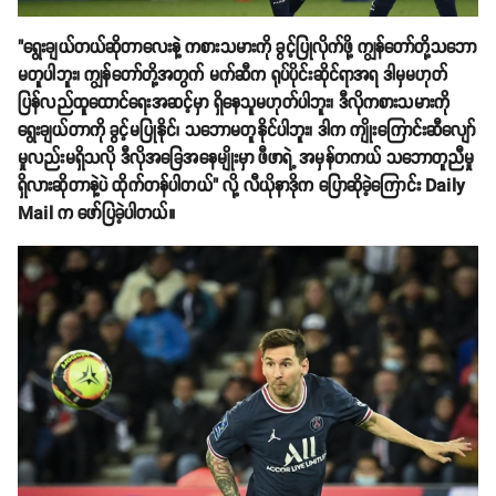
"ရွေးချယ်တယ်ဆိုတာလေးနဲ့ ကစားသမားကို ခွင့်ပြုလိုက်ဖို့ ကျွန်တော်တို့သဘော
မတူပါဘူး၊ ကျွန်တော်တို့အတွက် မက်ဆီက ရုပ်ပိုင်းဆိုင်ရာအရ ဒါမှမဟုတ်
ပြန်လည်ထူထောင်ရေးအဆင့်မှာ ရှိနေသူမဟုတ်ပါဘူး၊ ဒီလိုကစားသမားကို
ရွေးချယ်တာကို ခွင့်မပြုနိုင်၊ သဘောမတူနိုင်ပါဘူး၊ ဒါက ကျိုးကြောင်းဆီလျော်
မှုလည်းမရှိသလို ဒီလိုအခြေအနေမျိုးမှာ ဖီဖာရဲ့ အမှန်တကယ် သဘောတူညီမှု
ရှိလားဆိုတာနဲ့ပဲ ထိုက်တန်ပါတယ်" လို့ လီယိုနာဒိုက ပြောဆိုခဲ့ကြောင်း Daily
Mail က ဖော်ပြခဲ့ပါတယ်။