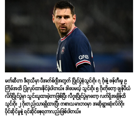
မက်ဆီဟာ ဒီရာသီမှာ ပီအက်စ်ဂျီအတွက် ပြိုင်ပွဲစုံသွင်းဂိုး ၇ ဂိုးနဲ့ ဖန်တီးမှု ၉
ကြိမ်အထိ ပြုလုပ်ထားနိုင်ခဲ့ပါတယ်။ ဒါပေမယ့် သွင်းဂိုး ၅ ဂိုးကိုတော့ ချန်ပီယံ
လိဂ်ပြိုင်ပွဲမှာ သွင်းယူထားခဲ့တာဖြစ်ပြီး လီဂူးပြိုင်ပွဲမှာတော့ လက်ရှိအချိန်ထိ
သွင်းဂိုး ၂ ဂိုးတည်းသာရရှိထားပြီး ကစားသမားဘ၀မှာ အဆိုးရွားဆုံးလိဂ်ဂိုး
ပိုင်ဆိုင်မှုနဲ့ ရင်ဆိုင်နေရတာလည်းဖြစ်ပါတယ်။