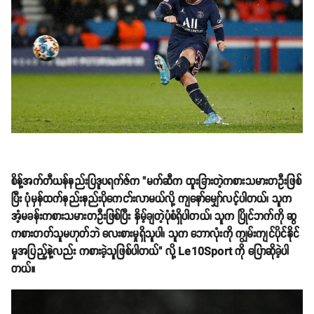
စိန့်အက်တီယန်နည်းပြဒူပရက်ဇ်က "မက်ဆီက ထူးခြားတဲ့ကစားသမားတဦးဖြစ်
ပြီး ပုံမှန်ထက်နည်းနည်းပိုကေငာ်းလာမယ်လို့ ကျနော်မျှော်လင့်ပါတယ်၊ သူက
အံ့မခန်းကစားသမားတဦးဖြစ်ပြီး နှိမ့်ချတဲ့ပုံစံရှိပါတယ်၊ သူက ပြိုင်ဘက်ကို ဆွ
ကစားတတ်သူမဟုတ်ဘဲ လေးစားမှုရှိသူပါ၊ သူက ဘောလုံးကို ကျွမ်းကျင်ပိုင်နိုင်
မှုအပြည့်နဲ့လည်း ကစားခဲ့သူဖြစ်ပါတယ်" လို့ Le10Sport ကို ပြောဆိုခဲ့ပါ
တယ်။