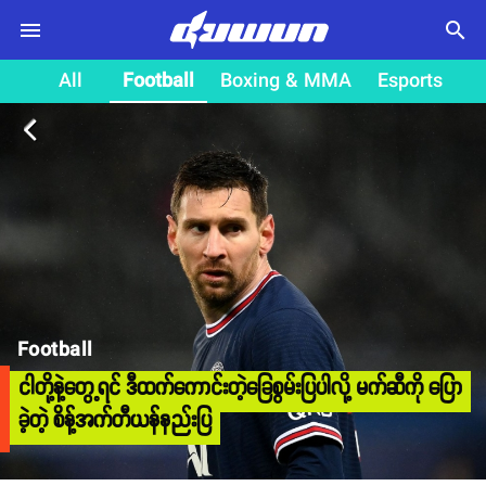
search
All
Football
Boxing & MMA
Esports
arrow_back_ios
Football
ငါတို့နဲ့တွေ့ရင် ဒီထက်ကောင်းတဲ့ခြေစွမ်းပြပါလို့ မက်ဆီကို ပြော
ခဲ့တဲ့ စိန့်အက်တီယန်နည်းပြ