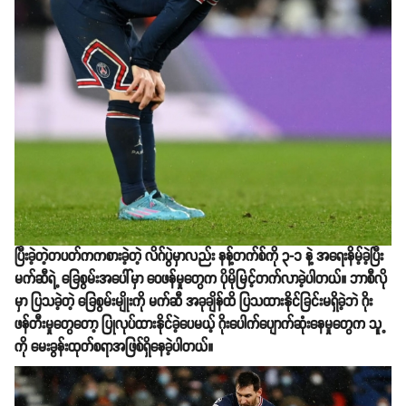
ပြီးခဲ့တဲ့တပတ်ကကစားခဲ့တဲ့ လိဂ်ပွဲမှာလည်း နန့်တက်စ်ကို ၃-၁ နဲ့ အရေးနိမ့်ခဲ့ပြီး
မက်ဆီရဲ့ ခြေစွမ်းအပေါ်မှာ ဝေဖန်မှုတွေက ပိုမိုမြင့်တက်လာခဲ့ပါတယ်။ ဘာစီလို
မှာ ပြသခဲ့တဲ့ ခြေစွမ်းမျိုးကို မက်ဆီ အခုချိန်ထိ ပြသထားနိုင်ခြင်းမရှိခဲ့ဘဲ ဂိုး
ဖန်တီးမှုတွေတော့ ပြုလုပ်ထားနိုင်ခဲ့ပေမယ့် ဂိုးပေါက်ပျောက်ဆုံးနေမှုတွေက သူ့
ကို မေးခွန်းထုတ်စရာအဖြစ်ရှိနေခဲ့ပါတယ်။