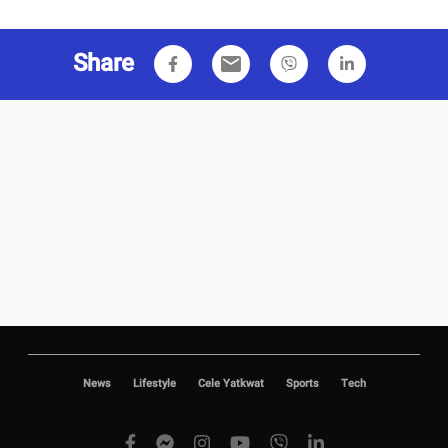
Share
email
News
Lifestyle
Cele Yatkwat
Sports
Tech