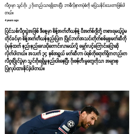
လီဂူးမှာ သွင်းဂိုး ၂ ဂိုးတည်းသာရရှိထားပြီး ဘာစီလိုနာကပုံစံကို မပြသနိုင်သေးတာဖြစ်ပါ
တယ်။
4 years ago
ပြင်သစ်လီဂူးပွဲအဖြစ် ဒီနေ့မှာ စိန့်အက်တီယန်နဲ့ ပီအက်စ်ဂျီတို့ ကစားရမယ့်ပွဲမ
တိုင်ခင်မှာ စိန့်အက်တီယန်နည်းပြက ပြိုင်ဘက်အသင်းတိုက်စစ်မှူးမက်ဆီကို
ပုံမှန်ထက် နည်းနည်းလေးပိုကောင်းလာမယ်လို့ မျှော်လင့်ကြောင်းပြောဆို
လိုက်ပါတယ်။ အသက် ၃၄ နှစ်အရွယ် မက်ဆီဟာ ပဲရစ်ကိုရောက်ရှိကတည်းက
လီဂူးပြိုင်ပွဲမှာ သွင်းဂိုးရရှိမှုနည်းပါးနေပြီး ဂိုးဖန်တီးမှုတွေကိုသာ အများစု
ပြုလုပ်ထားနိုင်ခဲ့ပါတယ်။