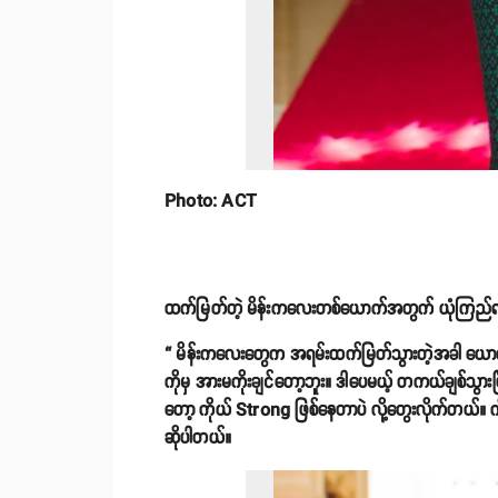
Photo: ACT
ထက်မြတ်တဲ့ မိန်းကလေးတစ်ယောက်အတွက် ယုံကြည်ရတဲ
“ မိန်းကလေးတွေက အရမ်းထက်မြတ်သွားတဲ့အခါ ယောကျ်ား
ကိုမှ အားမကိုးချင်တော့ဘူး။ ဒါပေမယ့် တကယ်ချစ်သွားပြီဆိ
တော့ ကိုယ် Strong ဖြစ်နေတာပဲ လို့တွေးလိုက်တယ်။ ကိုယ
ဆိုပါတယ်။