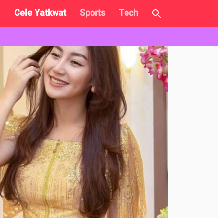
e
Cele Yatkwat
Sports
Tech