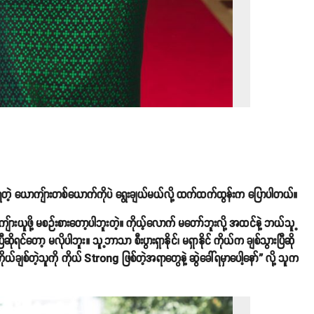
့ ယောကျ်ားတစ်ယောက်ကိုပဲ ရွေးချယ်မယ်လို့ ထက်ထက်ထွန်းက ပြောပါတယ်။
ယူဖို့ မစဉ်းစားတော့ပါဘူးတဲ့။ ကိုယ့်လောက် မတော်ဘူးလို့ အထင်နဲ့ ဘယ်သူ့
ုရင်တော့ မလိုပါဘူး။ သူ့ဘာသာ စီးပွားရှာနိုင်၊ မရှာနိုင် ကိုယ်က ချစ်သွားပြီဆို
်ချစ်တဲ့သူကို ကိုယ် Strong ဖြစ်တဲ့အရာတွေနဲ့ ဆွဲခေါ်ရမှာပေါ့နော်” လို့ သူက