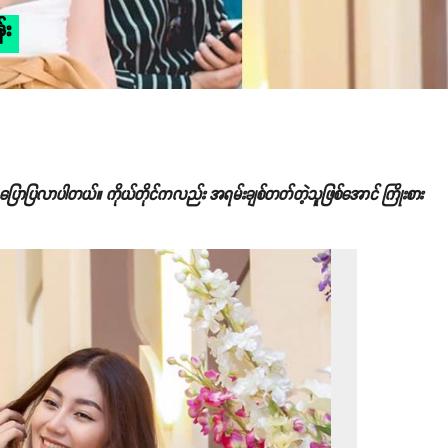
်း
ကို ပြောပြလာပါတယ်။ ကိုယ်တိုင်ကလည်း အရမ်းချစ်တတ်တဲ့သူဖြစ်အောင် ကြိုးစား