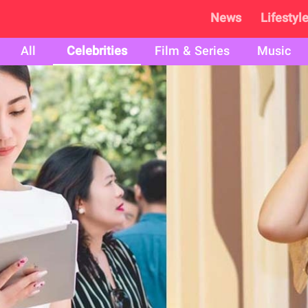
News
Lifestyl
All
Celebrities
Film & Series
Music