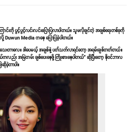
းကို ပွင့်ပွင့်လင်းလင်းပြောပြလာပါတယ်။ သူမလိုချင်တဲ့ အချစ်ရေးတစ်ခုကို
ယ်လို့ Duwun Media ကနေ ပြောပြခဲ့ပါတယ်။
သေးတာလေ။ ဒါပေမယ့် အချစ်နဲ့ ပတ်သက်လာရင်တော့ အရမ်းချစ်တတ်တယ်။
ိုယ်ကလည်း အမြဲတမ်း ချစ်ပေးနေဖို့ ကြိုးစားနေပါတယ်” ဆိုပြီးတော့ နိုဝင်ဘာလ
ေဆိုခဲ့တာပါ။