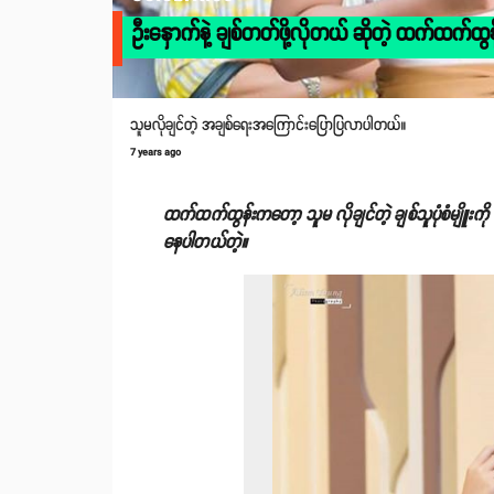
ဦးနှောက်နဲ့ ချစ်တတ်ဖို့လိုတယ် ဆိုတဲ့ ထက်ထက်ထွန
သူမလိုချင်တဲ့ အချစ်ရေးအကြောင်းပြောပြလာပါတယ်။
7 years ago
ထက်ထက်ထွန်းကတော့ သူမ လိုချင်တဲ့ ချစ်သူပုံစံမျိူး
နေပါတယ်တဲ့။