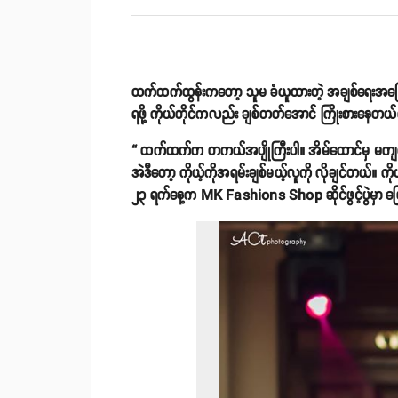
ထက်ထက်ထွန်းကတော့ သူမ ခံယူထားတဲ့ အချစ်ရေးအကြောင်
ရဖို့ ကိုယ်တိုင်ကလည်း ချစ်တတ်အောင် ကြိုးစားနေတ
“ ထက်ထက်က တကယ်အပျိုကြီးပါ။ အိမ်ထောင်မှ မကျ
အဲဒီတော့ ကိုယ့်ကိုအရမ်းချစ်မယ့်လူကို လိုချင်တယ်။ က
၂၃ ရက်နေ့က MK Fashions Shop ဆိုင်ဖွင့်ပွဲမှာ ဖြ