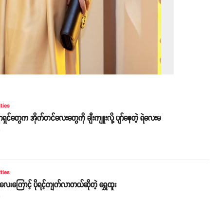
ities
ှင်တွေက အိုက်တင်လေးတွေကို ချီးကျူးလို့ ပျာ်နေတဲ့ ရဲလေးမ
o
ities
ာလေးကြောင့် ပိုရင့်ကျက်လာတယ်ဆိုတဲ့ ရွှေထူး
o